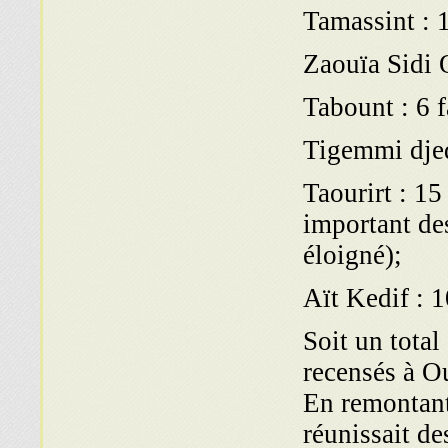
Tamassint : 1
Zaouïa Sidi 
Tabount : 6 f
Tigemmi djed
Taourirt : 15
important de
éloigné);
Aït Kedif : 1
Soit un total
recensés à Ou
En remontant
réunissait de