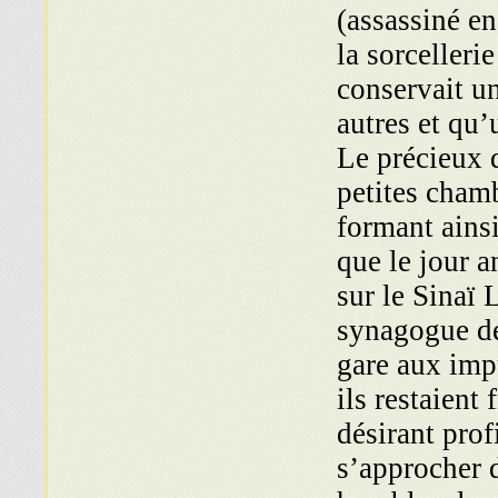
(assassiné e
la sorcelleri
conservait un
autres et qu’
Le précieux 
petites chamb
formant ainsi
que le jour a
sur le Sinaï
L
synagogue de
gare aux imp
ils restaient
désirant prof
s’approcher d