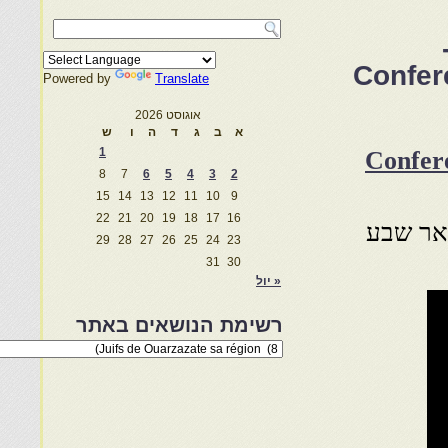
Confer
Powered by
Translate
אוגוסט 2026
א
ב
ג
ד
ה
ו
ש
1
יסים קריספל -Conference of
8
7
6
5
4
3
2
15
14
13
12
11
10
9
22
21
20
19
18
17
16
באר שבע
29
28
27
26
25
24
23
31
30
« יול
רשימת הנושאים באתר
רשימת
הנושאים
באתר