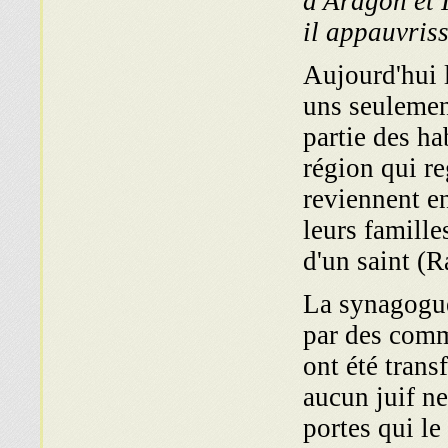
d'Aragon et I
il appauvriss
Aujourd'hui 
uns seulement
partie des ha
région qui r
reviennent en
leurs famille
d'un saint (
La synagogue
par des comm
ont été trans
aucun juif ne
portes qui le