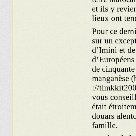
et ils y revi
lieux ont ten
Pour ce derni
sur un except
d’Imini et d
d’Européens 
de cinquante 
manganèse (
://timkkit20
vous conseill
était étroite
douars alento
famille.