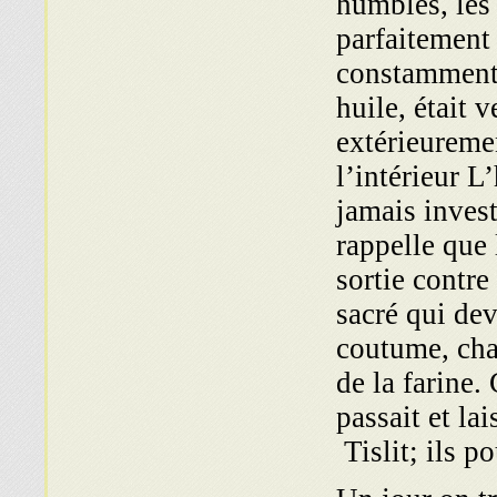
humbles, les 
parfaitement 
constamment s
huile, était 
extérieurem
l’intérieur
L’
jamais invest
rappelle que 
sortie contre
sacré qui dev
coutume, chaq
de la farine
passait et la
Tislit; ils 