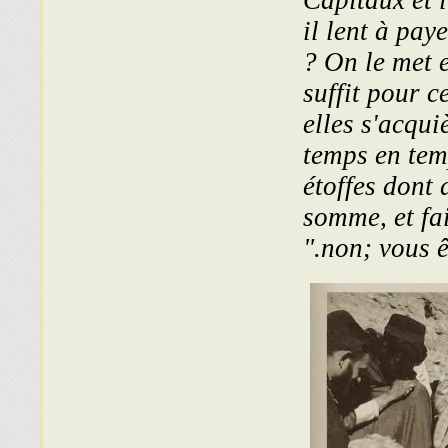
Capitaux et i
il lent à pay
? On le met e
suffit pour 
elles s'acqu
temps en temp
étoffes dont 
somme, et fai
non; vous êt