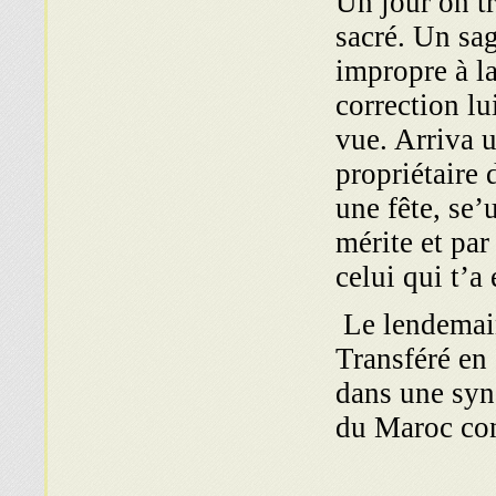
Un jour on t
sacré. Un sag
impropre à la
correction l
vue. Arriva u
propriétaire
une fête, se’
mérite et par
celui qui t’a
Transféré en 
dans une syn
du Maroc con