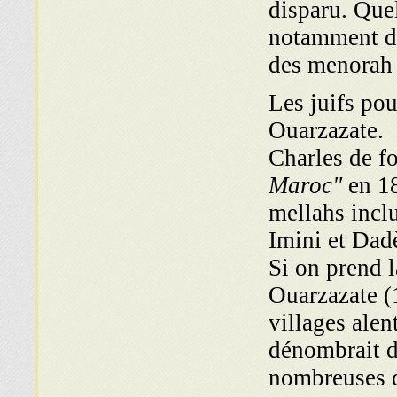
disparu. Que
notamment da
des menorah 
Les juifs pou
Ouarzazate.
Charles de fo
Maroc"
en 18
mellahs incl
Imini et Dad
Si on prend 
Ouarzazate (1
villages ale
dénombrait d
nombreuses q