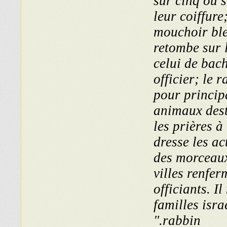
sur cinq ou s
leur coiffure
mouchoir ble
retombe sur l
celui de bach
officier; le 
pour principa
animaux desti
les prières à
dresse les ac
des morceaux
villes renfe
officiants. I
familles isra
rabbin."