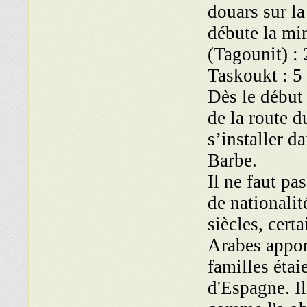
douars sur la
débute la mine
(Tagounit) : 2
Taskoukt : 5 
Dès le début 
de la route d
s’installer d
Barbe.
Il ne faut pa
de nationalit
siècles, cert
Arabes appor
familles éta
d'Espagne. Il