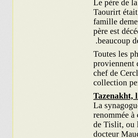
Le père de l
Taourirt étai
famille deme
père est déc
beaucoup de
Toutes les pho
proviennent
chef de Cerc
collection pe
Tazenakht, l
La synagogue
renommée à ca
de Tislit, ou
docteur Mauc