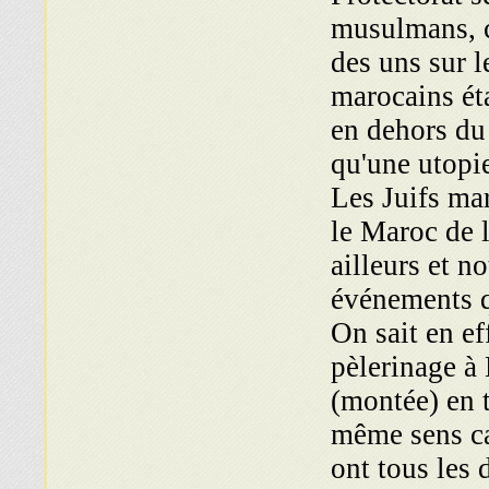
musulmans, c
des uns sur l
marocains éta
en dehors du 
qu'une utopie
Les Juifs mar
le Maroc de l
ailleurs et n
événements q
On sait en ef
pèlerinage à 
(montée) en t
même sens car
ont tous les