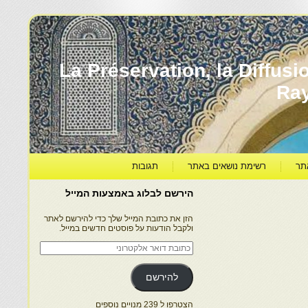
עברה ותרבותה – La Préservation, la Diffusion & le
Ra
תר
רשימת נושאים באתר
תגובות
הירשם לבלוג באמצעות המייל
הזן את כתובת המייל שלך כדי להירשם לאתר
ולקבל הודעות על פוסטים חדשים במייל.
כתובת
דואר
אלקטרוני
להירשם
הצטרפו ל 239 מנויים נוספים