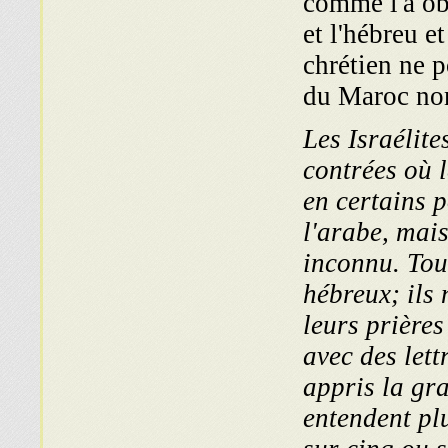
comme l'a ob
et l'hébreu e
chrétien ne p
du Maroc non
Les Israélit
contrées où l
en certains p
l'arabe, mais
inconnu. Tous
hébreux; ils 
leurs prières
avec des lett
appris la gra
entendent pl