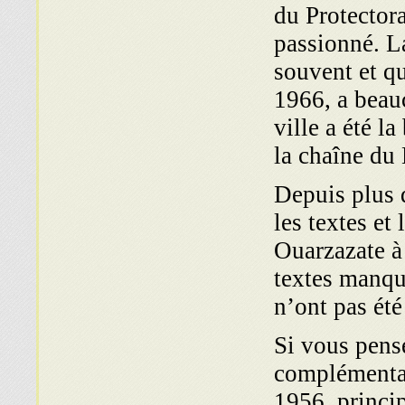
du Protector
passionné. L
souvent et qu
1966, a beau
ville a été l
la chaîne du 
Depuis plus d
les textes e
Ouarzazate à
textes manque
n’ont pas été
Si vous pens
complémentai
1956, princip