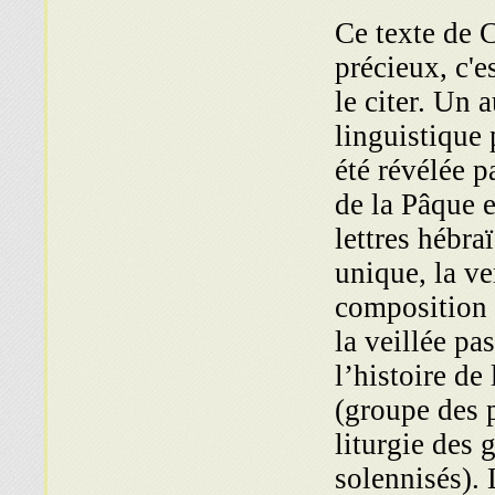
Ce texte de 
précieux, c'e
le citer. Un 
linguistique 
été révélée p
de la Pâque 
lettres hébra
unique, la ve
composition l
la veillée pa
l’histoire de
(groupe des 
liturgie des 
solennisés). 