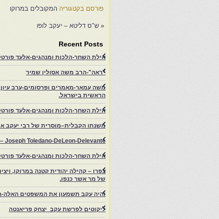
פורסם בקטגוריה
המקובלים במרוקו
«
ש"ס דליטא – יעקב לופו
Recent Posts
אילת השחר-הלכות ומנהגים-אלעד פורטל-
"ראה"-הרב משה אסולין שמיר
משה עמאר-מאמרים ופרסומים-ערב עיון ב
הראשית בישראל.
אילת השחר-הלכות ומנהגים-אלעד פורטל
משנתו הקבלית–מוסרית של רבי יעקב איפ
rs – Joseph Toledano-DeLeon-Delevante.
אילת השחר-הלכות ומנהגים-אלעד פורטל
של מר אשר כנפו.
והיה עקב תשמעון את המשפטים האלה-ה
ליקוטים לפרשת עקב יצחק פריאנטה