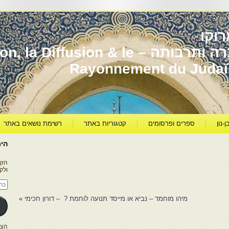
וקו
יהדות מרוקו עברה ותרבותה – usion & le
Rayonnement du Juda
ן-נון
ספרים ופרסומים
קטגוריות באתר
רשימת נושאים באתר
היר
הזן
ולק
כתו
דוא
אלק
מיהו מוחמד – נביא או מייסד תנועה לוחמת ? – דורון חכימי
»
הצטרפו ל