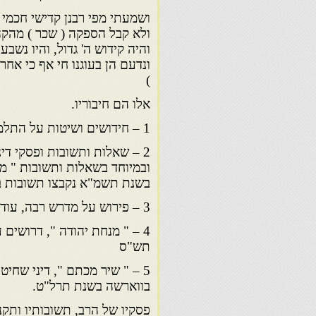
ושמעתי מפי רבנן קדישי חכמי 
ולא קבל הספקה ( שכר ) מהקהל
והיה קידוש ה' גדול, והיו נשב
ונדעם הן בעוגנו חי אף כי אח
)
אלו הם חיבוריו.
1 – חידושים ושיטות על התלמוד, עודם בכתב יד.
2 – שאלות ותשובות ופסקי די
ובמיוחד בשאלות ותשובות " מש
בשנת תשמ"א נקבצו תשובות בעני
3 – פירוש על מדרש רבה, עודנו בכתב יד.
4 – " מנחת יהודה ", דרושים
תש"ס
5 – " שיר מכתם ", דיני שחיט
בווארשה בשנת תרל"ט.
פסקיו של הרב, תשובותיו ותקנו