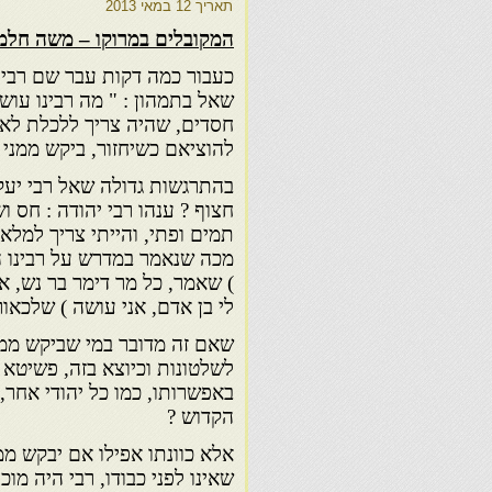
תאריך
12 במאי 2013
המקובלים במרוקו – משה חלמי
כעבור כמה דקות עבר שם רבי 
שאל בתמהון : " מה רבינו עושה
חסדים, שהיה צריך ללכלת לאכ
להוציאם כשיחזור, ביקש ממני 
בהתרגשות גדולה שאל רבי יעקב
חצוף ? ענהו רבי יהודה : חס וש
תמים ופתי, והייתי צריך למלא
מכה שנאמר במדרש על רבינו ה
) שאמר, כל מר דימר בר נש, א
לי בן אדם, אני עושה ) שלכאורה
שאם זה מדובר במי שביקש ממנו
לשלטונות וכיוצא בזה, פשיטא 
באפשרותו, כמו כל יהודי אחר, 
הקדוש ?
אלא כוונתו אפילו אם יבקש מ
שאינו לפני כבודו, רבי היה מוכ