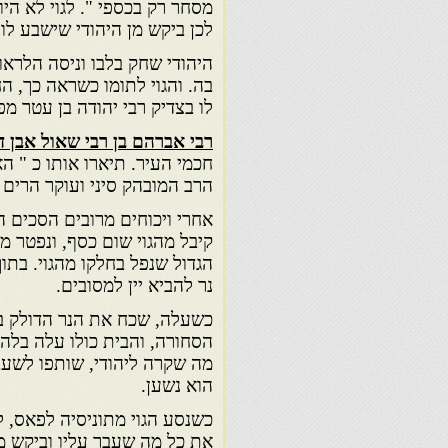
מסחר רק בכספי ". לגוי לא היו
לכן ביקש מן היהודי שישבע לו 
היהודי שחק בלבו וניסה הלראות
בה. והגוי לתומו כשראה כך, הח
לו בצדיק רבי יהודה בן עטר מ
רבי אברהם בן רבי שאול אבן ד
חכמי העיר. תיארו אותו כ " ה
הרב המובהק סיני ועוקר הרים הד
אחרי ויכוחים מרובים הסכים ה
קיבל מהגוי שום כסף, ונפטר מה
הגדול שנפל בחלקו מהגוי. בתוך
נר להביא יין למסובים.
כשעלה, שכח את הנר הדולק ב
הסחורה, והבית כולו עלה בלהב
מה שקרה ליהודי, שותפו לשעבר
הוא נשען.
כשנסע הגוי מתוניסיה לפאס, לק
את כל מה שעבר עליו וביקש ממ