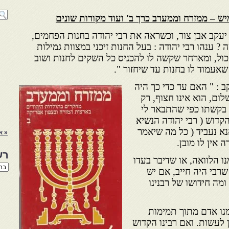
ש – ממזרח וממערב כרך ב' ועוד מקורות שונים
יעקב אבן צור, וכשראה את רבי יהודה בחנות הפחמים,
 ? ענהו רבי יהודה : בעל החנות זיכני במצוות גמילות
ול, ומארחר שקשה לו להכניס כל השקים לחנות ושוב
שאעמוד לו בחנות עד שיחזור ".
 : " האם עד כדי כך היה
לום, הוא אינו חצוף, רק
 בקשתו כפי שהתבאר לי
קדוש ( רבי יהודה הנשיא
נא נעביד ( כל מה שיאמר
« א
 אין לו מובן.
רש
 הלוואה, או שדיבר בעדו
רשי
שרבי היה חייב, אם יש
הנו
ומה חידושו של רבנינו
באת
מנו אדם מתוך תמימות
ן לעשות. ואם רבינו הקדוש