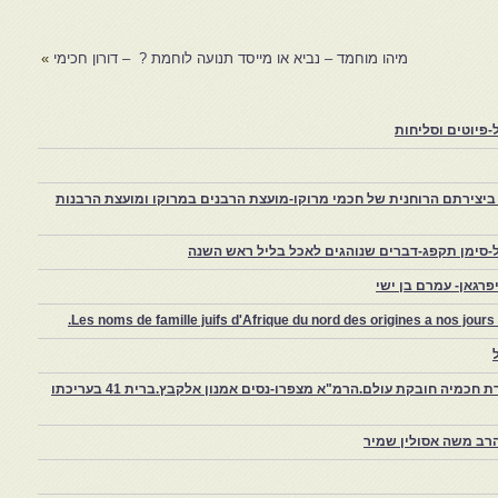
מיהו מוחמד – נביא או מייסד תנועה לוחמת ? – דורון חכימי
»
פיוטים וסליחות
יצירתם הרוחנית של חכמי מרוקו-מועצת הרבנים במרוקו ומועצת הרבנות
-סימן תקפג-דברים שנוהגים לאכל בליל ראש השנה
רגאן- עמרם בן ישי
Les noms de famille juifs d'Afrique du nord des origines a nos jou
צפרו – קהילה יהודית קטנה במרוקו, ויצירת חכמיה חובקת עולם.הרמ"א מצפרו-נסים אמנון אלקבץ.ברית 41 בעריכתו
רב משה אסולין שמיר