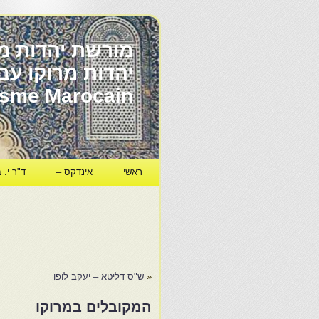
מורשת יהדות מר
ïsme Marocain
ראשי
אינדקס –
ד"ר י. ב
«
ש"ס דליטא – יעקב לופו
המקובלים במרוקו