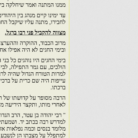
ממנו המתנה ואמר שיחלקה בין ה
עד ימינו קיים מנהג בין היהו
לחבירו, מתנה עליו שיקבל החר
מצווה להקביל פני רבו ברגל.
מרוב הכבוד, ההוקרה וההערצה
ובימי החגים לא היה אפילו אח
בימי החגים היו נוהגים כל בני
הולכים, עם גמר התפילה, לבית
למרות הטורח הגדול שהיה לרב
עייפות היה שם כרית על ברכיו 
ברכתו.
הרבה מסופר על קדושתו של רבי
לאחרי מותו, ותקצר היריעה מהכ
" רבי יהודה בן עטר, הרב הגדו
למדרש רבה בכתב יד. ושמעתי מ
מלומד בנסים וכמה נפלאות אזנ
למתפלל על מצבתו הן לנשבע ב