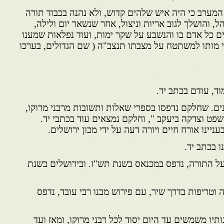
המערב כי היה איש שלהים קדוש, ולא נהנה בכבוד תורה
, והושלך לגוב אריות וניצול, אחר שנשאר יום ולילה,
עים כל אדם בו והנשבע על שקר ימות, ועוד נפלאות שמענו
רי מותו למשתטח על מצבתו תנצב"ה ( שם הגדולים, בערכו
נים. שחלקם נדפסו בספרי שאלות ותשובות מרבני מרוקו,
פט וצדקה ביעקב ", וחלקם נמצאים עוד בכתבי יד.
ינו אורח חיים ויורה דעה על ידי מכון ירושלים.
 על התורה, נדפס במכנאס בשנת תש"ז. ובירושלים בשנת
ה וטריפות בדרך שיר, עם פירוש מבנו רבי עובד, נדפס
תיו משמשים עד היום יסוד לכל רבני מרוקו, ומאז ועד