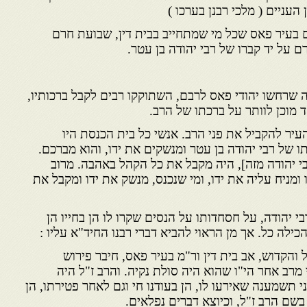
עניים ( מלכי רבנן בערכו )
דים בעיר פאס שכל מי שמתחייב בבית דין, שבועת חרם
ם על יד קברו של רבי יהודה בן עטר.
 שרחשו יהודי פאס לרבם, השתוקקו רבים לקבל ברכותיו,
ד מוכן לוותר על ברכתו של הרב.
 העיר להקביל את פני הרב. אנשי כל בית הכנסת היו
ו של רבי יהודה בן עטר ומנשקים את ידו, והוא מברכם.
י יהודה מזה], היה מקבל את כל הקהל באהבה. מרוב
ומניח עליה את ידו, ומי שנכנס, מנשק את ידו ומקבל את
 יהודה, על חסחדותו על הנסים שקרו לו הן בחייו הן
ילה כל. אך מן הראוי להביא דברי רבנו החיד"א עליו :
ל והקדוש, אב בית דין ור"מ בעיר פאס, חיבר פירוש
רב אחר הי"ו שהוא היה סולת נקיה. והרב ז"ל היה
י תשמענה שאירעו לו, הן בעודנו חי וגם לאחר פטירתו, הן
שם הרב ז"ל, וכיוצא דברים נפלאים.