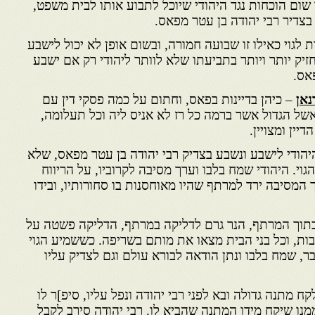
 שום הוכחות נגד היהודי שיוכל לתבוע אותו לבית משפט,
בצדיר רבי יהודה בן עטר מפאס.
 לגוי כאילו זו שבועה חמורה, ובשום אופן לא יכול לישבע
זיק יותר ויותר בתביעתו שלא לוותר ליהודי רק אם ישבע
פאס.
נאן
– כיהן בדיינות בפאס, וחתום על כמה פסקי דין עם
אשל הגדול אשר ברמה כל רז לא אניס ליה וכל תעלומה,
יין ומצויין.
יהודי לישבע ונשבע בצדיק רבי יהודה בן עטר מפאס, שלא
גוי. היהודי שמח בלבו וערך מסיבה לקרוביו, על הריווח
 המסיבה ירד למרתף שהיו מאוחסנות בו סחורותיו, ובידו
תוך המרתף, הנר גרם לדליקה במרתף, הדליקה פשטה על
ות, וכל בני הבית מצאו את מותם בשריפה. כששמיע הגוי
, שמח בלבו ונתן הודאה לבורא עולם וגם לצדיק עליו
ח מתנה גדולה ובא לפני רבי יהודה ונפל עליו, סיפ]ר לו
נו שיקח מידו המתנה שהביא לו. רבי יהודה סירב לקבל