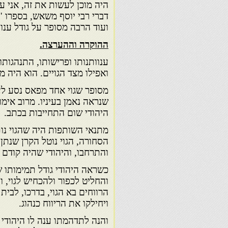
היה מוכן לעשות את זה, אני ע
דברי רבי יוסף משאש, בספרו " 
ועוד הרבה מסופר על גודל ענו
ההוקרה וההערצה.
ענוותנותו ופרישותו, התנהגות
ואפילו מצד הגויים. הוא היה 
מסופר שגוי אחד מפאס נסע לע
שנראה נאמן בעיניו. מרוב אימו
היהודי שום התחייבות בכתב.
מתנאי השותפות היה שהגוי נות
הסחורה, הגוי נוטל הקרן שנתן
והתרחבו, והיהודי שהיה קודם
כשראה היהודי גודל תמימותו של
והחליט לכפור ולהכחיש לגוי, ו
הרווחים בא הגוי, בדרכו, לבי
ויחילקו את הריווח כנהוג.
והנה לתדהמתו ענה לו היהודי 