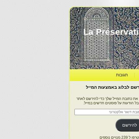
La Préservation, la Diff
תגובות
שם לבלוג באמצעות המייל
 את כתובת המייל שלך כדי להירשם לאתר
בל הודעות על פוסטים חדשים במייל.
בת
ר
טרוני
להירשם
 239 מנויים נוספים