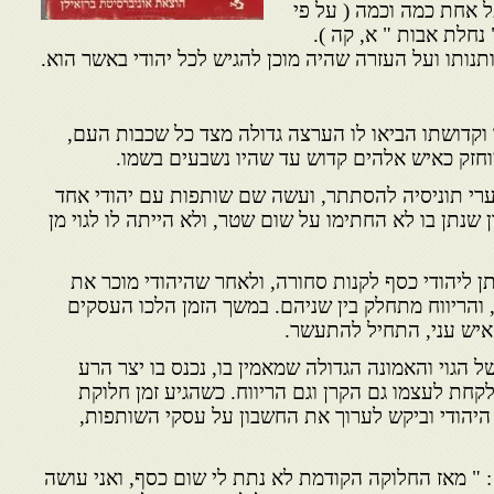
ל אחת כמה וכמה ( על פי
נחלת אבות " א, קה ).
ותנותו ועל העזרה שהיה מוכן להגיש לכל יהודי באשר הוא.
ו וקדושתו הביאו לו הערצה גדולה מצד כל שכבות העם,
מוחזק כאיש אלהים קדוש עד שהיו נשבעים בשמו.
רי תוניסיה להסתתר, ועשה שם שותפות עם יהודי אחד
ן שנתן בו לא החתימו על שום שטר, ולא הייתה לו לגוי מן
ן ליהודי כסף לקנות סחורה, ולאחר שהיהודי מוכר את
, והריווח מתחלק בין שניהם. במשך הזמן הלכו העסקים
 איש עני, התחיל להתעשר.
 הגוי והאמונה הגדולה שמאמין בו, נכנס בו יצר הרע
לקחת לעצמו גם הקרן וגם הריווח. כשהגיע זמן חלוקת
ת היהודי וביקש לערוך את החשבון על עסקי השותפות,
: " מאז החלוקה הקודמת לא נתת לי שום כסף, ואני עושה