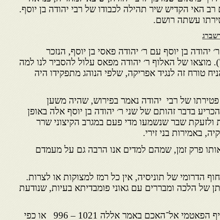
גם רב האי הקדיש שיר תהילה לכבודו של רבי יהודה בן יוסף.
רשברג
׳ יהודה בן יוסף עם ר׳ יהודה פאסי בן יוסף, הנזכר
. מוצאו של האלוף ר׳ יהודה מפאס עלול להסביר לנו למה
יח טורח זה לנגיד אפריקה, שלפי הנוהג מתפקידו היה
 פטירתו של רבי יהודה נאמר בפירוש, שהיה משען
להכריע בדבר זהותם של שני ר׳ יהודה בן יוסף אלה באופן
ת ולזעקת שבר שנשמעו מדי פעם במגרב הקיצוני שרר
, באמירות בני זירי.
ותו פרק זמן, שמהם למדים אנו הרבה גם על מעמדם
ף הדרומי של תוניסיה, אין כל רמז למצוקות או לצרות.
ן של הלכה ומבררים עם גאוני פומבדיתא בעיות, שנודעת
הימים הם זמן שלטונו של הכליף הפאטמי אל־האכם באמר אללה 1021 – 996 או כפי