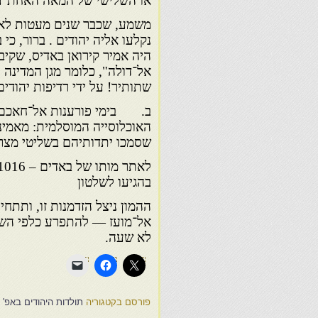
או השלישי של המאה האחת־
משמע, שכבר שנים מעטות לאח
נקלעו אליה יהודים . ברור, כי
היה אמיר קירואן באדיס, שק
אל־דולה", כלומר מגן המדינה
שתותיר! על ידי רדיפות יהודים 
ב. בימי פורענות אל־חאכם הת
האוכלוסייה המוסלמית: מאמיני
שסמכו יתדותיהם בשליטי מצר
בהגיעו לשלטון
ההמון ניצל הזדמנות זו, ותתחי
אל־מועז — להתפרע כלפי השיע
לא שעה.
פורסם בקטגוריה
תולדות היהודים באפ' 