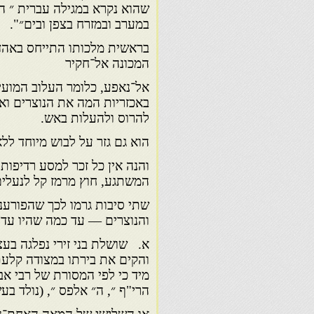
שהוא נקרא במגילה עברית ״ ה
במערב ובמזרח בצפן ובים״".
בראשית מלכותו התייחס באהדה 
המכונה אל־חקיר
אל־נאפע, כלומר העלוב המועיל
באכזריות המה את הנוצרים וא
להרוס ולהעלות באש.
הוא גם גזר על לבוש מיוחד לל
והנה אין כל זכר למסע רדיפו
המשתגע, חוץ מרמז קל לנעלים 
שתי סיבות גרמו לכך שהפורע
והנוצרים — עד כמה שהיו עדי
א. שושלת בני זירי נפלגה בע
מיד כי לפי המסורת של רבי אב
הרי"ף ״, ה״ אלפס ״, (נולד בע