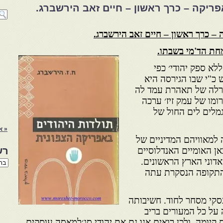
פריקה – כרך ראשון – חיים זאב הירשברג.
 – כרך ראשון – חיים זאב הירשברג.
חת
הד
'מי
בשבתו.
א ספק יהודי׳ כפי
 כ"י שבו הגירסה היא
ורלה של תאהרת עמד לה
מו של עמק זיז׳ ערכה
מלים לים החול של
« א
 למאוויהם המדיניים של
ן האומיים האנדלוסיים
רש
אדוני הארץ הראשונים.
רשי
הנו
 התקופה הנסקרת עתה
באת
סקי מסחר לחוד. חשיבותה
על כל המעורים בריב
יומה. ולכן רואים אנו גם את יהודי סג׳למאסה עוסקים