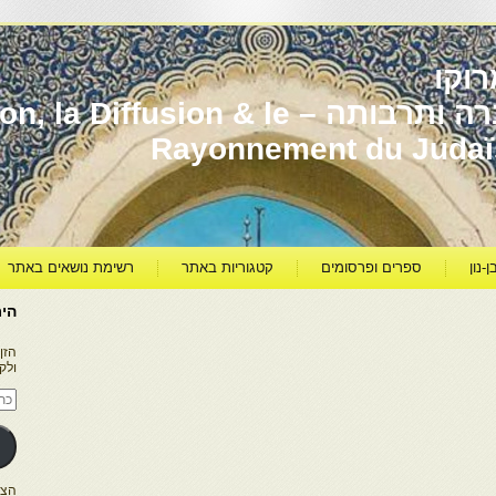
וקו
יהדות מרוקו עברה ותרבותה – usion & le
Rayonnement du Juda
ן-נון
ספרים ופרסומים
קטגוריות באתר
רשימת נושאים באתר
היר
הזן
ולק
כתו
דוא
אלק
הצטרפו ל