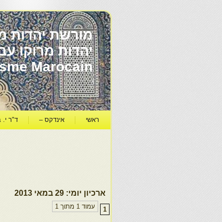
מורשת יהדות מר
ïsme Marocain
ראשי
אינדקס –
ד"ר י. ב
ארכיון יומי:
29 במאי 2013
עמוד 1 מתוך 1
1