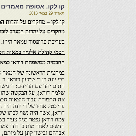
קו לקו. אסופת מאמרים
תאריך
29 במאי 2013
קו לקו – מחקרים על יהדות המגר
מחקרים על יהדות המגרב לזכרו של
בעריכת פרופסור עמאר הי"ו.
חכמי קהילת אלג׳יר במאות הט״ז
החכמיה ממשפחת דוראן כמאה
במחצית הראשונה של המאה הי״
רבי יונה בן ר׳ שמעון דוראן. ר׳
חתום יחד עם הדיינים: ר׳ משה
שלמה דוראן, על הבקשה שהופנ
את התמורה עבור הוצאות חכמי 
פריינטי.
אחיו של ר׳ יונה היה 
דוראן, אשר היה נשוי לבתו של 
חדשים לאחר מות בן דודו צמח 
אברהם גבישון קונן על מותם, ו