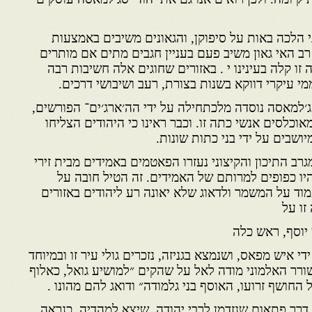
 הלכה באות על סיפוקן, והגאונים משיבים באמצעות
רב האי גאון משיב פעם בעניין חגבים מתים אם מותרים
 קלה בעינינו י . באזורים שחוגים אלה חשיבות רבה
 עיקרי דווקא בשנות בצורת, רעב ושיבושי דרכים.
ג׳למאסה נוסדה מלכתחילה על ידי הה׳ארג׳ים־ הפורשים,
מאוכלסים אנשי כתה זו. וכבר ראינו כי היהודים הצליחו
ושבים על ידי בני כתות שונות.
ב התיכון והקיצוני נעזרו הפאטמים באמידים מבית זירי
היו כפופים למרותם של האמידים. זה הטיל חובה על
מוד על המשמר ולדאוג שלא יאונה רע ליהודים באזורים
זו על
יוסף, ראש כלה
י איש מפאס, ושנמצא בגניזה, נזכרים גולי עיר זו ובמיוחד
ורר האלמוני מודה לאל על שהקים ״למושיע גואל, כאלוף
 החושף זרועו, האוסף בני גלמודה״ ודואג להם מהונו .
דרך פתאום שנזדמן לרבי יהודה, שיצא למהדיה, כנראה