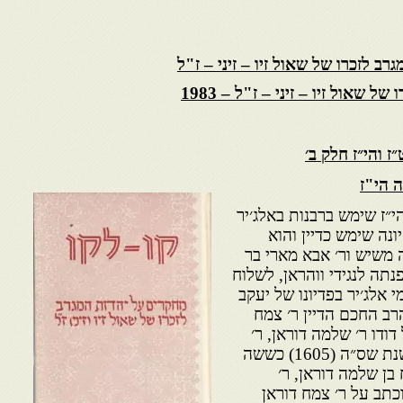
ב לזכרו של שאול זיו – זיני – ז"ל
 שאול זיו – זיני – ז"ל – 1983
 והי״ז חלק ב׳
 הי"ז
ז שימש ברבנות באלג׳יר
 יונה שימש כדיין והוא
 משיש ור׳ אבא מארי בר
תה לנגידי ווהראן, לשלוח
אלג׳יר בפדיונו של יעקב
הרב החכם הדיין ר׳ צמח
דודו ר׳ שלמה דוראן, ר׳
צמח דוראן נפטר בגיל צעיר בשנת שס״ה (1605) כששה
בן שלמה דוראן, ר׳
כתב על ר׳ צמח דוראן