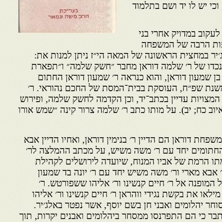
כי יש לו יד ושם בתלמוד
עקוב במדויק אחרי בני
ות הרבה של המשפחה
ג׳יר במחצית הראשונה של המאה הי״ז ניתן למנות את:
 ונכדו של ר׳ שלמה דוראן מחבר ״חשק שלמה״ ו״תפארת
בן שמעון דוראן, והוא כנראה ר׳ שמעון דוראן החתום
משנת שפ״ח, העוסקת בבית־המסת של החכם נהוראי. ר׳
 המצויות עדיין בכתב־יד, וכן הקדמה לחשק שלמה, ופירוש
יוב כח; יב). על מותו כתב ר׳ שלמה צרור קינה ״שמש אורו
חת דוראן הם הדיין ר׳ בנימין דוראן, ואחיו הדיין אבא
 החתומים יחד עם ר׳ משה משיש, על מכתב ההמלצה לר׳
מתו הרמת של אביו המנוח, שיועדה לירושלים לקהילת
אבא מארי ור׳ משה משיש יחד עם ר׳ יונה בד שמעון
המופנה אל ר׳ חיים קנשינו ור׳ אליהו ששפורטש. ר׳
מילאו את בקשת נגידי ווהראן ר׳ חיים קנשינו ור׳ אליהו
חר יהלומים ואבני חן בשם יוסף, אשר נפטר באלג׳יר.
ר כי הם התפרנסו ממסחר ביהלומים ואבנים יקרות, תוך