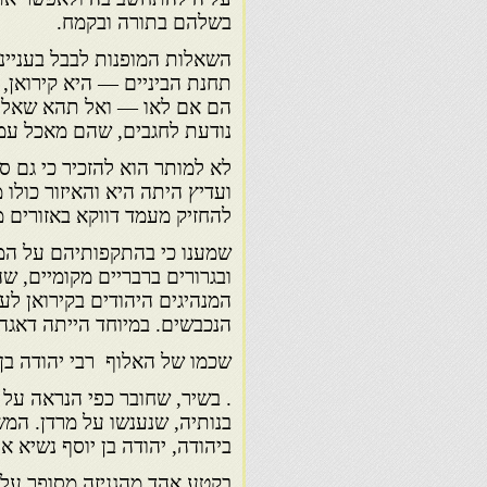
בשלהם בתורה ובקמח.
השאלות המופנות לבבל בענייני
תחנת הביניים — היא קירואן, 
הם אם לאו — ואל תהא שאלה זו
נודעת לחגבים, שהם מאכל עממי
לא למותר הוא להזכיר כי גם ס
ועדיץ היתה היא והאיזור כולו 
להחזיק מעמד דווקא באזורים מי
שמענו כי בהתקפותיהם על המגר
ובגרורים ברבריים מקומיים, ש
המנהיגים היהודים בקירואן לע
הנכבשים. במיוחד הייתה דאגה 
שכמו של האלוף רבי יהודה בן 
. בשיר, שחובר כפי הנראה על יד
בנותיה, שנענשו על מרדן. המש
ביהודה, יהודה בן יוסף נשיא אל
בקטע אהד מהגניזה מסופר על 