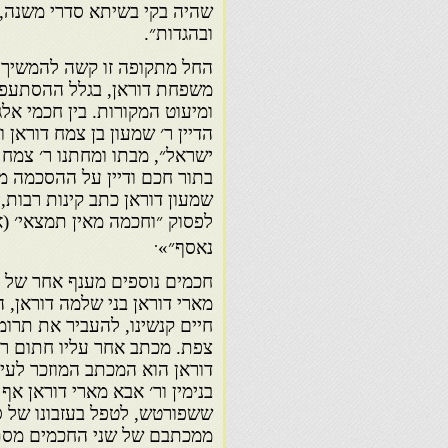
שהיה בקי בשיתא סדרי משנה, ו
ובהגדות״.
החל מתקופה זו קשה להמשיך ל
משפחת דוראן, בגלל ההסתעפ
ומיעוט המקורות. בין חכמי אל
הדיין ר׳ שמעון בן צמח דוראן
ישראל״, מבתו ומחתנו ר׳ צמח 
בתור חכם ודיין על ההסכמה 
שמעון דוראן כתב קינות רבות,
לפסוק ״וחכמה מאין תמצאי׳ (א
.
נאסף״»
חכמים נוספים מענף אחר של משפ
מארי דוראן בני שלמה דוראן,
חיים קנשינו, להעביר את תרו
צפת. מכתב אחר עליו חתום ר׳ 
דוראן הוא המכתב המוזכר לעיל 
בנימין ור׳ אבא מארי דוראן אף 
ששפורטש, לטפל בעזבונו של סו
ממכתבם של שני החכמים מסתב