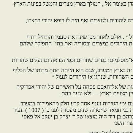
דן באומר־אל , המולך בארץ מצרים והמשל בפינות הארץ
ליהודים ולנוצרים ואף היה לו רופא יהודי בחצרו,
 ״ . אולם לאחר מכן שינה את טעמו והתחיל רודף
ת היהודים במצרים ובסוריה ואת בתי־ התפילה שלהם
א־מוסלמים: בגדים שחורים וכפי הנראה גם נעלים שהורות
ת זה בארץ המערב, שגם היא הייתה תחת מרותו של הכליף
השחורות, שנהגו אז היהודים לנעול ״
נות של אל־חאכם פסחה על ראשיהם של יהודי אפריקיה
ין מצויים בארץ — ולא נגעה בהם.
צם ימי הגזירות וענף אחד קרע חלק מהאמירות במערב
והקים את בירתו במצודה קלעת בני חמאד שייסדוה שנים מעטות לפני כן ( 1007 ) .נעיר
רהם בן דוד היה מוצאו של ר׳ יצהק בן יעקב אל פאסי
שור השני