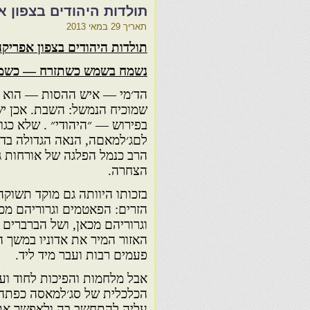
תולדות היהודים בצפון א
תאריך
29 במאי 2013
תולדות היהודים בצפון אפריקה
נשמח
בשמש
כשתזרח
— כשמ
הד׳מי — איש ההסות — הוא לל
שמוכיח הנמשל: השבת. אכן יש
בפירוש — ״היהודי״ . שלא כג
לםג׳למאםה, הנאה הגדולה בדרו
הרב כנמל הפלגה של אורחות ג
הצחרה.
בזכותו היוותה גם מוקד תשוקה
הזרים: הפאטמים וגרוריהם מכא
וגרוריהם מכאן, ושל הברברים 
האזור המיר את אדוניו במשך
פעמים רבות ועבר מיד ליד.
אבל מלחמות והפיכות לחוד וע
הכלכלית של סג׳למאסה כפתה 
עליה להתחשב בה ולאפשר את ק