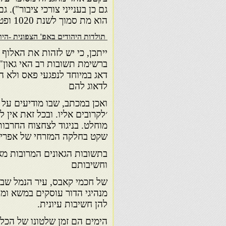
גם כן בענייני צורכי ציבור"). 
הוא מת סמוך לשנת 1020 ופטירתו עשתה רושם.
תולדות היהודים באפ' הצפונית -הי
ייתכן, כי יש לזהות את האלוף ר
ברשימת תשובות רב האי גאון")
דאג במיוחד לנפגעי פאס ולא הנ
לדאוג להם
ואכן במכתב, שבו מודיעים על
׳לקרובים אליו. ובכל זאת אין 
מוחלט. בניגוד לצחצוח החרבו
שקט בחלקה המזרחי של אפריקיה
בתשובות הגאונים המרובות מא
וחשיבותם
של חכמי קאבס, עיר הנמל שבחו
מנהיגי הדור עוסקים במשא ומת
להן חשיבות עיונית.