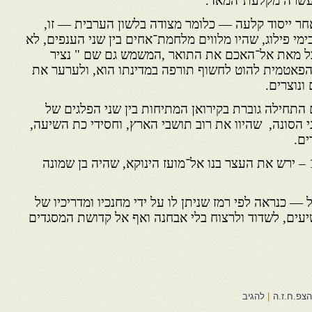
עשרה מקלעת־המאד.
ר ייסוד קלעה — כלומר מצודה בלשון הערבית — זו,
 בימי פילוג, שהיו מלווים מלחמת־אחים בין שני הענפים, לא
יבל מאת אל־האכם את התואר ,המשמש גם שם " נציר
 הפאטמית להוט לחשוף תורפה במדינתו הוא, ולערער את
ונוצרים.
חילה גוברת בקירואן המתיחות בין שני הפלגים של
 הסונה, שהיוו את רוב תושבי הארץ, וחסידי כת השיעה,
ים.
לאתר מותו של באדים – 1016 – ירש את העצר בנו אל־מועז הינוקא, שהיה בן שמונה
ל — כנראה לפי רמז שניתן לו על ידי מחנכיו ומדריכיו של
ים, לשדוד ולרצוח בלי אבחנה ואף אל קדושת המסגדים
הצפ.ח.ז.ה
|
להגיב