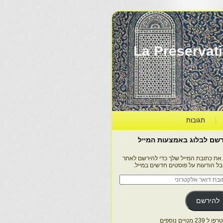
La Préservation, la Diff
תגובות
שם לבלוג באמצעות המייל
 את כתובת המייל שלך כדי להירשם לאתר
בל הודעות על פוסטים חדשים במייל.
בת
ר
טרוני
להירשם
 239 מנויים נוספים