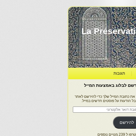
La Préservation, la Diff
תגובות
שם לבלוג באמצעות המייל
 את כתובת המייל שלך כדי להירשם לאתר
בל הודעות על פוסטים חדשים במייל.
בת
ר
טרוני
להירשם
 239 מנויים נוספים