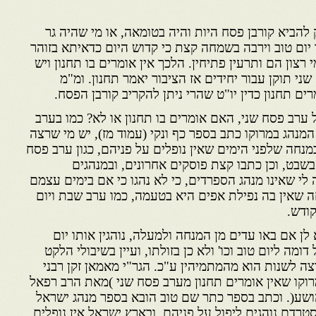
להביא קורבן פסח היות והיה בטומאה, או מי שהיה גר
ו יום טוב וירבה בשמחה קצת כי קדוש היום כדאיתא בזוהר
צון הם ותרעין פתיחין. הלכך אין אומרים בו תחנון ויש
י תוקן עבור יחידים אז הציבור יאמר תחנון. ומ"מ
ים תחנון כדין יו"ט שהרי ניתן להקריב קורבן הפסח.
 ערב פסח שני, האם אומרים בו תחנון או לא? כמו בערב
המנהג במרוקו כתב בספר כף ונקי (עמוד מז), יש מי שרצה
מנחה שלפני הימים שאין נופלים על פניהם, כגון ערב פסח
 בשבט, וכן כתבו קצת פוסקים אחרונים, ובמנהגים
לי שאינו מנהג הספרדים, כי לא נהגו כי אם בימים עצמם
ה שאין בה נפילת אפים היא בטעמה, כמו ערב שבת ויום
ודש.
ן אם באו עדים מן המנחה ולמעלה, נוהגין אותו יום
מה ליום טוב וכו' ולא כן בזולתו, ועיין בשיבולי הלקט
וצה לשנות הוא מהמתמיהין ע"כ. הגר"י מאמאן זקן רבני
רוקו שאין אומרים תחנון מערב פסח שני )מאת הרב רפאל
שע(. וכתב בספר כתר שם טוב הובא בספר מנהג ישראל
סטרדם נוהגים ליפול על פניהם, ובארץ ישראל אין נופלים