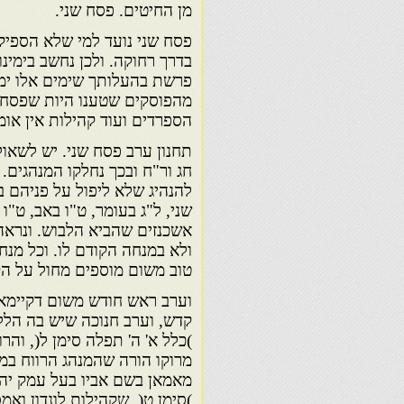
מן החיטים. פסח שני.
פסח שני נועד למי שלא הספיק 
בדרך רחוקה. ולכן נחשב בימינ
פרשת בהעלותך שימים אלו ימי ר
מהפוסקים שטענו היות שפסח שנ
הספרדים ועוד קהילות אין אומר
תחנון ערב פסח שני. יש לשאול
חג ור"ח ובכך נחלקו המנהגים. 
להנהיג שלא ליפול על פניהם ב
שני, ל"ג בעומר, ט"ו באב, ט"ו
אשכנזים שהביא הלבוש. ונראה 
ולא במנחה הקודם לו. וכל מנח
טוב משום מוספים מחול על הק
וערב ראש חודש משום דקיימא ל
קדש, וערב חנוכה שיש בה הלל דו
)כלל א' ה' תפלה סימן ל(, והר
מרוקו הורה שהמנהג הרווח במ
מאמאן בשם אביו בעל עמק יהו
)סימן ט(, שקהילות לונדון ואמ