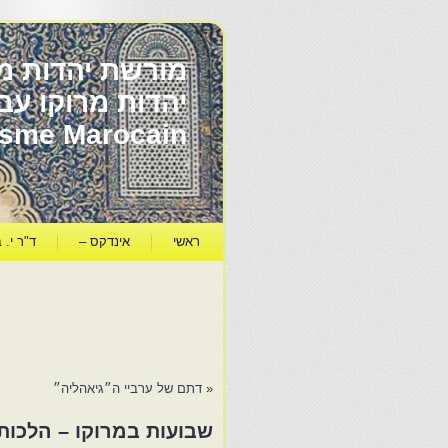
מורשת יהדות מר
ïsme Marocain
ראשי
אינדקס –
ד"ר י. ב
«
דתם של ערביי ה״גיאהליה״
שבועות במרוקו – הלכות