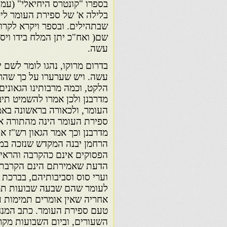
בספרו "קונטרס היחיאלי" (עמוד
בלילה א' של ספירת העומר ליקח
שבתהילים. ובספר ויקרא לקרוא ב
שם( ואח"כ יתן המלח בידו ויס
עשה.
בדרום מרוקו, נהגו לומר לשם 
עשה. ויש שערערו על כך שהרי 
הלקט, וכמה מרבותינו הגאונים.
מדרבנן ולכן אמרו להשמיט תיב
העומר, ולכאורה בראשונה באמ
ספירת העומר הינה מהתורה אל
מדרבנן וכך אמר הגאון רש"ז או
הרחמן יבנה המקדש שנזכה במהר
הפסוקים אינם כהקרבה והראי
הדעת שאמירתם הינם הקרבת ק
וערי סוס וסביבותיהם, בברכת
לעומר שהם שבעה שבועות תמימ
אחריה שאין אומרים תמימות ע"
טעם ספירת העומר. כתב המנחת
השעורים, וביום השבועות מקר