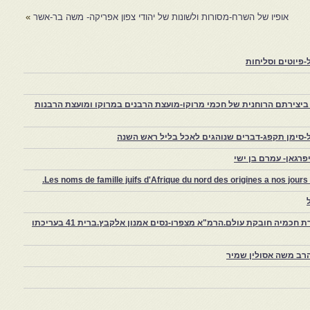
אופיו של השרח-מסורות ולשונות של יהודי צפון אפריקה- משה בר-אשר
»
פיוטים וסליחות
יצירתם הרוחנית של חכמי מרוקו-מועצת הרבנים במרוקו ומועצת הרבנות
-סימן תקפג-דברים שנוהגים לאכל בליל ראש השנה
רגאן- עמרם בן ישי
Les noms de famille juifs d'Afrique du nord des origines a nos jou
צפרו – קהילה יהודית קטנה במרוקו, ויצירת חכמיה חובקת עולם.הרמ"א מצפרו-נסים אמנון אלקבץ.ברית 41 בעריכתו
רב משה אסולין שמיר