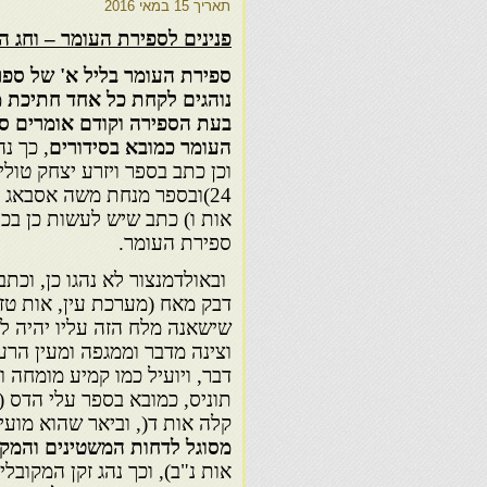
תאריך
15 במאי 2016
פנינים לספירת העומר – וחג ה
ספירת העומר בליל א' של ספ
נוהגים לקחת כל אחד חתיכת מ
בעת הספירה וקודם אומרים סד
העומר כמובא בסידורים
, כך נה
וכן כתב בספר ויזרע יצחק טולי
24)ובספר מנחת משה אסבאג (
אות ו) כתב שיש לעשות כן בכל 
ספירת העומר.
ובאולדמנצור לא נהגו כן, וכתב
דבק מאח (מערכת עין, אות טז),
שישאנה מלח הזה עליו יהיה לו
וצינה מדבר וממגפה ומעין הרע
דבר, ויועיל כמו קמיע מומחה ופ
תוניס, כמובא בספר עלי הדס (
קלה אות ד(, וביאר שהוא מועיל
מסוגל לדחות המשטינים והמק
אות נ"ב), וכך נהג זקן המקובל