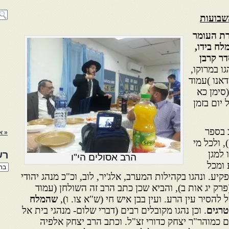
שבועות
רת העומר
לח בידו,
ר קרבן
גו במרוקו,
דאנו )עמוד
סימן כא
יום בזמן
 בספר
« א
 ולכל מי
 למגן
רש
הרב אסולים הי"ו
 ומכל
רשי
הנו
קיע. ונהגו בקהילות המערב, אלג'יר, לוב, וכ"כ מנהג יהודי
באת
פרק יג אות ב), והביא שכן כתב הרב זה השולחן (עמוד
 להסיר עין הרע. ועין בבן איש חי (ש"א צו. ו),
שהמלח
טרגים
. וכן נהגו מקובלים רבים (דברי שלום- מנהגי בית אל
ים כמוהר"ר יצחק כדורי זצ"ל. וכתב הרב יצחק אלפיה