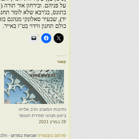
על פניהם. ובירחון אור תורה (
בתונס, בג'רבא שלא לומר תחנון 
יד), שבעיר סאלונקי מנהגם בז
כולם תחנון ווידוי בט"ו באייר.
קשור
נתיבות המערב-הרב אליהו
ב
ביטון-מנהגי ספירת העומר
ה
28 במרץ 2021
7
פורסם בקטגוריה
שבועות במרוקו - הלכו