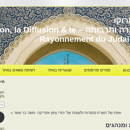
וקו
יהדות מרוקו עברה ותרבותה – usion & le
Rayonnement du Juda
ן-נון
ספרים ופרסומים
קטגוריות באתר
רשימת נושאים באתר
היר
הזן
ולק
כתו
דוא
אלק
אופיו של השרח-מסורות ולשונות של יהודי צפון אפריקה- משה בר-אשר
»
 ומנהגים
הצטרפו ל