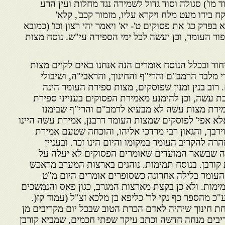
 מו') סגולה וסוד גדול לשמירה נגד מחלות ועין הרע
 בידו מעט מלח ויקרא עליו, מזמור קכב', קלא'
פרק כג' את פסוקים ט'- יא' ויאמר יהי רצון וכו' (כמובא
פור העומר, וכן יעשה לכל ימי הספירה עי"ש. נוסח מצות
יחוד ובכלל הנוסח אומרים הנה אנחנו באים לקיים מצות
מלבד הרמב"ם והרי"ף והחינוך, והראבי"ה, ושיבולי
 רוב בנין ומנין שפוסקים, מצות ספירת העומר הינה
ת עשה, וכן להימנע מאמירת הפסוקים בענייני ספירת
ירת מצות עשה לא מבעיא לרמב"ם והרי"ף שבימנו
א אפי' לפוסקים שמצות העומר דרבנן, אמירת עשה היינו
ירבך, והגאון רבי מרדכי אליהו, והוכחה שטעם אמירת
ה להקריב העומר במקומו והיום הינו זכר. ובעניין
ה שבשאר המועדים שאומרים הפסוקים לא יעלה על
ורבן. בנוסח תמימות. נוהגים בארצות המערב מראכש
 העומר בלילה אחרונה כשסופרים אומרים היום מ"ט
ות. ולא כן בקצת מארצות המגרב, כגון פאס והנמשכים
כ מהספר כף נקי לר' כליפא בן מלכא זצ"ל (עמוד קז(.
 חינוך שיהיה לאדם הכרת הטוב שבכל יום מקריבים מן
יבים מנחה חדשה וכתב עיקר שפתי חכמים, שמביא קורבן