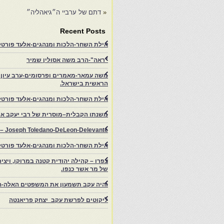
«
דתם של ערביי ה״גיאהליה״
Recent Posts
אילת השחר-הלכות ומנהגים-אלעד פורטל-
"ראה"-הרב משה אסולין שמיר
משה עמאר-מאמרים ופרסומים-ערב עיון ב
הראשית בישראל.
אילת השחר-הלכות ומנהגים-אלעד פורטל
משנתו הקבלית–מוסרית של רבי יעקב איפ
rs – Joseph Toledano-DeLeon-Delevante.
אילת השחר-הלכות ומנהגים-אלעד פורטל
של מר אשר כנפו.
והיה עקב תשמעון את המשפטים האלה-ה
ליקוטים לפרשת עקב יצחק פריאנטה