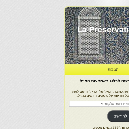
La Préservation, la Diff
תגובות
שם לבלוג באמצעות המייל
 את כתובת המייל שלך כדי להירשם לאתר
בל הודעות על פוסטים חדשים במייל.
בת
ר
טרוני
להירשם
 239 מנויים נוספים