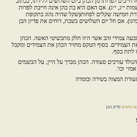
ו חייבים לפדותו מן הכהן ביום השלושים ללידתו, ככתוב
מות י״ג, י״ג). אם האם היא בת כהן אינה חייבת לפדות
ורת חמישה שקלים לפחות(שקל שהיה נהוג בתקופת
ינו). אם חל יום השלושים בשבת, דוחים את פדיון הבן
שבעה צמידי זהב אשר היוו חלק מתכשיטי האשה. הכהן
ת הצמידים. בסוף הטקס מחזיר הכהן את הצמידים ומקבל
 לתת כסף.
הנולד עורכים סעודה. הכהן מברך על היין, על הבשמים
ו״ וכו'.
סעודת המצוה בשירה ובזמרה
ם התגים
פדיון הבן