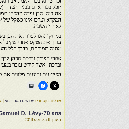
זכר שהוא בכור לאמו, אביו ואמ
״וכל בכור אדם בבניך תפדה״(ש
את בנה. הבן נפדה מהכהן תמ
המקרא וערכו אינו כשקל של ימ
לאחרי השבת.
במרוקו נהגו לפדות את הבן ב
עורך את הטקס אחרי שקיבל א
מתנה תמורתם, בדרך כלל נהגו
אחרי הפדיון וברכת הכהן לרך 
וברכת ״אשר קידש עובר במעי אמ
הפייטנים והנגנים מלווים את 
פורסם בקטגוריה
שורשים-משה גבאי
|
ע
Samuel D. Lévy-70 ans
תאריך
9 באוגוסט 2018