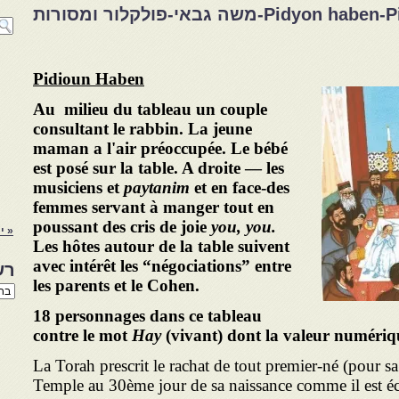
פדיון הבן-Pidyon haben-Pidioun Haben-משה גבאי-פולקלור ומסורות
Pidioun Haben
Au m
i
lieu du tableau un couple
consultant le rabbin. La jeune
maman a l'air préoccupée. Le bébé
est posé sur la table. A droite — les
musiciens et
paytanim
et en face-des
femmes servant à manger tout en
poussant des cris de joie
you, you.
« י
Les hôtes autour de la table suivent
avec intérêt les “négociations” entre
רש
les parents et le Cohen.
רשי
הנו
18 personnages dans ce tableau
באת
contre le mot
Hay
(vivant) dont la valeur numériqu
La Torah prescrit le rachat de tout premier-né (pour s
Temple au 30ème jour de sa naissance comme il est écr