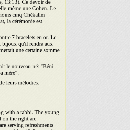
de, 13:13). Ce devoir de
t elle-même une Cohen. Le
 moins cinq Chékallm
t, la cérémonie est
ntre 7 bracelets en or. Le
, bijoux qu'il rendra aux
remettait une certaine somme
nit le nouveau-né: "Béni
sa mère".
e leurs mélodies.
ing with a rabbi. The young
 on the right are
are serving refreshments