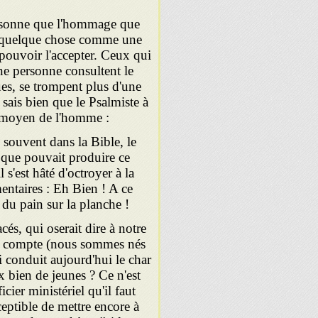
personne que l'hommage que
e quelque chose comme une
e pouvoir l'accepter. Ceux qui
ne personne consultent le
ues, se trompent plus d'une
sais bien que le Psalmiste à
e moyen de l'homme :
 souvent dans la Bible, le
e que pouvait produire ce
 s'est hâté d'octroyer à la
entaires : Eh Bien ! A ce
 du pain sur la planche !
cés, qui oserait dire à notre
l compte (nous sommes nés
qui conduit aujourd'hui le char
x bien de jeunes ? Ce n'est
cier ministériel qu'il faut
sceptible de mettre encore à