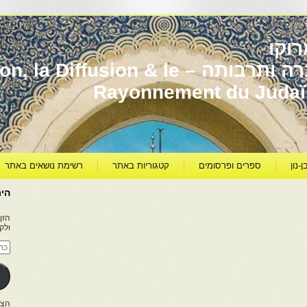
וקו
יהדות מרוקו עברה ותרבותה – usion & le
Rayonnement du Juda
ן-נון
ספרים ופרסומים
קטגוריות באתר
רשימת נושאים באתר
היר
הזן
ולק
כתו
דוא
אלק
הצטרפו ל