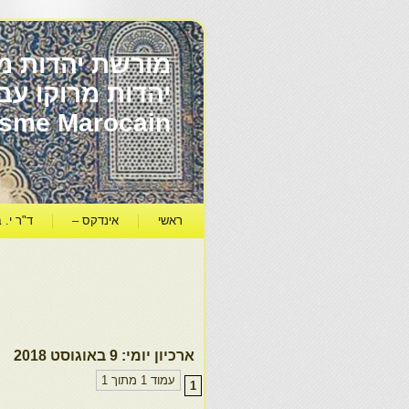
מורשת יהדות מר
ïsme Marocain
ראשי
אינדקס –
ד"ר י. ב
ארכיון יומי:
9 באוגוסט 2018
עמוד 1 מתוך 1
1