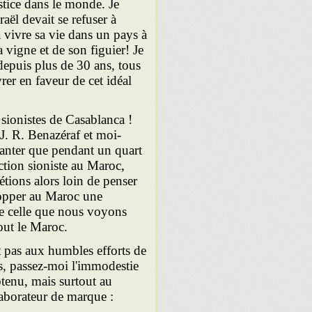
ustice dans le monde. Je
raël devait se refuser à
 à vivre sa vie dans un pays à
a vigne et de son figuier! Je
 depuis plus de 30 ans, tous
rer en faveur de cet idéal
sionistes de Casablanca !
J. R. Benazéraf et moi-
anter que pendant un quart
ction sioniste au Maroc,
tions alors loin de penser
lopper au Maroc une
ue celle que nous voyons
out le Maroc.
t pas aux humbles efforts de
s, passez-moi l'immodestie
btenu, mais surtout au
laborateur de marque :