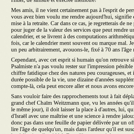
Mes amis, il ne vient certainement pas à l'esprit de 
vous avez bien voulu me rendre aujourd'hui, signifi
mise à la retraite. Car dans ce cas, je regretterais de n
pour juger de la valeur des services que peut rendre u
calendrier, et se livrent à des computations arithmétiq
fois, car le calendrier ment souvent ou marque mal. Je 
un peu arbitrairement, avouons-le, fixé à 70 ans l'âg
Cependant, avec cet esprit si humain qu'on retrouve si
Psalmiste n'a pas voulu rester sur l'impression pénibl
chiffre fatidique chez des natures peu courageuses, et il
durée possible de la vie, une dizaine d'années supplém
compte-là, cela peut encore aller et nous avons encore
Sans vouloir faire des rapprochements tout à fait dépla
grand chef Chaïm Weitzmann que, vu les années qu'i
le même jour), il doit laisser la place à d'autres, lui, 
d'Israël avec une maîtrise et une science à rendre jalou
donc pas dans une feuille de papier délivrée par un offi
lire l'âge de quelqu'un, mais dans l'ardeur qu'il est su