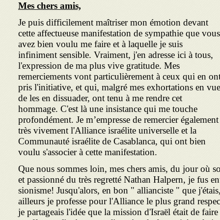
Mes chers amis,
Je puis difficilement maîtriser mon émotion devant
cette affectueuse manifestation de sympathie que vous
avez bien voulu me faire et à laquelle je suis
infiniment sensible. Vraiment, j'en adresse ici à tous,
l'expression de ma plus vive gratitude. Mes
remerciements vont particulièrement à ceux qui en on
pris l'initiative, et qui, malgré mes exhortations en vu
de les en dissuader, ont tenu à me rendre cet
hommage. C'est là une insistance qui me touche
profondément. Je m’empresse de remercier également
très vivement l'Alliance israélite universelle et la
Communauté israélite de Casablanca, qui ont bien
voulu s'associer à cette manifestation.
Que nous sommes loin, mes chers amis, du jour où sou
et passionné du très regretté Nathan Halpern, je fus en
sionisme! Jusqu'alors, en bon " allianciste " que j'étai
ailleurs je professe pour l'Alliance le plus grand respec
je partageais l'idée que la mission d'Israël était de fair