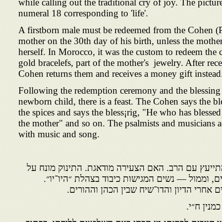
while calling out the traditional cry of joy. The pictur
numeral 18 corresponding to 'life'.
A firstborn male must be redeemed from the Cohen (Pr
mother on the 30th day of his birth, unless the mothe
herself. In Morocco, it was the custom to redeem the
gold bracelefs, part of the mother's jewelry. After rece
Cohen returns them and receives a money gift instead
Following the redemption ceremony and the blessing 
newborn child, there is a feast. The Cohen says the b
the spices and says the bless¡rig, "He who has blesse
the mother" and so on. The psalmists and musicians 
with music and song.
מתייעץ עם הרב. האם הצעירה מודאגת. התינוק מונח על
ים, וממול — נשים המגישות כיבוד בצהלת ״היו־יו״.
 אחרי הדיון והדו־שיח שבין הכהן וההורים.