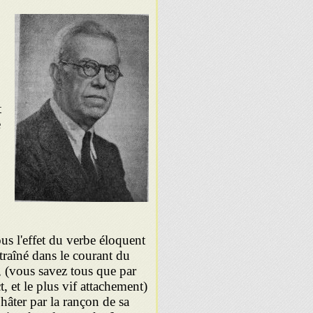
t
e
s l'effet du verbe éloquent
traîné dans le courant du
s, (vous savez tous que par
t, et le plus vif attachement)
e hâter par la rançon de sa