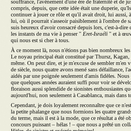
souffrance, l'avènement d'une ère de fraternité et de j
compris, depuis, que cette idée était une duperie, qu'Is
continuer à jouer ce rôle et qu'il avait droit, lui aussi,
lui, où il pourrait s'asseoir paisiblement à l'ombre de s
suis heureux d'avoir consacré depuis lors, c'est-à-dire
les instants de ma vie à penser "
Eret-Israéli
" et à œuv
qui nous est si cher à tous.
À ce moment là, nous n'étions pas bien nombreux les 
Le noyau principal était constitué par Thursz, Kagan, 
même. On peut dire, et je m'excuse de sembler m'en v
de siècle, nous quatre avons mené sans défaillance, l'a
aidés par une poignée seulement d'amis fidèles. Nous é
que quelques années auraient suffi pour voir se déve
floraison aussi splendide de sionistes enthousiastes q
aujourd'hui, non seulement à Casablanca, mais dans t
Cependant, je dois loyalement reconnaître que ce n'es
la petite phalange que nous formions les quatre grand
du terme, mais il est à la mode, que ce résultat a été o
concours puissant – hélas ! – que nous a prêté un col
Hitler, de sinistre et exécrée mémoire!