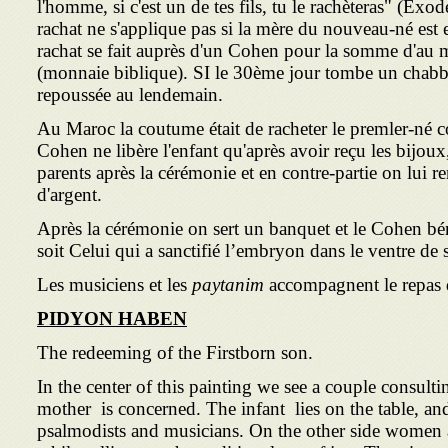
l'homme, si c'est un de tes fils, tu le rachèteras" (Exo
rachat ne s'applique pas si la mère du nouveau-né es
rachat se fait auprès d'un Cohen pour la somme d'au
(monnaie biblique). SI le 30ème jour tombe un chabba
repoussée au lendemain.
Au Maroc la coutume était de racheter le premler-né co
Cohen ne libère l'enfant qu'après avoir reçu les bijoux
parents après la cérémonie et en contre-partie on lui 
d'argent.
Après la cérémonie on sert un banquet et le Cohen bé
soit Celui qui a sanctifié l’embryon dans le ventre de 
Les musiciens et les
paytanim
accompagnent le repas d
PIDYON HABEN
The redeeming of the Firstborn son.
In the center of this painting we see a couple consult
mother is concerned. The infant lies on the table, and
psalmodists and musicians. On the other side women 