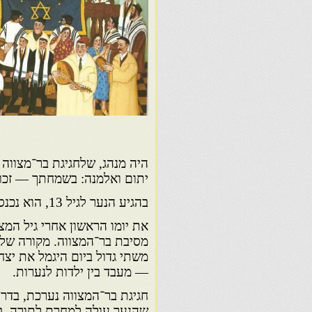
היה מנהג, שלחגיגת בר־מצווה 
יתום ואלמנה: בשמחתך — זכור
בהגיע הנער לגיל 13, הוא נכנס לעול המצוות: הוא חייב בקיום המצוות ומצטרף למניין.
את יומו הראשון אחרי גיל המצו
מסיבת בר־המצווה. מקורה של מ
משתי גדול ביום היגמל את יצח
— מעבד בין ילדות לנערות.
חגיגת בר־המצווה נערכת, בדרך 
שהנער עולה למחרת לתורה. בב