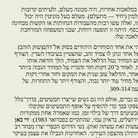
 במלאכות אחרות, היה מכונה מעלם, ולעיתים קרובות
למין (יחיד — מתעלם). מעלם בעל מוניטין היה יכול
ו, ואלה עשו רבות מהעבודות הנחותות או הקשות מבחינה
וכסף. היתה זו תופעה רווחת, שבני המשפחה המורחבת
לאכה שלו.
 את אחד הסוחרים היהודים בסוק אל־דהב(שוק הזהב)
באביב 1979 בא דלאל אחד ונתן לו צמיד זהב, שהצטיין בעיבודו העדין. הצורף
מע המחיר נטל הדלאל את הצמיד, הלך והראה אותו
בשמונה או תשע חנויות נוספות. לאחר כ־20 דקות חזר והכריז על המחיר הגבוה ביותר
אחר, והדלאל עזב שנית את המקום וחזר אחרי דקות
מחיר עוד יותר גבוה, והצורף ויתר על התחרות. על
׳
עמ
309-314
ם גברים, אולם היו גם נשים שייצרו תכשיטים, בדרך־כלל
עסקו בכך כדי להוסיף על אוסף התכשיטים שקיבלו
כשיטים דרך של בילוי זמן. כמו שאמרה אחת ממקורות
לים, בראיון עמי, שהתקיים בפברואר 1983): ׳
די כאן
שות זאת עשתה זאת). נשי הדרום הכפרי יצרו מבחר רב
תיהן מהצפון העירוני. האחרונות הגבילו את עצמן בעיקר