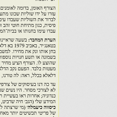
הצורף האומן, בדומה לאומנים
עזרו על ידו שוליות שכונו מתע
לברור את השוליות שעבדו עימ
פיסית, כגון מתיחת חוטי זהב 
עבדו עימו בחנותו או בבית־המ
הערת המחבר:
בשעה שראיינתי
בטאנג׳יר, 
בחן אותו ונק את מחירו. למש
שהוצע לו. הצורף הציע מחיר 
מעטות בלבד. הפעם נקב הדלאל 
דלאלא בכלל, ראה: לה טורנו, 
עד כה דנו בעיסוקים של צורפי
לא לצורכי מסחר. היו נשים ש
כנדוניה; אחרות ראו בעשיית ת
המידע שלי (הגב׳ חיה שרביט, ירוש
כיסווה כיעמלה׳
(מי שרצתה לע
של פריטי תכשיטים יותר מאחיו