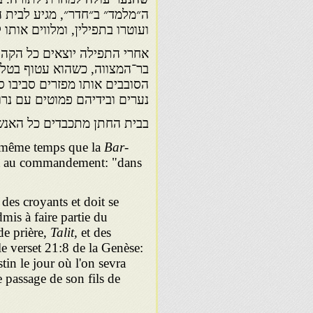
ה״מלמד״ ב״חדר״, מגיע לבית 
ועוטרו בתפילין, ומלווים אותו
אחרי התפילה יוצאים כל הקהל
בר־המצווה, כשהוא עטוף בטלי
הסובבים אותו מפזרים סביבו ס
נערים ובידיהם פמוטים עם נרו
בבית החתן מתכבדים כל האנשי
en même temps que la
Bar-
nt au commandement: "dans
des croyants et doit se
dmis à faire partie du
de prière,
Talit,
et des
le verset 21:8 de la Genèse:
tin le jour où l'on sevra