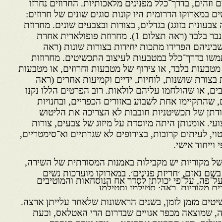
 וזהים, בדרך־כלל מפנינים מלאכותיות. החרוזים נחרזו
ים במארוקו הדרומית היו קונות סוגים שונים של חרוזים:
 צבעונית בזוגג) בגדלים, בצורות ובצבעים שונים. מחרוזת
אחת מסוג נפוץ הכילה חרוזי ענבר בלבד (ראה תצלום 1). מחרוזת פופולארית אחרת
ביניהם הפרידו מתכות יחידות בצורות שונות (ראה
ם השתמשו בדרך־כלל במטבעות לעיצוב התכשיטים. מחרוזות
מטבעות בלבד, או צירוף של מטבעות וחרוזים, או מטבעות
בצורת שושנות, לוחיות, ידיים וקמיעות אחרים (ראה
 מנוקבים, או שהולחמו עליהם לולאות. רוב הפרטים הללו נקנו
, שהתקיימו אחת לשבוע באזורים הכפריים, ובחנויות
דתן של תכשיטניות חובבות לא הצריכה את הליטוש
עי. אומנותן היתה מיוסדת על מיזוג של צבעים, צורות
טוי, לעיתים קרובות, בצירופים לא שגרתיים וא־סימטריים,
 וייחוד אישי.
של מקוריות יש מקבילות באמנות המסורתית של השירה,
ם נאזם, ׳חריזת פנינים׳. במארוקו מוערכות נשים
ל־פה, על־פי יכולתן לסדר אח הנוסחאות והמוטיבים
 מקוריות. ראה: סטילמן וסטילמן,
יטים מזמן לזמן, בשנים הראשונות שלאחר עלייתן ארצה.
סה, שמוצאה מכפר אגויים שבדרום הרי האטלאס, וכעת