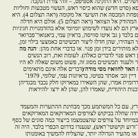
שלים. היא התקינה אספיפט, – זוהי צורת הנקבה
 (סרט חדש) שהוא כיסוי ראש, העשוי מטבעות וחוליות
שרשרת, ששימשו להידוק המטפחת המכסה את השיער אל מקומה (ראה תצלום 4). היא
גם התקינה טאזרה, שהוא ענק המהודק אל הצוואר (ראה תצלום 5). אולם היא חדלה
ץ הם לא נועדו לשימוש יומיומי אלא בהזדמנויות חגיגיות
לבד ( גב' איטו סוויסה, בראיון עמי, ביאנואר־פברואר
תי הצהירו, שהן חדלו ליצור תכשיטים כאמצעי בילוי זמן,
ותירים בידן זמן פנוי. או כדברי אחת מהן: ׳
הנה מה
ן ראש פנוי לדברים כאלה). לעומת זאת, רוב הנשים
צר ולענוד תכשיטים מסוג זה, פשוט משום שאלה לא היו
 האד לחוואיז מסי מודה׳(
דברים אלה אינם מתאימים
לאופנת הלבוש כאן) גב' חביבה דיין וגב׳ אסתר בטיטו, בראיונות עמי, שלומי, 1979־
 הדרומית אמרו, שהן השאירו במארוקו חלק נכבד מבגדיהן
ות היהודית, שאמרו להן, שהן לא ירצו ׳להיראות
ארץ, עם כל המשתמע מכך מבחינת ההתערות והמעמד
רידה שחלה בביקוש לצורפים המארוקאים המארוקאים
מיוחד על צורפים שהצטמצמו בייצור כמה סוגים של כסף
זרוע וקישוטי־ראש), שנענדו בדרום הכפרי בלבד. היה זה
ו מהעיר הגדולה יותר, שהצליח להמשיך באומנותו