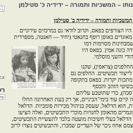
ותו – המשכיות ותמורה – ידידיה כ' סטילמן
 המשכיות ותמורה – ידידיה כ' סטילמן
ו הצורפים בפאס, וקרוב לודאי גם במרכזים עירוניים
מאוגדים באופן רופף בחנאטי (יחיד — חאנטה, מספרדי
ת
שמבחינות מסוימות דמו
ה כונה אמין. בפאס היו
ודי והשני מוסלמי.
חלפנים (צראפין), שקנו
ייצור תכשיטים. החלפים גם
« י
מתכות יקרות. בפאס בתקופה
שיטי הזהב והכסף
רש
כה), כדי שתוטבע עליהם
רשי
קיים עוד בימי־הביניים, אך רק בעת האחרונה החלו
הנו
, הוא הדלאל, שעסק בניהול מכירות פומביות. הדלאל
באת
מרים מהאומן לחנויות מוכרי התכשיטים, ואלה הציעו
 הדלאל בעלי חשיבות מועטה בלבד לתעשיית התכשיטים,
מם אחוז ניכר של העדיים שמכרו, והתכשיטים נוצרו לרוב