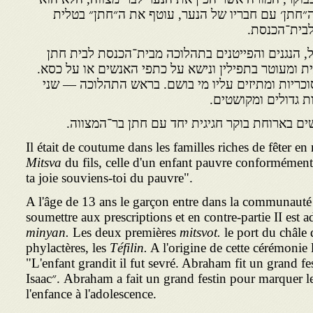
ה״חתן׳ עם חבריו של הנער, עוטף את ה״חתן״ בטלית
 לבית־הכנסת.
, הנגנים והפייטנים בתהלוכה מבית־הכנסת לבית חתן
ת ומעוטר בתפילין ונישא על כתפי האנשים או על כסא.
וכריות ומתיזים עליו מי בושם. בראש התהלוכה — שני
ת גדולים ומקושטים.
ם בארוחת בוקר חגיגית יחד עם חתן בר־המצווה.
Il était de coutume dans les familles riches de fêter 
Mitsva
du fils, celle d'un enfant pauvre conforméme
ta joie souviens-toi du pauvre".
A l'âge de 13 ans le garçon entre dans la communauté 
soumettre aux prescriptions et en contre-partie II est a
minyan.
Les deux premières
mitsvot.
le port du châle 
phylactères, les
Téfilin.
A l'origine de cette cérémonie 
"L'enfant grandit il fut sevré. Abraham fit un grand fes
Isaac״. Abraham a fait un grand festin pour marquer le passage de son fils de
l'enfance à l'adolescence.