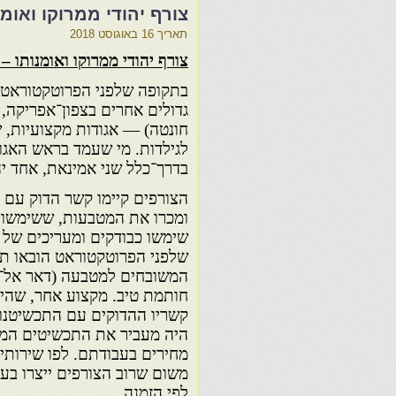
צורף יהודי ממרוקו ואומנ
תאריך
16 באוגוסט 2018
צורף יהודי ממרוקו ואומנותו –
בתקופה שלפני הפרוטקטוראט הי
גדולים אחרים בצפון־אפריקה, 
חונטה) — אגודות מקצועיות, 
לגילדות. מי שעמד בראש האגוד
בדרך־כלל שני אמינאת, אחד יה
הצורפים קיימו קשר הדוק עם ה
ומכרו את המטבעות, ששימשו ל
שימשו כבודקים ומעריכים של 
שלפני הפרוטקטוראט הובאו תכ
המשובחים למטבעה (דאר אל־ס
חותמת טיב. מקצוע אחר, שהיה 
קשריו ההדוקים עם התכשיטנות
היה מעביר את התכשיטים המוג
מחירים בעבודתם. לפו שירותי
משום שרוב הצורפים ייצרו בעצ
לפי הזמנה.