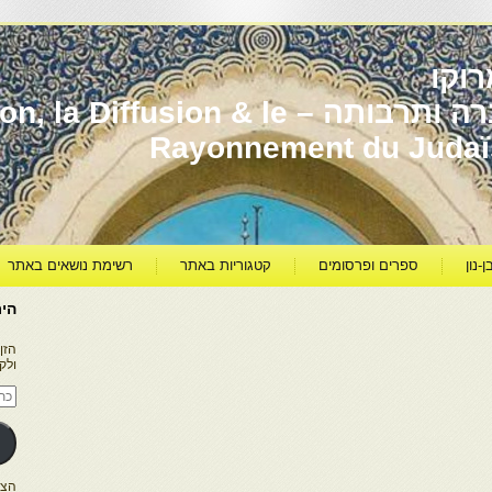
וקו
יהדות מרוקו עברה ותרבותה – usion & le
Rayonnement du Juda
ן-נון
ספרים ופרסומים
קטגוריות באתר
רשימת נושאים באתר
היר
הזן
ולק
כתו
דוא
אלק
הצטרפו ל