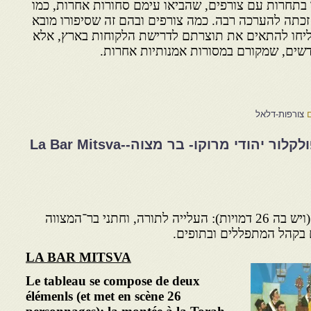
 בתחרות עם צורפים, שהביאו עימם סחורות אחרות, כמו
כתה להערכה רבה. כמה צורפים ובהם זה שסיפורו מובא
צליחו להתאים את תוצרתם לדרישת הלקוחות בארץ, אלא
דשים, שמקורם במסורות אמנותיות אחרות.
צורפות-דלאל
שרשים-יהדות-מסורת ופולקלור יהודי מרוקו- בר מצוה-La Bar Mitsva-
התמונה מורכבת משני שלבים (ויש בה 26 דמויות): העלייה לתורה, וחתני בר־המצווה
 בקהל המתפללים ובתופים.
LA BAR MITSVA
Le tableau se compose de deux
élémenls (et met en scène 26