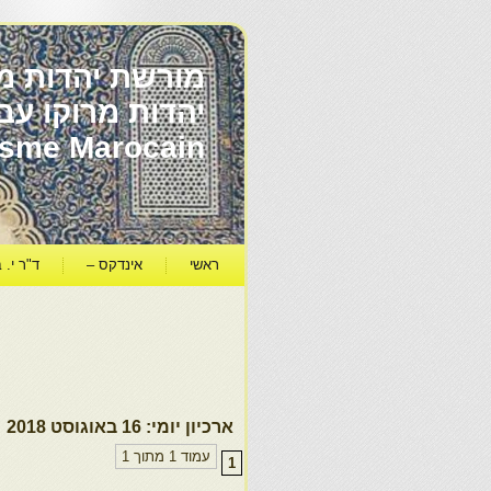
מורשת יהדות מר
ïsme Marocain
ראשי
אינדקס –
ד"ר י. ב
ארכיון יומי:
16 באוגוסט 2018
עמוד 1 מתוך 1
1