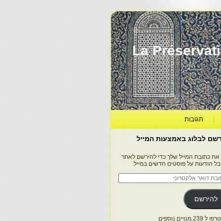
La Préservation, la Diff
תגובות
שם לבלוג באמצעות המייל
 את כתובת המייל שלך כדי להירשם לאתר
בל הודעות על פוסטים חדשים במייל.
בת
ר
טרוני
להירשם
 239 מנויים נוספים