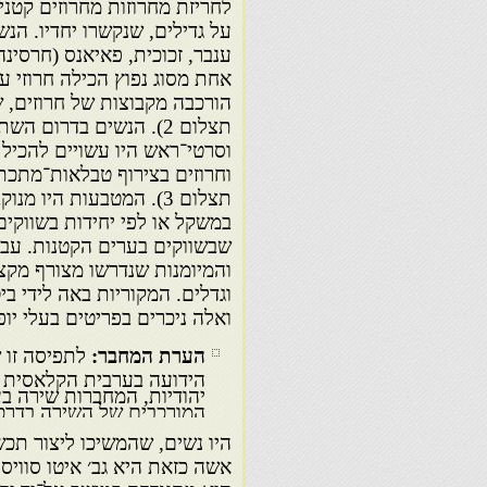
לחריזת מחרוזות מחרוזים קטנים
על גדילים, שנקשרו יחדיו. הנש
ענבר, זכוכית, פאיאנס (חרסינה
הורכבה מקבוצות של חרוזים, ש
תצלום 2). הנשים בדרו
וסרטי־ראש היו עשויים להכיל 
וחרוזים בצירוף טבלאות־מתכת 
תצלום 3). המטבעות היו
במשקל או לפי יחידות בשווקים
שבשווקים בערים הקטנות. עבו
והמיומנות שנדרשו מצורף מקצו
וגדלים. המקוריות באה לידי בי
ואלה ניכרים בפריטים בעלי יופי
הערת המחבר:
לתפיסה זו 
הידועה בערבית הקלאסית בש
יהודיות, המחברות שירה בע
המורכבים של השירה בדרכים
היו נשים, שהמשיכו ליצור תכש
אשה כזאת היא גב׳ איטו סווי