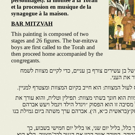
personnages): la montée à la Torah
et la procession en musique de la
synagogue à la maison.
BAR MITZVAH
This painting is composed of two
stages and 26 figures. The bar-mitzva
boys are first called to the Torah and
then proceed home accompanied by the
congregants.
של בן עשירים צורף בן עניים, כדי לקיים מצוות לשמח
 את העני.
ות הוא חונך בשתי מצוות: תפילין וטלית, והוא עורך את
סיבה זו הוא הפסוק ״ויגדל הילד ויגמל ויעש אברהם
ק״(בראשית כ״א, ה׳). אברהם ערך משתה ביום גמילת בנו
כלל, בליל יום שני, או בליל יום חמישי בשבוע, כך
וקר, המורה אשר הכין את הנער לבר־מצווה, הלא הוא