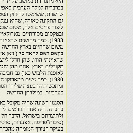
היא מתגוררת במושב על־יד ירו
בברברית למלה הערבית סאפיפא
ליצור פריטים אלה, משום שבאר
ובטקסים מסורתיים־מארוקאיים ב
1983). כמה מהנשים שראיינ
משום שהחיים בארץ החדשה לא מ
בקאס ראס להאד סי׳
( כאן אי
שראיינתי הודו, שהן חדלו ליי
מקובלים בארץ. אחת מהן
׳הנה
1980). כמה נשים ממארוקו
ומתכשיתיהן בעצת שליחי הסוכנ
כערביות במולדתן החדשה.
הסגנון השונה שהיה מקובל ב
בחברה, היה אחד הגורמים לי
ולתוצרתם בישראל. הדבר חל ב
(סיכות־פריפה, אצעדות, סרטי־
בעיקר הצורף המומחה מהכרך א