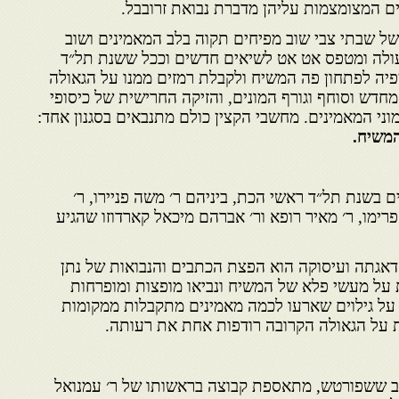
ם המצומצמות עליהן מדברת נבואת זרובבל.
של שבתי צבי שוב מפיחים תקוה בלב המאמינים ושוב
עולה ומטפס אט אט לשיאים חדשים וככל ששנת תל״ד
הציפיה לפתחון פה המשיח ולקבלת רמזים ממנו על הגאולה
חדש וסוחף וגורף המונים, והזיקה החרישית של כיסופי
ני המאמינים. מחשבי הקצין כולם מתנבאים בסגנון אחד:
משיח.
ם בשנת תל״ד ראשי הכת, ביניהם ר׳ משה פניירו, ר׳
ימו, ר׳ מאיר רופא ור׳ אברהם מיכאל קארדוזו שהגיע
אגתה ועיסוקה הוא הפצת הכתבים והנבואות של נתן
ת על מעשי פלא של המשיח ונביאו מופצות ומופרחות
ת על גילוים שארעו לכמה מאמינים מתקבלות ממקומות
ות על הגאולה הקרובה רודפות אחת את רעותה.
ב ששפורטש, מתאספת קבוצה בראשותו של ר׳ עמנואל