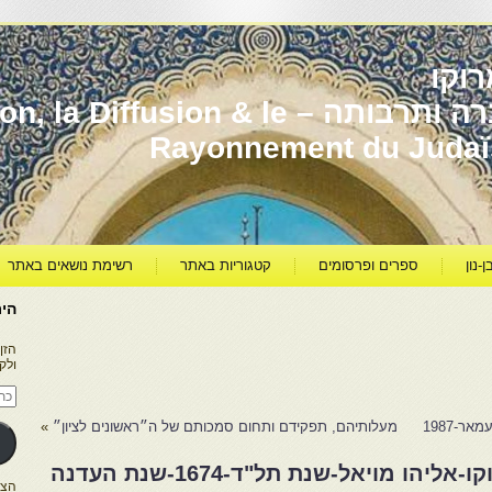
וקו
יהדות מרוקו עברה ותרבותה – usion & le
Rayonnement du Juda
ן-נון
ספרים ופרסומים
קטגוריות באתר
רשימת נושאים באתר
היר
הזן
ולק
כתו
דוא
אלק
ר-1987
מעלותיהם, תפקידם ותחום סמכותם של ה״ראשונים לציון״
»
 מויאל-שנת תל"ד-1674-שנת העדנה
הצטרפו ל