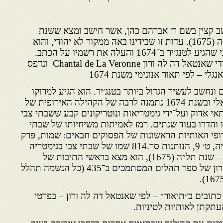
ב קצין בשם ר׳ אברהם כהן, אשר חישב ומצא ששנת
הגאולה הקרובה היא שנת תל״ה (1675). עדות זו שבידינו באה ממקור לא יהודי, והוא
סיפור של תייר פורטוגלי אלמוני שהגיע לטנג׳יר ב־1674 והעלה את רשמיו על הכתב.
כתב־היד נתגלה לאחרונה על־ידי שאנטאל דה לה ורון Chantal de La Veronne ונדפס
י – לפי תאור אנונימי משנת 1674
ונחשב לעשיר הגדול ביותר בטנג׳יר. הוא הגיע למרוקו
מאמסטרדם, שהה זמן מה בסאלי ובשנת 1674 נתמנה לרבה של הקהילה האירופית של
אי אדוק ועל־ידי גימטריאות ונוטריקונים קבע ששבתי צבי
 והדרו בעוד שנתים. רמז לאמיתות משיחיותו של שבתי
ופי האותיות הראשונות של הפסוקים חבאים: שמות, פרק
ד׳ פסוק 13, דניאל, י״ב 7, וזכריה, ט׳ 9, הנותנות סך.814 שמו של שבתי צבי בגימטריה
גם כן 814. ואילו שנת הגאולה – שנת תל״ה (1675), הוא מצא בראשי התיבות של
הפסוק האחרון של הפרק חאחרון של ספר תהלים המסתמכים ב־435 (כל הנשמה תהלל
כתובים ב״תיאור״ – לפי שאנטאל דה לה ורון – בפרטי
תקתן לאותיות לטיניות.