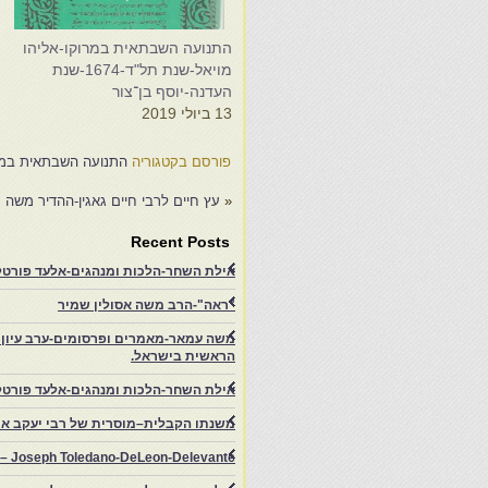
התנועה השבתאית במרוקו-אליהו
ה
מויאל-שנת תל"ד-1674-שנת
העדנה-יוסף בן־צור
ה
13 ביולי 2019
6
פורסם בקטגוריה
התנועה השבתאית במרו
«
עץ חיים לרבי חיים גאגין-ההדיר משה עמא
Recent Posts
אילת השחר-הלכות ומנהגים-אלעד פורטל-
"ראה"-הרב משה אסולין שמיר
משה עמאר-מאמרים ופרסומים-ערב עיון ב
הראשית בישראל.
אילת השחר-הלכות ומנהגים-אלעד פורטל
משנתו הקבלית–מוסרית של רבי יעקב איפ
rs – Joseph Toledano-DeLeon-Delevante.