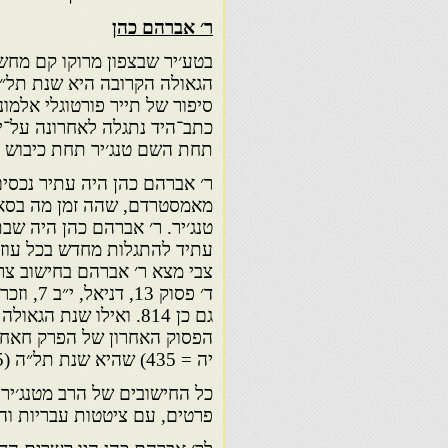
ר׳ אברהם כהן
בטע׳יר שבצפון מרוקו קם מחש
תחת השם טנג׳יר תחת כיבוש אנגל
ר׳ אברהם כהן היה עתיר נכסים 
טנג׳יר. ר׳ אברהם כהן היה שבת
עתיד להתגלות מחדש בכל עוזו
צבי מצא ר׳ אברהם בחישוב צר
יה = 435) שהיא שנת תל״ה (1675).
כל החישובים של הרב מטנג׳יר 
פרטים, עם ציטטות עבריות והע