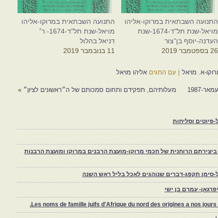
תנועה השבתאית במרוקו-אליהו
התנועה השבתאית במרוקו-אליהו
מויאל-שנת תל"ד-1674-שנת
מויאל-שנת תל"ד-1674- ר׳
עדנה-יוסף בן־צור
דניאל בהלול
2 בספטמבר 2019
11 בנובמבר 2019
קו-א. מויאל
|
עם התגים
אליהו מויאל
ר-1987
מעלותיהם, תפקידם ותחום סמכותם של ה״ראשונים לציון״
»
פיוטים וסליחות
יצירתם הרוחנית של חכמי מרוקו-מועצת הרבנים במרוקו ומועצת הרבנות
-סימן תקפג-דברים שנוהגים לאכל בליל ראש השנה
רגאן- עמרם בן ישי
Les noms de famille juifs d'Afrique du nord des origines a nos jou