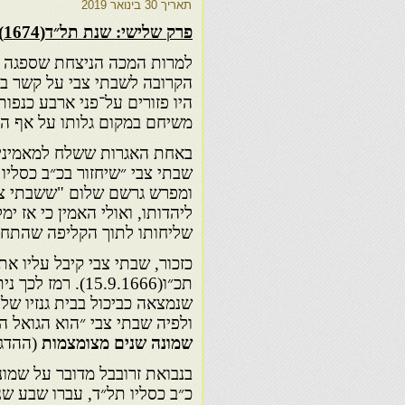
תאריך
30 בינואר 2019
פרק שלישי: שנת תל״ד(1674) ־ שנת העדנה
למרות המכה הניצחת שספגה 
הקרובה לשבתי צבי על קשר בי
היו פזורים על־פני ארבע כנפ
משיחם במקום גלותו על אף הרי
באחת האגרות ששלח למאמיניו 
ומפרש גרשם שלום "ששבתי צבי 
ליהדותו, ואולי האמין כי אז י
שליחותו לתוך הקליפה שהתחילו בסת
כזכור, שבתי צבי קיבל עליו א
תכ״ו(15.9.1666).
שנמצאה כביכול בבית גנזיו של 
ולפיה שבתי צבי ״הוא הגואל ה
שמונה שנים מצומצמות
(ההדגש
בנבואת זרובבל מדובר על שמונ
כ״ב כסליו תל״ד, עברו שבע שנ