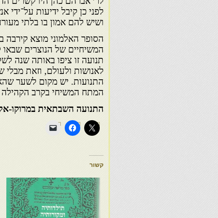
לר׳ אברהם כהן היו קשרים הד
לפני כן קיבל ידיעות על־ידי א
ושיש להם אמון בו בלתי מעורער
הסופר האלמוני מוצא קירבה בי
המשיחיים של הנוצרים שבאו ל
תנועה זו ציפו באותה שנה ל
לאנושות ולעולם, וזאת מבלי שה
התנועות. יש מקום לשער שהא
המתח המשיחי בקרב הקהילה הי
התנועה השבתאית במרוקו-אליהו מויאל-שנת תל
קשור