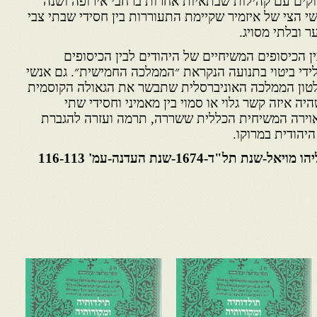
וקים עם קהילות שבתאיות אחרות ברחבי אירופה ושנה
נשי הצי של איזמיר שקיימת התעוררות בין חסידי שבתי צבי
 ובלתי מסויג.
ן הכיסופים המשיחיים של היהודים לבין הכיסופים
ידי ביטוי בתנועה הנקראת ״הממלכה החמישית״. גם אנשי
שלטון הממלכה האוניברסלית שתבשר את הגאולה הקוסמית
יה איזה קשר גלוי או סמוי בין מאמיני וחסידי שתי
וירה המשיחית הכללית ששררה, תרמה ועזרה להגברת
הודית במרוקו.
"ד-1674-שנת העדנה-עמ' 116-113