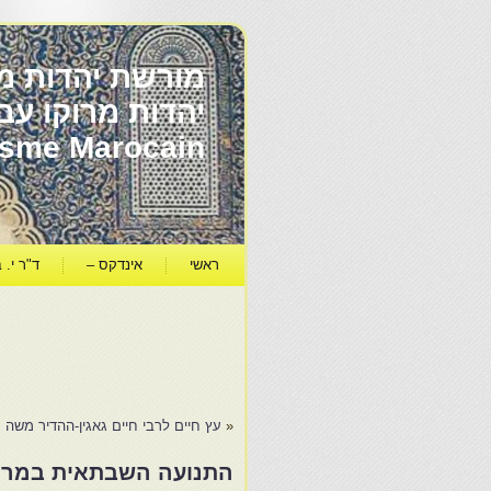
מורשת יהדות מר
ïsme Marocain
ראשי
אינדקס –
ד"ר י. ב
«
עץ חיים לרבי חיים גאגין-ההדיר משה עמא
התנועה השבתאית במרוקו-אליהו