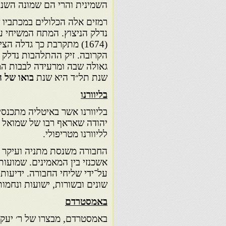
השמינית והרי הם שמונה השני
רמזים אלה הכלולים במכתביו 
נדלק הניצוץ. המתח המשיחי 
(1674) מתקרבת כך גדלה 
הקרובה. זיק ההתלהבות נדלק מ
גאולה שבה ומרעידה לבבות המו
שנת תל״ד היא שנת
בואו של ה
בליוורנו
בליוורנו אשר באיטליה מתכנסי
יהודה שאראף רבו של שמואל פר
לליוורנו מטריפולי.
החבורה משנסת מתניה ועיקר ד
אשכנזי בין המאמינים. שמועו
על־ידי שליחי החבורה. ידיעו
שונים ובשורות, ישועות ונחמ
באמסטרדם
באמסטרדם, מבצרו של ר׳ יעק