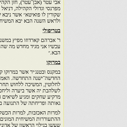
אבי עטר (אבן־עטר), חזן הקה
מפרנסי וגדולי הקהילה, דניאל 
ולראש השנה הבא יבא המשיח 
בטריפולי
ר' אברהם קארדוזו מפיץ במשנה
הבא.״
במרוקו
במקנס ובטנג׳יר אשר במרוקו ק
החדשה־ישנה התחדשה. האמונה
לחלוטין, המשיכה ללחוש תחת 
לשלהבת יה אשר ביערה וליחכ
מרקיע שחקים ומגיע לשיאים ח
גאותה ופריחתה של התנועה בה
למרות האכזבות, למרות הכשלו
ההתעוררות המשיחית המונים ו
שעשו בגילוי הראשון של אדוני