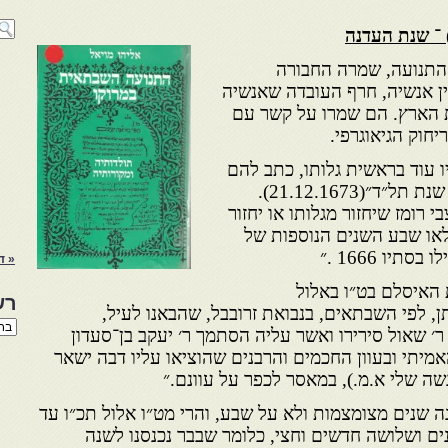
התנועה, שמרה החבורה
ן אנשיה, חרף העובדה שאנשיה
ות הארץ. הם שמרו על קשר עם
חוק הגיאוגרפי.
עוד בראשית גלותו, כתב להם
שבתי צבי ״שיחזור בכ״ב כסליו שנת תל״ד״(21.12.1673).
רומז שיחזור מגלותו או יחזור
מלאו שבע השנים הנוספות של
יו 1666 .״
« ד
ת האיסלם בט״ו באלול
רש
 רמז לכך ניתן, לפי השבתאים, בנבואת זרובבל, שהבאנו לעיל,
רשי
ר׳ שאול סירירו ואשר עליה הסתמך ר׳ יעקב בן־סעדון
הנו
אמיתי ובעוון החכמים והרבנים שהוציאו עליו דבה ישאר
באת
ה שלי א.מ.), במאסר לכפר על עוונם.״
ה שנים מצומצמות ולא על שבע, והרי מט״ו אלול תכ״ו עד
ים ושלושה חדשים וחצי, כלומר שבבר נכנסנו לשנה