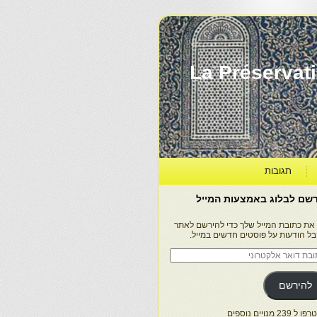
La Préservation, la Diff
תגובות
שם לבלוג באמצעות המייל
 את כתובת המייל שלך כדי להירשם לאתר
בל הודעות על פוסטים חדשים במייל.
בת
ר
טרוני
להירשם
 239 מנויים נוספים