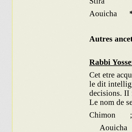
Stira ־
Aouicha
Autres ancet
Rabbi Yoss
Cet etre acqu
le dit intell
decisions. II
Le nom de se
Chimon
Aouicha