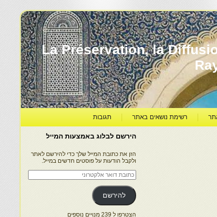
עברה ותרבותה – La Préservation, la Diffusion & le
Ra
תר
רשימת נושאים באתר
תגובות
הירשם לבלוג באמצעות המייל
הזן את כתובת המייל שלך כדי להירשם לאתר
ולקבל הודעות על פוסטים חדשים במייל.
כתובת
דואר
אלקטרוני
להירשם
הצטרפו ל 239 מנויים נוספים