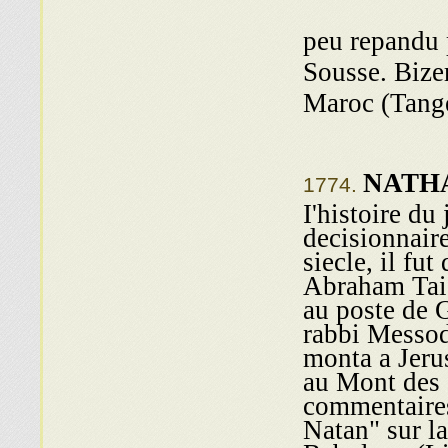
peu repandu 
Sousse. Bizer
Maroc (Tange
NATH
I'histoire du
decisionnair
siecle, il fut
Abraham Taie
au poste de 
rabbi Messod 
monta a Jeru
au Mont des 
commentaires
Natan" sur 