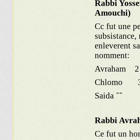
Rabbi Yoss
Amouchi)
Cc fut une p
subsistance, 
enleverent sa
nomment:
Avraham 2
Chlomo 
Saida ־־
Rabbi Avra
Ce fut un hom