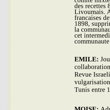
des recettes
Livoumais. A 
francaises de
1898, suppri
la communaut
cet intermedi
communaute 
EMILE:
Jou
collaboratio
Revue Israeli
vulgarisation
Tunis entre 
MOISE:
Adm