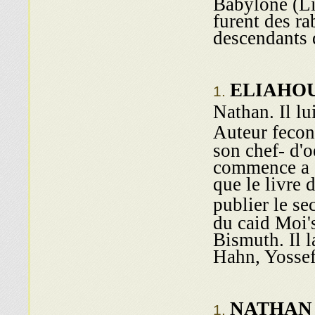
Babylone (Li
furent des ra
descendants 
ELIAHOU 
Nathan. Il lu
Auteur fecon
son chef- d'
commence a e
que le livre 
publier le s
du caid Moi'
Bismuth. Il 
Hahn, Yosse
NATHAN (