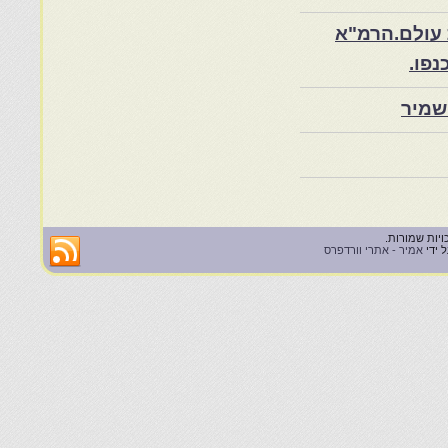
 עולם.הרמ"א
שמיר
 ידי
אמיר - אתרי וורדפרס