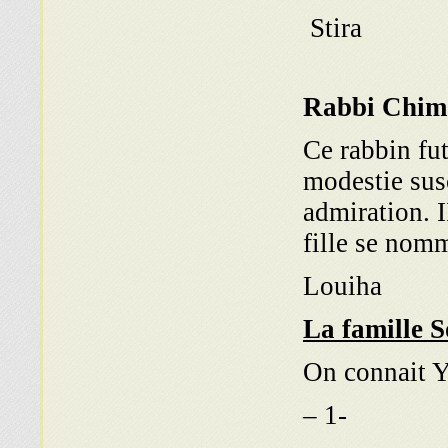
Stira
Rabbi Chim
Ce rabbin fu
modestie susc
admiration. I
fille se nom
Louiha
La famille 
On connait 
-1 –