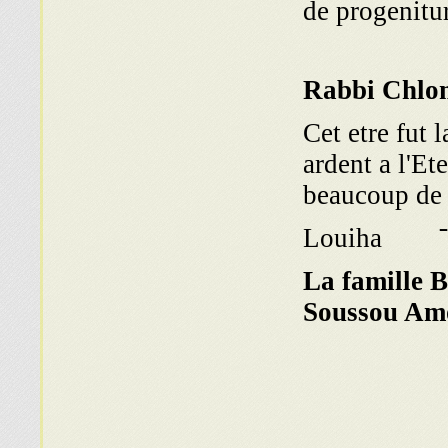
de progenitu
Rabbi Chlo
Cet etre fut 
ardent a l'Et
beaucoup de 
L ־־
La famille
Soussou Am