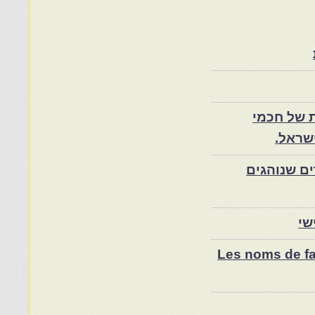
 של חכמי
שראל.
ם שנוהגים
שי
Les noms de fam