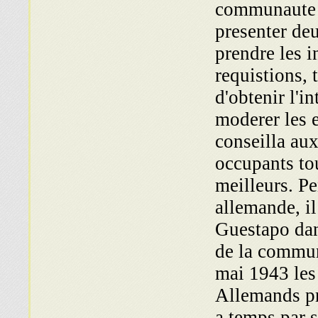
communaute m
presenter de
prendre les i
requistions, 
d'obtenir l'i
moderer les 
conseilla au
occupants tou
meilleurs. Pe
allemande, il
Guestapo dans
de la commun
mai 1943 les 
Allemands pr
a temps par 