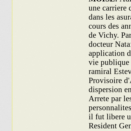
une carriere 
dans les asu
cours des an
de Vichy. Par
docteur Nataf
application d
vie publique
ramiral Este
Provisoire d
dispersion e
Arrete par le
personnalite
il fut libere
Resident Gene