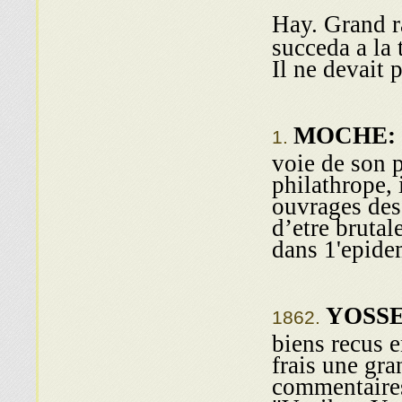
Hay. Grand r
succeda a la 
Il ne devait 
MOCHE:
voie de son p
philathrope,
ouvrages des
d’etre brutal
dans 1'epide
YOSS
biens recus en
frais une gra
commentaires