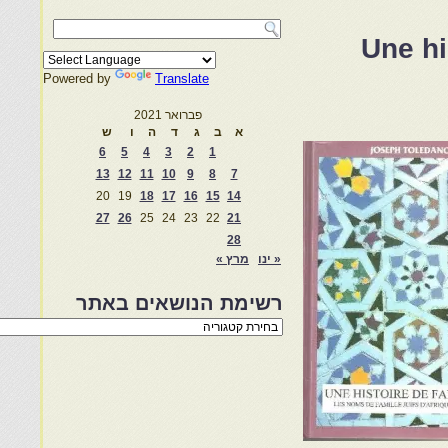
Une hi
Powered by
Translate
פברואר 2021
א
ב
ג
ד
ה
ו
ש
6
5
4
3
2
1
13
12
11
10
9
8
7
20
19
18
17
16
15
14
27
26
25
24
23
22
21
28
« ינו
מרץ »
רשימת הנושאים באתר
רשימת
הנושאים
באתר