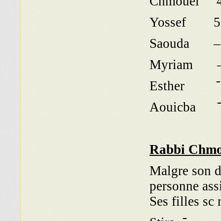
Chmouel 
Yossef 5
Saouda –
Myriam 
Esther ־
A ־־
Rabbi Chmo
Malgre son du
personne assi
Ses filles s