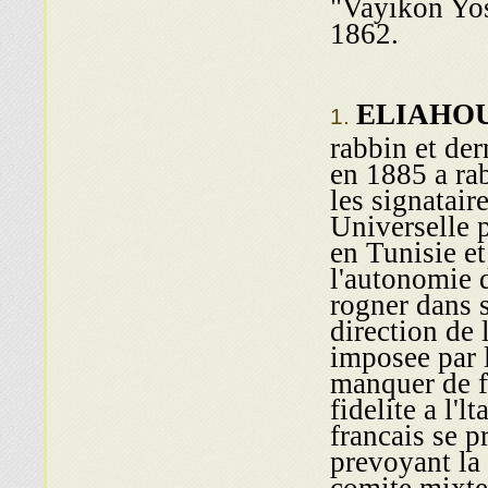
"Vayikon Yos
1862.
ELIAHO
rabbin et der
en 1885 a ra
les signatair
Universelle 
en Tunisie et
l'autonomie 
rogner dans s
direction de
imposee par l
manquer de fi
fidelite a l'l
francais se 
prevoyant la
c ־ et la division