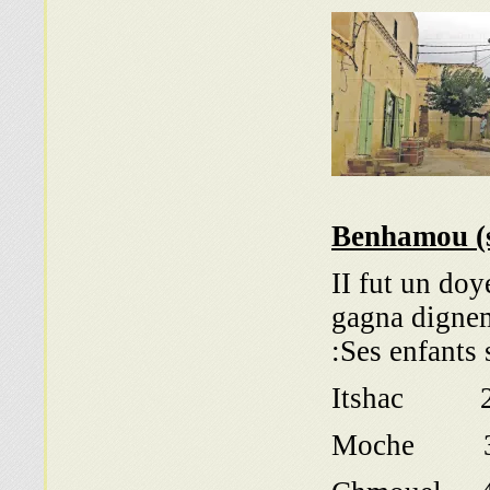
Benhamou (
II fut un doy
gagna digneme
Ses enfants
Itshac 
Moche 