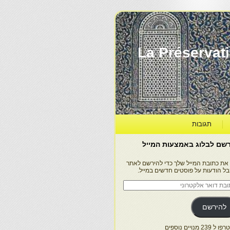
La Préservation, la Diff
תגובות
שם לבלוג באמצעות המייל
 את כתובת המייל שלך כדי להירשם לאתר
בל הודעות על פוסטים חדשים במייל.
בת
ר
טרוני
להירשם
 239 מנויים נוספים