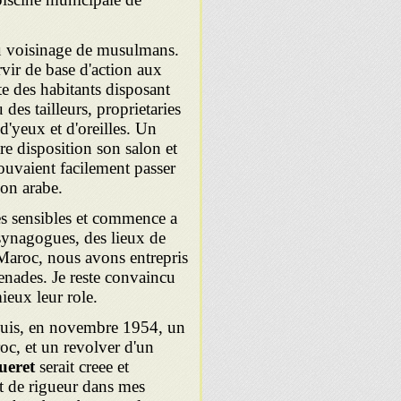
 au voisinage de musulmans.
vir de base d'action aux
e des habitants disposant
des tailleurs, proprietaries
d'yeux et d'oreilles. Un
re disposition son salon et
ouvaient facilement passer
ion arabe.
tes sensibles et commence a
 synagogues, des lieux de
Maroc, nous avons entrepris
grenades. Je reste convaincu
ieux leur role.
quis, en novembre 1954, un
roc, et un revolver d'un
ueret
serait creee et
ait de rigueur dans mes