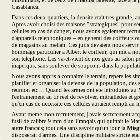
Casablanca.
Dans ces deux quartiers, la densite etait tres grande,
Apres avoir choisi des maisons "strategiques" pour ser
cellules en cas de danger, nous avons egalement recrut
d'appareils telephoniques – en general des coiffeurs ou 
de magasins au mellah. Ces juifs devaient nous servir 
hommage particulier a Albert le coiffeur, qui mit a not
son telephone. Les va-et-vient de nos gens au salon p
inaperqus, sans soulever de soupcons dans la populat
Nous avons appris a connaitre le terrain, repere les si
planifier et organiser la defense de la population, des
reunion etc… Quand les armes ont ete introduites au 
l'entrainement au tir reel de revolver, mitraillettes et 
qu'en cas de necessite ces cellules auraient rempli au m
Avant meme mon recrutement, j'avais secretement ac
fusil de calibre 9 mm d'un Franqais qui quittait le Ma
autre
f
rancais; tout cela sans savoir qu'un jour la
Misg
disposerait d'armes. Une discipline militaire stricte et