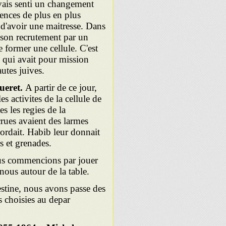
avais senti un changement
sences de plus en plus
 d'avoir une maitresse. Dans
r son recrutement par un
former une cellule. C'est
,
qui avait pour mission
utes juives.
ueret.
A partir de ce jour,
s activites de la cellule de
s les regies de la
rues avaient des larmes
cordait. Habib leur donnait
s et grenades.
ous commencions par jouer
 nous autour de la table.
estine, nous avons passe des
s choisies au depar