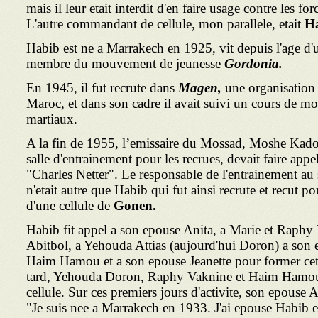
mais il leur etait interdit d'en faire usage contre les f
L'autre commandant de cellule, mon parallele, etait
Ha
Habib est ne a Marrakech en 1925, vit depuis l'age d'u
membre du mouvement de jeunesse
Gordonia.
En 1945, il fut recrute dans
Magen,
une organisation 
Maroc, et dans son cadre il avait suivi un cours de mon
martiaux.
A la fin de 1955, l’emissaire du Mossad, Moshe Kadoc
salle d'entrainement pour les recrues, devait faire ap
"Charles Netter". Le responsable de l'entrainement au 
n'etait autre que Habib qui fut ainsi recrute et recut p
d'une cellule de
Gonen.
Habib fit appel a son epouse Anita, a Marie et Raphy 
Abitbol, a Yehouda Attias (aujourd'hui Doron) a son ep
Haim Hamou et a son epouse Jeanette pour former cett
tard, Yehouda Doron, Raphy Vaknine et Haim Hamou 
cellule. Sur ces premiers jours d'activite, son epouse 
"Je suis nee a Marrakech en 1933. J'ai epouse Habib e