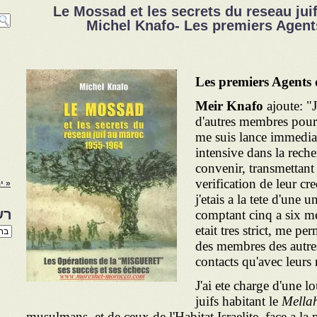
Le Mossad et les secrets du reseau jui
Michel Knafo- Les premiers Agen
Les premiers Agents
Meir Knafo
ajoute: "J
d'autres membres pour 
me suis lance immedia
intensive dans la rech
convenir, transmettant
verification de leur cr
« ינ
j'etais a la tete d'une 
רש
comptant cinq a six 
etait tres strict, me pe
רשי
הנו
des membres des autres
באת
contacts qu'avec leurs
J'ai ete charge d'une l
juifs habitant le
Mella
musulmans, et de ceux de l'Habitat Israelite, face a la