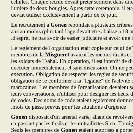
cellules. Chaque recrue devait preter serment dans un
lumiere de deux bougies. Apres cette ceremonie, il eta
devait utiliser cxclusivement a partir de ce jour.
L
e recrutement a
Gonen
repondait a plusieurs criteres
ans au moins (plus tard l'age devait etre abaisse a 18 an
d'esprit, ne pas avoir de easier judiciaire et avoir une
Le reglement de l'organisation etait copie sur celui de T
membres de la
Misgueret
avaient les memes droits et
les soldats de Tsahal. En operation, il est interdit de dis
executer immediatement et sans discussion. On ne peut
execution. Obligation de respecter les regies de securit
obligation de se conformer a la "legalite" de l'activite
marocaines. Les membres de l'organisation devaient s
leurs conversations, n'utiliser pour designer les lieu
de codes. Des noms de code etaient egalement donnes
mots de passe prevus pour les situations d'urgence.
Gonen
disposait d'un arsenal varie, allant de revolv
en passant par les fusils et les mitraillettes Sten, To
Seuls les membres de
Gonen
etaient autorises a port