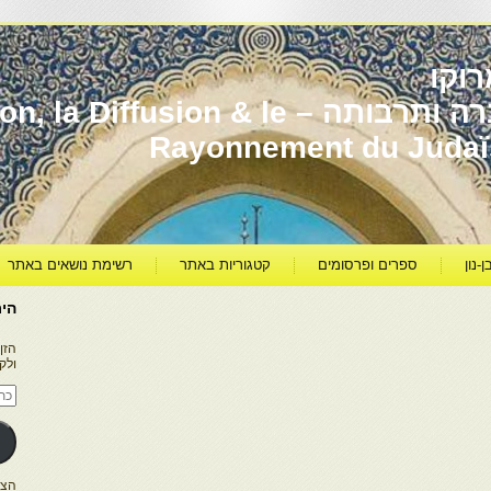
וקו
יהדות מרוקו עברה ותרבותה – usion & le
Rayonnement du Juda
ן-נון
ספרים ופרסומים
קטגוריות באתר
רשימת נושאים באתר
היר
הזן
ולק
כתו
דוא
אלק
הצטרפו ל