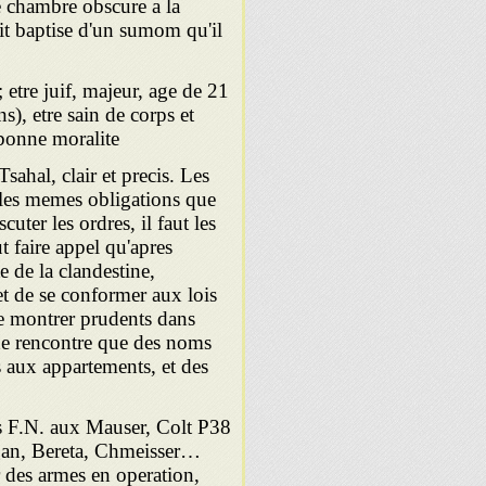
e chambre obscure a la
it baptise d'un sumom qu'il
; etre juif, majeur, age de 21
s), etre sain de corps et
 bonne moralite.
sahal, clair et precis. Les
 les memes obligations que
cuter les ordres, il faut les
 faire appel qu'apres
e de la clandestine,
 et de se conformer aux lois
e montrer prudents dans
x de rencontre que des noms
 aux appartements, et des
ers F.N. aux Mauser, Colt P38
migan, Bereta, Chmeisser…
er des armes en operation,