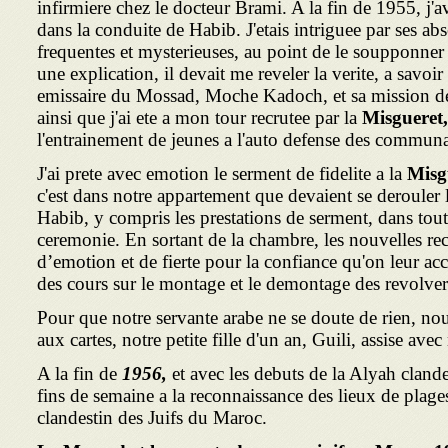
infirmiere chez le docteur Brami. A la fin de 1955, j'
dans la conduite de Habib. J'etais intriguee par ses ab
frequentes et mysterieuses, au point de le soupponner
une explication, il devait me reveler la verite, a savoi
emissaire du Mossad, Moche Kadoch, et sa mission de 
ainsi que j'ai ete a mon tour recrutee par la
Misgueret
l'entrainement de jeunes a l'auto defense des communa
J'ai prete avec emotion le serment de fidelite a la
Misg
c'est dans notre appartement que devaient se derouler le
Habib, y compris les prestations de serment, dans toute
ceremonie. En sortant de la chambre, les nouvelles rec
d’emotion et de fierte pour la confiance qu'on leur ac
des cours sur le montage et le demontage des revolver
Pour que notre servante arabe ne se doute de rien, n
aux cartes, notre petite fille d'un an, Guili, assise avec
A la fin de
1956,
et avec les debuts de la Alyah cland
fins de semaine a la reconnaissance des lieux de plage
clandestin des Juifs du Maroc.