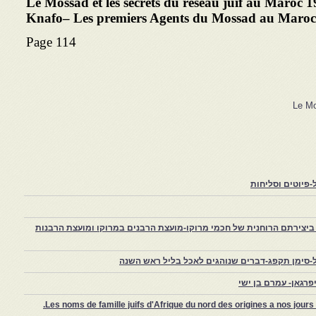
Le Mossad et les secrets du reseau juif au Maroc 
Knafo
– Les premiers Agents du Mossad au Maroc
Page 114
Le Mo
פיוטים וסליחות
יצירתם הרוחנית של חכמי מרוקו-מועצת הרבנים במרוקו ומועצת הרבנות
-סימן תקפג-דברים שנוהגים לאכל בליל ראש השנה
רגאן- עמרם בן ישי
Les noms de famille juifs d'Afrique du nord des origines a nos jou