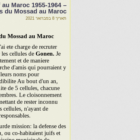
f au Maroc 1955-1964 –
ts du Mossad au Maroc
תאריך
8 בפברואר 2021
 du Mossad au Maroc
'ai ete charge de recruter
les cellules de
Gonen.
Je
tement et de maniere
erche d'amis qui pourraient y
 leurs noms pour
edibilite Au bout d'un an,
unite de 5 cellules, chacune
membres. Le cloisonnement
rmettant de rester inconnu
 cellules, n'ayant de
 responsables.
ourde mission: la defense des
h,
ou co-habitaient juifs et
 piscine municipale de