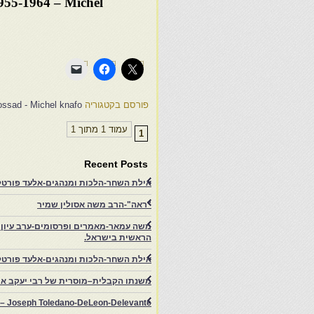
1955-1964 – Michel
פורסם בקטגוריה
ssad - Michel knafo
עמוד 1 מתוך 1
1
Recent Posts
אילת השחר-הלכות ומנהגים-אלעד פורטל-
"ראה"-הרב משה אסולין שמיר
משה עמאר-מאמרים ופרסומים-ערב עיון ב
הראשית בישראל.
אילת השחר-הלכות ומנהגים-אלעד פורטל
משנתו הקבלית–מוסרית של רבי יעקב איפ
rs – Joseph Toledano-DeLeon-Delevante.