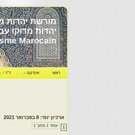
מורשת יהדות מר
ïsme Marocain
ראשי
אינדקס –
ד"ר י. ב
ארכיון יומי:
8 בפברואר 2021
עמוד 1 מתוך 1
1