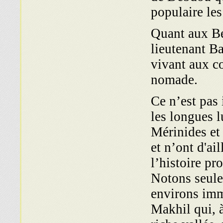
populaire les
Quant aux Bé
lieutenant Ba
vivant aux c
nomade.
Ce n’est pas 
les longues l
Mérinides et 
et n’ont d'ail
l’histoire p
Notons seule
environs imm
Makhil qui, à