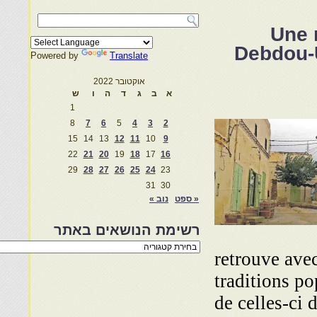
Une 
Debdou-
Powered by
Translate
אוקטובר 2022
א
ב
ג
ד
ה
ו
ש
1
8
7
6
5
4
3
2
15
14
13
12
11
10
9
22
21
20
19
18
17
16
29
28
27
26
25
24
23
31
30
« ספט
נוב »
רשימת הנושאים באתר
רשימת
retrouve avec
הנושאים
באתר
traditions po
de celles-ci