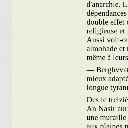
d'anarchie. L
dépendances 
double effet 
religieuse et
Aussi voit-on
almohade et r
même à leurs
— Berghvvata
mieux adapté
longue tyran
Des le treiz
An Nasir aura
une muraille 
aux plaines׳.