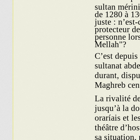
sultan mérin
de 1280 à 13
juste : n’est
protecteur de
personne lors
Mellah"?
C’est depuis
sultanat abd
durant, disp
Maghreb cent
La rivalité d
jusqu’à la do
oraríais et l
théâtre d’hos
sa situation,