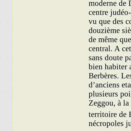
moderne de D
centre judéo-
vu que des c
dou­zième siè
de même que 
central. A ce
sans doute pa
bien habiter
Berbères. Les
d’anciens eta
plusieurs po
Zeggou, à la 
nécropoles ju