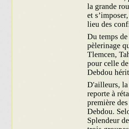
la grande rou
et s’imposer
lieu des conf
Du temps de 
pèlerinage qu
Tlemcen, Tah
pour celle d
Debdou hérit
D'ailleurs, l
reporte à ré
première des
Debdou. Selon
Splendeur de 