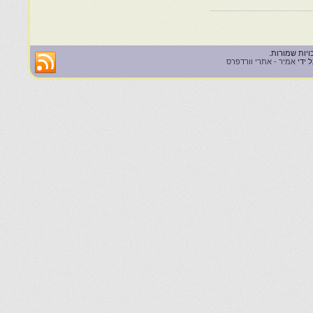
 ידי
אמיר - אתרי וורדפרס