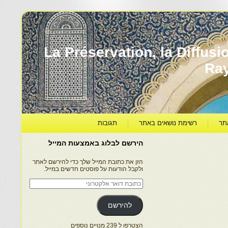
עברה ותרבותה – La Préservation, la Diffusion & le
Ra
תר
רשימת נושאים באתר
תגובות
הירשם לבלוג באמצעות המייל
הזן את כתובת המייל שלך כדי להירשם לאתר
ולקבל הודעות על פוסטים חדשים במייל.
כתובת
דואר
אלקטרוני
להירשם
הצטרפו ל 239 מנויים נוספים