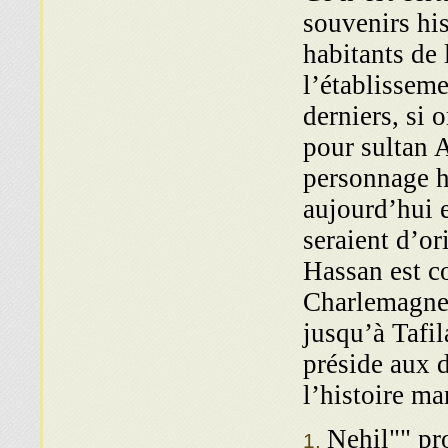
souvenirs hi
habitants de
l’établissem
derniers, si o
pour sultan 
personnage hé
aujourd’hui e
seraient d’o
Hassan est 
Charlemagne p
jusqu’à Tafil
pré­side aux 
l’histoire ma
Nehil"" pro