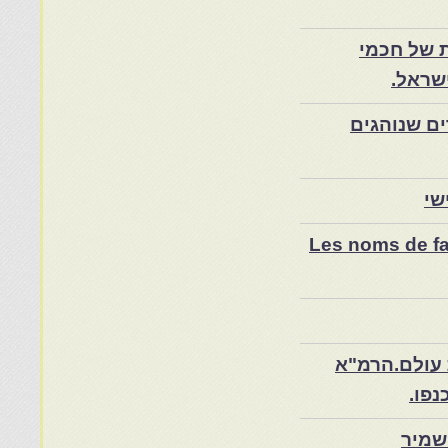
 של חכמי
שראל.
ם שנוהגים
שי
Les noms de fam
 עולם.הרמ"א
שמיר