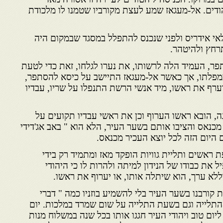
הודים. אל-מעגאז שמע לעצת מקורביו שטמנו לו מלכודת
אי אידריס ולפני שנכנס להתפלל במסגד שבמקום היה
רחץ ולהיטהר.
פר, העמיד הלה לרשותו, את נערו לגלחו, זאת כדי לטעת
 במפלתו, אך כאשר אל-מעגאז התיישב על כיסא להסתפר,
רף את ראשו, מיד אנשי הרשת התנפלו על שריו, עבדיו
ה, הובא ראשו הערוף וכן את ראשי עבדיו תקועים על
כנאס והציבו אותם בשער העיר, הלא הוא " באב אג'דידי
 היום הזה לכל יוצא העכיר מכנאס.
פת ראשים ותליית גוויות הופקד מאז ומתמיד רק בידי
ל את כבודו של הנידון למיתה ולהרות לו כי היהודי
לא ערך, הוא שיתלה אותו, או יערוף את ראשו.
 קורבנו בשער העיר בלי להשמיע בוזניו כמה " דברי
ני התלייה וגם בשעת התלייה על שום שמרד במלכות. יום
יום טוב ויהודי העיר חגגו אותו בכל שנה במשלוח מנות