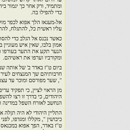
ומתמיד, ורק אחר כך יגמור בי
כדי להפילו בה.
אל-מעגאז הלך אפוא לכפר מול
עליו ראשית כל, להתגלח, להת
כאשר נכנס אל הגלב כדי להסת
אמון בלבו, שאין איש מעוניין
הנער תקע את התער בעורפו וע
ומקורביו וערפו את ראשיהם.
ביום ט"ז באדר ב' של אותה שנ
חרבותיהם שך המנצחים לעיר מ
", שער מפורסם ומוכר עד עצם
מן הראוי לציין, כי תפקיד ערי
היהודים, כי בדרך זו רצו להשפי
הנחשב לאזרח השפל במדינה ול
התליין היהודי לא היה תןלה את
כיבושין ", מקללו ומגדפו, לפ
ט"ז באדר, הפך אפוא במכנאס ל