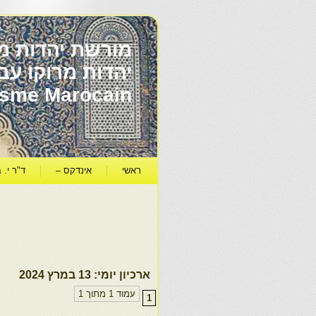
מורשת יהדות מר
ïsme Marocain
ראשי
אינדקס –
ד"ר י. ב
ארכיון יומי:
13 במרץ 2024
עמוד 1 מתוך 1
1