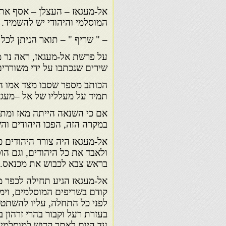
אל-מעגאז – העצלן – אסף את 
המוסלמי והיהודי יש להשמיד.
– " שריף " – תואר הניתן לכל
על פרשת אל-מעגאז, ראה נר מ
שירים שנכתבו על ידי משוררי
הכותב מספר שסבו מצד אמו היי
תמיד על מעלליו של אל –מעגא
אם כי השנאה הייתה מאז ומתני
במקרה הזה, הפכו היהודים וה
אל-מעגאז היה צורר היהודים 
ולאבד את כל היהודים, וגם ה
בראש צבא לכבוש את מכנאס.
אל-מעגאז הגיע תחילה לכפר מו
קודם בשריפים המוסלמים, וימש
לפני כל התחלה, עליו להשתטח
עד היום לאתר קדוש למוסלמים 