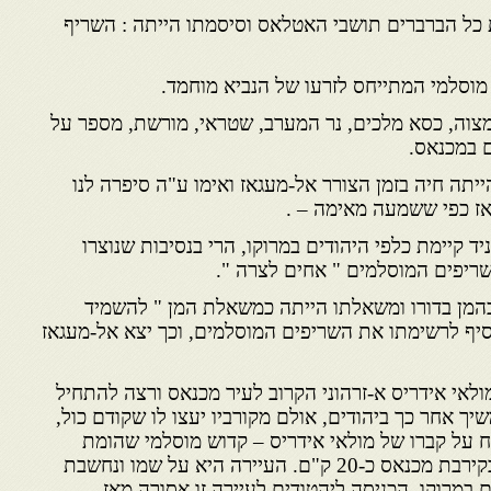
כל הברברים תושבי האטלאס וסיסמתו הייתה : השריף
 מוסלמי המתייחס לזרעו של הנביא מוחמד.
צוה, כסא מלכים, נר המערב, שטראי, מורשת, מספר על
ם במכנאס.
תה חיה בזמן הצורר אל-מעגאז ואימו ע"ה סיפרה לנו
ז כפי ששמעה מאימה – .
ד קיימת כלפי היהודים במרוקו, הרי בנסיבות שנוצרו
שריפים המוסלמים " אחים לצרה ".
כהמן בדורו ומשאלתו הייתה כמשאלת המן " להשמיד
וסיף לרשימתו את השריפים המוסלמים, וכך יצא אל-מעגאז
לאי אידריס א-זרהוני הקרוב לעיר מכנאס ורצה להתחיל
יך אחר כך ביהודים, אולם מקורביו יעצו לו שקודם כול,
 על קברו של מולאי אידריס – קדוש מוסלמי שהומת
בעזרת רעל וקבור בהרי זרהון בקירבת מכנאס כ-20 ק"ם. העיירה היא על שמו ונחשבת
במרוקו. הכניסה ליהטודים לעיירה זו אסורה מאז