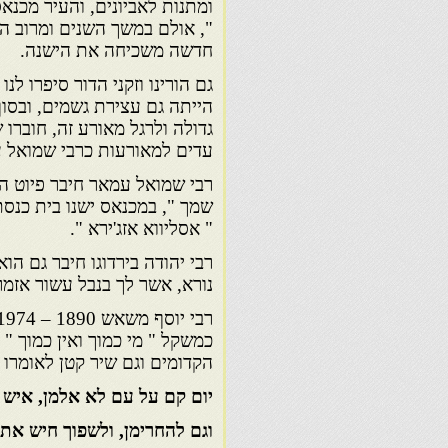
ומתנות לאביונים, והעיר מכנא
", אולם במשך השנים ומרוב הת
חדשה משכיחה את הישנה.
גם הורינו וזקני הדור סיפרו ל
הייתה גם עצירת גשמים, ובסו
גדולה ולרגל מאורע זה, חוברו
עדים למאורעות כרבי שמואל עמ
רבי שמואל עמאר חיבר פיוט ה
שמך ", במכנאס ישנו בית כנסת
" אסליווא אזג'ירא ".
נורא, אשר לך בנבל עשור אזמר
כמשקל " מי כמוך ואין כמוך "
הקדומים וגם שיר קטן לאומרו ק
יום קם על עם לא אלמן, איש צ
וגם להחרימן, ולשפוך חיש את 