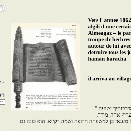
Vers l' annee 186
algili d une certai
Almeagaz – le par
troupe dr berbres 
autour de lui avec
detruire tous les 
haman haracha
il arriva au villa
« פ
רש
רשי
הנו
רכבותיך ישועה "
באת
במרוקו עריץ אחד, מורד,
-מעגאז בן למשפחה חרופה ושמה רקייא. הוא כונה גם