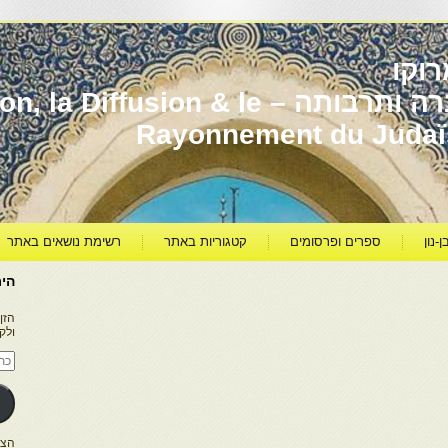
וקו
יהדות מרוקו עברה ותרבותה – usion & le
Rayonnement du Juda
ן-נון
ספרים ופרסומים
קטגוריות באתר
רשימת נושאים באתר
היר
הזן
ולק
כתו
דוא
אלק
הצטרפו ל