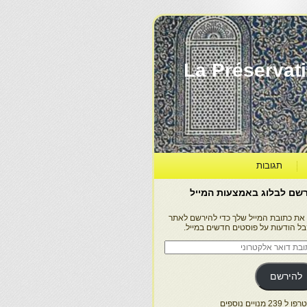
La Préservation, la Diff
תגובות
שם לבלוג באמצעות המייל
 את כתובת המייל שלך כדי להירשם לאתר
בל הודעות על פוסטים חדשים במייל.
בת
ר
טרוני
להירשם
 239 מנויים נוספים