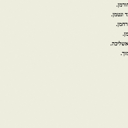
ורמן.
 ונטמן.
רחמן.
ן.
 אשליכה.
וך.