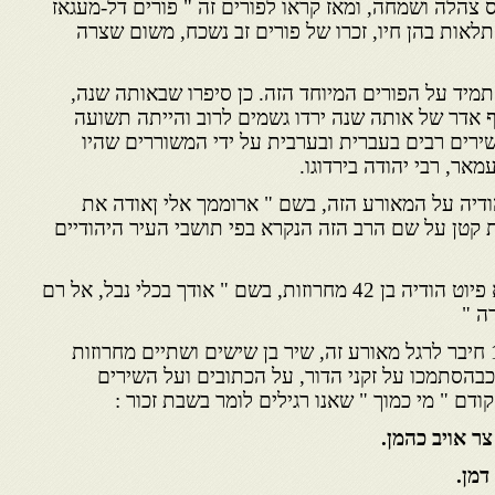
ס צהלה ושמחה, ומאז קראו לפורים זה " פורים דל-מעגאז
לאות בהן חיו, זכרו של פורים זב נשכח, משום שצרה
נו תמיד על הפורים המיוחד הזה. כן סיפרו שבאותה שנה,
ף אדר של אותה שנה ירדו גשמים לרוב והייתה תשועה
 שירים רבים בעברית ובערבית על ידי המשוררים שהיו
אר, רבי יהודה בירדוגו.
ודיה על המאורע הזה, בשם " ארוממך אלי ןאודה את
 קטן על שם הרב הזה הנקרא בפי תושבי העיר היהודיים
רבי יהודה בירדוגו חיבר גם הוא פיוט הודיה בן 42 מחרוזות, בשם " אודך בכלי נבל, אל רם
ה "
רבי יוסף משאש 1890 – 1974 חיבר לרגל מאורע זה, שיר בן שישים ושתיים מחרוזות
 כבהסתמכו על זקני הדור, על הכתובים ועל השירים
ודם " מי כמוך " שאנו רגילים לומר בשבת זכור :
ר אויב כהמן.
דמן.