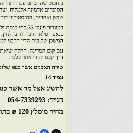
בוחבוט שהתכתב עם הרצל והכני
הסופרים אדמונד אלמליח, יצחק ק
שושן ואחרים; ההיסטוריון דוד 
במוגדור פעלו 33
כנאפו וסלאת רבי דוד בן לחזן
המשכן של בית הדין הרבני למר
עם קום המדינה, החלה יציאת י
דרך קבע יהודי אחד בלבד.
שירת האבנים-אשר כנפו-שלום 
עמוד 14
להשיג אצל מר אשר כנפ
הנייד: 054-7339293
מחיר מומלץ 120 ₪ בתוספת של 30 ₪ דמי משלוח בדואר רשום.