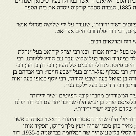
 שנה, ב-1882, נוסד בית הספר אליאנס הראשון במרוקו בעיר טיטואן ושנתיים
לאחר מכן – בעיר מוגדור. בשנת 1885, הגברת סטלה קורקוס ייסדה את בית הספר
בץ הפיוטים ״שיר ידידות״, שנערך על ידי שלושה מגדולי אנשי
יים, רבי דוד יפלח ורבי חיים אפריאט.
י רוח ומדינאים רבים.
אט בעל ״ברית אבות" ובנו רבי יצחק קןריאט בעל ״נחלת
לד במוגדור ואשר בגיל שלוש עבר עם הוריו לליוורנו; רבי
ים פינטו, מגדולי הרבנים של העיר; רבי דון בן חזן; רבי
י; רבי מכלוף מזל-תרים בעל ״שבע חיים״; רבי אברהם בן
דה בן מויאל בעל ״שבט יהודה״; רבי יוסף כנאפו בעל ״אות
ים; רבי דוד סבג בעל ״לקט עני״.
ר המשוררים מחברי קובץ הפיוטים ״שיר ידידות״
בליציסט יצחק בן יעיש הלוי שחיבר יחד עם רבי דוד יפלח
 שקדם לקובץ ״שיר ידידות״.
דוד-יולי הלוי שהיה הסנטור היהודי הראשון בארה״ב אשר
 על שמו; מאיר כהן מכנין שהיה יועץ מלך מרוקו, תפקיד אותו
ממלא היום אנדרה אזולאי; לורד לסלי בלישע שהיה שר המלחמה בבריטניה ב-1935; דוד