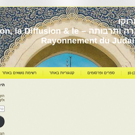
וקו
יהדות מרוקו עברה ותרבותה – usion & le
Rayonnement du Juda
ן-נון
ספרים ופרסומים
קטגוריות באתר
רשימת נושאים באתר
היר
הזן
ולק
כתו
דוא
אלק
הצטרפו ל