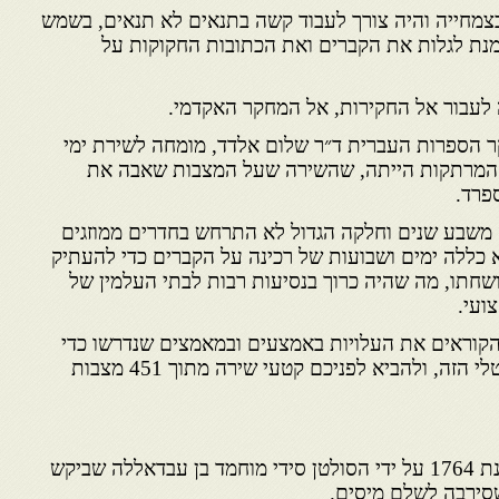
צמחייה והיה צורך לעבוד קשה בתנאים לא תנאים, בשמש
נת לגלות את הקברים ואת הכתובות החקוקות על
לעבור אל החקירות, אל המחקר האקדמי.
 הספרות העברית ד״ר שלום אלדד, מומחה לשירת ימי
 המרתקות הייתה, שהשירה שעל המצבות שאבה את
פרד.
שבע שנים וחלקה הגדול לא התרחש בחדרים ממוזגים
א כללה ימים ושבועות של רכינה על הקברים כדי להעתיק
שחתו, מה שהיה כרוך בנסיעות רבות לבתי העלמין של
ועי.
הקוראים את העלויות באמצעים ובמאמצים שנדרשו כדי
להגשים את הפרויקט המונומנטלי הזה, ולהביא לפניכם קטעי שירה מתוך 451 מצבות
מוגדור היא אצווירא נוסדה בשנת 1764 על ידי הסולטן סידי מוחמד בן עבדאללה שביקש
סירבה לשלם מיסים.