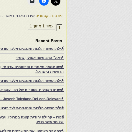
פורסם בקטגוריה
שירת האבנים-אשר כנפ
עמוד 1 מתוך 1
1
Recent Posts
אילת השחר-הלכות ומנהגים-אלעד פורטל-
"ראה"-הרב משה אסולין שמיר
משה עמאר-מאמרים ופרסומים-ערב עיון ב
הראשית בישראל.
אילת השחר-הלכות ומנהגים-אלעד פורטל
משנתו הקבלית–מוסרית של רבי יעקב איפ
rs – Joseph Toledano-DeLeon-Delevante.
אילת השחר-הלכות ומנהגים-אלעד פורטל
של מר אשר כנפו.
והיה עקב תשמעון את המשפטים האלה-ה