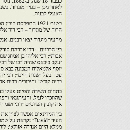
כעבור 18
האנגלי לבנות.
בשנת 1921 התפרסם קו
הרוח של מוגדור – רבי דוד אלק
מהעיר מוגדור יצאו רבנים, אנש
בין הרבנים – רבי אברהם קורי
אבות״; רבי אליהו בן אמוזג שנו
יעקב ביבאס שהיה רבו של רבי חי
יוסף אלמאליח המכונה בבא סיר
עטר בעל ״שנות חיים״; רבי יהו
ברית קודש״ וחיבורים רבים אחר
בתחום השירה והפיוט פעלו בעי
שהוזכרו לעיל, והעיתונאי והפו
את קובץ הפיוטים ״רוני ושמחי״
בין המדינאים אפשר לציין את 
העיר ״David״ נקראת