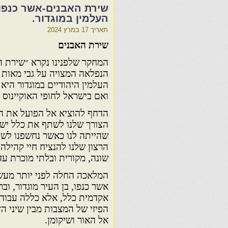
שירת האבנים-אשר כנפו
העלמין במוגדור.
תאריך
17 במרץ 2024
שירת האבנים
המחקר שלפנינו נקרא ״שירת ה
הנפלאה המצויה על גבי מאות 
העלמין היהודיים במוגדור היא 
ואם בישראל לחופי האוקיינוס 
הדחף להוציא אל הפועל את ה
הצורך שלנו לשתף את כלל יש
שהייתה לנו כאשר נחשפנו לשיר
הרצון שלנו להנציח חיי קהילה 
שונה, מקורית ובלתי מוכרת עד
המלאכה החלה לפני יותר מעשו
אשר כנפו, בן העיר מוגדור, ו
אקדמית כלל, אלא כללה עבודה 
הפיזי של המצבות מבין שיני הז
אל האור ושיקומן.