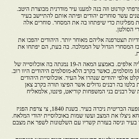
תי קורנוט וזה בנה למענו עיר מודרנית מבוצרת היטב.
ים עשר סוחרים יהודים ופיתה אותם להתיישב בעיר
 מפליגות כדי שיפתחו בה את המסחר. סוחרים אלה
י הסולטן.
יות תצטרפנה אליהם מאוחר יותר. היהודים יהפכו את
מאות ה-18 וה-19 למרכז המסחרי הגדול של הממלכה. בה בעת, הם יפתחו את
.
הצלחתה של מוגדור משכה אליה אלפים. באמצע המאה ה-19 נמנתה בה אוכלוסייה של
כ-17,000 נפשות מתוכן 10,000 מוסלמים, כאשר בקרב הלא-מוסלמים היהודים היוו רוב.
ט אלפי יהודים שנהרו אל העיר. אוכלוסיית היהודים
 בלטו בה רבנים גדולים אשר הפיצו תורה בקרב צאן
 של רבנים בני המשפחות קוריאט, פינטו, אלמאליח
בגלל המסחר עם אנגליה, ההשפעה הבריטית ניכרה בעיר. בשנת 1840, צי צרפת הפגיז
 ניצלו את המצב ועשו שמות באוכלוסיית יהודי המלאח.
י ביקר בעיר וניסה בעזרת קשריו עם השלטונות לשפר את מצבם