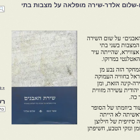
-שלום אלדר-שירה מופלאה על מצבות בתי
אבנים״ על שום השירה
המצבות בשני בתי
אצווירא, שהייתה עיר
האטלנטי במרוקו.
מחקר הזה נבע מן
ראל בחוויה העמוקה
ה-קינה הזאת, ומן
« פ
יהודית עשירה מזווית
 כה.
רש
ר ביוזמתו של הסופר
רשי
הנו
בראשיתה לא הייתה
באת
סיזיפית של חילוצן
מן ונזקי הטבע, חשיפתן