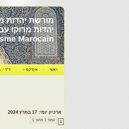
מורשת יהדות מר
ïsme Marocain
ראשי
אינדקס –
ד"ר י. ב
ארכיון יומי:
17 במרץ 2024
עמוד 1 מתוך 1
1