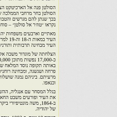
הסולטן פנה אל הארכיטקט הצרפ
הסולטן בחר מרחבי הממלכה שנ
בכך שנתן להם מגרשים והטבות
נקראו ״טוז׳ר אל סולטן״ – סוחר
מאתיים וארבעים משפחות יהוד
העיר ב
העיר מבחינה תרבותית ותורנית
באותה תקופה נוסד המלאח שקל
פרחה ושגשגה, ומבחינה רוחנית
מרעיתם. ביניהם נמנה שושלות
וכנאפו.
את העיר ופורעים משבט החאחא
ב-1864, משה מונטיפיור
של יהודיה.