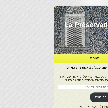
La Préservation, la Diff
תגובות
שם לבלוג באמצעות המייל
 את כתובת המייל שלך כדי להירשם לאתר
בל הודעות על פוסטים חדשים במייל.
בת
ר
טרוני
להירשם
 239 מנויים נוספים