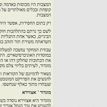
המצבות היו מכוסות באדמה וב
קופחת ובכלים מאולתרים על מ
המצבות.
רק בתום החפירות, אפשר היה 
לשם כך נרתם בהתלהבות חוקר
הביניים, כאשר אחת התגליות
השראתה משירת תור הזהב בס
עבודת המחקר נמשכה למעלה מ
במוסדות האוניברסיטאיים. הי
את הכתובות שחלקן דהו או הו
מוגדור, לעיתים בליווי צלם מקצ
נשאיר לדמיונם של הקוראות ו
שנבחרו מתוך כאלף שנחשפו.
מוגדור ־ אצווירא
להעניש את עיר הנמל אגדיר ש