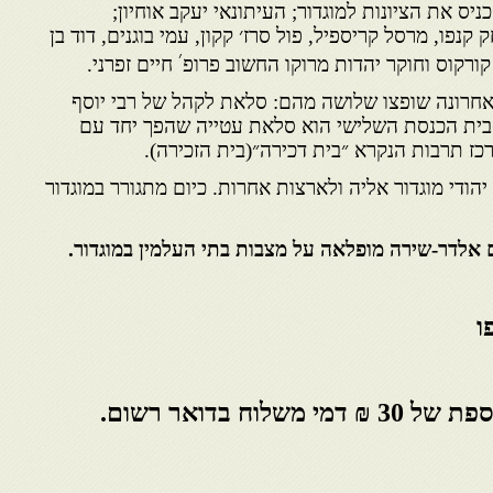
ס את הציונות למוגדור; העיתונאי יעקב אוחיון;
נפו, מרסל קריספיל, פול סרז׳ קקון, עמי בוגנים, דוד בן
׳
קורקוס וחוקר יהדות מרוקו החשוב פרופ
חיים זפרני.
 בתי כנסת ולאחרונה שופצו שלושה מהם: סלאת לקהל של רבי יוסף
. בית הכנסת השלישי הוא סלאת עטייה שהפך יחד עם
כז תרבות הנקרא ״בית דכירה״(בית הזכירה).
הודי מוגדור אליה ולארצות אחרות. כיום מתגורר במוגדור
אלדר-שירה מופלאה על מצבות בתי העלמין במוגדור.
ו