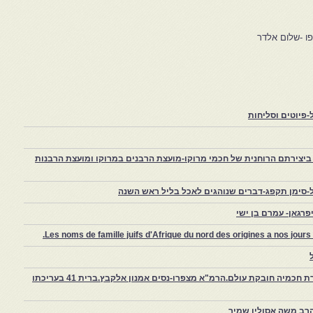
ו -שלום אלדר
פיוטים וסליחות
יצירתם הרוחנית של חכמי מרוקו-מועצת הרבנים במרוקו ומועצת הרבנות
-סימן תקפג-דברים שנוהגים לאכל בליל ראש השנה
רגאן- עמרם בן ישי
Les noms de famille juifs d'Afrique du nord des origines a nos jou
צפרו – קהילה יהודית קטנה במרוקו, ויצירת חכמיה חובקת עולם.הרמ"א מצפרו-נסים אמנון אלקבץ.ברית 41 בעריכתו
רב משה אסולין שמיר