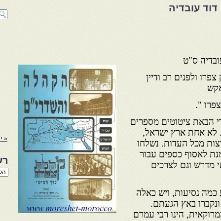
דוד עובדיה
ובדיה ס"ט
פרו ולפנים רב ודיין
אקש
פרו ".
י הבאת ציטוטים מספרים
 לא אחת ארץ ישראל,
« י
צות מכל העדות. נשלחו
מנת לאסוף כספים עבור
רש
י מדרש וגם לצרכים
רשי
הנו
באת
כמה נסיעות, ויש כאלה
 ונקברו באץ הגעתם.
רוקאית, הינו רבי עמרם