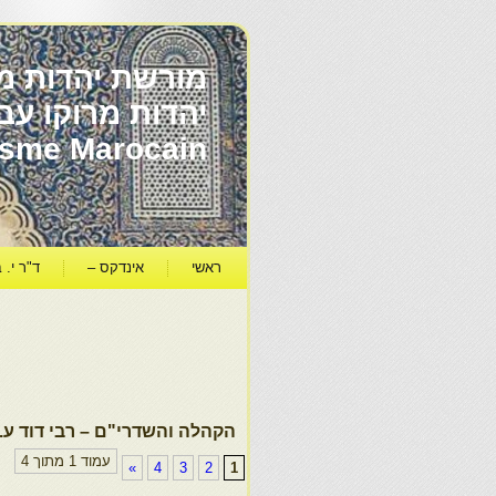
מורשת יהדות מר
ïsme Marocain
ראשי
אינדקס –
ד"ר י. ב
הקהלה והשדרי"ם – רבי דוד ע.
עמוד 1 מתוך 4
»
4
3
2
1