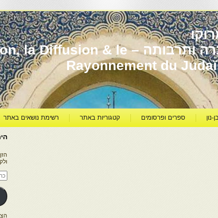
וקו
יהדות מרוקו עברה ותרבותה – usion & le
Rayonnement du Juda
ן-נון
ספרים ופרסומים
קטגוריות באתר
רשימת נושאים באתר
היר
הזן
ולק
כתו
דוא
אלק
הצטרפו ל