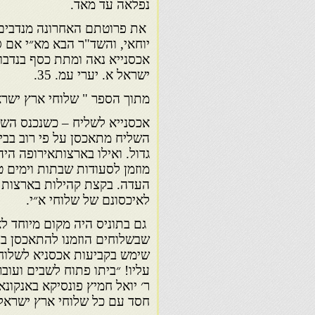
נפלאה עד מאד.
את פרוטתם האחרונה מנדבים ה
יוחאי, והשד"ר הבא מא״י אם ס
אכסנייא נאה ומתת כסף בנדבו
ישראל א. יערי עמ. 35.
מתוך הספר " שלוחי ארץ ישרא
אכסנייא לשליח – כשנכנס השלי
השליח מתאכסן על פי רוב בבית
גדול. ואילו בארצותאירופה ה
מוזמן לסעודות שבתות וימים 
העדה. בקצת קהילות בארצות המ
לאיכסונם של שלוחי א״י.
גם בתוניס היה מקום מיוחד לא
שבשלוחים הוזמנו להתאכסן בבת
שימש בקביעות אכסניא לשלוחי
עליו! ״ביתו פתוח לשבים ועוב
ר׳ יואל חמיץ פונסיקא באנקו
חסד עם כל שלוחי ארץ ישראל״