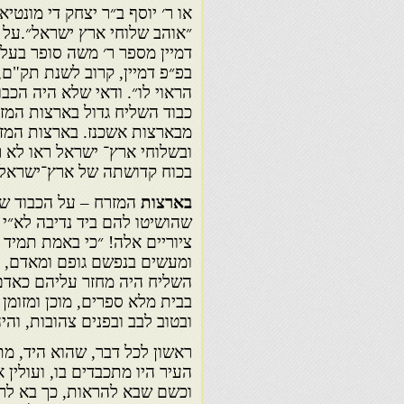
או ר׳ יוסף ב״ר יצחק די מונט
״אוהב שלוחי ארץ ישראל״.על ק
דמיין מספר ר׳ משה סופר בעל 
בפ״פ דמיין, קרוב לשנת תק"ם,
הראוי לו״. ודאי שלא היה הכבו
כבוד השליח גדול בארצות המזר
מבארצות אשכנז. בארצות המז
ובשלוחי ארץ־ ישראל ראו לא 
בכוח קדושתה של ארץ־ישראל.
בארצות
המזרח – על הכבוד שנ
שהושיטו להם ביד נדיבה לא״י
ציוריים אלה! ״כי באמת תמיד ה
ומעשים בנפשם גופם ומאדם, והי
השליח היה מחזר עליהם כאדם 
בבית מלא ספרים, מוכן ומזומן
ובטוב לבב ובפנים צהובות, וה
ראשון לכל דבר, שהוא היד, מת
העיר היו מתכבדים בו, ועולין
וכשם שבא להראות, כך בא לרא