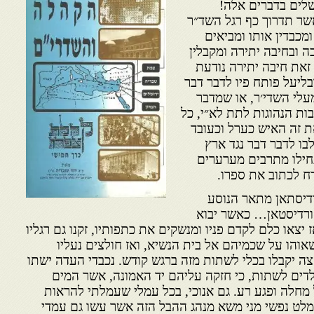
שלים בדברים אלה!
שר תדרוך כף רגל השד״ר
ומכבדין אותו ומביאים
 ובחיבה יתירה ומקבלין
 זאת חיבה יתירה נודעת
בליעל פותח פיו לדבר דבר
 מעלי השדי׳ר, או שמדבר
בות הנהוגות לתת לא״י, כל
 זה האיש כערל וכעובד
בו לדבר דבר נגד ארץ
חילו מתרבים מערערים
ח לכתוב את ספרו.
ורדיסתאן מתאר הנוסע
 קורדיסטאן… כאשר יבוא
יצאו כלם לקדם פניו ומנשקים את כתפותיו, זקנו גם רגליו
שאוהו על שכמיהם אל בית הנשיא, ואז חולצים נעליו
צה יקבלו בכלי לשתות מזה ברגש קודש. נכבדי העדה ישתו
ילדים לשתות, כי חזקה עליהם יד האמונה, אשר המים
מחלה ופגע רע. גם אנוכי, בכל עמלי שעמלתי להראות
 מלט נפשי מני משא מנהג ההבל הזה אשר עשו גם עמדי