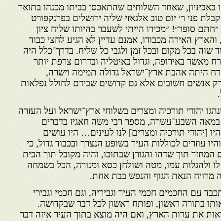
יאו באביניון, שאחד השלוחים שהתאכסן בביתו מכנהו בתואר
בלת פני ר׳ יום טוב אלגאזי שליה ירושלים בפרנקפורט
״חתם סופר״! ״מכירו הייתי לשעבר בהיותו שליח ציון
 והארץ האירה מכבודו, אמנם עדיין לא הגיע לחצי כבוד
ד שוה בכל מקום ובכל זמן ולגבי כל שליח. בדרך־כלל היה
ח מאשר באירופה, וגדול באיטליה ובדרום צרפת יותר
רח היתה אהבת ארץ־ישראל גדולה תמימה וישרה,
רק אנשים חשובים אלא גם קדושים שבידם לחולל נפלאות
הגו יהודי תורכיה ומצרים בשלוחי ארץ־ישראל ועל העזרה
 במאה השבע־עשרה, מספר רבי משה חאגיז בדברים
יו [יהודי תורכיה ומצרים] לנו לעינים… היו עושים
ו עוזרים לכוללות העיר בשופע הנצרך ובכבוד גדול, כי
המחזר תוך שדהו והגורן שבתוכו, והיה מקובל תוך הבית
 לו ולהגלות עמו, מטה ושולחן כסא ומנורה, הכל בשמחה
יה מרויח הנאת הגוף והנפש בבת אחת.
כבד עם החכמים חכמי העיר וגביריה, וגם חכמי וגבירי
 אותו בתורה ראשון, ופותח ראשון לכל דבר שבקדושה.
ות את ערות הארץ, ואם היה מוצא בתוך העיר איזה דבר