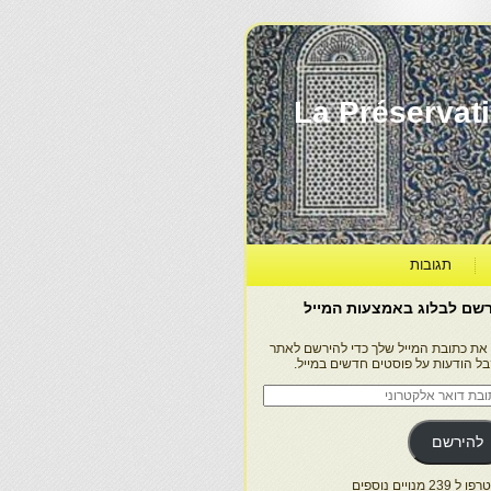
La Préservation, la Diff
תגובות
שם לבלוג באמצעות המייל
 את כתובת המייל שלך כדי להירשם לאתר
בל הודעות על פוסטים חדשים במייל.
בת
ר
טרוני
להירשם
 239 מנויים נוספים