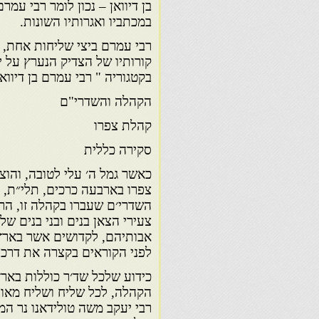
בן דיוואן – נכון לומר רבי עמר
במכתביו ואגרותיו השונות.
רבי עמרם ביצי שליחות אחת, ח
קורותיו של הצדיק הנערץ על יד
בקטגוריה " רבי עמרם בן דיווא
הקהלה והשדרי"ם
קהלת צפרו
סקירה כללית
כאשר גמל ה׳ עלי לטובה, והוצ
צפרו בארבעה כרכים, תלי״ת, כ
השדרי׳ם שעברו בקהלה זו, הר
צעירי הצאן בנים ובני בנים ש
אבותיהם, לקדושים אשר בארץ
לפני הקוראים בקצרה את דרכי 
כידוע שלכל שד׳ר כוללות באר
הקהלה, לכל שליח ושליח מאותה