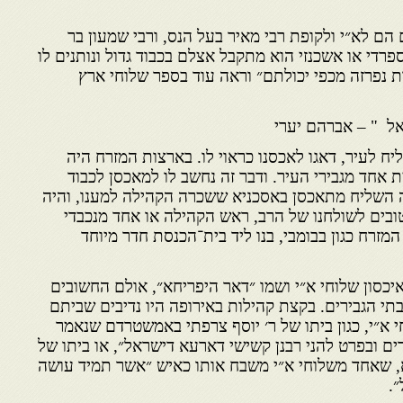
ם לא״י ולקופת רבי מאיר בעל הנס, ורבי שמעון בר
פרדי או אשכנזי הוא מתקבל אצלם בכבוד גדול ונותנים לו
ת נפרזה מכפי יכולתם״ וראה עוד בספר שלוחי ארץ
ל " – אברהם יערי
ח לעיר, דאגו לאכסנו כראוי לו. בארצות המזרח היה
 אחד מגבירי העיר. ודבר זה נחשב לו למאכסן לכבוד
יה השליח מתאכסן באסכניא ששכרה הקהילה למענו, והיה
טובים לשולחנו של הרב, ראש הקהילה או אחד מנכבדי
זרח כגון בבומבי, בנו ליד בית־הכנסת חדר מיוחד
יכסון שלוחי א״י ושמו ״דאר היפריחא״, אולם החשובים
י הגבירים. בקצת קהילות באירופה היו נדיבים שביתם
 א״י, כגון ביתו של ר׳ יוסף צרפתי באמשטרדם שנאמר
רים ובפרט להני רבנן קשישי דארעא דישראל״, או ביתו של
נא, שאחד משלוחי א״י משבח אותו כאיש ״אשר תמיד עושה
.