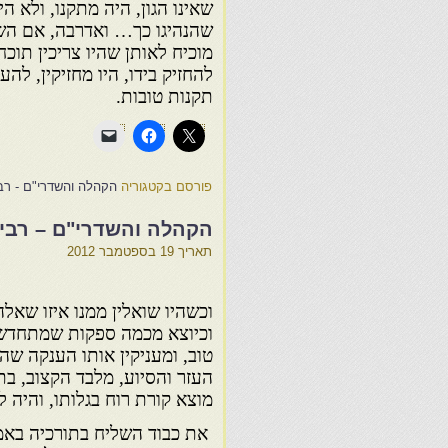
שאינו הגון, היה מתקנו, ולא הי
שהנהיגו כך… ואדרבה, אם השל
מוכיח לאותן שהיו צריכין תוכח
להחזיק בידו, היו מחזיקין, לה
תקנות טובות.
פורסם בקטגוריה
הקהלה והשדרי"ם - רבי
הקהלה והשדרי"ם – רבי 
תאריך
19 בספטמבר 2012
וכשהיו שואלין ממנו איזו שאלה
וכיוצא מכמה ספקות שמתחדשים 
טוב, ומעניקין אותו הענקה שהי
העזר והסיוע, מלבד הקצוב, ב
מוצא קורת רוח בגלותו, והיה 
את כבוד השליח בתורכיה ב