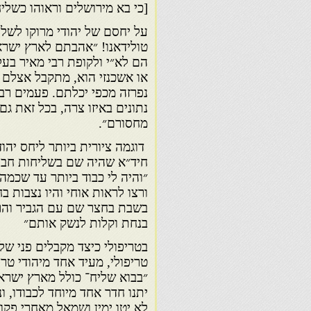
[כי בא מירושלים וראוהו כשליח
על יחסם של יהודי מרוקו לשלוח
טולידאנו! ״אהבתם לארץ ישר
הם לא״י ולקופת רבי מאיר בעל 
או אשכנזי הוא, מתקבל אצלם ב
נפרזה מכפי יכלתם. פעמים רבו
נתונים באיזו צרה, בכל זאת ג
מחסורם״.
דוגמה ציורית ביותר ליחס יהוד
״והיה לי כבוד ביותר עד שכמה
ורצו לראות אוחי והיו נצבות בח
בשבת בחצר שם עם הגביר והרג
בנחת וקלות לנשק אותם״
בטריפולי כיצד מקבלים פני של
טריפולי, מעיד אחד מיהודי טרי
״בבוא שליח־ כולל מארץ ישרא
יתנו חדר אחד מיוחד לכבודו, ו
לא יטו ימין ושמאל מאחרי פקוד