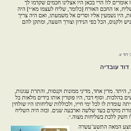
ו אומרים לו! הרי בכאן היו אצלינו חכמים שקדמו לך
יח, או החכם האורח [כלומר, שליח לעצמו מא״י] היה
ת, היו נשמעין אליו וסרים אל משמעתו, ואם היה צריך
עניש ולקנוס, הכל כפי הנידון וצורך השעה, ומתקן להם
 דוד ע.
דוד עובדיה
, היתד. מדין אחד, מדיני ממונות וקנסות, והתרת עגונות,
בהלכות. וסוף דבר, היו פוטרין אותו בידים מלאות בל
תה עומדת לו לכל ימי חייו, ולכוללות שליחותו היו שולחין
תורת מוקדם בעד שלשה וארבעה שנים. ובזה היה השליח
לו חשק ללכת בשליחות מצוה.״.
אמצע המאה התשע־עשרה