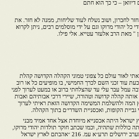
ם דיוואן – כי כך הוא חתם
זר לחברון, ושוב נשלח לעוד שליחות, ממנה לא חזר. את
י כל יהודי מרוקו וגם על ידי מוסלמים רבים, ניתן לקרוא
ן " מאת הרב אלעזר עטייא. אלי פילו.
אתי לאור עולם כל צפוני טמוני הקהלה הקדושה קהלת
עת עוד זכני השם לכרך החמישי, בו מופיעים כל או רוב
בה עמל עבר עלי עד שהצלחתי ברוב או במעט לערוך לפני
ל אותה קהלה קדושה וטהורה, שיירי דרכי אבותיהם ואבות
 המה ולהשלמת המשימה הקדושה הזאת ראיתי לערוך
גביית הקופות, ואכסניית השדרי׳ם בתוך הקהלה.
ץ ישראל היתה אכסנייא מיוחדת אצל אחד אמיד מבני
 כוללות שתהיה, וכמו שכתב חוקר תולדות יהודי מרוקו,
רבי יעקב משה טולידאנו נר המערב ירושלים תרע״א עמ. 216 ״אהבתם לארץ ישראל