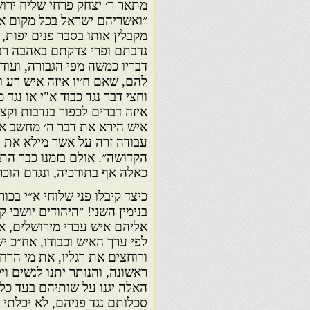
מתאר ר׳ יצחק פרחי שליח ירו­
״ואשריהם ישראל בכל מקום א
מקבלין אותו בסבר פנים יפות, 
נדבתם ופרי צדקתם באהבה רבה
דבריו כמשה מפי הגבורה, ועוד
להם, שאם ח׳יו איזה איש רע ו
וחצי דבר נגד כבוד א"י או נגד
איזה דברים לכפור בנדבות וקצ
איש הירא את דבר ה׳ מחשב את
עבודה זרה על אשר מילא את ל
הקדושה״. אולם בזמנו כבר הת
כאלה אף בתורכיה, ונגדם הוכר
כיצד קיבלו פני שלוחי א״י בכ
בנימין השני! ״היהודים יושבי
אליהם איש עברי מירושלים, אז 
לפי ערך האיש וכבודו, אח״כ י
ורוחצים את רגליו, את מי הרח
ראשונה, והנותר יתנו לנשים ו
האלה יגנו על שותיהם בעד כל 
סכלותם נגד פניהם, לא יכלתי