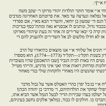
 א״י]״.
י א״י אומר חוקר תולדות יהודי מרוקו ר׳ יעקב משה
אל נפלאה ונערצה עד מאד. את פרוטתם האחרונה מנדבים
הנס ור׳ שמעון בן יוחאי, והשד״ר הבא מא״י, אם ספרדי
כבוד גדול, ונותנים לו אכסנייא נאה ומתת־כסף בנדיבות
ת קרה כי יבאו שד״רים זה אחר זה בעת שיהודי מארוקו
ם אז לא חדלו מלשום לב אל השד״רים ולהעניק להם די
י תוניס אל שלוחי א״י אנו מוצאים בתיאורו של הרב
חיד״א שהיה שם בשליחות חברון בשנות תקל״ג—תקל״ד (1773—1774), הוא מספר!
 נשים היו באות לבית הגביר [שבו התאכסן] שהיו מעוברות
לונות ומרחוק רואות אותי ואני איני מרגיש, והייתי מטייל
שתי שהנשים היו מאחרי ולוקחות שולי בגדי מאחור
יח א״י בג׳בל יפרן בהרי האטלס אשר על גבול מדבר
פולי שחקר את תולדותיהם, ר׳ מרדכי בן יהודה הכהן!
ל ישלמו בעדו שכירות הדיר לבעל הגמל אשר הביא אתו,
נתברכו בו. חולקים לו כבוד, כמלאך אלקים נחשב בעיניהם,
ותיו.