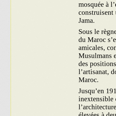
mosquée à l’
construisent
Jama.
Sous le règn
du Maroc s’e
amicales, com
Musulmans et
des position
l’artisanat,
Maroc.
Jusqu’en 191
inextensible 
l’architectur
élevées à deu