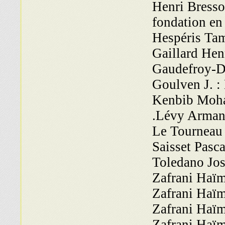
Henri Bressol
fondation en
Hespéris Ta
Gaillard Henr
Gaudefroy-D
Goulven J. :
Kenbib Moha
Lévy Armand 
Le Tourneau 
Saisset Pasc
Toledano Jos
Zafrani Haïm
Zafrani Haïm
Zafrani Haïm
Zafrani Haïm 