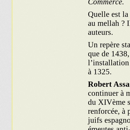
Commerce.
Quelle est la
au mellah ? I
auteurs.
Un repère sta
que de 1438,
l’installatio
à 1325.
Robert Assa
continuer à m
du XIVème si
renforcée, à 
juifs espagn
émeutes anti