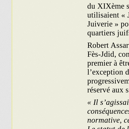
du XIXème si
utilisaient «
Juiverie » p
quartiers juif
Robert Assara
Fès-Jdid, con
premier à êtr
l’exception d
progressiveme
réservé aux s
« Il s’agissa
conséquences
normative, ce