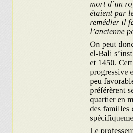
mort d’un roy
étaient par 
remédier il f
l’ancienne po
On peut donc
el-Bali s’ins
et 1450. Cett
progressive 
peu favorabl
préférèrent s
quartier en m
des familles
spécifiqueme
Le professeu