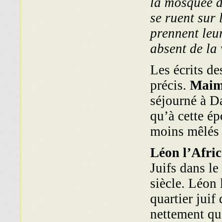
la mosquée d
se ruent sur l
prennent leur
absent de la 
Les écrits de
précis.
Maim
séjourné à D
qu’à cette ép
moins mêlés
Léon l’Afri
Juifs dans l
siècle. Léon 
quartier juif
nettement qu’