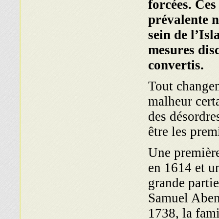
forcées. Ce
prévalente n
sein de l’Isl
mesures disc
convertis.
Tout changem
malheur certa
des désordres
être les prem
Une première
en 1614 et u
grande partie
Samuel Aben 
1738, la fam