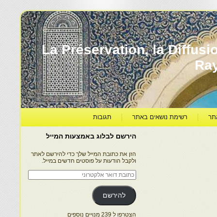
עברה ותרבותה – La Préservation, la Diffusion & le
Ra
תר
רשימת נושאים באתר
תגובות
הירשם לבלוג באמצעות המייל
הזן את כתובת המייל שלך כדי להירשם לאתר
ולקבל הודעות על פוסטים חדשים במייל.
כתובת
דואר
אלקטרוני
להירשם
הצטרפו ל 239 מנויים נוספים