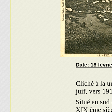
Date:
18 févri
Cliché à la u
juif, vers 1
Situé au sud 
XIX ème sièc