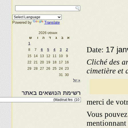
Powered by
Translate
אוגוסט 2026
א
ב
ג
ד
ה
ו
ש
1
Date:
17 jan
8
7
6
5
4
3
2
15
14
13
12
11
10
9
Cliché des a
22
21
20
19
18
17
16
29
28
27
26
25
24
23
cimetière et
31
30
« יול
רשימת הנושאים באתר
רשימת
merci de vot
הנושאים
באתר
Vous pouvez p
mentionnant 