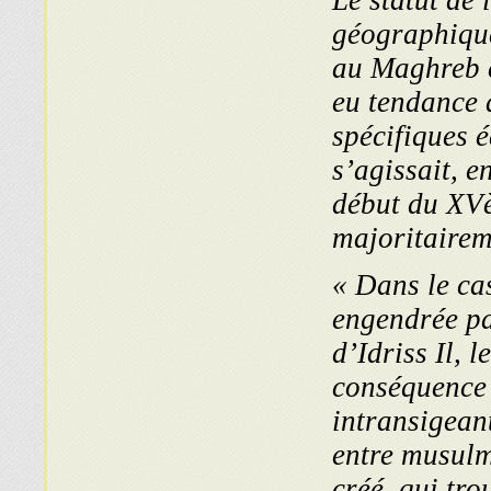
Le statut de
géographique
au Maghreb 
eu tendance 
spécifiques é
s’agissait, e
début du XVèm
majoritairem
« Dans le ca
engendrée pa
d’Idriss Il, 
conséquence 
intransigean
entre musulm
créé, qui tro