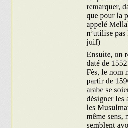
remarquer, d
que pour la p
appelé Mellah
n’utilise pas
juif)
Ensuite, on 
daté de 1552.
Fès, le nom 
partir de 159
arabe se soie
désigner les 
les Musulmans
même sens, m
semblent avo