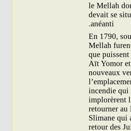
le Mellah don
devait se sit
anéanti.
En 1790, sou
Mellah furen
que puissent 
Aït Yomor et
nouveaux ven
l’emplacemen
incendie qui
implorèrent l
retourner au
Slimane qui 
retour des Ju