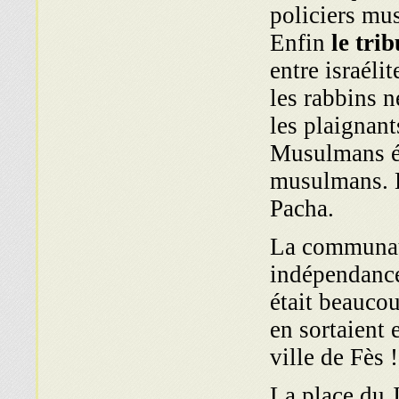
policiers mu
Enfin
le tri
entre israéli
les rabbins n
les plaignant
Musulmans ét
musulmans. E
Pacha.
La communaut
indépendance
était beaucou
en sortaient e
ville de Fès !
La place du J