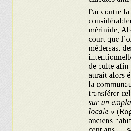
Par contre la
considérable
mérinide, Ab
court que l’
médersas, des
intentionnell
de culte afin
aurait alors é
la communaut
transférer ce
sur un empl
locale »
(Rog
anciens habit
cent ans … sa