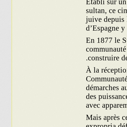
Établi sur un
sultan, ce ci
juive depuis
d’Espagne y é
En 1877 le S
communauté ju
construire d
À la réceptio
Communauté 
démarches aup
des puissanc
avec apparem
Mais après ce
expropria déf