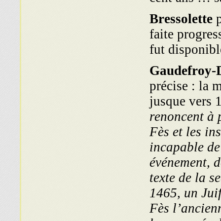
Bressolette
p
faite progre
fut disponibl
Gaudefroy-
précise : la 
jusque vers
renoncent à p
Fès et les in
incapable de
événement, do
texte de la 
1465, un Jui
Fès l’ancienn