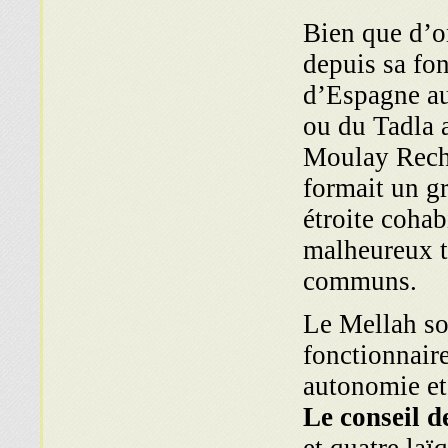
Bien que d’or
depuis sa fon
d’Espagne au
ou du Tadla 
Moulay Rech
formait un g
étroite coha
malheureux t
communs.
Le Mellah so
fonctionnair
autonomie et
Le conseil 