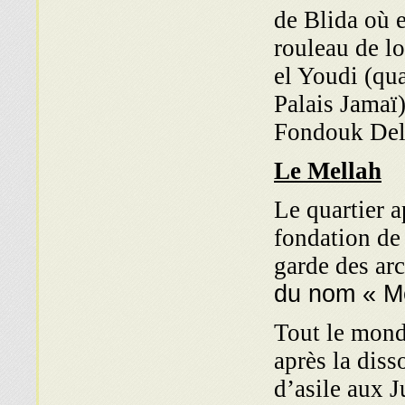
de Blida où e
rouleau de l
el Youdi (qua
Palais Jamaï
Fondouk Del
Le Mellah
Le quartier a
fondation de 
garde des arc
du nom « Me
Tout le mond
après la diss
d’asile aux J