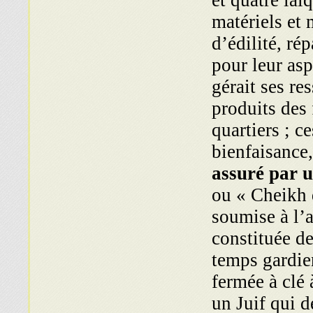
et quatre laï
matériels et
d’édilité, ré
pour leur as
gérait ses re
produits des
quartiers ; c
bienfaisance
assuré par u
ou « Cheikh d
soumise à l’
constituée d
temps gardie
fermée à clé 
un Juif qui d