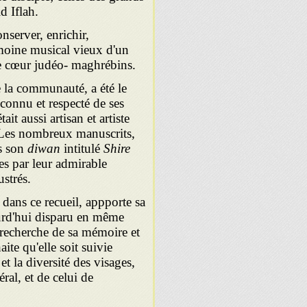
d Iflah.
nserver, enrichir,
rimoine musical vieux d'un
le cœur judéo- maghrébins.
 la communauté, a été le
econnu et respecté de ses
t aussi artisan et artiste
. Les nombreux manuscrits,
s son
diwan
intitulé
Shire
s par leur admirable
ustrés.
ans ce recueil, appporte sa
urd'hui disparu en même
a recherche de sa mémoire et
aite qu'elle soit suivie
et la diversité des visages,
al, et de celui de