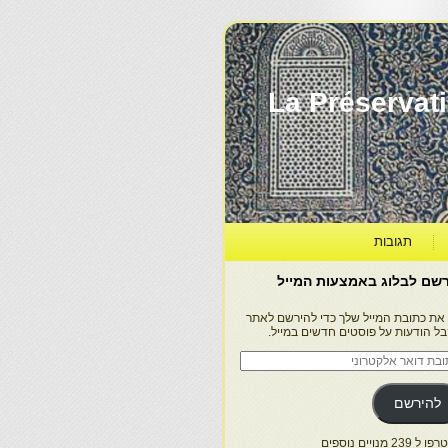
La Préservation, la Diff
תגובות
שם לבלוג באמצעות המייל
 את כתובת המייל שלך כדי להירשם לאתר
בל הודעות על פוסטים חדשים במייל.
בת
ר
טרוני
להירשם
 239 מנויים נוספים