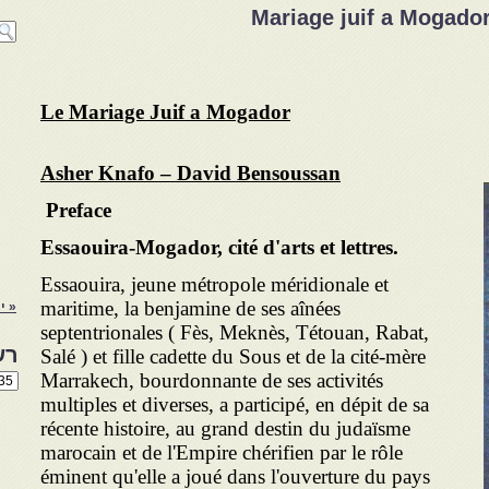
Mariage juif a Mogador
Le Mariage Juif a Mogador
Asher Knafo – David Bensoussan
Preface
Essaouira-Mogador, cité d'arts et lettres.
Essaouira, jeune métropole méridionale et
maritime, la benjamine de ses aînées
« י
septentrionales ( Fès, Meknès, Tétouan, Rabat,
רש
Salé ) et fille cadette du Sous et de la cité-mère
Marrakech, bourdonnante de ses activités
רשי
הנו
multiples et diverses, a participé, en dépit de sa
באת
récente histoire, au grand destin du judaïsme
marocain et de l'Empire chérifien par le rôle
éminent qu'elle a joué dans l'ouverture du pays