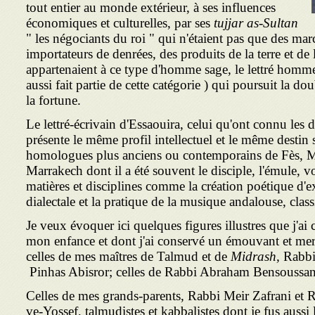
tout entier au monde extérieur, à ses influences
économiques et culturelles, par ses
tujjar as-Sultan
" les négociants du roi " qui n'étaient pas que des ma
importateurs de denrées, des produits de la terre et de l'
appartenaient à ce type d'homme sage, le lettré homme-d
aussi fait partie de cette catégorie ) qui poursuit la do
la fortune.
Le lettré-écrivain d'Essaouira, celui qu'ont connu les d
présente le même profil intellectuel et le même destin s
homologues plus anciens ou contemporains de Fès, 
Marrakech dont il a été souvent le disciple, l'émule, vo
matières et disciplines comme la création poétique d'
dialectale et la pratique de la musique andalouse, class
Je veux évoquer ici quelques figures illustres que j'
mon enfance et dont j'ai conservé un émouvant et mer
celles de mes maîtres de Talmud et de
Midrash,
Rabbi 
Pinhas Abisror; celles de Rabbi Abraham Bensoussa
Celles de mes grands-parents, Rabbi Meir Zafrani e
ve-Yossef, talmudistes et kabbalistes dont je fus aussi 