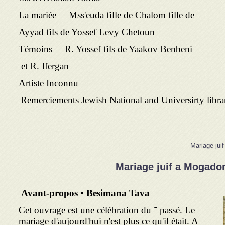
La mariée – Mss'euda fille de Chalom fille de
Ayyad fils de Yossef Levy Chetoun
Témoins – R. Yossef fils de Yaakov Benbeni
et R. Ifergan
Artiste Inconnu
Mariage jui
Mariage juif a Mogador
Avant-propos • Besimana Tava
Cet ouvrage est une célébration du ־ passé. Le
mariage d'aujourd'hui n'est plus ce qu'il était. A