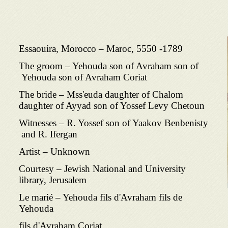
Essaouira, Morocco – Maroc, 5550 -1789
The groom – Yehouda son of Avraham son of
Yehouda son of Avraham Coriat
The bride – Mss'euda daughter of Chalom
daughter of Ayyad son of Yossef Levy Chetoun
Witnesses – R. Yossef son of Yaakov Benbenisty
and R. Ifergan
Artist – Unknown
Courtesy – Jewish National and University
library, Jerusalem
Le marié – Yehouda fils d'Avraham fils de
Yehouda
fils d'Avraham Coriat