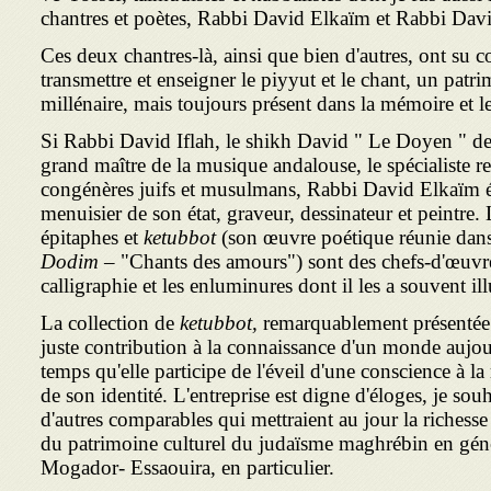
chantres et poètes, Rabbi David Elkaïm et Rabbi Davi
Ces deux chantres-là, ainsi que bien d'autres, ont su co
transmettre et enseigner le piyyut et le chant, un pat
millénaire, mais toujours présent dans la mémoire et 
Si Rabbi David Iflah, le shikh David " Le Doyen " de
grand maître de la musique andalouse, le spécialiste r
congénères juifs et musulmans, Rabbi David Elkaïm étai
menuisier de son état, graveur, dessinateur et peintre
épitaphes et
ketubbot
(son œuvre poétique réunie dan
Dodim –
"Chants des amours") sont des chefs-d'œuvre
calligraphie et les enluminures dont il les a souvent ill
La collection de
ketubbot,
remarquablement présentée d
juste contribution à la connaissance d'un monde aujo
temps qu'elle participe de l'éveil d'une conscience à l
de son identité. L'entreprise est digne d'éloges, je souh
d'autres comparables qui mettraient au jour la richesse 
du patrimoine culturel du judaïsme maghrébin en génér
Mogador- Essaouira, en particulier.