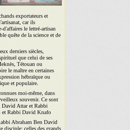
rchands exportateurs et
artisanat, car ils
'affaires le lettré-artisan
uble quête de la science et de
eux derniers siècles,
pirituel que celui de ses
Meknès, Tétouan ou
ire le maître en certaines
expression hébraïque ou
ique et populaire.
ai connues moi-même, dans
veilleux souvenir. Ce sont
David Attar et Rabbi
n et Rabbi David Knafo
t Rabbi Abraham Ben David
le disciple; celles des grands