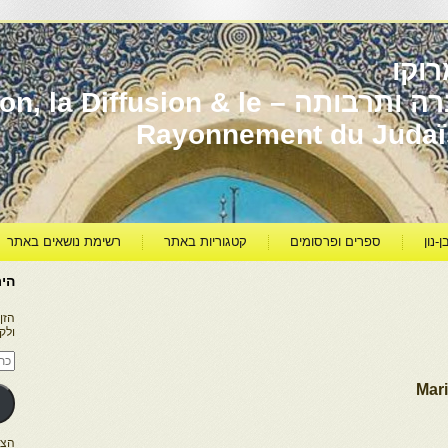
וקו
יהדות מרוקו עברה ותרבותה – usion & le
Rayonnement du Juda
ן-נון
ספרים ופרסומים
קטגוריות באתר
רשימת נושאים באתר
היר
הזן
ולק
כתו
דוא
אלק
Mari
הצטרפו ל