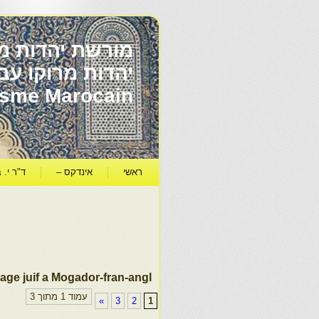
מורשת יהדות מר
ïsme Marocain
ראשי
אינדקס –
ד"ר י. ב
age juif a Mogador-fran-angl
עמוד 1 מתוך 3
»
3
2
1