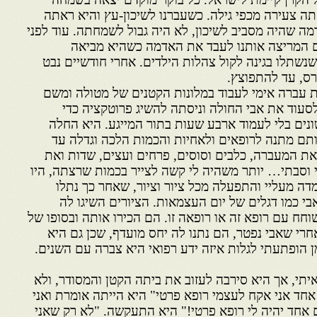
תה צעירה מכפי גילה. כשעברנו לשיכון-עץ והיא ראתה
 שהיה מסביב לשיכון, לא היה גבול לשמחתה. עוד לפני
ם המריצה אותנו לעבד את האדמה כשהיא מביאה
שנשתלו בגינה לקול צהלות הילדים. אחרי חודשיים נבט
רס, עד להתפוצץ.
 עברה אימי לעבוד במלונות הקטנים של מטולה ומשם
סעוד את אבי החולה וניסתה להשיג פרוטקציה כדי
נים בלי לעמוד ארבע שעות בתור המייגע. היא החלה
ותם מתנה לרופאים ולאחיות והכמות הלכה וגדלה עד
ת המעברה, כלבים וסוסים, פרחים ועצים, שדות ואת
י וסבתי… יותר משהיה לי קשה לצייר בכמות שרצתה, היו
מדה מעליי והתפעלה מכל ציור וציור, שאחר כך נתלו
י כמו דגלים של יום העצמאות. הציורים השיגו לה
וחח עם רופא זה או רופאה זו. הם הכירו אותה ובסופו של
אחרי שאבי נפטר, הם נתנו לה יחס מועדף, שכן גם היא
 הופתעתי לגלות איזה ידע רפואי היא צברה עם השנים.
יתי, אך היא סירבה לעזוב את ביתה הקטן והמסודר, ולא
 אחד אני אקח לעצמי רופא פרטי" היא הייתה אומרת ואני
 אחד יהיה לי רופא פרטי!" היא התעקשה. "לא רק שאני