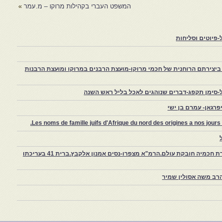
המשפט העברי בקהילות מרוקו – מ.עמר
»
פיוטים וסליחות
יצירתם הרוחנית של חכמי מרוקו-מועצת הרבנים במרוקו ומועצת הרבנות
-סימן תקפג-דברים שנוהגים לאכל בליל ראש השנה
רגאן- עמרם בן ישי
Les noms de famille juifs d'Afrique du nord des origines a nos jou
צפרו – קהילה יהודית קטנה במרוקו, ויצירת חכמיה חובקת עולם.הרמ"א מצפרו-נסים אמנון אלקבץ.ברית 41 בעריכתו
רב משה אסולין שמיר