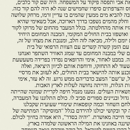
ת אבי ותפסה פיקוד על המשפחה. היה שם קור כלבים,
ס והצרפתים סיפרו שחמישים שנה לא היה להם קור כזה.
בה להביא מים ממעין שהמים בו עדיין זרמו, מרחק שלושה
ם וחלק מהמים נשפכו בדרך הארוכה, אבל כשאימי שהיא
יז אותה מהחלטתה. בגלל המעבר מהחום של מרוקו לקור
 ואושפזו בבית החולים המקומי, המבנה המחומם היחיד
יומם ולילה, מביאה לזה חלב, ומנגבת את מצחו של זה,
עם הזמן קשרה קשרים עם הצוות הרפואי של בית
 שלי במבנה המחומם עד שמזג האוויר השתפר ואנחנו
צה. במבט לאחור, אימי והרופאים נפרדו בפרידה משעשעת
שעוד לא התחזקו, ודוחפת אותם לכיוון היציאה, ואלה
כנע אותה להישאר בבית החולים, לא לעזוב את מרסיי
ל, ש"שם" המצב כדבריהם ממש גרוע. זה לא עזר, אימי
ת הגלות, והייתה נחושה לעלות לארץ האבות.
רצה בשנת 1956 עם משאיות העולים. נסענו מנמל חיפה לקריית שמונה שהייתה
ול ובניינים ספורים סביב לו. כולם התלוננו על המעברה,
לחם השחור וכמה קופסאות שימורי שעועית שקבלנו
 קר ובקושי יכולנו להירדם בגלל "המוסיקה" המתישה של
י חייכה מאושרת. "יהיה בסדר", היא אמרה בחיוך לכולם.
שיננה באוזנינו את המילה הראשונה שלמדה בארץ.
הקרן קיימת לישראל. כל בוקר מוקדם יצאה בשמחה