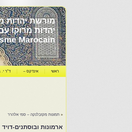
מורשת יהדות מר
ïsme Marocain
ראשי
אינדקס –
ד"ר י. ב
«
תמונות מקזבלנקה – סמי אלהרר
ארמונות ובוסתנים-דויד א