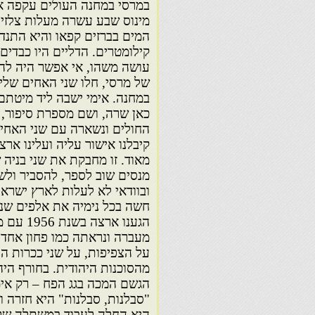
במרסי במחנה העולים עקפה א
מינוס שבע עשרה מעלות צלזיו
המים בברזים קפאו והיא התנד
קילומטרים. הדליים היו כבדי
עושה משהו, אי אפשר היה להז
של מרסי, חלו שני האחים שלי
במחנה. אימי ישבה ליד מיטתם 
כאן שרה, ושם מספרת סיפור, 
החולים ונשארה עם שני האחים
קיבלנו אישור עליה ועלינו אר
מאוד. זו מחבקת את שני בניה 
מנסים שוב לספר, להסביר ולש
ובוודאי לא לעלות לארץ ישרא
חשה בכל נימיה את אלפים שנו
הגענו א
מעברה ונראתה כמו פחון אחד גד
על הצפיפות, על שני ככרות ה
מהסוכנות היהודית. בחורף היה
הגשם המכה בגג הפח – רק אימ
"סבלנות, סבלנות" היא חזרה ו
היא החלה לעבוד במשתלה של 