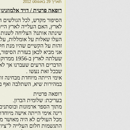
תאריך
29 באוגוסט 2012
רופאה פרטית / דויד אלמוזנינו
הסיפור מקדש, לכל הגולשים הד
לארץ, האם העלייה לארץ היית
שינתה אותנו? הצליחה לשנות 
העלו שאלות על אומללות, על
זהות על הקשיים שהיו מנת ח
אני מביא לכאן בעזרת הסיפור,
שעלתה לארץ 
הדברים הרעים שעברנו אך לא
שבכל זאת נעשו .
אימי הייתה מיוחדת מבחינה ז
במהירות שיא, השתלבה ואף ב
רופאה פרטית
בעריכת: שלומית הברון.
מתוך הספר ארמונות ובוסתנים
רינה אימי הייתה אישה מיוחד
מכל העולים לא היה מאושר ממ
התגשמות חלום העלייה ל"ציו