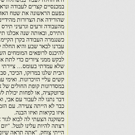
במכנסיים קצרים לעבודה ונרא
בפעם הראשונה את שטח האדמה
שהורידה את הצרורות מהידיי
מהעבודה זרעים וגרעיני תירס 
התירס, ובאותה שנה אכלנו תי
כשנגמרה העבודה בקרן הקיימת
עברנו לבאר שבע והיא החלה ל
להיכנס לרופאים המומחים השו
לבקש ממני ציורים כדי לתת א
שלא עמדתי בעומס… ציירתי א
הבית שלנו במרוקו, הכיכר, סב
קשים עליי הזיכרונות. ואימי ע
במסדרונות קופת החולים של אב
פרוטקציה, או לפחות יכולת לש
דבר נתנו לה לעבור עם אבי, ו
כבר לא הייתה צעירה. עם הזמן
איזו בקיאות ואיזו הבנה.
כשזקנה הצעתי לה לבוא לגור א
רצתה להיות עלינו לנטל. "יום
הייתי צוחק. "אתה תראה שיום