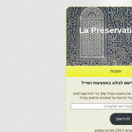
La Préservation, la Diff
תגובות
שם לבלוג באמצעות המייל
 את כתובת המייל שלך כדי להירשם לאתר
בל הודעות על פוסטים חדשים במייל.
בת
ר
טרוני
להירשם
 239 מנויים נוספים