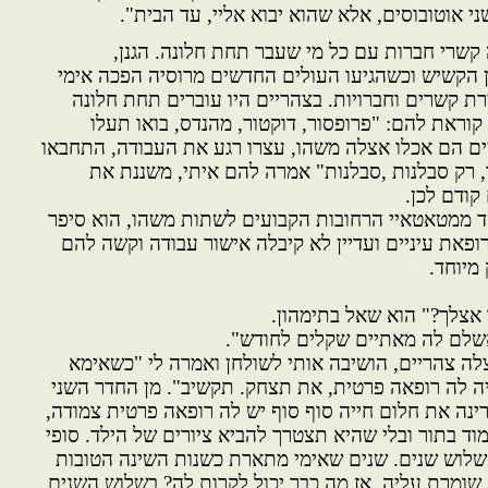
י אוטובוסים, אלא שהוא יבוא אליי, עד הבית".
שרי חברות עם כל מי שעבר תחת חלונה. הגנן,
 הקשיש וכשהגיעו העולים החדשים מרוסיה הפכה אימי
ת קשרים וחברויות. בצהריים היו עוברים תחת חלונה
וראת להם: "פרופסור, דוקטור, מהנדס, בואו תעלו
ים הם אכלו אצלה משהו, עצרו רגע את העבודה, התחבאו
, רק סבלנות ,סבלנות" אמרה להם איתי, משננת את
ודם לכן.
ד ממטאטאיי הרחובות הקבועים לשתות משהו, הוא סיפר
פאת עיניים ועדיין לא קיבלה אישור עבודה וקשה להם
 מיוחד.
צלך?" הוא שאל בתימהון.
 אשלם לה מאתיים שקלים לחודש".
לה צהריים, הושיבה אותי לשולחן ואמרה לי "כשאימא
ה לה רופאה פרטית, את תצחק. תקשיב". מן החדר השני
ינה את חלום חייה סוף סוף יש לה רופאה פרטית צמודה,
 בתור ובלי שהיא תצטרך להביא ציורים של הילד. סופי
שלוש שנים. שנים שאימי מתארת כשנות השינה הטובות
 שומרת עליה, אז מה כבר יכול לקרות לה? בשלוש השנים