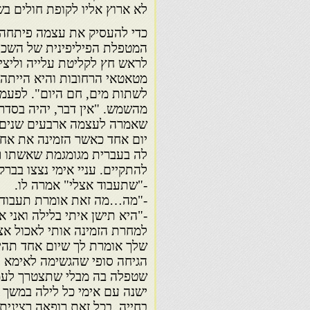
לא ארוץ אליו לקופת חולים בשנ
כדי להעסיק את עצמה פיתחה ק
המטפלת הפיליפינית של השכן
לראש חץ לקליטת עלייה וליציר
מטאטאי הרחובות והיא הייתה ק
לשתות מים, חם היום". לפעמ
מהשמש. "אין דבר, יהיה בסדר
שאמרה לעצמה ארבעים שנים ק
יום אחד כאשר הזמינה את אח
לה בעברית מגומגמת שאשתו רו
להתקיים. עניי אימי נצצו בברק
-"שתעבוד אצלי" אמרה לו.
-"מה…מה זאת אומרת תעבוד א
-"היא תישן איתי בלילה ואני
למחרת הזמינה אותי לאכול אצ
שלך אומרת לך שיום אחד תהי
הגיחה סופי שהגשימה לאימא ר
שטפלה בה מבלי שתצטרך לעמוד
ישנה עם אימי כל לילה במשך 
בחייה, בכל זאת רופאה רצינית