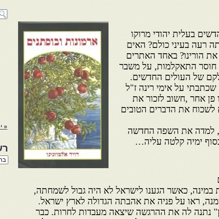
שים בעלית יהודי מרוקו
ה רעה בעיני כולם? האים
את הורינו? באחד האתרים
 חוסר התאקלמות, על משבר
לקם של העולים החדשים.
 שכתבתי על אימי רינה ז"ל
ב-1956 ממרוקו פן אחר ,חשוב לזכור את
 לשכוח את הדברים הטובים
« י
ו, למדה את השפה החדשה
סוף ימיה קלטה עליה…
רש
רשי
הנו
באת
ת במינה, כאשר הגענו לישראל לא היה גבול לשמחתה,
נה, ראו על פניה את אהבתה הגדולה לארץ ישראל.
ן" נתנה לה את ההרגשה שיצאה מעבדות לחרות. כבר