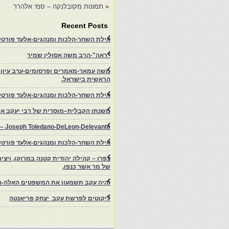
«
תמונות מקזבלנקה – סמי אלהרר
Recent Posts
אילת השחר-הלכות ומנהגים-אלעד פורטל-
"ראה"-הרב משה אסולין שמיר
משה עמאר-מאמרים ופרסומים-ערב עיון ב
הראשית בישראל.
אילת השחר-הלכות ומנהגים-אלעד פורטל
משנתו הקבלית–מוסרית של רבי יעקב איפ
rs – Joseph Toledano-DeLeon-Delevante.
אילת השחר-הלכות ומנהגים-אלעד פורטל
של מר אשר כנפו.
והיה עקב תשמעון את המשפטים האלה-ה
ליקוטים לפרשת עקב יצחק פריאנטה