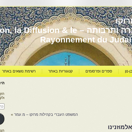
וקו
יהדות מרוקו עברה ותרבותה – usion & le
Rayonnement du Juda
ן-נון
ספרים ופרסומים
קטגוריות באתר
רשימת נושאים באתר
היר
הזן
ולק
כתו
דוא
אלק
המשפט העברי בקהילות מרוקו – מ.עמר
»
למוזנינו
הצטרפו ל