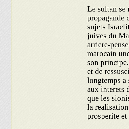
Le sultan se 
propagande q
sujets Israel
juives du Mar
arriere-pens
marocain une 
son principe.
et de ressusc
longtemps a s
aux interets 
que les sion
la realisation
prosperite et