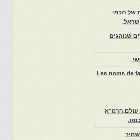
 של חכמי
שראל.
ם שנוהגים
שי
Les noms de fam
 עולם.הרמ"א
שמיר