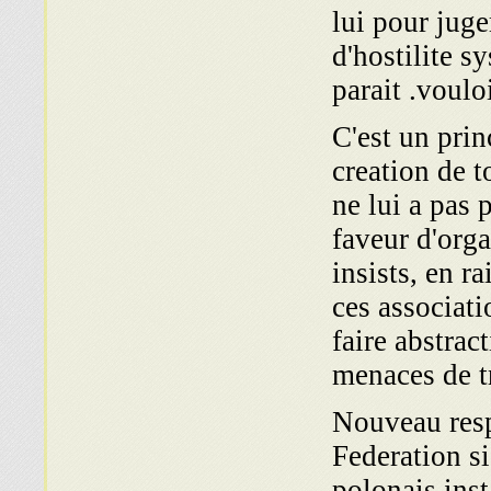
lui pour juge
d'hostilite s
parait .voulo
C'est un prin
creation de t
ne lui a pas 
faveur d'orga
insists, en r
ces associati
faire abstrac
menaces de tr
Nouveau resp
Federation si
polonais ins