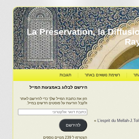
עברה ותרבותה – La Préservation, la Diffusion & le
Ra
תר
רשימת נושאים באתר
תגובות
הירשם לבלוג באמצעות המייל
הזן את כתובת המייל שלך כדי להירשם לאתר
ולקבל הודעות על פוסטים חדשים במייל.
כתובת
דואר
אלקטרוני
»
L'esprit du Mellah-J.To
להירשם
הצטרפו ל 239 מנויים נוספים