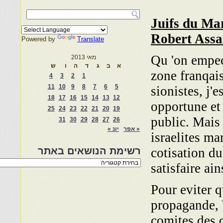
Juifs du Ma
Robert Assa
Powered by
Translate
Qu 'on empec
מאי 2013
א
ב
ג
ד
ה
ו
ש
zone franqai
4
3
2
1
11
10
9
8
7
6
5
sionistes, j'
18
17
16
15
14
13
12
opportune et 
25
24
23
22
21
20
19
public. Mais 
31
30
29
28
27
26
« אפר
יונ »
israelites ma
cotisation d
רשימת הנושאים באתר
רשימת
satisfaire ai
הנושאים
באתר
Pour eviter q
propagande, 
comites des c