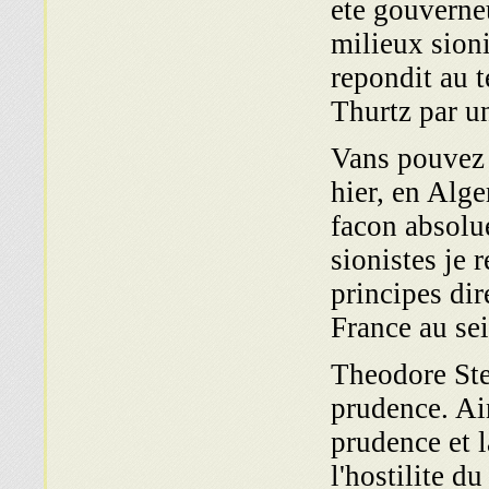
ete gouverneu
milieux sioni
repondit au 
Thurtz par u
Vans pouvez 
hier, en Alge
facon absolue
sionistes je 
principes dir
France au sei
Theodore Stee
prudence. Ain
prudence et 
l'hostilite d