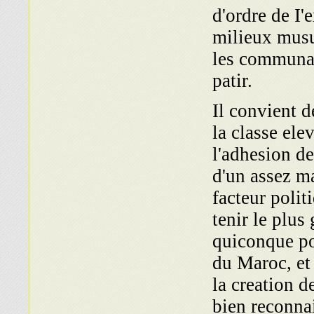
d'ordre de I'
milieux mus
les communau
patir.
Il convient d
la classe el
l'adhesion de
d'un assez ma
facteur polit
tenir le plus
quiconque pou
du Maroc, et 
la creation 
bien reconna