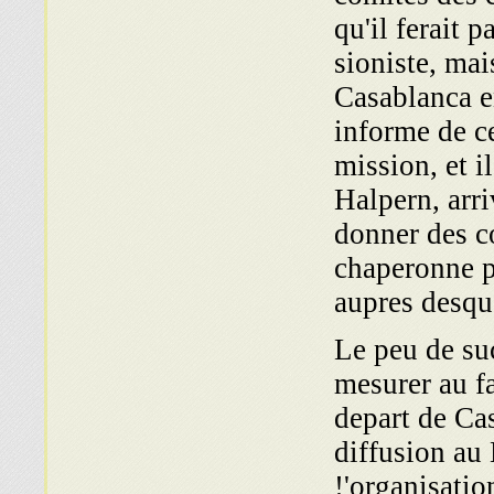
qu'il ferait 
sioniste, mai
Casablanca e
informe de ce
mission, et i
Halpern, arri
donner des co
chaperonne p
aupres desqu
Le peu de su
mesurer au fa
depart de Cas
diffusion au
!'organisatio