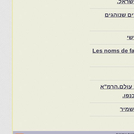
שראל.
ם שנוהגים
שי
Les noms de fam
 עולם.הרמ"א
שמיר