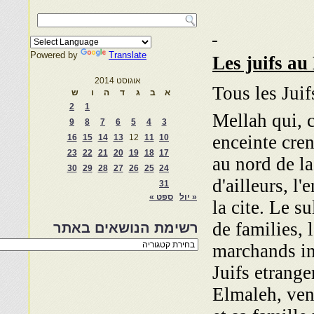
Powered by
Translate
Les juifs au
אוגוסט 2014
Tous les Juif
א
ב
ג
ד
ה
ו
ש
2
1
Mellah qui, 
9
8
7
6
5
4
3
enceinte cren
16
15
14
13
12
11
10
23
22
21
20
19
18
17
au nord de l
30
29
28
27
26
25
24
d'ailleurs, l
31
« יול
ספט »
la cite. Le s
de families, 
רשימת הנושאים באתר
רשימת
marchands in
הנושאים
באתר
Juifs etrang
Elmaleh, ven