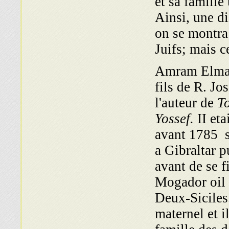
et sa famille
Ainsi, une di
on se montra
Juifs; mais c
Amram Elmale
fils de R. Jo
l'auteur de
To
Yossef.
II eta
avant 1785 s'
a Gibraltar 
avant de se f
Mogador oil 
Deux-Siciles
maternel et i