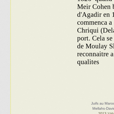
Meir Cohen b
d'Agadir en 
commenca a s
Chriqui (Dela
port. Cela se
de Moulay Sli
reconnaitre a
qualites
Juifs au Maroc
Mellahs-Davi