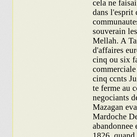
cela ne faisa
dans l'esprit
communautes 
souverain les
Mellah. A Ta
d'affaires eu
cinq ou six f
commerciale d
cinq ccnts Jui
te ferme au commerce
negociants de
Mazagan evac
Mardoche Del
abandonnee e
1826 quand la