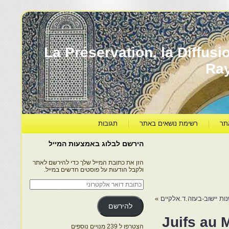
עברה ותרבותה – La Préservation, la Diffusion & le
Ra
תר
רשימת נושאים באתר
תגובות
הירשם לבלוג באמצעות המייל
הזן את כתובת המייל שלך כדי להירשם לאתר
ולקבל הודעות על פוסטים חדשים במייל.
כתובת
דואר
אלקטרוני
ות יישוב-בעזה.ד.אלקיים
»
להירשם
Juifs au 
הצטרפו ל 239 מנויים נוספים