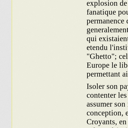
explosion de
fanatique pou
permanence de
generalement
qui existaie
etendu l'inst
"Ghetto"; cel
Europe le li
permettant ai
Isoler son pa
contenter les
assumer son r
conception, e
Croyants, en