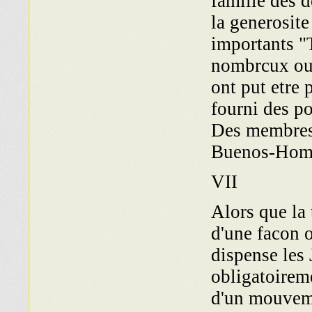
famille des d
la generosite
importants "
nombrcux ouv
ont put etre 
fourni des po
Des membres 
Buenos-Hom
VII
Alors que la
d'une facon o
dispense les 
obligatoireme
d'un mouvemc