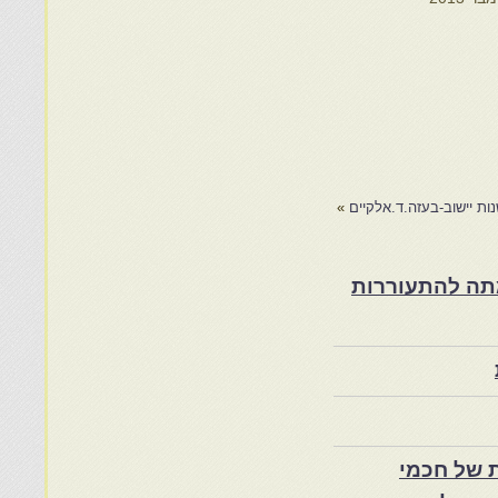
ות יישוב-בעזה.ד.אלקיים
»
ת במרוקו בסוף המאה ה־19 ותרומתה להתעוררות
 של חכמי