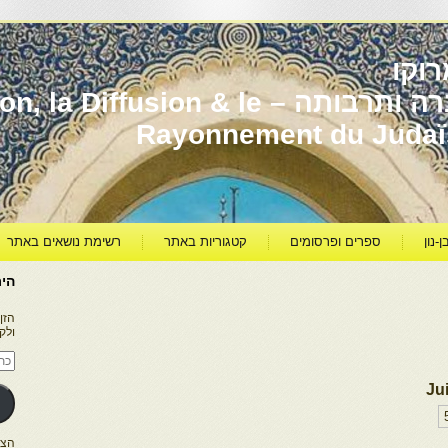
וקו
יהדות מרוקו עברה ותרבותה – usion & le
Rayonnement du Juda
ן-נון
ספרים ופרסומים
קטגוריות באתר
רשימת נושאים באתר
היר
הזן
ולק
כתו
דוא
אלק
Ju
הצטרפו ל