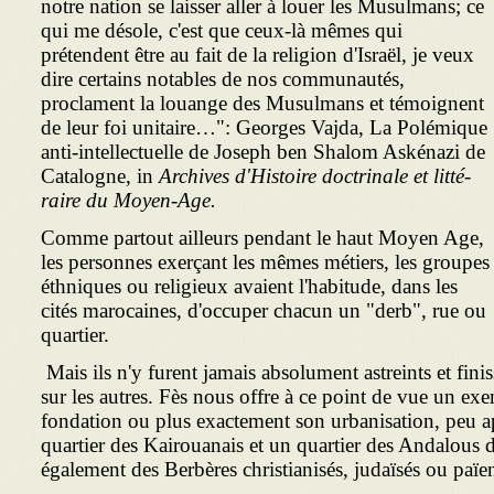
notre nation se laisser aller à louer les Musulmans; ce
qui me désole, c'est que ceux-là mêmes qui
prétendent être au fait de la religion d'Israël, je veux
dire certains notables de nos communautés,
proclament la louange des Musulmans et témoignent
de leur foi uni­taire…": Georges Vajda, La Polémique
anti-intellectuelle de Joseph ben Shalom Askénazi de
Catalogne, in
Archives d'Histoire doctrinale et litté­
raire du Moyen-Age.
Comme partout ailleurs pendant le haut Moyen Age,
les personnes exerçant les mêmes métiers, les groupes
éthniques ou religieux avaient l'habitude, dans les
cités marocaines, d'occuper chacun un "derb", rue ou
quartier.
Mais ils n'y furent jamais absolument astreints et fini
sur les autres. Fès nous offre à ce point de vue un ex
fondation ou plus exactement son urbanisation, peu ap
quartier des Kairouanais et un quartier des Andalous d
également des Berbères christianisés, judaïsés ou païe