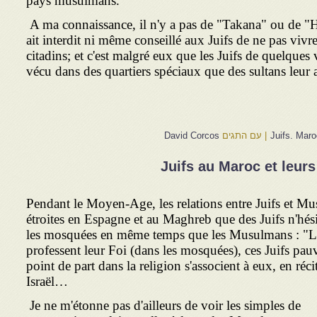
pays musulmans.
A ma connaissance, il n'y a pas de "Takana" ou de "
ait interdit ni même conseillé aux Juifs de ne pas vivr
citadins; et c'est malgré eux que les Juifs de quelques
vécu dans des quartiers spéciaux que des sultans leur 
Juifs. Mar
|
עם התגים
David Corcos
Juifs au Maroc et leur
Pendant le Moyen-Age, les relations entre Juifs et Mu
étroites en Espagne et au Maghreb que des Juifs n'hésit
les mosquées en même temps que les Musulmans : "
professent leur Foi (dans les mosquées), ces Juifs pauvr
point de part dans la religion s'associent à eux, en réci
Israël…
Je ne m'étonne pas d'ailleurs de voir les simples de