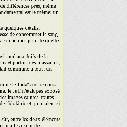
 de différences près, même
 fondamental est le même: un
ns quelques détails,
resse de consommer le sang
s chrétiennes pour lesquelles
casionné aux Juifs de la
ns et parfois des massacres,
 était commune à tous, un
 comme le Judaïsme ne com­
e, le Juif n'était pas exposé
des images saintes, toutes
 l'idolâtrie et qui étaient si
n sûr, entre les deux éléments
es par les exemples,