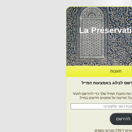
La Préservation, la Diff
תגובות
שם לבלוג באמצעות המייל
 את כתובת המייל שלך כדי להירשם לאתר
בל הודעות על פוסטים חדשים במייל.
בת
ר
טרוני
להירשם
 239 מנויים נוספים