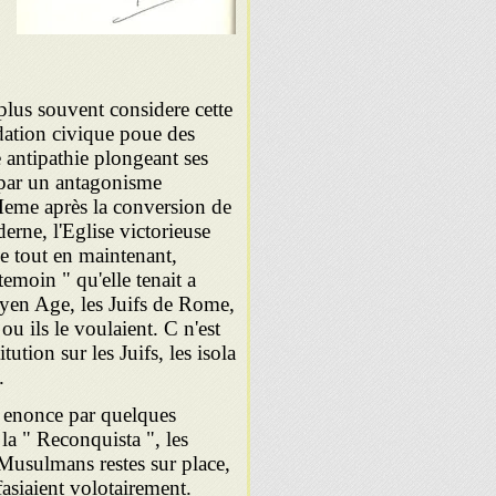
 plus souvent considere cette
ation civique poue des
 antipathie plongeant ses
 par un antagonisme
 Meme après la conversion de
rne, l'Eglise victorieuse
me tout en maintenant,
temoin " qu'elle tenait a
oyen Age, les Juifs de Rome,
 ou ils le voulaient. C n'est
ution sur les Juifs, les isola
.
te enonce par quelques
a " Reconquista ", les
 Musulmans restes sur place,
 fasiaient volotairement.