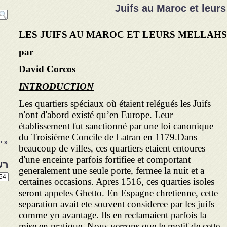
Juifs au Maroc et leur
LES JUIFS AU MAROC ET LEURS MELLAHS
par
David Corcos
INTRODUCTION
Les quartiers spéciaux où étaient relégués les Juifs
n'ont d'abord existé qu’en Europe. Leur
établissement fut sanctionné par une loi canonique
du Troisième Concile de Latran en 1179.Dans
« י
beaucoup de villes, ces quartiers etaient entoures
d'une enceinte parfois fortifiee et comportant
רש
generalement une seule porte, fermee la nuit et a
רשי
certaines occasions. Apres 1516, ces quarties isoles
הנו
באת
seront appeles Ghetto. En Espagne chretienne, cette
separation avait ete souvent consideree par les juifs
comme yn avantage. Ils en reclamaient parfois la
mise en pratique. Nous verrons que le motif de cette