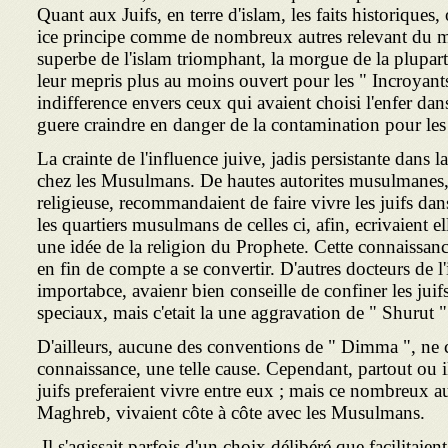
Quant aux Juifs, en terre d'islam, les faits historique
ice principe comme de nombreux autres relevant du me
superbe de l'islam triomphant, la morgue de la plupa
leur mepris plus au moins ouvert pour les " Incroyants
indifference envers ceux qui avaient choisi l'enfer dans 
guere craindre en danger de la contamination pour les 
La crainte de l'influence juive, jadis persistante dans la
chez les Musulmans. De hautes autorites musulmanes
religieuse, recommandaient de faire vivre les juifs dans
les quartiers musulmans de celles ci, afin, ecrivaient ell
une idée de la religion du Prophete. Cette connaissance
en fin de compte a se convertir. D'autres docteurs de 
importabce, avaienr bien conseille de confiner les juif
speciaux, mais c'etait la une aggravation de " Shurut "
D'ailleurs, aucune des conventions de " Dimma ", ne 
connaissance, une telle cause. Cependant, partout ou i
juifs preferaient vivre entre eux ; mais ce nombreux au
Maghreb, vivaient côte à côte avec les Musul­mans.
Il s'agissait parfois d'un choix délibéré que facilitaient 