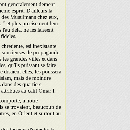
s, ont generalement dement
me esprit. D'ailleurs la
rt des Musulmans chez eux,
 " et plus precisement leur
l'au dela, ne les laissent
fideles.
 chretiente, esi inexistante
, soucieuses de propagande
 les grandes villes et dans
es, qu'ils puissant se faire
 disaient elles, les poussera
l'islam, mais de moindre
s dans des quartiers
 attribues au calif Omar I.
comporte, a notre
ls se trovaient, beaucoup de
tres, en Orient et surtout au
des fac­teurs d'entente: la