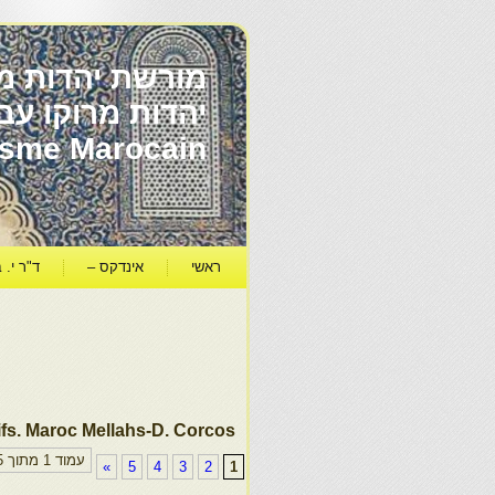
מורשת יהדות מר
ïsme Marocain
ראשי
אינדקס –
ד"ר י. ב
ifs. Maroc Mellahs-D. Corcos
עמוד 1 מתוך 5
»
5
4
3
2
1