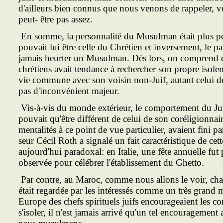
d'ailleurs bien connus que nous venons de rappeler, v
peut- être pas assez.
En somme, la personnalité du Musulman était plus pe
pouvait lui être celle du Chrétien et inverse­ment, le p
jamais heurter un Musulman. Dès lors, on comprend qu
chrétiens avait ten­dance à rechercher son propre isol
vie commune avec son voisin non-Juif, autant celui de
pas d'inconvénient majeur.
Vis-à-vis du monde extérieur, le comportement du Juif
pouvait qu'être différent de celui de son coréligionnair
mentalités à ce point de vue particulier, avaient fini pa
seur Cécil Roth a signalé un fait caractéristique de cett
aujourd'hui paradoxal: en Italie, une fête annuelle fu
observée pour célébrer l'établissement du Ghetto.
Par contre, au Maroc, comme nous allons le voir, cha
était regardée par les intéressés comme un très grand ma
Europe des chefs spirituels juifs encourageaient les 
s'isoler, il n'est jamais arrivé qu'un tel encouragement