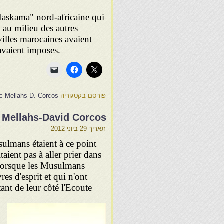
Haskama" nord-africaine qui
e au milieu des autres
 villes marocaines avaient
avaient imposes.
פורסם בקטגוריה
oc Mellahs-D. Corcos
s Mellahs-David Corcos
תאריך
29 ביוני 2012
sulmans étaient à ce point
aient pas à aller prier dans
Lorsque les Musulmans
es d'esprit et qui n'ont
tant de leur côté l'Ecoute