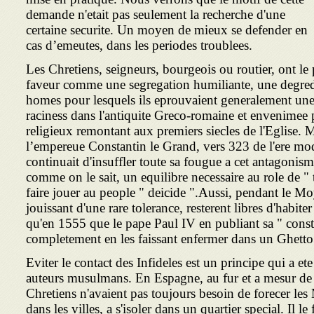
demande n'etait pas seulement la recherche d'une
certaine securite. Un moyen de mieux se defender en
cas d’emeutes, dans les periodes troublees.
Les Chretiens, seigneurs, bourgeois ou routier, ont le
faveur comme une segregation humiliante, une degred
homes pour lesquels ils eprouvaient generalement une
raciness dans l'antiquite Greco-romaine et envenimee
religieux remontant aux premiers siecles de l'Eglise.
l’empereue Constantin le Grand, vers 323 de l'ere mode
continuait d'insuffler toute sa fougue a cet antagonis
comme on le sait, un equilibre necessaire au role de " 
faire jouer au people " deicide ".Aussi, pendant le M
jouissant d'une rare tolerance, resterent libres d'habiter
qu'en 1555 que le pape Paul IV en publiant sa " constit
completement en les faissant enfermer dans un Ghetto
Eviter le contact des Infideles est un principe qui a e
auteurs musulmans. En Espagne, au fur et a mesur de l
Chretiens n'avaient pas toujours besoin de forecer les
dans les villes, a s'isoler dans un quartier special. Il le