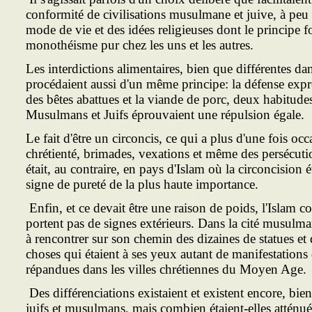
conformité de civilisations musulmane et juive, à peu
mode de vie et des idées religieuses dont le principe
monothéisme pur chez les uns et les autres.
Les interdictions alimentaires, bien que différentes da
procédaient aussi d'un même principe: la défense exp
des bêtes abattues et la viande de porc, deux habitude
Musulmans et Juifs éprouvaient une répulsion égale.
Le fait d'être un circoncis, ce qui a plus d'une fois oc
chrétienté, brimades, vexations et même des persécutio
était, au contraire, en pays d'Islam où la circoncision
signe de pureté de la plus haute importance.
Enfin, et ce devait être une raison de poids, l'Islam
portent pas de signes extérieurs. Dans la cité musulman
à rencontrer sur son chemin des dizaines de statues et 
choses qui étaient à ses yeux autant de manifestations de
répandues dans les villes chrétiennes du Moyen Age.
Des différenciations existaient et existent encore, bie
juifs et musulmans, mais combien étaient-elles atténué