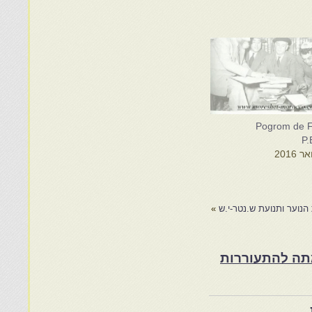
Pogrom de Fe
P.
 הנוער ותנועת ש.נטר-י.ש
»
ת במרוקו בסוף המאה ה־19 ותרומתה להתעוררות