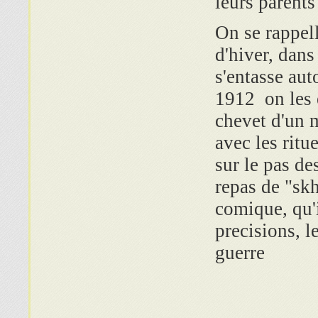
leurs parents
On se rappel
d'hiver, dans
s'entasse au
1912 on les 
chevet d'un 
avec les ritu
sur le pas de
repas de "sk
comique, qu'i
precisions, l
guerre