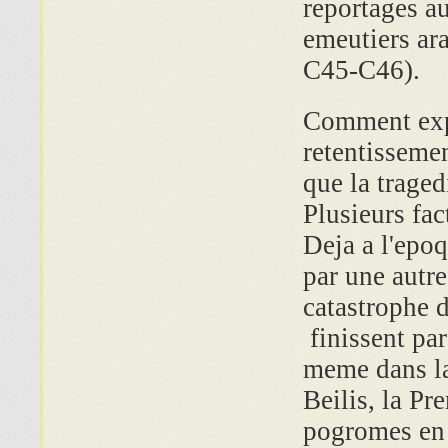
reportages a
emeutiers ar
C45-C46).
Comment expl
retentissemen
que la traged
Plusieurs fac
Deja a l'epoq
par une autre
catastrophe d
finissent par
meme dans la
Beilis, la Pr
pogromes en