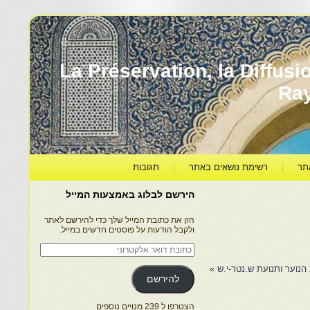
עברה ותרבותה – La Préservation, la Diffusion & le
Ra
תר
רשימת נושאים באתר
תגובות
הירשם לבלוג באמצעות המייל
הזן את כתובת המייל שלך כדי להירשם לאתר
ולקבל הודעות על פוסטים חדשים במייל.
כתובת
דואר
אלקטרוני
 הנוער ותנועת ש.נטר-י.ש
»
להירשם
הצטרפו ל 239 מנויים נוספים