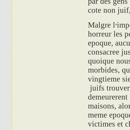
par des gens 
cote non juif
,
Malgre l
impo
horreur les 
epoque, aucu
consacree jus
quoique nous
morbides, qu
vingtieme si
juifs trouve
demeurerent s
maisons, alor
meme epoque d
victimes et 