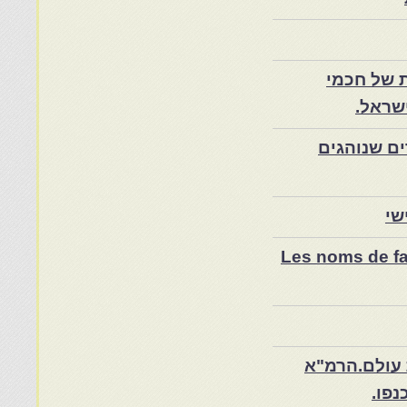
 של חכמי
שראל.
ם שנוהגים
שי
Les noms de fam
 עולם.הרמ"א