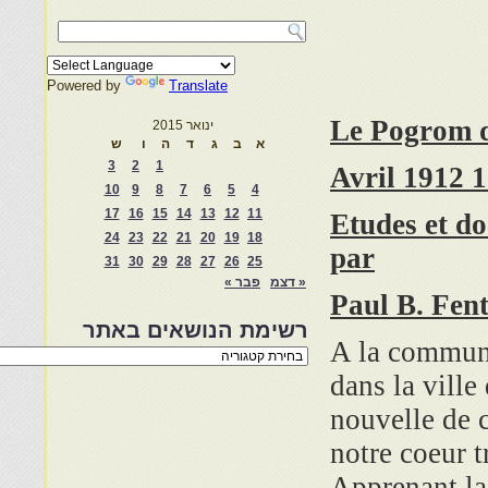
Powered by
Translate
Le Pogrom de
ינואר 2015
א
ב
ג
ד
ה
ו
ש
3
2
1
17-
10
9
8
7
6
5
4
17
16
15
14
13
12
11
Etudes et d
24
23
22
21
20
19
18
par
31
30
29
28
27
26
25
« דצמ
פבר »
Paul B. Fen
רשימת הנושאים באתר
A la communa
רשימת
הנושאים
dans la vill
באתר
nouvelle de 
notre coeur tr
Apprenant la