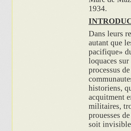
1934.
INTRODU
Dans leurs re
autant que le
pacifique» d
loquaces sur
processus de
communautes 
historiens, q
acquitment e
militaires, t
prouesses de 
soit invisibl