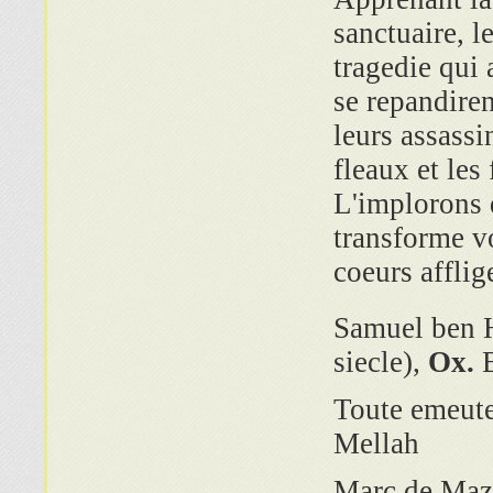
sanctuaire, l
tragedie qui 
se repandiren
leurs assassi
fleaux et les
L'implorons 
transforme vo
coeurs afflig
Samuel ben H
siecle),
Ox.
B
Toute emeute
Mellah
Marc de Mazi