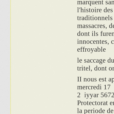
marquent san
l'histoire de
traditionnels
massacres, de
dont ils fure
innocentes, 
effroyable
le saccage d
tritel
,
dont on
II nous est a
mercredi 17 
2 iyyar 5672 
Protectorat e
la periode d