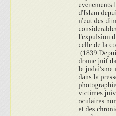
evenements l
d'Islam depu
n'eut des di
considerables
l'expulsion 
celle de la 
(1839 Depui
drame juif d
le judai'sme 
dans la presse
photographies.
victimes juiv
oculaires non
et des chroni