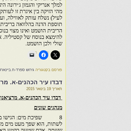
למלך אנריקי והגמון ג׳ירונה ה
מהי הזיקה בין איגרת זו לעותק
לעיל) נשלח עותק לאווילה, וע
תוספת הדנה בהלוואה בריבית 
הריבית הושמט ואינו מצוי בנו
להימצא בנוסח של קסטיליה. אלא
שולי ולכן הושמט.
פורסם בקטגוריה
גירוש ספרד-ח.ביינארט
דבדו עיר הכהנים-א. מרצ
תאריך
19 בינואר 2015
דבדו עיר הכהנים-א. מרציאנו
מנהגים שונים
8 שפיכת מים: הגישו מי
לשתות, הוא שפך מעט מים מה
ששתה. אדם שטעה בקטע האזה