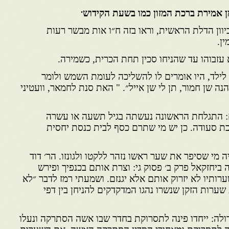
.
ן הדלת הראשית, וראו בזה ח״ו אות מבשר רעות
ן.
א עזבוהו עד שהניחו סכין תחת הכרית, כשמירה.
ד, היו אומרים לו להשליכה לעומת השמש ולומר
נה שן חמור, תן לי שן אייל״. " האת סנת לחמאר, וועטיני
התגלחת הראשונה נעשתה בגיל תשעה או עשרה
כת סעודה. כן יש מי שתרם כסף לבית כנסת יחסית
מי שסיפר את שער ראשו נזהר ללקטו ולגונזו. הר׳ דוד
 ביחזקאל פרק ב׳ פסוק גי: וצרת אותם בכנפיך ופירש
ותיו לא יזרוק אותם אלא יגנזם. ושמעתי רמז לדבר ״לא
שערות הזקן שנשרו נהגו המדקדקים להניחן בין דפי
ולה: ייחדו פינה לתסרוקת בחדר שבו אשה הסתרקה ונעלו