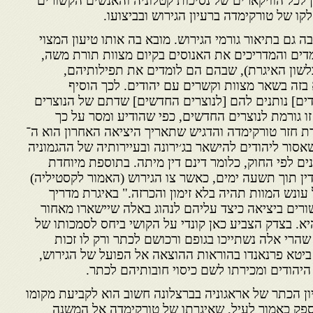
כן לכל הוויקארים של נסיכות קטלוניה והאנשים הקשורים
ו של טורקימדה ברעיון הגירוש ובביצועו.
ה גם בתיאור גורמי הגירוש. מובא בה אותו טיעון המצוי
מדים והמדריכים את האנוסים בקיום מצוות תורת משה,
בלשון האיגרת), שבהם הם לומדים את תפילותיהם,
 בזה בשאר מצוות וקשרים עם יהודים. לכך הוסיף
ים] נותנים להם [לנוצרים החדשים] שדתם של הנוצרים
 והנזק שדרך זו גורמת לנוצרים החדשים, כפי שהודיע ומסר על כך
ת חזר טורקימדה והדגיש שתאריך היציאה האחרון הוא ה־
 כך הוסיף שאסור ליהודים להישאר בג׳ירונה ובעיירותיה של ההגמוניה
נים לפי החוק, כלומר דינם דין מיתה. בתוספת מיוחדת
ין תוך תשעה ימים, כאשר צו הגירוש (האמור לקסטיליה)
ונש המוות תהיה בלא זימון והכרזה." באיגרת מדריך
ורים ביציאה כיצד עליהם לנהוג באלה שיישארו מאחור
יא. בצדק הצביע כאן קונדי על הקושי ביחס לסמכותו של
שהרי אלה נשתייכו בגופם ורכושם לכתר ורק לו זכות
ביטא פרנאנדו בהוראות ההוצאה אל הפועל של הגירוש,
יהודים ומכירתו לשם כיסוי חובותיהם לכתר.
ון הכתר של אראגוניה בברצלונה חשוב הוא לקביעת מקומו
 ספק כאמור לעיל, שאיגרתו של טורקימדה אל המשנה