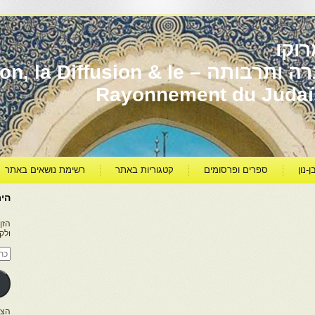
וקו
יהדות מרוקו עברה ותרבותה – usion & le
Rayonnement du Juda
ן-נון
ספרים ופרסומים
קטגוריות באתר
רשימת נושאים באתר
היר
הזן
ולק
כתו
דוא
אלק
הצטרפו ל