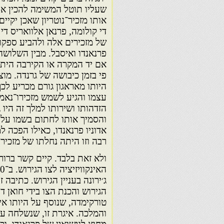
שעליו תוטל המשימה להכין את
אותו מזכיר־נוטריון שאכן יקיי
די קולומה, פרנאן אלוואריס די 
של מזכירים אלה ולהביע ספק
פרנאנדו ואיסבל. מבין השלושה 
אם יד המקרה או הקירבה היתה 
היותו מאראגון גורם מכריע ל
הזדהותו ושירותו למלך זה היו 
והסמיך אותו לחתום בשמו על 
אדוניו פרנאנדו, כאילו הפכה 
רבה וזו היתה נחלתו של מזכיר 
ולא זאת בלבד. קיים קשר ברור 
ג׳ירונה בעניין הגירוש. כתיב
הגירוש והכנת הצו בידי חואן ד
טורקימדה, שנוסף על היותו אינ
והמלכה. איגרת זו, שנשלחה על