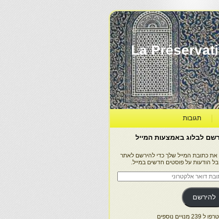
La Préservation, la Diff
תגובות
שם לבלוג באמצעות המייל
 את כתובת המייל שלך כדי להירשם לאתר
בל הודעות על פוסטים חדשים במייל.
בת
ר
טרוני
להירשם
 239 מנויים נוספים