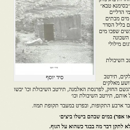
״בסימנא טבא״
מי הדליים
מים מבתים
ם בליל הסדר
שים שפכו מים
השכונה
ום מילולי
טב השיבולת
קים, תירטב
סיד יוסף
וושע מאלקים
גשם החזק, לפרנסת האלמנה, תירטב השיבולת וכו' יבשו
 אותם, תירטב השיבולת וכו׳
ר ארבע התקופות, ובפרט במעבר תקופת תמוז.
.