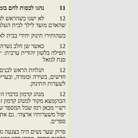
11 נהגו לכסות לחם בזמן אמירת ברכת המזון כמו בשעת הקידוש
12 לא ישנו כשהראש לכיוו
שהאדם מועד לילך לבית העלמי
כשהותירו תינוק יחידי בבית ל
12 כאשר שן חלב נשרה ליל
תפילה בלשון יהודית ערבית: ״ה
סנת לגזאל
12 תגלחת הראש לבנים: 
חדשים, בשירה ובזמרה, ובערי
לשערות התינוק.
12 מנהג קדמון בדבדו היה 
הכהןמצא מקור למנהג קדמון זה
רש״י מכאן רמז שכל המספר שער
יפול משערותיו ארצה״. גם את 
ספרים.
סרוק שער נשים היה בצנעה גד