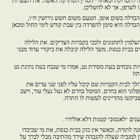
נה לתסרוקת ומאחורי הסדין הסתרקה האשה. את השערות
 לשרפן, אך לא להשליכן.
 הבדלה בשום אופן. הטעם משום חשש גירושין ח״ו,
דלה היא סימן להפרדה בין שבת קודש לימי החול ומכאן
למין לתחנונים ולבכי בקברות הצדיקים. את הלילה
 בבית כנסת. משך הלילה קיבלה את ביקורי עדוד מבני
ת נוכחים בעת מסירת גט, אמרו מי שנכח בעת נתינת גט
ו!
הלך לבית הקברות שם קיבל עליו לפני שני עדים את
לוני הוא בחרם. המוטל בחרם לא נעל נעלי עור, וישב
ביקשו מהדיינים לעשות לו התרה.
ם ״לאנסובי קטנות דלא אולידו״.
ה לתורה, וכאשר אין כהן בבית כנסת, את מי שכיבדו
ון למגביה שעלה להגבהה שירד מהתיבה מבלי לברך על