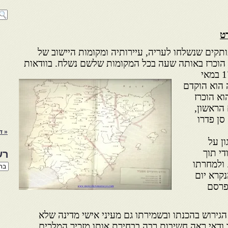
ט
עותקים שנשלחו לעריה, עיירותיה ומקומות היישוב של
ם הוכרז באותה שעה בכל המקומות שלשם נשלח. בוודאות
ב־1 במאי
יה הוא הוקדם
וא הוכרז
רם ביום הראשון,
ל 1492, ביום סן פדרו
« ד
ן על
י תוך
רש
 ולמחרתו
רשי
הנו
נקרא יום
באת
תפרסם
גירוש בהכנתו ובשמירתו גם מעיני אישי מדינה שלא
 ודאי ראה חשיבות רבה בבחירת אותו מזכיר המלכים