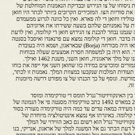
 ניסוחו של צו הגירוש ובבדיקת הנאמנות המוחלטת של
ם את סודיות הצו. המזכירים הקרובים ביותר לכתר היו חואן
טולידו וחואן די לה פארא. ואין כל כוונה לגרוע ממעמדם
ות על נאמנותם שלהם בשעה ששירתו את אדוניהם
שנמנו נבחר להכנת צו הגירוש חואן די קולומה, ואין לדעת
בדבר. חואן די קולומה נמצא עם פרנאנדו ואיסבל בסנטה
פי בזמן כיבושה של גרנדה. מוצאו היה מבורחה (Borja) שבאראגון, ושמא היה בעובדת
כך. הוא היה בן למשפחה חסרת אמצעים שעלה בכוחות
עצמו והגיע לשמש מזכירו־נאמנו של מלך אראגוניה, חואן השני, משנת 1462 ואילך.
גמורים ומוכרעים במידה כזו שחואן השני אף ייפה את כוחו
תעודות המלכות שנקבעו במצוות המלך. נאמנות זו לכתר,
למורשת. ונוסף על כך הכנתו של צו מפורט דרשה מיומנות
זה.
בין האינקוויזיטור־גנרל תומס די טורקימדה ומוסד
האינקוויזיציה לצו הגירוש. ב־20 במארס 1492 כתב טורקימדה מסנטה פי אל הגמונה של
ה זו מעידה כמאה עדים עד כמה היה טורקימדה מעורה בסוד
י קולומה. באיגרתו אף נמצא אינטיטולציה מיוחדת של
קוויזיטור־גנרל הוא רשום גם כאב הווידוי של המלך
 דעת הכתר גם אל המשנה למלך של אראגון, אנריקי, בנו