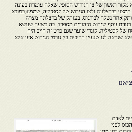
יא מקור ראשון של צו הגירוש הסופי. שאלה עומדת בעינה
 המצוי בברצלונה ולצו הגירוש של קסטיליה, שממנו(כמובא
ותק אחר נשלח לבורגוס. בעותק של ברצלונה מצויה
כגורם נוסף לגירוש היהודים מספרד, בה בשעה שנושא
סח של קסטיליה. קונדי שיער שגם פרט זה חייב היה
 שנראה לנו שעניין הריבית בין גורמי הגירוש אינו אלא
יאנו
ם לאדם
כוס לפני
רות בחג מתן