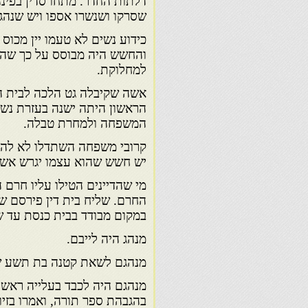
דלתות החדר. מתחו סדין בפי
שסרקו ושנשרו אספו ויש שנהגו
כידוע נשים לא טעמו יין מכוס
והחשש היה מבוסס על כך שההב
למחלוקת.
אשה שקיבלה גט הלכה לבית הע
הראשון היתה ישנה בעזרת נשים
המשפחה ולמחרת טבלה.
קרובי משפחה השתדלו לא להיו
יש חשש שהוא עצמו יגרש אשת
מי שהדיינים הטילו עליו חרם 
החרם. שליח בית דין פירסם שפ
במקום מבודד בבית כנסת עד ש
מנהג היה לייבם.
מנהגם לשאת קטנה בת תשע שני
מנהגם היה לכבד בעלייה ראשונ
בהגבהת ספר תורה, ואמרו בזי