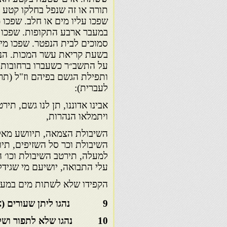
תורה או זה שנפל בחלקו קטע 
שפכו עליו מים או חלב. שפכו 
במעבר ארבע התקופות. שפכו 
סמוכים לבית הנפטר. שפכו מי
בשעת קריאת עשר המכות. הנ
על התשב״ר כשעברו ברחובות 
ותפילת הגשם בפיהם וז"ל (תרג
לעברית):
אבינו אדוננו, תן לנו גשם, תיר
ויתמלאו הנהרות,
השיבולת הצמאה, תיוושע מאל
השיבולת וכר סל השזיפים, תי
למעלה, תירטב השיבולת וכו׳ ה
עלי התבואה, יושיעם מי שגידל
הקפידו שלא לשתות מים במעב
9 נהגו ליתן שעורים (או אפר) במים שבהם בישלו ביצים
10 נהגו שלא לתפור ושלא לתקן דבר מה בבגד כשהוא על הגוף.