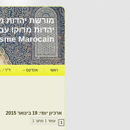
מורשת יהדות מר
ïsme Marocain
ראשי
אינדקס –
ד"ר י. ב
ארכיון יומי:
19 בינואר 2015
עמוד 1 מתוך 1
1