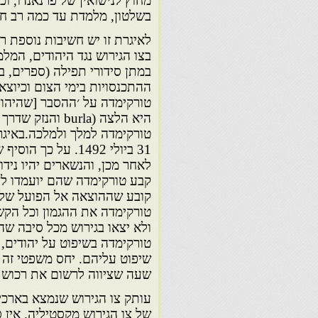
מחוץ לנישואין של פרנאנדו, ו
בשלטון, מלמדת עד כמה רב חלק
לאיגרת זו יש חשיבות נוספת רב
בצו הגירוש נגד היהודים, המל
במתן סידורי תפילה (ספרים, 
ההתכנסויות בימי הצום וכיוצא
טורקימדה על ׳ההסבר [שהיהוד
היא הלצה (burla
טורקימדה למלך ולמלכה.באיגר
31 ביולי 1492. על
לאחר מכן, והנשארים יהיו נידו
קבע טורקימדה שהם יועמדו לד
קובע שההוצאה אל הפועל של ע
טורקימדה את ההגמון וכל הקש
ולא יצאו בגירוש מכל סיבה שה
טורקימדה בשיפוט על יהודים, 
שיפוט עליהם. יחס משפטי זה 
שעה שציווה לרשום את רכוש ה
עותק צו הגירוש שנמצא בארכי
של צו הגירוש מקסטיליה. אין