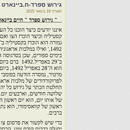
גירוש ספרד-ח.ביינארט
תאריך
19 בינואר 2015
" גירוש ספרד " חיים ביינאר
איננו יודעים כיצד הוכנו כל ה
קסטיליה וכיצד הוכרז הצו וא
גמורה הוא הוכרז בקסטיליה
1492,' ואילו במלכות אראגונ
בימים ספורים, שכן בסרגוסה ה
ב־29 באפריל.1492 ב
הוא ה־28 באפרי
מרטיר, נמסרה הודעה בפומבי
לפרוקורדורים של מלכות אראגו
החלטת הכתר על גירוש כל יהוד
שלושה חודשים, וארבעים יום.
של אותו יום, הוא יום ראשון ה
ראשון של קוואסימודו, הוא נ
ברבים.
ברי שיש לקשור את פרסום צו ה
יתגלה ברבים קודם זמנו. הכתר