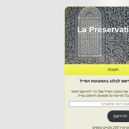
La Préservation, la Diff
תגובות
שם לבלוג באמצעות המייל
 את כתובת המייל שלך כדי להירשם לאתר
בל הודעות על פוסטים חדשים במייל.
בת
ר
טרוני
להירשם
 239 מנויים נוספים