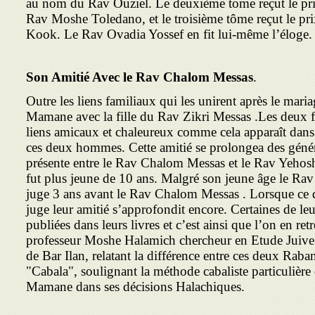
au nom du Rav Ouziel. Le deuxième tome reçut le pr
Rav Moshe Toledano, et le troisième tôme reçut le pr
Kook. Le Rav Ovadia Yossef en fit lui-même l’éloge.
Son Amitié Avec le Rav Chalom Messas
.
Outre les liens familiaux qui les unirent après le ma
Mamane avec la fille du Rav Zikri Messas .Les deux f
liens amicaux et chaleureux comme cela apparaît dans 
ces deux hommes. Cette amitié se prolongea des génér
présente entre le Rav Chalom Messas et le Rav Yehos
fut plus jeune de 10 ans. Malgré son jeune âge le R
juge 3 ans avant le Rav Chalom Messas . Lorsque ce 
juge leur amitié s’approfondit encore. Certaines de l
publiées dans leurs livres et c’est ainsi que l’on en ret
professeur Moshe Halamich chercheur en Etude Juive e
de Bar Ilan, relatant la différence entre ces deux Rab
"Cabala", soulignant la méthode cabaliste particuliè
Mamane dans ses décisions Halachiques.