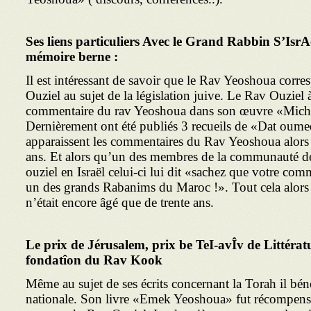
Ses liens particuliers Avec le Grand Rabbin S’IsrA
mémoire berne :
Il est intéressant de savoir que le Rav Yeoshoua corr
Ouziel au sujet de la législation juive. Le Rav Ouziel
commentaire du rav Yeoshoua dans son œuvre «Michp
Dernièrement ont été publiés 3 recueils de «Dat oume
apparaissent les commentaires du Rav Yeoshoua alors q
ans. Et alors qu’un des membres de la communauté de 
ouziel en Israël celui-ci lui dit «sachez que votre co
un des grands Rabanims du Maroc !». Tout cela alor
n’était encore âgé que de trente ans.
-Le prix de Jérusalem, prix be TeI-avÎv de Littératu
fondatîon du Rav Kook
Même au sujet de ses écrits concernant la Torah il bén
nationale. Son livre «Emek Yeoshoua» fut récompensé