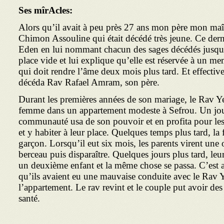
Ses mîrAcles:
Alors qu’il avait à peu près 27 ans mon père mon maî
Chimon Assouline qui était décédé très jeune. Ce dernie
Eden en lui nommant chacun des sages décédés jusque 
place vide et lui explique qu’elle est réservée à un 
qui doit rendre l’âme deux mois plus tard. Et effectiv
décéda Rav Rafael Amram, son père.
Durant les premières années de son mariage, le Rav Y
femme dans un appartement modeste à Sefrou. Un jour
communauté usa de son pouvoir et en profita pour les
et y habiter à leur place. Quelques temps plus tard, l
garçon. Lorsqu’il eut six mois, les parents virent un
berceau puis disparaître. Quelques jours plus tard, leur
un deuxième enfant et la même chose se passa. C’est a
qu’ils avaient eu une mauvaise conduite avec le Rav Y
l’appartement. Le rav revint et le couple put avoir des
santé.