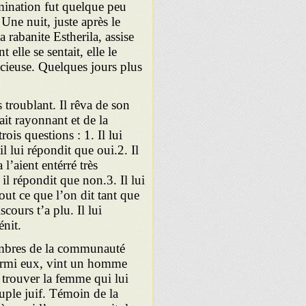
mination fut quelque peu
Une nuit, juste après le
 rabanite Estherila, assise
elle se sentait, elle le
écieuse. Quelques jours plus
 troublant. Il rêva de son
sait rayonnant et de la
ois questions : 1. Il lui
l lui répondit que oui.2. Il
l’aient entérré très
il répondit que non.3. Il lui
ut ce que l’on dit tant que
cours t’a plu. Il lui
énit.
membres de la communauté
armi eux, vint un homme
à trouver la femme qui lui
uple juif. Témoin de la