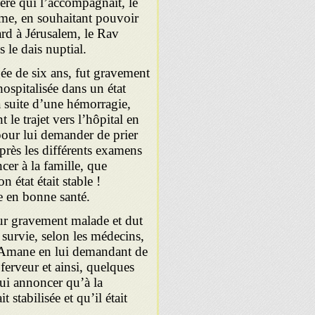
ère qui l’accompagnait, le
me, en souhaitant pouvoir
tard à Jérusalem, le Rav
 le dais nuptial.
e de six ans, fut gravement
ospitalisée dans un état
a suite d’une hémorragie,
le trajet vers l’hôpital en
our lui demander de prier
 après les différents examens
cer à la famille, que
 état était stable !
le en bonne santé.
r gravement malade et dut
 survie, selon les médecins,
MAmane en lui demandant de
ferveur et ainsi, quelques
ui annoncer qu’à la
 stabilisée et qu’il était