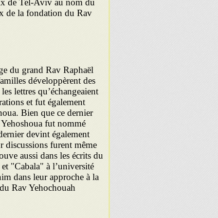
ix de Tel-Aviv au nom du
ix de la fondation du Rav
riage du grand Rav Raphaël
amilles développèrent des
les lettres qu’échangeaient
ations et fut également
houa. Bien que ce dernier
av Yehoshoua fut nommé
dernier devint également
eur discussions furent même
rouve aussi dans les écrits du
t "Cabala" à l’université
anim dans leur approche à la
re du Rav Yehochouah