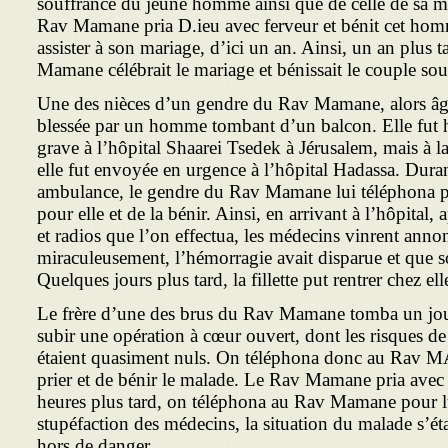
souffrance du jeune homme ainsi que de celle de sa m
Rav Mamane pria D.ieu avec ferveur et bénit cet hom
assister à son mariage, d’ici un an. Ainsi, un an plus 
Mamane célébrait le mariage et bénissait le couple sous
Une des nièces d’un gendre du Rav Mamane, alors âgé
blessée par un homme tombant d’un balcon. Elle fut h
grave à l’hôpital Shaarei Tsedek à Jérusalem, mais à l
elle fut envoyée en urgence à l’hôpital Hadassa. Durant 
ambulance, le gendre du Rav Mamane lui téléphona p
pour elle et de la bénir. Ainsi, en arrivant à l’hôpital,
et radios que l’on effectua, les médecins vinrent annon
miraculeusement, l’hémorragie avait disparue et que son
Quelques jours plus tard, la fillette put rentrer chez el
Le frère d’une des brus du Rav Mamane tomba un jou
subir une opération à cœur ouvert, dont les risques de
étaient quasiment nuls. On téléphona donc au Rav 
prier et de bénir le malade. Le Rav Mamane pria avec 
heures plus tard, on téléphona au Rav Mamane pour l
stupéfaction des médecins, la situation du malade s’était
hors de danger.