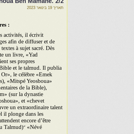
houa Ben Mamane. 2/2
תאריך
19 בינואר 2023
res :
activités, il écrivit
es afin de diffuser et de
 textes à sujet sacré. Dès
ite un livre, «Yad
ent ses propres
ible et le talmud. Il publia
i Or», le célèbre «Emek
s), «Mitspé Yeosboua»
ntaires de la Bible),
m» (sur la dynastie
oshoua», et «chevet
re un extraordinaire talent
l il plonge dans les
ttendent encore d’être
e du Talmud