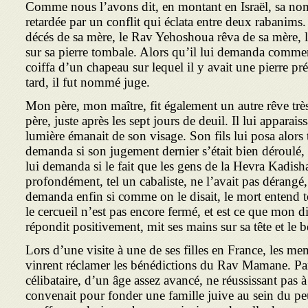
Comme nous l’avons dit, en montant en Israël, sa no
retardée par un conflit qui éclata entre deux rabanims. 
décés de sa mère, le Rav Yehoshoua rêva de sa mère, la
sur sa pierre tombale. Alors qu’il lui demanda comment 
coiffa d’un chapeau sur lequel il y avait une pierre pr
tard, il fut nommé juge.
Mon père, mon maître, fit également un autre rêve très
père, juste après les sept jours de deuil. Il lui apparais
lumière émanait de son visage. Son fils lui posa alors tr
demanda si son jugement dernier s’était bien déroulé, i
lui demanda si le fait que les gens de la Hevra Kadisha 
profondément, tel un cabaliste, ne l’avait pas dérangé, 
demanda enfin si comme on le disait, le mort entend to
le cercueil n’est pas encore fermé, et est ce que mon dis
répondit positivement, mit ses mains sur sa tête et le b
Lors d’une visite à une de ses filles en France, les 
vinrent réclamer les bénédictions du Rav Mamane. P
célibataire, d’un âge assez avancé, ne réussissant pas 
convenait pour fonder une famille juive au sein du pe