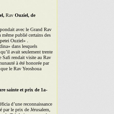
el,
Rav
Ouziel, de
espondait avec le Grand Rav
 à même publié certains des
etei Ouziel» .
dina» dans lesquels
u’il avait seulement trente
Safi rendait visite au Rav
mmunauté à été honorée par
s que le Rav Yeoshoua
re sainte et prix de 1a
éficia d’une reconnaissance
 par le prix de Jérusalem,