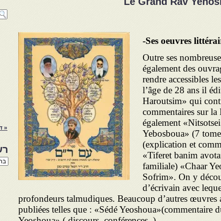
Le Grand Rav Yehos
-Ses oeuvres littérai
Outre ses nombreuses 
également des ouvrag
rendre accessibles les
l’âge de 28 ans il éd
Haroutsim» qui conti
commentaires sur la B
également «Nitsotse
« ד
Yebosboua» (7 tome
(explication et comme
רש
«Tiferet banim avota
רשי
familiale) «Chaar Ye
הנו
באת
Sofrim». On y découv
d’écrivain avec leque
profondeurs talmudiques. Beaucoup d’autres œuvres a
publiées telles que : «Sédé Yeoshoua»(commentair)״ «Névé
Yeoshoua» ( discours, conférences..).