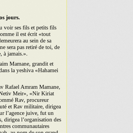
s jours.
ir ses fils et petits fils
comme il est écrit «tout
h demeurera au sein de sa
 sera pas retiré de toi, de
, à jamais.».
raim Mamane, grandit et
a dans la yeshiva «Hahamei
e Rav Rafael Amram Mamane,
Netiv Meir», «Nir Kiriat
nommé Rav, procureur
é et Rav militaire, dirigea
 l’agence juive, fut un
s, dirigea l’organisation des
centres communautaires
 Ramah, au nom de son grand-