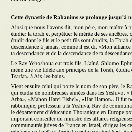
Cette dynastie de Rabanims se prolonge jusqu’à no
Ainsi que nous l’avons dit, mon père, mon maître à pu vo
étudier la torah et perpétuer le mérite de ses ancêtres, 
érudit dont le fils et le petit-fils sont érudits, la Tora
descendance à jamais, comme il est dit «Mon alliance ne
ta descendance et de la descendance de ta descendance
Le Rav Yehoshoua eut trois fils. L’aîné, Shlomo Eph
mène une vie fidèle aux principes de la Torah, étudi
Tsarfat» à Aix-les-bains.
Vient ensuite celui qui porte le nom de son père, l
qui étudia de nombreuses années dans les Yeshivot « 
Arba», «Mahon Harei Fishel», «Har Hamor». Il fut 
rabbinique, professeur à la Yeshiva, Rav de communaut
le département d’éducation Thoranique en Europe pour
important conseiller du ministre des affaires religieuse
communautés juives de France en Israël, dirigea les 
religieux en Israël et dirige le centre spirituel Yad-