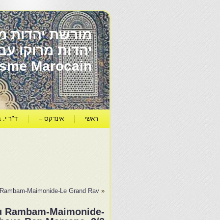
מורשת יהדות מר
ïsme Marocain
ראשי
אינדקס –
ד"ר י. ב
du Rambam-Maimonide-Le Grand Rav…
«
 du Rambam-Maimonide-