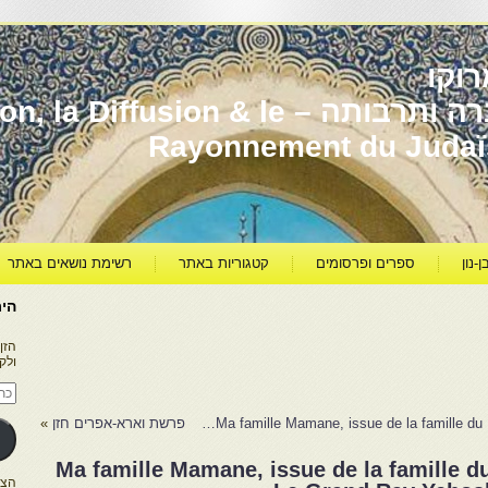
וקו
יהדות מרוקו עברה ותרבותה – usion & le
Rayonnement du Juda
ן-נון
ספרים ופרסומים
קטגוריות באתר
רשימת נושאים באתר
היר
הזן
ולק
כתו
דוא
אלק
Ma famille Mamane, issue de la famille 
פרשת וארא-אפרים חזן
»
Ma famille Mamane, issue de la famille
הצטרפו ל