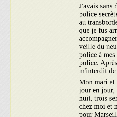
J'avais sans 
police secrèt
au transborde
que je fus ar
accompagner, 
veille du neu
police à mes
police. Après
m'interdit d
Mon mari et 
jour en jour,
nuit, trois s
chez moi et m
pour Marseill