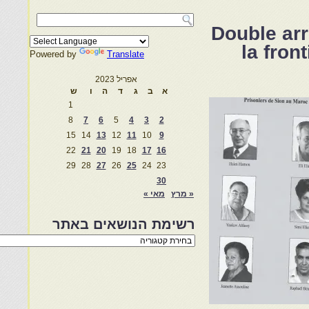
Double arr
la fron
Powered by
Translate
אפריל 2023
א
ב
ג
ד
ה
ו
ש
1
8
7
6
5
4
3
2
15
14
13
12
11
10
9
22
21
20
19
18
17
16
29
28
27
26
25
24
23
30
« מרץ
מאי »
רשימת הנושאים באתר
רשימת
הנושאים
באתר