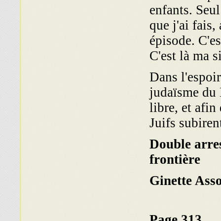
enfants. Seu
que j'ai fais
épisode. C'e
C'est là ma s
Dans l'espoir
judaïsme du 
libre, et afin
Juifs subirent
Double arres
frontière
Ginette Asso
Page 313