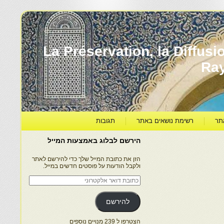
עברה ותרבותה – La Préservation, la Diffusion & le
Ra
תר
רשימת נושאים באתר
תגובות
הירשם לבלוג באמצעות המייל
הזן את כתובת המייל שלך כדי להירשם לאתר
ולקבל הודעות על פוסטים חדשים במייל.
כתובת
דואר
אלקטרוני
להירשם
הצטרפו ל 239 מנויים נוספים