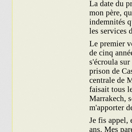
La date du pr
mon père, qu'
indemnités qu
les services 
Le premier ve
de cinq année
s'écroula sur
prison de Cas
centrale de 
faisait tous 
Marrakech, s
m'apporter de
Je fis appel,
ans. Mes par