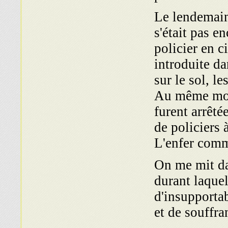
Le lendemain
s'était pas e
policier en c
introduite da
sur le sol, l
Au même mome
furent arrêté
de policiers 
L'enfer comm
On me mit da
durant laquel
d'insupportab
et de souffra