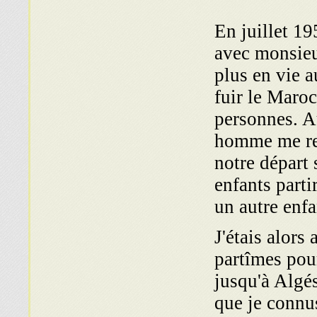
En juillet 19
avec monsieu
plus en vie a
fuir le Maro
personnes. A
homme me rem
notre départ
enfants parti
un autre enfa
J'étais alor
partîmes pour
jusqu'à Algés
que je connu