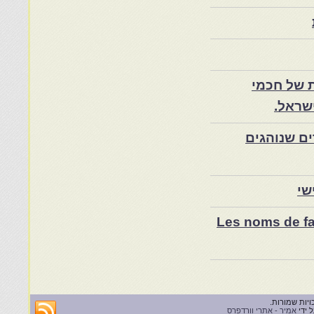
 של חכמי
שראל.
ם שנוהגים
שי
Les noms de fam
 ידי
אמיר - אתרי וורדפרס