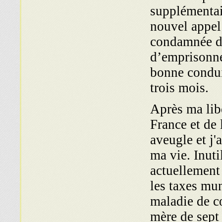
supplémentai
nouvel appel
condamnée de
d’emprisonne
bonne conduit
trois mois.
Après ma libé
France et de 
aveugle et j'
ma vie. Inuti
actuellement 
les taxes mun
maladie de cœ
mère de sept 