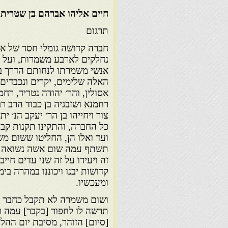
חיים אליהו אברהם בן שטרית 
תרגום
חברה קדושה גומלי חסד של אמת
נחלקים לארבע משמרות, ועל צ
אנשי משמרתו לנחותם הדרך במע
האלה שלימים, יקרים ונכבדים,
אסולין, והר׳ יהודה נטריד, רחמ
רחמנא ושזבגיה בן כבוד הרב רב
צור ויחייהו בן הר׳ יעקב הנ׳ 
כל החברה, והתקינו תקנות קב
ועד ואלו הן, החליטו ששום מ
תשתף עמה שום אשה נשואה או
זה ויעידו על זה שני עדים ח
קדושות יבנו ויכוננו במהרה ב
ומעכשיו.
ושום משמרה לא תקבל כחבר 
תרשה לו לחפור [בקבר] עמה ו
[סיום] הזוהר, מסיבת יום ההלו