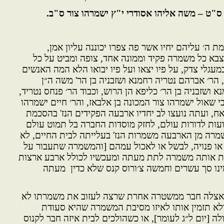
ס"ט – משה אליהו אסודרי י"ץ ישמרהו צור ס"ב.
 ה׳ עליהם יחיו אשר פה צפרו יכוננה עליון אמן,
בא כל משמרה פקיד וממונה אחד, צופה ומביט על כל
גלי צדק, על פיו יצאו ועל פיו יבואו הלא המה האנשים
 הר׳ אברהם נטריה רחמנא ושזבניה בן הר' משה ה״ן
נא ושזבניה בן הר׳ כליפא הן הרוש, וכבוד הר׳ פנחס נטריד,
י שאול ישמרהו צור המכונה בן אלבאז, והר׳ חיים ישמרהו
יתאח, ועתה נועצו לב יחדיו ארבעה הפקידים הנז' בהסכמת
ועות לדורות עולם, לחזק מוסדות החברה בל תמוט עולם
שמרה מן הארבעה משמרות הנז' בעלייתה לבית החיים, לא
 פנויה, לבשל או לאכול עמהם [והמשמרה שתעבור על
ייבת אותה משמרה לתת מעתה ומעכשיו לכולל ארבע ארצות
ימינו סך עשרים וחמשה צ׳ורוס קנס שלא כדין מעתה
אצלה חבר ממשטרה אחרת שרצה לעזוב את משמרתו לא
לא תזמין אותו לאיזו מסיבת המשמרה שהיא סעודת
לה [יום ל״ג לעומר], או כשהולכים לבית איזה חבר לקנוס