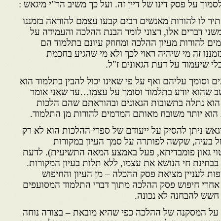
סמוך על פסק דינו של דיין זה. ועל כך משיב הר"י מיגאש :
תיר לו להורות מאנשים רבים קבעו עצמם להוראה בזמננו
משני דברים אלו, רצוני לומר הבנת ההלכה והעמידה על
ים להורות מעיון ההלכה ומחוזק עיונם בתלמוד הם
מננו זה מי שיהיה ראוי לכך ולא מי שהגיע בחכמת
לי שיעמוד על דעת הגאונים ז"ל.
 וסומך עליהם ואף על פי שאינו יכול להבין בתלמוד הוא
שב שהוא יודע בתלמוד וסומך על עצמו…עד שאני אומר
הוא נתלה בתשובות הגאונים ובהוראתם שהם הלכות
 הוא יותר משובח מאותם המדמים להורות מן התלמוד.
גאש ניתן להסיק על ייעודם של ספרי ההלכות הוא לא רק
 בעיה, שקשה לפותרה על סמך העיון במקורות
וי גאון פומבדיתא, פעל באמצע המאה התשיעית). לדעת
בבחינת חי הנושא את עצמו, ללא תלות בעיון המקורות.
פות לעניין מציאת פסק ההכלה – מן העיון והחיפוש
 אחרי חיפוש פסק ההלכה מתוך דברי התלמוד המסועפים
 חשש להבחנה לא נכונה.
 על המסקנה של ההלכה כפי שהיא מובאת – בצורה נוחה