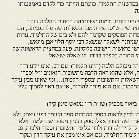
בפרשנות התלמוד, כוונתם הייתה כדי לקדם באמצעותו
ה.
ייני רוחם, וכמות יצירותיהם בתחום ההלכה עולה
חידושי הש"ס. יצירה מכך בשאלות שהועלו בפניהם, הם
פרות הפוסקים שקדמה להם ולא בים של התלמוד. עדות
ניתנה לשאלה שנשאל רבי יוסף הלוי אבן מיגאש,
רשו בראשות הישיבה בלוסינה, פעל במחצית הראשונה של
ה מעולם הלכה (היינו תלמוד) עם רב, ואינו יודע דרך
, אלא שהוא ראה הרבה מתשובות הגאונים ז"ל וספרי
השאלות והתשובות ובספרי הלכות)… ומי שאינו מבין עיקר
התלמוד, אם הוא מותר להורות, או אם ראוי לסמוך עליו
ה ביאור מספיק (שו"ת ר"י מיגאש סימן קיד)
 לדיין לראות בספר ההלכות ספר העומד בפני עצמו, ולא
לאחר שהתעורר אצלו ספק בעניין מסוים שבתלמוד. אלא
לדיין להורות ולדון על פי התשובות וספרי הלכות, גם
 לימוד התלמוד, וגם אם אינו מבין את עיקר הדין ומקור