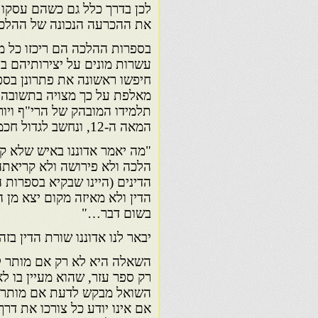
לכן בדרך כלל גם כשהם עסקו 
את ההכרעה הנכונה של ההלכ
בספרות ההלכה הם ריכזו כל מע
עשרות מונים על יצירותיהם ב
חיפשו ראשונה את פתרונן בס
מאלפת על כך מצויה בתשובה ש
תלמידו המובהק של הרי"ף ויו
המאה ה-12, ונחשב לגדול חכמי התורה בספרד בדורו. וזו שאלה שנשאל :
"מה יאמר אדוננו באיש שלא קר
הלכה ולא פירושה ולא קריאתה
הדינים (היינו שבקיא בספרות 
הדין ולא מאיזה מקום יצא מן 
בשום דבר…"
יבאר לנו אדוננו שורת הדין בז
השאלה היא לא רק אם מותר לו
רק ספר עזר, שהוא מעיין בו 
השואל מבקש לדעת אם מותר לו 
אם אינו יודע כל צורכו את דרך