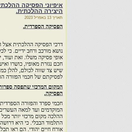
איפיוני הפסיקה ההלכתי
היצירה ההלכתית.
תאריך
13 באפריל 2023
הפסיקה הספרדית.
דרכי הפסיקה ההלכתית אצל ח
נושא מורכב ורחב ידיים. כי לכ
אופי פסיקה משלו. זאת ועוד, 
חכם נגזרת מאופיו, כושרו ואיש
שיש צד שווה לכולם, להלן כמ
לפסיקתם של חכמי הפזורה הס
המקום המרכזי שתפסה ספרות
הפסיקה.
חכמי ספרד והפזורה הספרדית מ
המוקדמים ועד למאה העשרים
ההלכה מקום מרכזי יותר מכל 
התלמוד הבבלי. כי היא דרושה ל
אורח חיים יהודי. הם ראו תכ