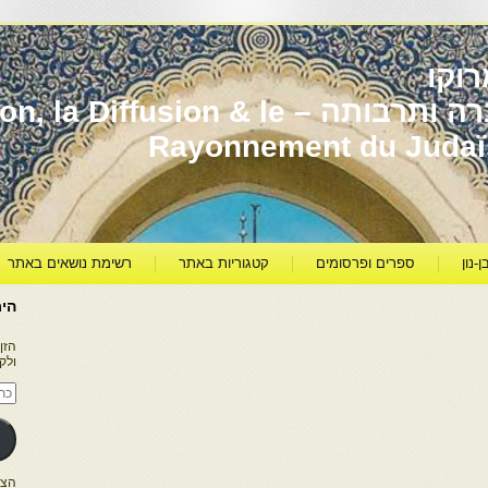
וקו
יהדות מרוקו עברה ותרבותה – usion & le
Rayonnement du Juda
ן-נון
ספרים ופרסומים
קטגוריות באתר
רשימת נושאים באתר
היר
הזן
ולק
כתו
דוא
אלק
הצטרפו ל