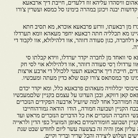
ום וויסהדו עליהא זוז דלעדים, חייבת דיך ארבאעא
ושות יבנה ויכונן במהרה בימינו סל כמסא ועשרין צ'ורו
כרז מן רבאעתו, וורזע פרבאעא אוכרא, מא תסיב חתא
יינו מא תכלליה חתה רבאעא יחפר מעאהא וומא תערדלו
לחברה, כגון סעודה דזוהר, אוו דלהילולא, אוו לקבוד די
ה.
א סי וואחד מן לחברה יקדר יערדלו, ווידא קבלתו סי
 ערדולו ךסי סעודה דזוהר, אוו דלהילולא אוי לסי חק
דים, חייבת דיך ארבאעא תעטי ללכולל די ארבע ארצות
מינו סך כמסתאס צ'ורו קנס שלא כדין מעתה ומעכשיו.
סיבוסי יכללוויה מעאהום פרבאעא כלל, ומא יקדר יכדם
ס קאן דווקא, ובכן העדונו על עצמם בקניין שלםמעכשיו
ה חמורהכל אחד למה שיועיל ארבעה הפקידים הנזכרים
כח הקניין ושבועה חמורה,, הודו הודאה גמורהוחייבו
שי החברה הנזכרים את כל הדברים הנזכרים מראש ועד
ניין ושבועב חומורהמידם באופן המועיל כפי הדין ולראייה
 עליון אמן והיה זה בצשעה עשר ליום לחודש שבט שנת
ם ושלוש ליצירה והכל שריר ובריר וקיים.