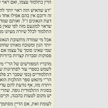
הדין בתלמוד עצמו, ואם ראוי ל
"דע שהאיש הזה ראוי יותר לה
זה ורובם אין בהם אפילו אחד 
דעת הגאונים ז"ל. ואותם שמדמ
שראוי למונעם מזה לפי שאין בז
התלמוד לכלל שיורה מעיונו מב
אבל מי שמורה מתשובת הגאונים
יותר הגון ומשובח מאותו שחו
שמי שאינו סומך על עצמו אם 
פסוקות וסברות קצרות ברורות
מדבריו המפורשים של הר"י מי
לשמש כספרי עזר לפתרונות של
התלמודיים (כפי שסבר רב פלט
הר"י מיגאש ספר ההלכות הוא 
ויתרה מזו, אף נודעת להם עדי
בסוגיה התלמודית גופה. שהרי
יש מקום לטעות בהבנה, וקיים
לעומת זאת, אם הדיין מסתמך