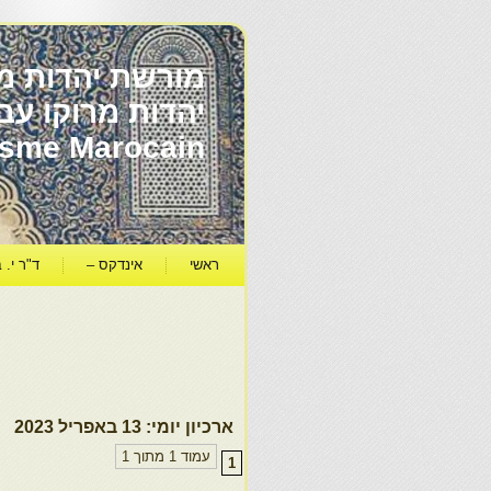
מורשת יהדות מר
ïsme Marocain
ראשי
אינדקס –
ד"ר י. ב
ארכיון יומי:
13 באפריל 2023
עמוד 1 מתוך 1
1