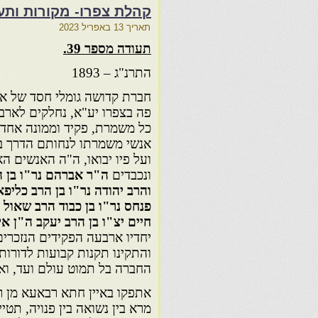
קהלת צפרו- מקורות ותעו
תאריך
13 באפריל 2023
תעודה מספר 39.
התרנ"ג – 1893
חברת קדושה גומלי חסד של אמ
פה בצפרו יע"א, נחלקים לארב
כל משמרת, פקיד וממונה אחד,
אנשי משמרתו לנחותם הדרך במ
ועל פיו יבואו, ה"ה האנשים ה
ונכבדים
ה"ר אברהם נר"ו בן ה
והרב יהודה נר"ו בן הרב כליפא
פנחס נר"ו בן כבוד הרב שאול 
חיים יצ"ו בן הרב יעקב ה"ן א
יחדיו ארבעה הפקידים הנזכר
והתקינו תקנות קבועות לדורות
החברה בל תמוט עולם ועד, ואל
אתפקו באיין חתא רבאעא מן 
מרא בין נשואה בין פנויה, ת