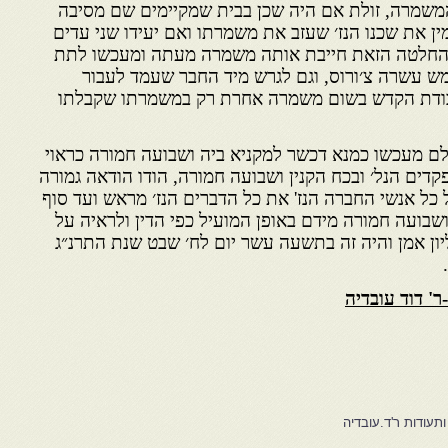
משמרה, זולת אם היה שכן בבית שמקיימים שם מסיבה
ין את שכנו הנז׳ שעזב את משמרתו ואם יעידו שני עדים
ההחלטה הזאת חייבת אותה משמרה מעתה ומעכשו לתת
מש עשרה צ׳ורוס, וגם לגרש מיד החבר שעמד לעבור
עבודת הקדש בשום משמרה אחרת רק במשמרתו שקבלתו
שלם מעכשו כמנא דכשר למקניא ביה ושבועה חמורה כראוי
ים הנל׳ ובכח הקנין ושבועה חמורה, הודו הודאה גמורה
 כל אנשי החברה הנז' את כל הדברים הנז׳ מראש ועד סוף
ושבועה חמורה מידם באופן המועיל כפי הדין ולראיה על
יון אמן והיה זה בתשעה עשר יום לח׳ שבט שנת התרנ״ג
ר' דוד עובדיה
תעודות ר'ד.עובדיה