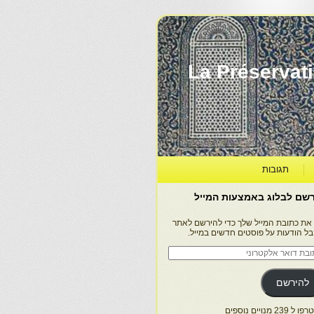
La Préservation, la Diff
תגובות
שם לבלוג באמצעות המייל
 את כתובת המייל שלך כדי להירשם לאתר
בל הודעות על פוסטים חדשים במייל.
בת
ר
טרוני
להירשם
 239 מנויים נוספים