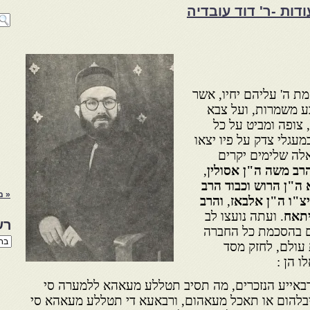
דות -ר' דוד עובדיה
ת ה' עליהם יחיו, אשר
ע משמרות, ועל צבא
 צופה ומביט על כל
עגלי צדק על פיו יצאו
אלה שלימים יקרים
רב משה ה"ן אסולין
,
 ה"ן הרוש וכבוד הרב
« מ
יצ"ו ה"ן אלבאז
,
והרב
יתאח
. ועתה נועצו לב
רש
ים בהסכמת כל החברה
רשי
 עולם, לחזק מסד
הנו
ו הן :
באת
רבאייע הנזכרים, מה תסיב תטללע מעאהא ללמערה סי
טייבלהום או תאכל מעאהום, ורבאעא די תטללע מעאהא סי