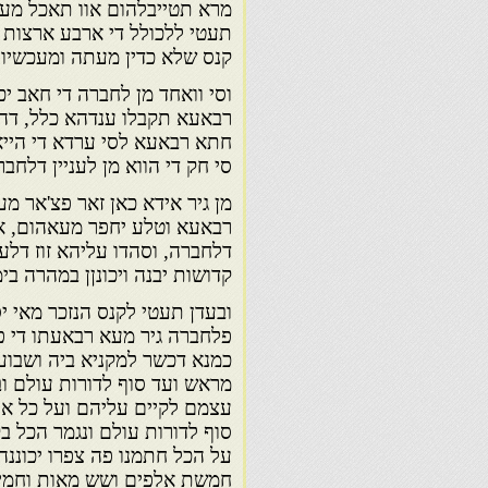
מרא תטייבלהום אוו תאכל מעאה
תעטי ללכולל די ארבע ארצות קד
קנס שלא כדין מעתה ומעכשיו.
וסי וואחד מן לחברה די חאב י
רבאעא תקבלו ענדהא כלל, דה
חתא רבאעא לסי ערדא די הייא ד
סי חק די הווא מן לעניין דלחבר
מן גיר אידא כאן זאר פצ'אר מע
רבאעא וטלע יחפר מעאהום, אוו
דלחברה, וסהדו עליהא זוז דלע
קדושות יבנה ויכונןן במהרה בי
ובעדן תעטי לקנס הנזכר מאי י
פלחברה גיר מעא רבאעתו די פא
כמנא דכשר למקניא ביה ושבוע
מראש ועד סוף לדורות עולם וב
עצמם לקיים עליהם ועל כל אנ
סוף לדורות עולם ונגמר הכל בק
על הכל חתמנו פה צפרו יכוננה
חמשת אלפים ושש מאות וחמישי