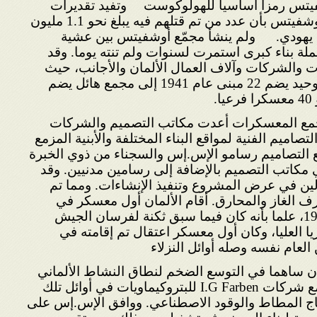
يتس رمزا أساسيا للهولوكوست
وتفيد تقديرات
علمية قام بها باحثو متحف أوشفيتس بأن عدد من تم قتلهم فيه يبلغ نحو 1.1 مليون
 يهودي.
ولم ينشأ مجمّع أوشفيتس بين عشية
لة بناء كبرى استمرت لسنوات ولم تنته يوما. وقد
 والشركات وآلاف العمال الألمان والأجانب، حيث
تحول المعسكر من معسكر وحيد يضم 22 مبنى عام 1941 إلى مجمع هائل يضم
.
مع المعسكرات أعدت مكاتب التصميم والشركات
اميم الفنية لمواقع البناء المختلفة والأبنية المزمع
ع التصاميم رسامو الإس.إس والسجناء من ذوي الخبرة
ي مكاتب التصميم بالإضافة إلى رسامين مدنيين. وقد
ين في عرض المشروع وتنفيذ الإنشاءات. ومما تم
الغاز والمحارق. أقام الألمان أول معسكر في
أوشفيتس خلال ربيع عام 1940، علما بأنه كان فيما سبق ثكنة لفرسان الجيش
 العليا، وكان أول معسكر اعتقال تم إقامته في
 العام نفسه وصله أوائل النزلاء
1 طرأ تطوران ساهما في التوسع الضخم لنطاق النشاط الألماني
في أوشفيتس. فقد قرر مجمع شركات I.G Farben للبتروكيماويات في أوائل تلك
اج المطاط والوقود الاصطناعي. ووافق الإس.إس على