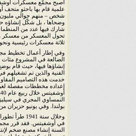
أصبح مجمّع معسكرات أوشف
شخص – منهم حوالي مليون
وضحاها ، بل شكّل إنشاؤه حم
شارك فيها عدد من المنظمات
ثلاثة معسكرات رئيسية ونحو 40 معسكرا فرعيا
وفي إطار أعمال تخطيط مج
الضالعة في المشروع مئات التص
إنشاؤها فيها، حيث قام بوض
الفنية والذين تم تشغيلهم ف
خدمت هذه التصاميم المقاول
إعداده مخططات مفصلة لغرف 
النمساوي المجري في سيليزيا
بولندا. وفي يونيو حزيران من
وخلال سنة 941
السنة إنشاء مصنع ضخم لإنت