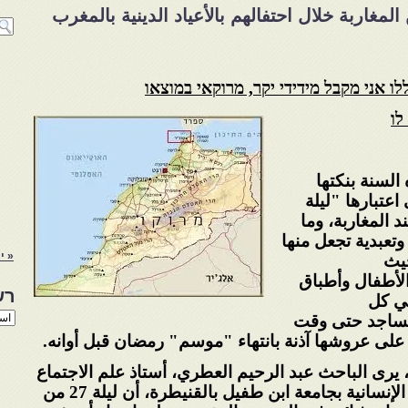
غاربة خلال احتفالهم بالأعياد الدينية بالمغرب
ו אני מקבל מידידי יקר, מרוקאי במוצאו
לו
 هذه السنة بنكتها
اعتبارها "ليلة
 المغاربة، وما
وتعبدية تجعل منها
« י
حيث
الأطفال وأطباق
רש
ي كل
רשי
لمساجد حتى وقت
הנו
ة على عروشها
آذنة بانتهاء "موسم" رمضان قبل أوانه
.
באת
رى الباحث عبد الرحيم العطري، أستاذ علم
الاجتماع
الإنسانية بجامعة ابن طفيل
بالقنيطرة، أن ليلة 27 من