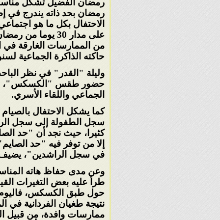
رمضان الفضيل تشكل مناسبة 
رمضان بحد ذاته يندرج في إط
الاحتفال بكل ما هو اجتماع
على مدار 30 يوما من رمضان، والتي ترتفع ذروتها
من الممارسات الغارقة في ال
حاكته الذاكرة الجماعية لس
وليلة "القدر" في نظر البا
حضور طقس "الكسكس"، الم
الجماعي واللقاء الأسري
.
كما يشكل الاحتفال بالصيام 
سجل
الطفولة إلى سجل الر
كثيرا،
حيث نجد أن "حد الصايم
إلا
من توفر فيه "حد الصايم"،
في سجل الراشدين"، يضيف
وعن مدى حفاظ هاته المناسبة 
طرأ عليه بعض التغيرات القيم
حول طبق الكسكس، فاليوم 
نتيجة طغيان الفردانية في
ال
ممارسات وافدة، من
قبيل ال