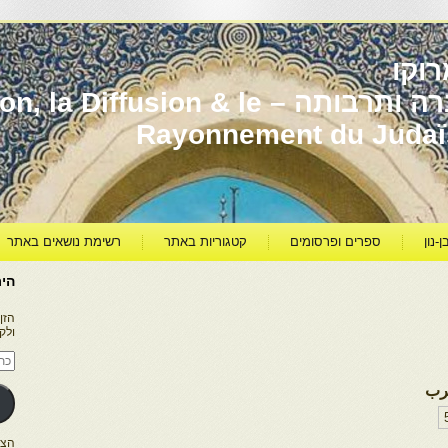
וקו
יהדות מרוקו עברה ותרבותה – usion & le
Rayonnement du Juda
ן-נון
ספרים ופרסומים
קטגוריות באתר
רשימת נושאים באתר
היר
הזן
ולק
כתו
דוא
אלק
غرب
הצטרפו ל