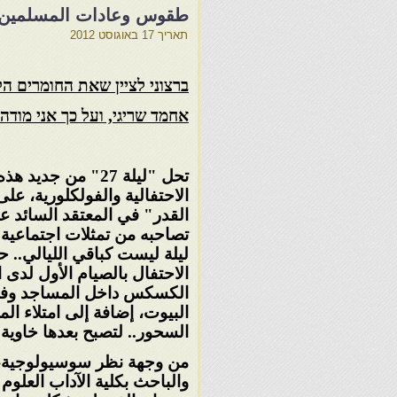
طقوس وعادات المسلمين الم
תאריך
17 באוגוסט 2012
ברצוני לציין שאת החומרים הלל
אחמד שריגי, ועל כך אני מודה 
تحل "ليلة 27" من جديد
الاحتفالية والفولكلورية،
على 
القدر" في المعتقد السائد عند
تصاحبه من
تمثلات اجتماعية 
ليلة ليست كباقي الليالي.. 
الاحتفال
بالصيام الأول لدى 
الكسكس داخل المساجد وف
البيوت،
إضافة إلى امتلاء ا
السحور.. لتصبح بعدها خاوي
من وجهة نظر سوسيولوجية، ي
والباحث بكلية الآداب العلوم 