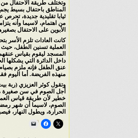
وتختلف طريقة الاحتفال من 
المناطق
باحتفال بسيط يجمع 
ثيابا
تقليدية جديدة، تحرص 
من
اهتمام، لاسيما وأنه يتزام
الأبوين على الاحتفال بصغيره
كانت العادات تلزم الأسر بت
العملية
تسنين الطفل، حيث يق
المسجد
ليقوم بقياس عنقهم
داخل
الدائرة التي يشكلها 
عنق
الطفل فإنه ملزم بصيام 
من
هذه الفريضة. أما اليوم فق
وتقول كوثر العزيزي (ربة بي
أجل
الصوم في سن صغيرة من 
خطير
لأن طريقة قياس العمر
الصوم،
لاسيما أن شهر رمض
الحرارة، ويطول
النهار، فيص