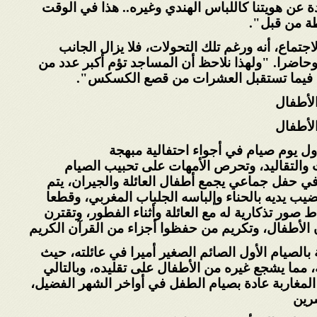
دة عن هويتنا كاللباس الهندي وغيره.. هذا في الوقت
ة من قبل
".
تماع، أنه ورغم تلك التحولات، فلا يزال
الجانب
حاضرا. "ولهذا نلاحظ أن المساجد تؤم أكبر
عدد من
 فيما تستقبل العشرات من قصع الكسكس
".
الأطفال
الأطفال
ل يوم صيام في أجواء احتفالية مبهجة
والتقاليد، وتحرص الأمهات على تحبيب الصيام
ي حفل جماعي يجمع أطفال العائلة والجيران، يتم
ضيب يديه بالحناء وإلباسه الجلباب المغربي، وقطعا
ط صور تذكارية له مع العائلة وأثناء الفطور،
وتقترن
 الأطفال، وتكريم من حفظوا أجزاء من
القرآن الكريم
بالصيام الأول الصائم الصغير أميرا في عائلته،
حيث
 مما يشجع غيره من الأطفال على تقليده،
وبالتالي
لمغاربة عادة بصيام الطفل في أواخر
الشهر الفضيل،
شرين