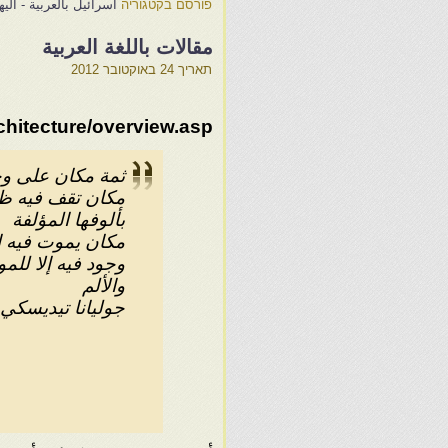
פורסם בקטגוריה
اسرائيل بالعربية - ال
مقالات باللغة العربية
תאריך
24 באוקטובר 2012
chitecture/overview.asp
ثمة مكان على و
مكان تقف فيه ظل
بألوفها المؤلفة
مكان يموت فيه ال
وجود فيه إلا للم
والألم
جوليانا تيديسكي