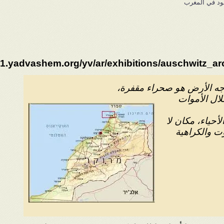
يهود في المغرب
1.yadvashem.org/yv/ar/exhibitions/auschwitz_ar
جه الأرض هو صحراء مقفرة،
ال الأموات
أحياء، مكان لا
وت والكراهية