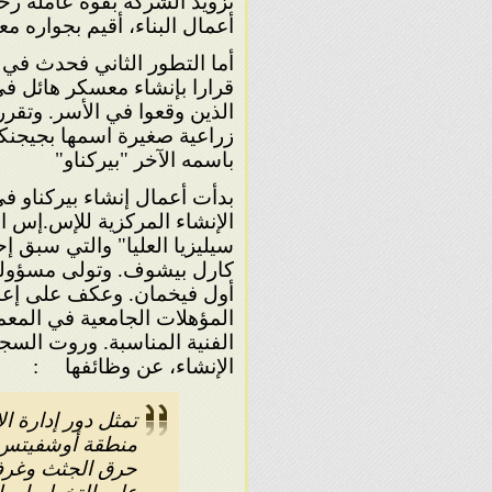
تزويد الشركة بقوة عاملة رخي
أعمال البناء، أقيم بجواره
أما التطور الثاني فحدث في ن
قرارا بإنشاء معسكر هائل في
الذين وقعوا في الأسر. وتقرر
باسمه الآخر "بيركناو"
الإنشاء المركزية للإس.إس 
سيليزيا العليا" والتي سبق إ
كارل بيشوف. وتولى مسؤولية
أول فيخمان. وعكف على إع
المؤهلات الجامعية في المع
الفنية المناسبة. وروت السج
الإنشاء، عن وظائفها
:
تمثل دور إدارة ا
منطقة أوشفيتس، 
حرق الجثث وغرف 