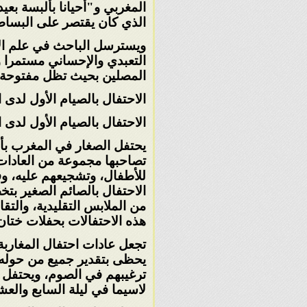
المغربي و"أحيانا
بألبسة بعي
الذي كان
يقتصر على البساط
ويسترسل الباحث في علم الاج
التعبدي والإحساني مستمرا و
المصلين بحيث تظل مفتوحة
الاحتفال بالصيام الأول لدى 
الاحتفال بالصيام الأول لدى 
يحتفل الصغار في المغرب بأو
تصاحبها
مجموعة من العادات 
للأطفال،
وتشجيعهم عليه، وف
الاحتفال
بالصائم الصغير بتخ
من
الملابس التقليدية، والتقا
هذه الاحتفالات بحفلات ختان
تجعل عادات احتفال المغاربة 
يحظى بتقدير جميع من حوله،
ترغيبهم في الصوم، ويحتفل ا
لاسيما في ليلة السابع والع