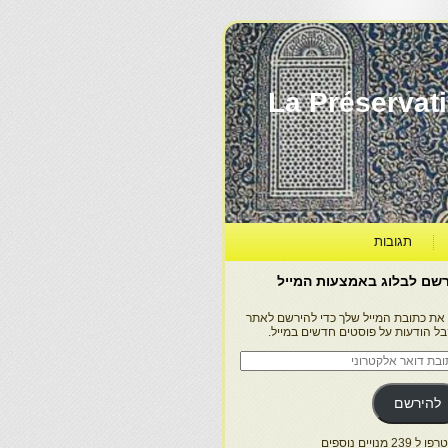
La Préservation, la Diff
תגובות
שם לבלוג באמצעות המייל
 את כתובת המייל שלך כדי להירשם לאתר
בל הודעות על פוסטים חדשים במייל.
בת
ר
טרוני
להירשם
 239 מנויים נוספים