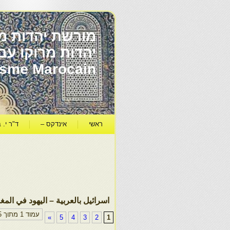
מורשת יהדות מר
ïsme Marocain
ראשי
אינדקס –
ד"ר י. ב
اسرائيل بالعربية – اليهود في الم
עמוד 1 מתוך 5
»
5
4
3
2
1