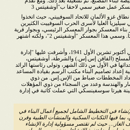
صة لبناء المصنع، ثم تشغيله بعد ذلك. ومع تقدم
 معسكر عمل صغير سمي لاحقا ب"أوشفيتس 3
طاق غزو الألمان للاتحاد السوفييتي، حيث اتخذوا
 سيليزيا العليا لأسرى الحرب السوفييت الكثيرين
 بناء المعسكر بجوار المعسكر الرئيسي، وبجوار قرية
زراعية صغيرة اسمها بجيجنكا. وسمي هذا المعسكر "أوشفيتس 2"، ولكنه اشتهر
بدأت أعمال إنشاء بيركناو في أكتوبر تشرين الأول 1941، وأشرفت عليها "إدارة
المسلح (الفافن إس.إس.) والشرطة، أوشفيتس،
حداثها في الأول من ذلك الشهر، وتولى رئاستها الرائد
 إعداد تصاميم البناء مكتب الرسم بقيادة المساعد
داد المخططات ضباط من الإس.إس. من ذوي
مار والهندسة وعدد من السجناء من ذوي المؤهلات
ينة هيرتا سوسفينسكي التي عملت كاتبة في إدارة
لإنشاء في التخطيط الشامل لجميع أعمال البناء في
بما فيها الثكنات السكنية والمنشآت الطبية وفرن
الغاز… حيث لم تقتصر مسؤولية إدارة الإنشاء