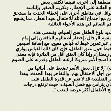
منطقة إلى أخرى، فبينما تكتفي بعض
العائلة على الإفطار، وتكريم الصغير بإلباسه
عوائل في مناطق أخرى على إعطاء الحدث ما يستحق
ن مع اجتماع العائلة للاحتفال بعيد الفطر، مما
يشجع
م الصائم في هذه الأجواء العائلية
حديد بلوغ الطفل سن الصيام، وتسمى هذه
وم الرجال بإحضار أطفالهم اليافعين إلى إمام
 عبر تمرير خيط له قياس معين، مع إضافة أصبعين
الخيط حول عنق الطفل، فإن كان ذلك القياس يوازي
رمضان، وإذا كان العنق أقل من الدائرة فإنه معفى
د أصبح الأمر متروكا لرغبة الطفل وقدرته على
الصوم
ت) "لا تزال بعض الأسر تضغط على أبنائها من
أجل الاحتفال بهم، والتفاخر بهذا الحدث، وهذا
 التقليدية قد لا تعبر عن قدرة الطفل على
ان يتزامن مع فصل الصيف، حيث ترتفع درجات
بح الأطفال أكثر عرضة للتعب
".