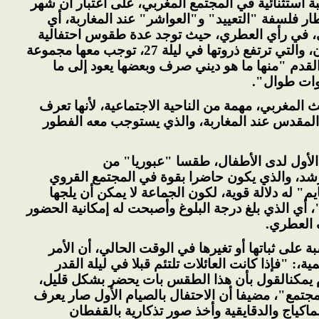
استثنائية في المجتمع
المغربي، على اعتبار أن شهر
ار فلسفة "التعييد
"
و"العواشر" عند المغاربة، أي
ي، في رأي العطري،
حيث توجد عدة طقوس احتفالية
في ليلة 27، توجب معها مجموعة
قدم "منها ما هو
ديني صرف وبعضها يعود إلى ما
نوات طوال
".
حث المغربي، مهمة من
الناحية الاجتماعية، لأنها تعرف
قدس عند المغاربة،
والذي يستوجب معه الفطور
الأول لدى الأطفال، طقسا "عبوريا" من
شد، والذي يكون حاضرا بقوة في المجتمع القروي
" له دلالة قوية، لكون الجماعة لا يمكن أن يلجها
 أي الذي بلغ درجة البلوغ وأصبحت له إمكانية
الحضور
 العطري
.
على ثباتها أو تغيرها في الوقت الحالي، أن الأمر
ية،
: "
فإذا كانت العائلات تلتئم قبلا في ليلة القدر
يمكن
القول بأن هذا الطقس بات يحضر بشكل قليل،
مجتمع"، مضيفا أن الاحتفال بالصيام الأول صار يعرف
ماكياج والدقايقية وأخذ صور تذكارية بالقفطان