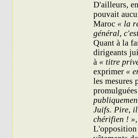
D'ailleurs, 
pouvait aucu
Maroc
« la 
général, c'es
Quant à la f
dirigeants ju
à
« titre priv
exprimer
« e
les mesures p
promulguées
publiquement
Juifs. Pire, i
chérifien ! »
L'opposition 