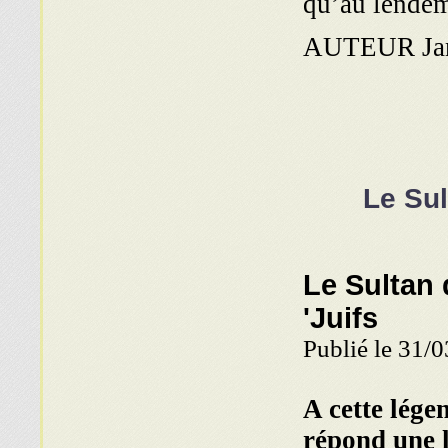
qu’au lende
AUTEUR Jam
Le Sul
'Le Sultan
Juifs'
Publié le 31/
A cette lége
répond une l