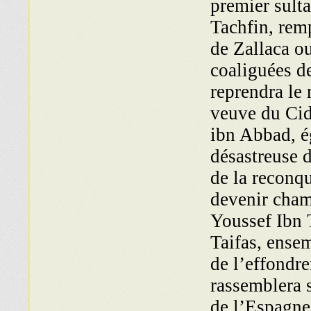
premier sult
Tachfin, remp
de Zallaca ou
coaliguées d
reprendra le
veuve du Cid
ibn Abbad, é
désastreuse 
de la reconq
devenir chame
Youssef Ibn 
Taifas, ense
de l’effondr
rassemblera 
de l’Espagne