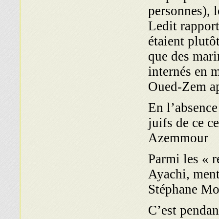
personnes), l
Ledit rapport
étaient plutô
que des marin
internés en 
Oued-Zem apr
En l’absence 
juifs de ce c
Azemmour
Parmi les « r
Ayachi, ment
Stéphane Mos
C’est pendant