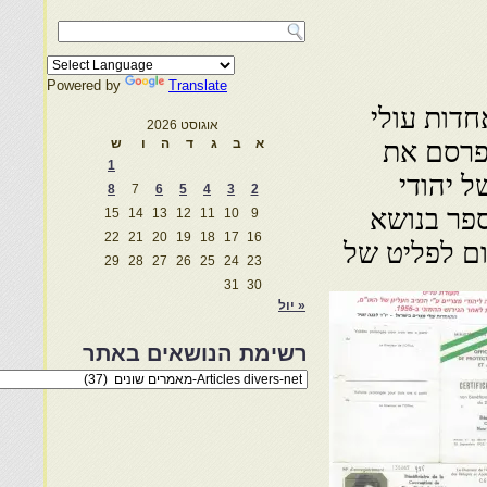
Powered by
Translate
חדות עולי
אוגוסט 2026
פרסם את
א
ב
ג
ד
ה
ו
ש
1
 יהודי
8
7
6
5
4
3
2
ר לבתי ספר בנושא
15
14
13
12
11
10
9
22
21
20
19
18
17
16
מדי שנה הוא יום לפליט של
29
28
27
26
25
24
23
31
30
« יול
רשימת הנושאים באתר
רשימת
הנושאים
באתר