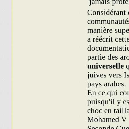
Considérant q
communautés j
manière super
a réécrit cet
documentatio
partie des ar
universelle
q
juives vers I
pays arabes.
En ce qui co
puisqu'il y 
choc en taill
Mohamed V sa
Seconde Gue