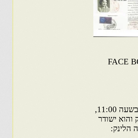
 אחר כך את כתובת הFACE BOOK
נ.ב.: אם אתה ליד מחשב ביום א' (היום) 30.11 בשעה 11:00,
 והוא ישודר
 הלינק: