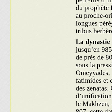
petit-fils d’H
du prophète 
au proche-ori
longues pérég
tribus berbè
L
a dynastie 
jusqu’en 985
de près de 80
sous la pres
Omeyyades, d
fatimides et 
des zenatas. 
d’unification
le Makhzen, a
807, cette da