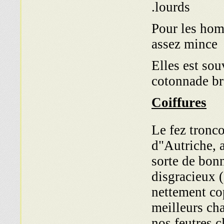
lourds.
Pour les hom
assez mince
Elles est sou
cotonnade br
Coiffures
Le fez tronc
d"Autriche, 
sorte de bonn
disgracieux (
nettement cop
meilleurs cha
nos feutres c