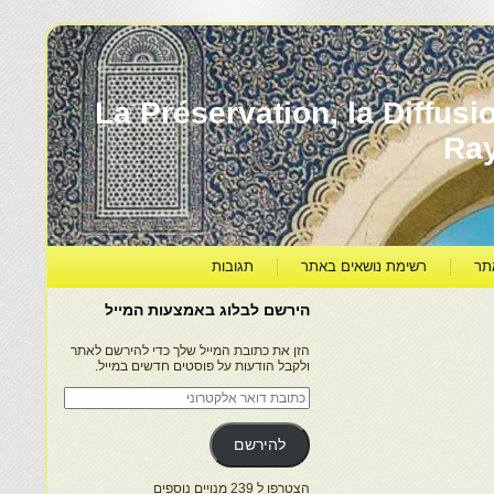
עברה ותרבותה – La Préservation, la Diffusion & le
Ra
תר
רשימת נושאים באתר
תגובות
הירשם לבלוג באמצעות המייל
הזן את כתובת המייל שלך כדי להירשם לאתר
ולקבל הודעות על פוסטים חדשים במייל.
כתובת
דואר
אלקטרוני
להירשם
הצטרפו ל 239 מנויים נוספים