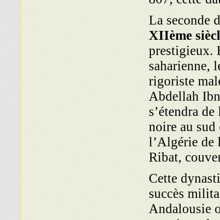
La seconde d
XIIème siècl
prestigieux. 
saharienne, 
rigoriste mal
Abdellah Ibn
s’étendra de
noire au sud 
l’Algérie de 
Ribat, couven
Cette dynast
succès milit
Andalousie o