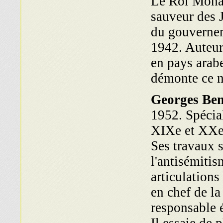
Le Roi Moha
sauveur des J
du gouvernem
1942. Auteur
en pays arab
démonte ce m
Georges Be
1952. Spécial
XIXe et XXe s
Ses travaux 
l'antisémitis
articulations
en chef de l
responsable é