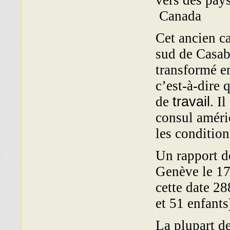
vers des pay
Canada
Cet ancien c
sud de Casab
transformé en
c’est-à-dire 
de
travail
. I
consul améri
les condition
Un rapport d
Genève le 17
cette date 2
et 51 enfants
La plupart de