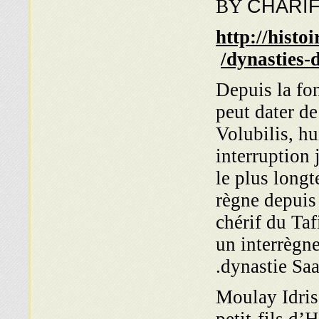
BY
CHARIF
http://histo
dynasties-d
Depuis la fo
peut dater de
Volubilis, hu
interruption 
le plus longt
règne depuis
chérif du Taf
un interrègne
dynastie Saa
Moulay Idriss