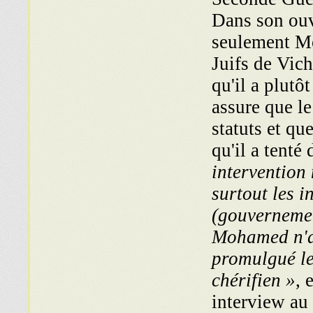
Dans son ouv
seulement Mo
Juifs de Vic
qu'il a plutô
assure que le
statuts et qu
qu'il a tenté 
intervention 
surtout les 
(gouvernement
Mohamed n'a 
promulgué les
chérifien »
, 
interview au