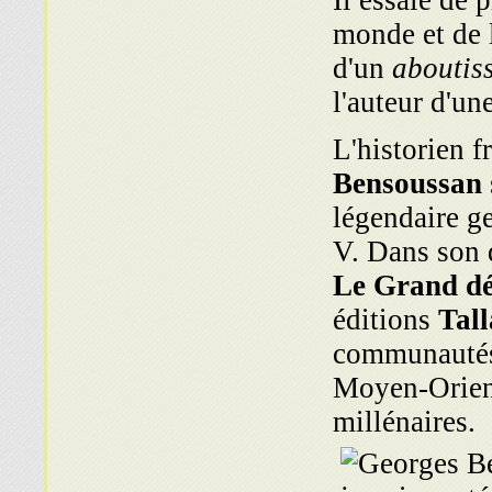
Il essaie de 
monde et de l
d'un
aboutis
l'auteur d'un
L'historien 
Bensoussan
légendaire g
V. Dans son 
Le Grand dé
éditions
Tall
communautés 
Moyen-Orient
millénaires.