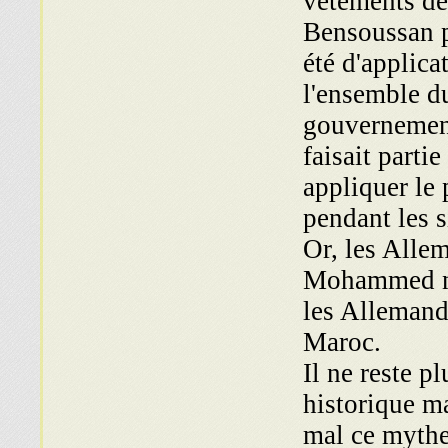
vêtements des
Bensoussan pu
été d'applica
l'ensemble du
gouvernement
faisait parti
appliquer le 
pendant les 
Or, les Alle
Mohammed n'a
les Allemands
Maroc.
Il ne reste p
historique m
mal ce mythe