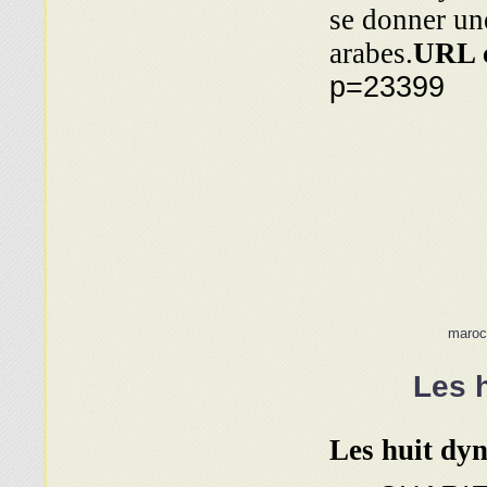
se donner une
arabes.
URL 
p=23399
maroc
Les h
Les huit dyn