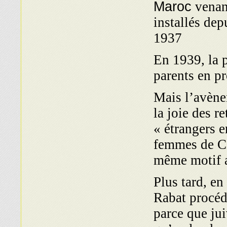
Maroc
venant
installés dep
1937
En 1939, la p
parents en p
Mais l’avènem
la joie des r
« étrangers 
femmes de Ca
même motif a
Plus tard, en
Rabat procéd
parce que jui