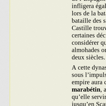
infligera éga
lors de la ba
bataille des 
Castille trou
certaines déc
considérer q
almohades on
deux siècles.
A cette dyna
sous l’impul
empire aura 
marabétin
, 
qu’elle serv
jusqu’en Sca