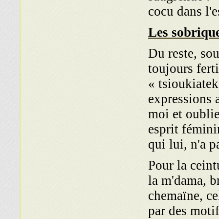
cocu dans l'e
Les sobriqu
Du reste, sou
toujours fer
« tsioukiate
expressions a
moi et oublie
esprit fémini
qui lui, n'a 
Pour la ceint
la m'dama, b
chemaïne, cel
par des moti