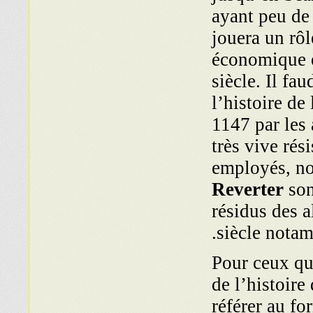
ayant peu de
jouera un rô
économique e
siècle. Il fa
l’histoire d
1147 par les
très vive rés
employés, 
Reverter
son
résidus des 
siècle notam
Pour ceux qui
de l’histoire
référer au f