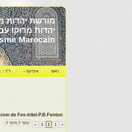
מורשת יהדות מר
ïsme Marocain
ראשי
אינדקס –
ד"ר י. ב
rom de Fes-tritel-P.B.Fenton
עמוד 2 מתוך 3
»
3
2
1
«