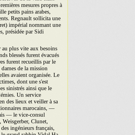
s premières mesures propres à
lle petits pains arabes,
nts. Regnault sollicita une
ret) impérial nommant une
, présidée par Sidi
 au plus vite aux besoins
nds blessés furent évacués
s furent recueillis par le
 dames de la mission
lles avaient organisée. Le
ctimes, dont une s'est
s sinistrés ainsi que le
idémies. Un service
 des lieux et veiller à sa
ctionnaires marocains, —
s — le vice-consul
, Weisgerber, Clunet,
des ingénieurs français,
it le grand rabbin Vidal Ha-