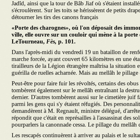
Jadîd, ainsi que la tour de Bâb Jiaf où s'étaient install
s'écroulèrent. Sur les toits se hérissèrent de petits drap
détourner les tirs des canons français
«Porte des charognes», où l'on déposait des immon
ville, elle ouvre sur un couloir qui mène à la porte
LeTourneau,
Fès,
p. 101.
Dans l'après-midi du vendredi 19 un bataillon de renf
marche forcée, ayant couvert 65 kilomètres en une ét
tirailleurs de la Légion étrangère maîtrisa la situation 
guérilla de ruelles acharnée. Mais au mellâh le pillage 
Peut-être pour faire fuir les révoltés, certains des ob
tombèrent également sur le mellâh entraînant la destru
dernier. D'autres tombèrent aussi sur le cimetière juif f
parmi les gens qui s'y étaient réfugiés. Des personnal
demandèrent à M. Regnault, ministre délégué, d'arrête
répondit que c'était en représailles à l'assassinat des so
pourparlers la canonnade cessa. Le pillage du mellâh 
Les rescapés continuèrent à arriver au palais et le sultan