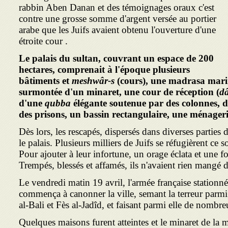
rabbin Aben Danan et des témoignages oraux c'est
contre une grosse somme d'argent versée au portier
arabe que les Juifs avaient obtenu l'ouverture d'une
étroite cour .
Le palais du sultan, couvrant un espace de 200
hectares, comprenait à l'époque plusieurs
bâtiments et
meshwâr-s
(cours), une madrasa marin
surmontée d'un minaret, une cour de réception (
dâ
d'une
qubba
élégante soutenue par des colonnes, d
des prisons, un bassin rectangulaire, une ménagerie
Dès lors, les rescapés, dispersés dans diverses parties 
le palais. Plusieurs milliers de Juifs se réfugièrent ce so
Pour ajouter à leur infortune, un orage éclata et une fo
Trempés, blessés et affamés, ils n'avaient rien mangé 
Le vendredi matin 19 avril, l'armée française station
commença à canonner la ville, semant la terreur parmi
al-Bali et Fès al-Jadîd, et faisant parmi elle de nombre
Quelques maisons furent atteintes et le minaret de la