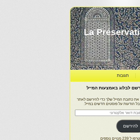
La Préservation, la Diff
תגובות
שם לבלוג באמצעות המייל
 את כתובת המייל שלך כדי להירשם לאתר
בל הודעות על פוסטים חדשים במייל.
בת
ר
טרוני
להירשם
 239 מנויים נוספים