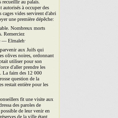
 recueillir au palais.
nt autorisés à occuper des
s cages vides servirent d'abri
voyer une première dépêche:
parable. Nombreux morts
is. Remerciez
.
ce — Elmaleh
 parvenir aux Juifs qui
des olives noires, ordonnant
ptait utiliser pour son
rce d'aller prendre les
s. La faim des 12 000
rosse question de la
 restait entière pour les
seillers fit une visite aux
dressa des paroles de
 possible de leur venir en
 réserves de la ville étant