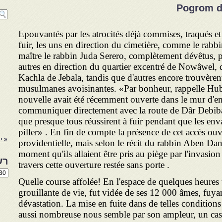
Pogrom de
Epouvantés par les atrocités déjà commises, traqués et 
fuir, les uns en direction du cimetière, comme le rab
maître le rabbin Juda Serero, complètement dévêtus, p
autres en direction du quartier excentré de Nowâwel, d
Kachla de Jebala, tandis que d'autres encore trouvère
musulmanes avoisinantes. «Par bonheur, rappelle Hub
nouvelle avait été récemment ouverte dans le mur d'en
communiquer directement avec la route de Dâr Debibag
que presque tous réussirent à fuir pendant que les enva
piller» . En fin de compte la présence de cet accès ouve
« י
providentielle, mais selon le récit du rabbin Aben Dan
moment qu'ils allaient être pris au piège par l'invasio
רש
travers cette ouverture restée sans porte .
רשי
הנו
Quelle course affolée! En l'espace de quelques heures t
באת
grouillante de vie, fut vidée de ses 12 000 âmes, fuyant
dévastation. La mise en fuite dans de telles condition
aussi nombreuse nous semble par son ampleur, un cas 