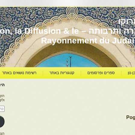
וקו
יהדות מרוקו עברה ותרבותה – usion & le
Rayonnement du Juda
ן-נון
ספרים ופרסומים
קטגוריות באתר
רשימת נושאים באתר
היר
הזן
ולק
כתו
דוא
אלק
Pog
הצטרפו ל