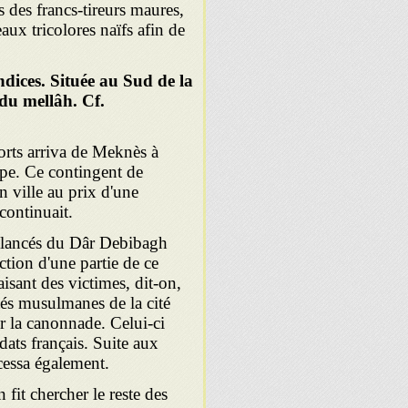
és des francs-tireurs maures,
eaux tricolores naïfs afin de
dices. Située au Sud de la
 du mellâh. Cf.
orts arriva de Meknès à
ape. Ce contingent de
en ville au prix d'une
continuait.
us lancés du Dâr Debibagh
ction d'une partie de ce
aisant des victimes, dit-on,
ités musulmanes de la cité
r la canonnade. Celui-ci
ldats français. Suite aux
cessa également.
 fit chercher le reste des