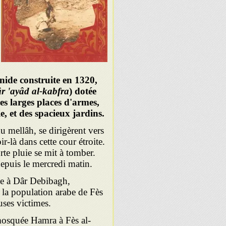
ide construite en 1320,
r 'ayâd al-kabfra
) dotée
es larges places d'armes,
, et des spacieux jardins.
du mellâh, se dirigèrent vers
ir-là dans cette cour étroite.
rte pluie se mit à tomber.
depuis le mercredi matin.
née à Dâr Debibagh,
 la population arabe de Fès
uses victimes.
 mosquée Hamra à Fès al-