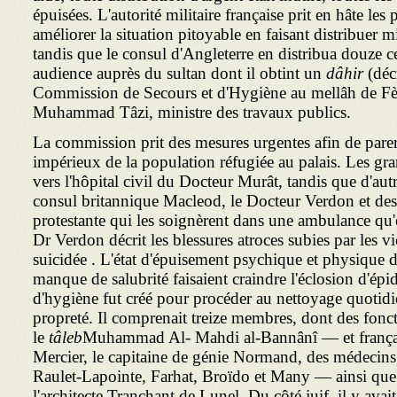
épuisées. L'autorité militaire française prit en hâte le
améliorer la situation pitoyable en faisant distribuer mi
tandis que le consul d'Angleterre en distribua douze ce
audience auprès du sultan dont il obtint un
dâhir
(déc
Commission de Secours et d'Hygiène au mellâh de Fès
Muhammad Tâzi, ministre des travaux publics.
La commission prit des mesures urgentes afin de parer
impérieux de la population réfugiée au palais. Les gra
vers l'hôpital civil du Docteur Murât, tandis que d'autre
consul britannique Macleod, le Docteur Verdon et des
protestante qui les soignèrent dans une ambulance qu'e
Dr Verdon décrit les blessures atroces subies par les vi
suicidée . L'état d'épuisement psychique et physique de
manque de salubrité faisaient craindre l'éclosion d'ép
d'hygiène fut créé pour procéder au nettoyage quotidien
propreté. Il comprenait treize membres, dont des fon
le
tâleb
Muhammad Al- Mahdi al-Bannânî — et françai
Mercier, le capitaine de génie Normand, des médecins
Raulet-Lapointe, Farhat, Broïdo et Many — ainsi que 
l'architecte Tranchant de Lunel. Du côté juif, il y ava