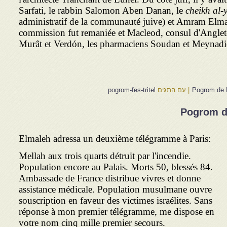
Sarfati, le rabbin Salomon Aben Danan, le
cheikh al-
administratif de la communauté juive) et Amram Elmal
commission fut remaniée et Macleod, consul d'Anglete
Murât et Verdón, les pharmaciens Soudan et Meynadier,
Pogrom de F
|
עם התגים
pogrom-fes-tritel
Pogrom de
Elmaleh adressa un deuxième télégramme à Paris:
Mellah aux trois quarts détruit par l'incendie.
Population encore au Palais. Morts 50, blessés 84.
Ambassade de France distribue vivres et donne
assistance médicale. Population musulmane ouvre
souscription en faveur des victimes israélites. Sans
réponse à mon premier télégramme, me dispose en
votre nom cinq mille premier secours.