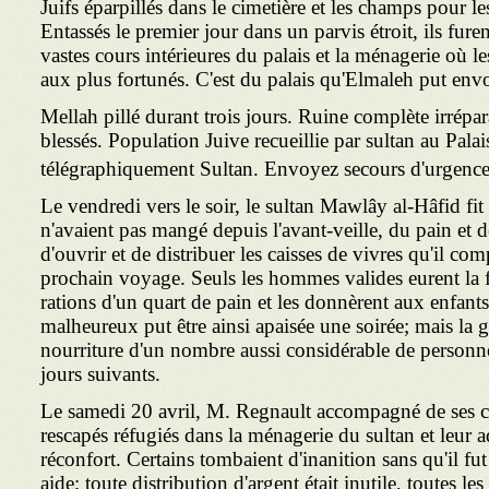
Juifs éparpillés dans le cimetière et les champs pour les
Entassés le premier jour dans un parvis étroit, ils fure
vastes cours intérieures du palais et la ménagerie où le
aux plus fortunés. C'est du palais qu'Elmaleh put en
Mellah pillé durant trois jours. Ruine complète irré
blessés. Population Juive recueillie par sultan au Pala
télégraphiquement Sultan. Envoyez secours d'urgen
Le vendredi vers le soir, le sultan Mawlây al-Hâfid fit
n'avaient pas mangé depuis l'avant-veille, du pain et 
d'ouvrir et de distribuer les caisses de vivres qu'il com
prochain voyage. Seuls les hommes valides eurent la fo
rations d'un quart de pain et les donnèrent aux enfant
malheureux put être ainsi apaisée une soirée; mais la g
nourriture d'un nombre aussi considérable de personnes
jours suivants.
Le samedi 20 avril, M. Regnault accompagné de ses con
rescapés réfugiés dans la ménagerie du sultan et leur a
réconfort. Certains tombaient d'inanition sans qu'il fut
aide; toute distribution d'argent était inutile, toutes les