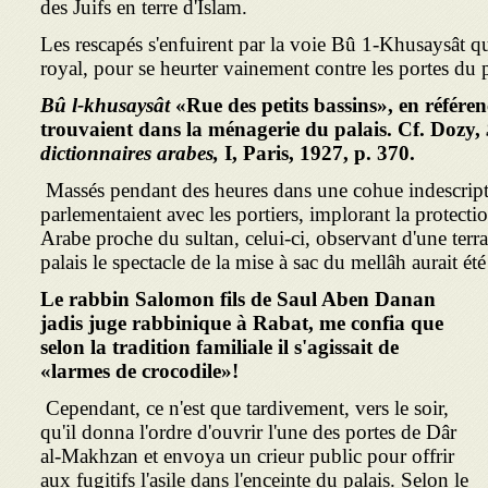
des Juifs en terre d'Islam.
Les rescapés s'enfuirent par la voie Bû 1-Khusaysât qu
royal, pour se heurter vainement contre les portes du p
Bû l-khusaysât
«Rue des petits bassins», en référen
trouvaient dans la ménagerie du palais. Cf. Dozy,
dictionnaires arabes,
I, Paris, 1927, p. 370.
Massés pendant des heures dans une cohue indescriptib
parlementaient avec les portiers, implorant la protecti
Arabe proche du sultan, celui-ci, observant d'une terr
palais le spectacle de la mise à sac du mellâh aurait é
Le rabbin Salomon fils de Saul Aben Danan
jadis juge rabbinique à Rabat, me confia que
selon la tradition familiale il s'agissait de
«larmes de crocodile»!
Cependant, ce n'est que tardivement, vers le soir,
qu'il donna l'ordre d'ouvrir l'une des portes de Dâr
al-Makhzan et envoya un crieur public pour offrir
aux fugitifs l'asile dans l'enceinte du palais. Selon le