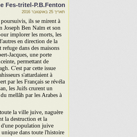
 Fes-tritel-P.B.Fenton
תאריך
25 באוקטובר 2016
poursuivis, ils se mirent à
bin Joseph Ben Naïm et son
our implorer les morts, les
'autres en direction de la
nt refuge dans des maisons
ert-Jacques, une porte
ceinte, permettant de
h. C'est par cette issue
hisseurs s'attardaient à
rt par les Français se révéla
an, les Juifs crurent un
n du mellâh par les Arabes à
oute la ville juive, naguère
 la destruction et la
s d'une population juive
unique dans toute l'histoire