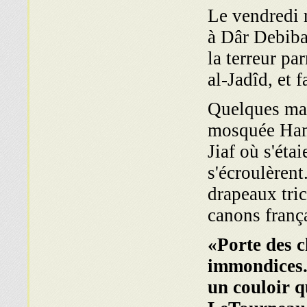
Le vendredi m
à Dâr Debiba
la terreur pa
al-Jadîd, et 
Quelques mais
mosquée Hamr
Jiaf où s'éta
s'écroulèrent.
drapeaux tric
canons franç
«Porte des c
immondices. 
un couloir q