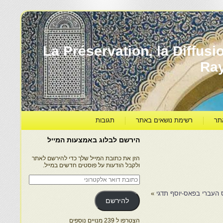
עברה ותרבותה – La Préservation, la Diffusion & le
Ra
תר
רשימת נושאים באתר
תגובות
הירשם לבלוג באמצעות המייל
הזן את כתובת המייל שלך כדי להירשם לאתר
ולקבל הודעות על פוסטים חדשים במייל.
כתובת
דואר
אלקטרוני
 העברי בפאס-יוסף תדגי
»
להירשם
הצטרפו ל 239 מנויים נוספים