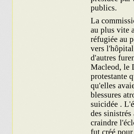
publics.
La commissio
au plus vite
réfugiée au p
vers l'hôpita
d'autres fure
Macleod, le 
protestante 
qu'elles avai
blessures atr
suicidée . L
des sinistrés
craindre l'éc
fut créé pour