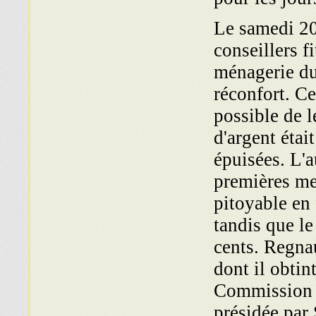
Le samedi 20
conseillers f
ménagerie du 
réconfort. Ce
possible de l
d'argent était
épuisées. L'a
premières mes
pitoyable en 
tandis que le
cents. Regnau
dont il obtin
Commission d
présidée par