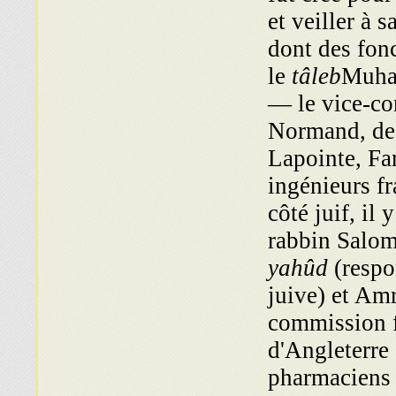
et veiller à 
dont des fon
le
tâleb
Muha
— le vice-con
Normand, des
Lapointe, Fa
ingénieurs fr
côté juif, il
rabbin Salo
yahûd
(respo
juive) et Am
commission f
d'Angleterre 
pharmaciens 