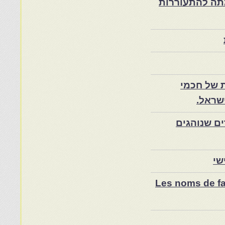
ת במרוקו בסוף המאה ה־19 ותרומתה להתעוררות
 של חכמי
שראל.
ם שנוהגים
שי
Les noms de fam