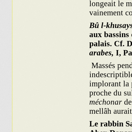
longeait le m
vainement con
Bû l-khusay
aux bassins 
palais. Cf. 
arabes,
I, Pa
Massés pend
indescriptibl
implorant la
proche du sul
méchonar
de 
mellâh aurai
Le rabbin Sa