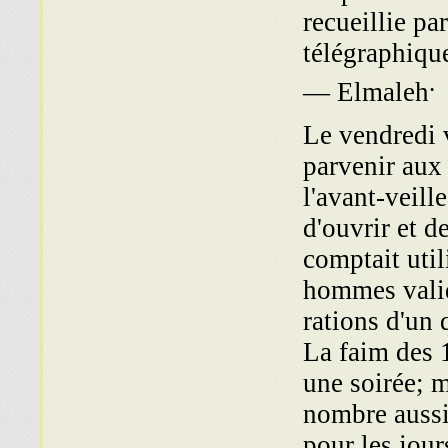
recueillie pa
télégraphiqu
.
— Elmaleh
Le vendredi v
parvenir aux
l'avant-veill
d'ouvrir et de
comptait util
hommes valide
rations d'un 
La faim des 
une soirée; m
nombre aussi 
pour les jour