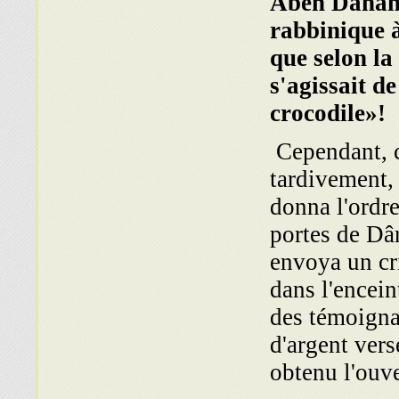
Aben Danan 
rabbinique 
que selon la 
s'agissait d
crocodile»!
Cependant, c
tardivement, v
donna l'ordre
portes de Dâ
envoya un cri
dans l'encein
des témoigna
d'argent vers
obtenu l'ouve