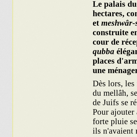
Le palais du
hectares, co
et
meshwâr-
construite e
cour de réce
qubba
élégan
places d'arm
une ménageri
Dès lors, les
du mellâh, se
de Juifs se ré
Pour ajouter 
forte pluie s
ils n'avaient