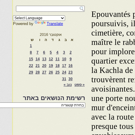
Epouvantés pa
poursuivis, i
Powered by
Translate
cimetière, c
אוקטובר 2016
maître le ra
א
ב
ג
ד
ה
ו
ש
1
pour implorer
8
7
6
5
4
3
2
quartier exc
15
14
13
12
11
10
9
22
21
20
19
18
17
16
la Kachla de 
29
28
27
26
25
24
23
trouvèrent r
31
30
« ספט
נוב »
avoisinantes
une porte no
רשימת הנושאים באתר
רשימת
mur d'encein
הנושאים
באתר
avec la route
presque tous 