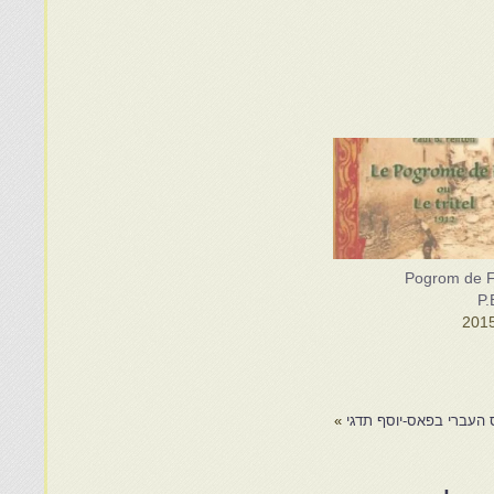
Pogrom de Fe
P.
 העברי בפאס-יוסף תדגי
»