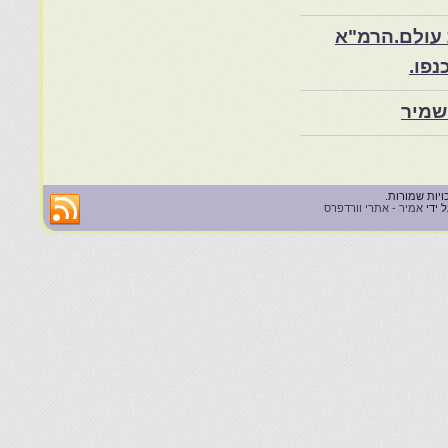
 עולם.הרמ"א
שמיר
 ידי
אמיר - אתרי וורדפרס