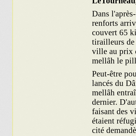
LeTourneau
Dans l'après
renforts arr
couvert 65 k
tirailleurs d
ville au prix
mellâh le pil
Peut-être pou
lancés du Dâ
mellâh entraî
dernier. D'au
faisant des v
étaient réfu
cité demandè