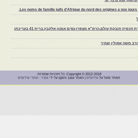
רגאן- עמרם בן ישי
Les noms de famille juifs d'Afrique du nord des origines a nos jou
צפרו – קהילה יהודית קטנה במרוקו, ויצירת חכמיה חובקת עולם.הרמ"א מצפרו-נסים אמנון אלקבץ.ברית 41 בעריכתו
רב משה אסולין שמיר
Copyright © 2012-2018. כל הזכויות שמורות.
האתר פועל על
וורדפרס
| האתר עוצב והוקם על ידי
אמיר - אתרי וורדפרס