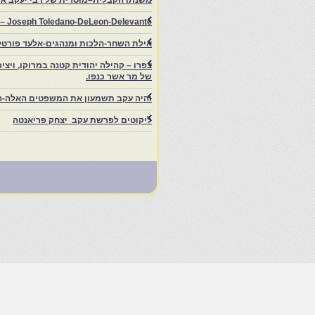
משנתו הקבלית–מוסרית של רבי יעקב איפ
rs – Joseph Toledano-DeLeon-Delevante.
אילת השחר-הלכות ומנהגים-אלעד פורטל
של מר אשר כנפו.
והיה עקב תשמעון את המשפטים האלה-ה
ליקוטים לפרשת עקב יצחק פריאנטה