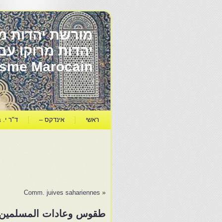
מורשת יהדות מר
ïsme Marocain
ראשי
אינדקס –
ד"ר י. ב
Comm. juives sahariennes
«
طقوس وعادات المسلمين الم