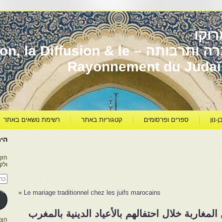
וקו
יהדות מרוקו עברה ותרבותה – usion & le
Rayonnement du Juda
ן-נון
ספרים ופרסומים
קטגוריות באתר
רשימת נושאים באתר
היר
הזן
ולק
כתו
דוא
אלק
»
Le mariage traditionnel chez les juifs marocains
غاربة خلال احتفالهم بالأعياد الدينية بالمغرب
הצטרפו ל