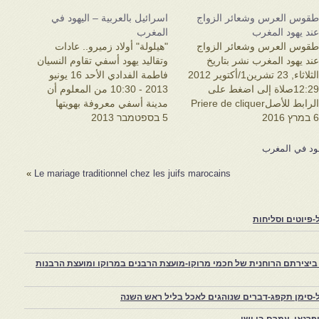
قوس العرس وشعائر الزواج
اسرائيل بالعربية – اليهود في
ند يهود المغرب
المغرب
قوس العرس وشعائر الزواج
"هيلولة" أولاد زميرو.. عادات
ند يهود المغرب نشر بتاريخ
وتقاليد يهود أسفي تقاوم النسيان
الثلاثاء, 23 تشرين1/أكتوير 2012
فاطمة الفدادي الأحد 16 يونيو
12:29صلاة إلى اضغط على
2013 - 10:30 من المعلوم أن
الرابط للأصلPriere de cliquer
مدينة أسفي معروفة بهويتها
 במרץ 2016
sur le lien de l'originalكتب
5 בספטמבר 2013
البحرية، وتنوع ساكنتها كان دائما
واسطة:
مرتبطا بنشاط الميناء وبحصته من
حياةhttp://likoulinissae.com/
التجارة الخارجية، وينطبق نفس
يهود في المغرب
غم أن عادات الاحتفال بالزواج
الشئ على الجزء اليهودي من هذه
»
Le mariage traditionnel chez les juifs marocains
ند اليهود لها طقوسها الخاصة
الساكنة. وحسب مقالة " الجماعة
خطواتها ومراحلها الخاصة أيضا،
اليهودية…
لا أن تداخل الثقافتين اليهودية
المغربية جعل للعرس…
פיוטים וסליחות
יצירתם הרוחנית של חכמי מרוקו-מועצת הרבנים במרוקו ומועצת הרבנות
-סימן תקפג-דברים שנוהגים לאכל בליל ראש השנה