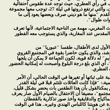
ي، في رأي العطري،
حيث توجد عدة طقوس احتفالية
في ليلة 27، توجب معها مجموعة
قدم "منها ما هو
ديني صرف وبعضها يعود إلى ما
نوات طوال
".
حث المغربي، مهمة من
الناحية الاجتماعية، لأنها تعرف
قدس عند المغاربة،
والذي يستوجب معه الفطور
الأول لدى الأطفال، طقسا "عبوريا" من
شد، والذي يكون حاضرا بقوة في المجتمع القروي
" له دلالة قوية، لكون الجماعة لا يمكن أن يلجها
 أي الذي بلغ درجة البلوغ وأصبحت له إمكانية
الحضور
 العطري
.
على ثباتها أو تغيرها في الوقت الحالي، أن الأمر
ية،
: "
فإذا كانت العائلات تلتئم قبلا في ليلة القدر
يمكن
القول بأن هذا الطقس بات يحضر بشكل قليل،
مجتمع"، مضيفا أن الاحتفال بالصيام الأول صار يعرف
ماكياج والدقايقية وأخذ صور تذكارية بالقفطان
دة عن هويتنا كاللباس الهندي وغيره.. هذا في الوقت
ة من قبل
".