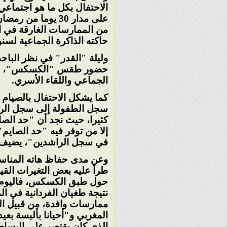
الاحتفال بكل ما هو اجتماع
على مدار 30 يوما من رمضان، والتي ترتفع ذروتها
من الممارسات الغارقة في ال
حاكته الذاكرة الجماعية لس
وليلة "القدر" في نظر البا
حضور طقس "الكسكس"، الم
الجماعي واللقاء الأسري
.
كما يشكل الاحتفال بالصيام 
سجل
الطفولة إلى سجل الر
كثيرا،
حيث نجد أن "حد الصايم
إلا
من توفر فيه "حد الصايم"،
في سجل الراشدين"، يضيف
وعن مدى حفاظ هاته المناسبة 
طرأ عليه بعض التغيرات القيم
حول طبق الكسكس، فاليوم 
نتيجة طغيان الفردانية في
ال
ممارسات وافدة، من
قبيل ال
المغربي و"أحيانا
بألبسة بعي
الذي كان
يقتصر على البساط