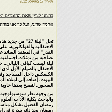
תאריך
17 באוגוסט 2012
ברצוני לציין שאת החומרים הלל
אחמד שריגי, ועל כך אני מודה 
تحل "ليلة 27" من جديد
الاحتفالية والفولكلورية،
على 
القدر" في المعتقد السائد عند
تصاحبه من
تمثلات اجتماعية 
ليلة ليست كباقي الليالي.. 
الاحتفال
بالصيام الأول لدى 
الكسكس داخل المساجد وف
البيوت،
إضافة إلى امتلاء ا
السحور.. لتصبح بعدها خاوي
من وجهة نظر سوسيولوجية، ي
والباحث بكلية الآداب العلوم 
رمضان الفضيل تشكل مناسبة 
رمضان بحد ذاته يندرج في إط