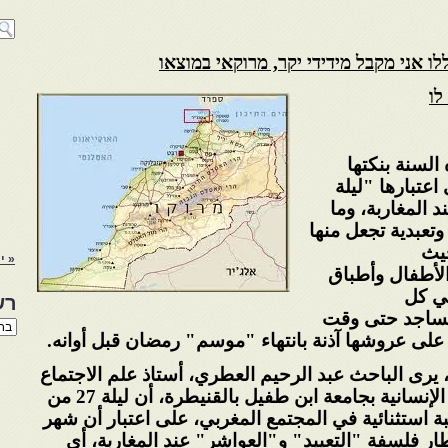
ו אני מקבל מידידי יקר, מרוקאי במוצאו
לו
 هذه السنة بنكتها
اعتبارها "ليلة
 المغاربة، وما
وتعبدية تجعل منها
حيث
« י
الأطفال وأطباق
ي كل
רש
لمساجد حتى وقت
רשי
ة على عروشها
آذنة بانتهاء "موسم" رمضان قبل أوانه
.
הנו
באת
رى الباحث عبد الرحيم العطري، أستاذ علم
الاجتماع
الإنسانية بجامعة ابن طفيل
بالقنيطرة، أن ليلة 27 من
استثنائية في المجتمع
المغربي، على اعتبار أن شهر
ار فلسفة "التعييد
"
و"العواشر" عند المغاربة، أي