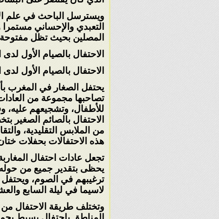
ويسترسل الباحث في علم الاج
التعبدي والإحساني مستمرا و
المصلين بحيث تظل مفتوحة
الاحتفال بالصيام الأول لدى 
الاحتفال بالصيام الأول لدى 
يحتفل الصغار في المغرب بأو
تصاحبها
مجموعة من العادات 
للأطفال،
وتشجيعهم عليه، وف
الاحتفال
بالصائم الصغير بتخ
من
الملابس التقليدية، والتقا
هذه الاحتفالات بحفلات ختان
تجعل عادات احتفال المغاربة 
يحظى بتقدير جميع من حوله،
ترغيبهم في الصوم، ويحتفل ا
لاسيما في ليلة السابع والع
وتختلف طريقة الاحتفال من 
المناطق
باحتفال بسيط يجمع 