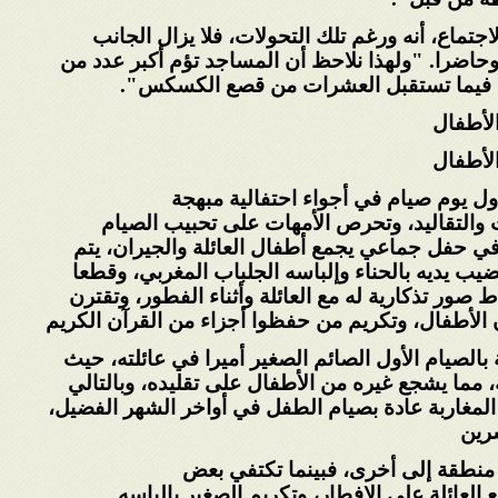
تماع، أنه ورغم تلك التحولات، فلا يزال
الجانب
حاضرا. "ولهذا نلاحظ أن المساجد تؤم أكبر
عدد من
 فيما تستقبل العشرات من قصع الكسكس
".
الأطفال
الأطفال
ل يوم صيام في أجواء احتفالية مبهجة
والتقاليد، وتحرص الأمهات على تحبيب الصيام
ي حفل جماعي يجمع أطفال العائلة والجيران، يتم
ضيب يديه بالحناء وإلباسه الجلباب المغربي، وقطعا
ط صور تذكارية له مع العائلة وأثناء الفطور،
وتقترن
 الأطفال، وتكريم من حفظوا أجزاء من
القرآن الكريم
بالصيام الأول الصائم الصغير أميرا في عائلته،
حيث
 مما يشجع غيره من الأطفال على تقليده،
وبالتالي
لمغاربة عادة بصيام الطفل في أواخر
الشهر الفضيل،
شرين
منطقة إلى أخرى، فبينما تكتفي بعض
العائلة على الإفطار، وتكريم الصغير بإلباسه