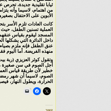
ثيابا
تقليدية جديدة، تحرص 
من
اهتمام، لاسيما وأنه يتزام
الأبوين على الاحتفال بصغيره
كانت العادات تلزم الأسر بت
العملية
تسنين الطفل، حيث يق
المسجد
ليقوم بقياس عنقهم
داخل
الدائرة التي يشكلها 
عنق
الطفل فإنه ملزم بصيام 
من
هذه الفريضة. أما اليوم فق
وتقول كوثر العزيزي (ربة بي
أجل
الصوم في سن صغيرة من 
خطير
لأن طريقة قياس العمر
الصوم،
لاسيما أن شهر رمض
الحرارة، ويطول
النهار، فيص
קשור