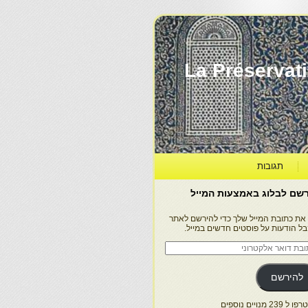
La Préservation, la Diff
תגובות
שם לבלוג באמצעות המייל
 את כתובת המייל שלך כדי להירשם לאתר
בל הודעות על פוסטים חדשים במייל.
בת
ר
טרוני
להירשם
 239 מנויים נוספים