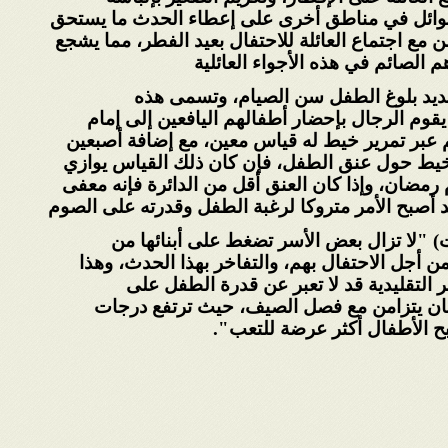
عوائل في مناطق أخرى على إعطاء الحدث ما يستحق
ن مع اجتماع العائلة للاحتفال بعيد الفطر، مما
يشجع
م الصائم في هذه الأجواء العائلية
حديد بلوغ الطفل سن الصيام، وتسمى هذه
وم الرجال بإحضار أطفالهم اليافعين إلى إمام
 عبر تمرير خيط له قياس معين، مع إضافة أصبعين
الخيط حول عنق الطفل، فإن كان ذلك القياس يوازي
رمضان، وإذا كان العنق أقل من الدائرة فإنه معفى
د أصبح الأمر متروكا لرغبة الطفل وقدرته على
الصوم
ت) "لا تزال بعض الأسر تضغط على أبنائها من
أجل الاحتفال بهم، والتفاخر بهذا الحدث، وهذا
 التقليدية قد لا تعبر عن قدرة الطفل على
ان يتزامن مع فصل الصيف، حيث ترتفع درجات
بح الأطفال أكثر عرضة للتعب
".