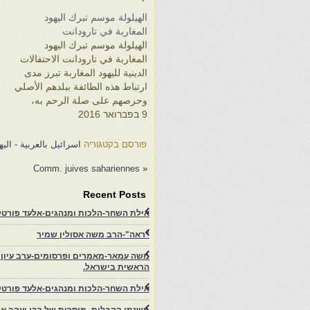
الهيلولة موسم تبرك اليهود
ط
المغاربة في تارودانت
ع
الهيلولة موسم تبرك اليهود
ط
المغاربة في تارودانت الاحتفالات
ع
الدينية لليهود المغاربة تبرز مدى
ارتباط هذه الطائفة ببلدهم الأصلي
وحرصهم على صلة الرحم به،
9 בפברואר 2016
وبتعلقهم الكبير بأوليائهم الذين
6
يحظون بقدر كبير من الاحترام
ب
والتقديس لديهم، وتؤكد أيضا
פורסם בקטגוריה
اسرائيل بالعربية - ال
التسامح الديني الكبير الذي يقابل
ر
Comm. juives sahariennes
«
به المغرب طائفة اليهود المغاربة.
ع
العرب [نُشر في 04/01/2016،
و
Recent Posts
العدد: 10144،…
إ
و
אילת השחר-הלכות ומנהגים-אלעד פורטל-
"ראה"-הרב משה אסולין שמיר
משה עמאר-מאמרים ופרסומים-ערב עיון ב
הראשית בישראל.
אילת השחר-הלכות ומנהגים-אלעד פורטל