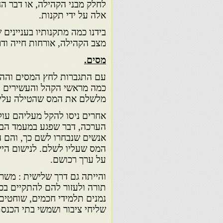
לחלק מבני הקהילה, או דבר הח
אלה על ידי תקנות.
בידנו כמה מתקנותיו בעניינים 
מצב הקהילה, אורחות חייה ודר
מסים.
עם התגברות לחץ המסים וההי
כמה מראשי הקהל והעשירים ל
מלשלם את המס שהטילה עליהם
אחרים ניסו להקל מעליהם עול
הערכה, דבר שפגע במעמד הבינ
אנשים שנבחרו לשם כך, והם הי
המס שעליו לשלם. לנישום הי
על ערך רכושם.
והייתה גם דרך שלישית : משר
תורה ולעזור להם להתקיים בכב
נמנים תלמידי חכמים, שוחטים,
שליחי ציבור ושמשי בתי הכנסת