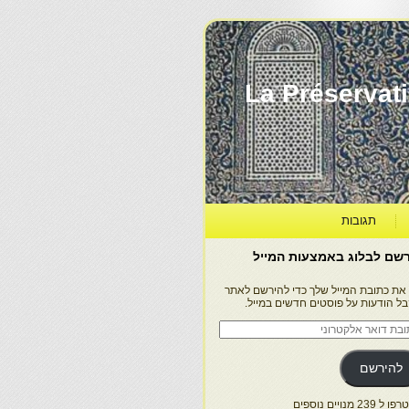
La Préservation, la Diff
תגובות
שם לבלוג באמצעות המייל
 את כתובת המייל שלך כדי להירשם לאתר
בל הודעות על פוסטים חדשים במייל.
בת
ר
טרוני
להירשם
 239 מנויים נוספים