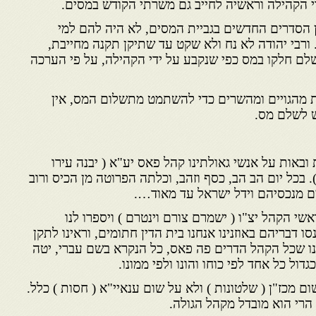
 הקהילה וראשיה לחייב גם משרתי הקודש במסים.
ן הסדרים החדשים בגביית המסים, לא היה להם למי
 ורבי יהודה לא נח ולא שקט עד שתיקן תקנה מחייבת,
שלם חלקו במס כפי שנקבע על ידי הקהילה, על פי הערכה
ת מהגויים ומהשרים כדי להשתמט מתשלום המס, אין
 לשלם מס.
ובאות על אנשי גאולתינו קהל פאס יע"א ( יבנה עירו
). בכל יום הב הב, כסף וזהב, וכלתה הפרוטה מן הכיס ורוב
ם מנכסיהם וידל ישראל עד מאוד….
שי הקהל יצ"ו ( ישמרם צורם וינטרם ) ויספרו לנו
ו דבריהם באוזנינו אנחנו בית הדין חתומים, וראינו לתקן
רנו שכל הקהל הדרים פה פאס, כל הנקרא בשם עברי, יטה
דול כל אחד לפי כוחו והונו ולפי ממונו.
ום מכז"ן ( שלטונות ) ולא על שום ענאיי"א ( חסות ) כלל.
הרי הוא מובדל מקהל הגולה.