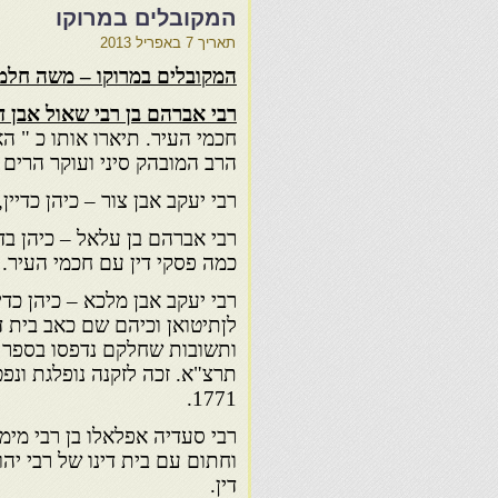
המקובלים במרוקו
תאריך
7 באפריל 2013
המקובלים במרוקו – משה חלמי
רבי אברהם בן רבי שאול אבן ד
חכמי העיר. תיארו אותו כ " ה
הרב המובהק סיני ועוקר הרים הד
רבי יעקב אבן צור – כיהן כדיי
רבי אברהם בן עלאל – כיהן בד
כמה פסקי דין עם חכמי העיר.
רבי יעקב אבן מלכא – כיהן כדי
לןתיטואן וכיהם שם כאב בית ד
ותשובות שחלקם נדפסו בספר "
תרצ"א. זכה לזקנה נופלגת ונ
1771.
רבי סעדיה אפלאלו בן רבי מימו
וחתום עם בית דינו של רבי יה
דין.