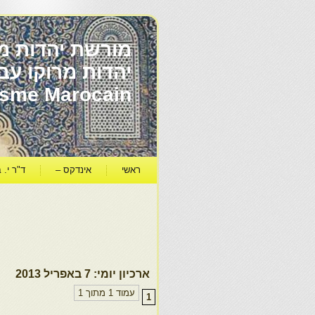
מורשת יהדות מר
ïsme Marocain
ראשי
אינדקס –
ד"ר י. ב
ארכיון יומי:
7 באפריל 2013
עמוד 1 מתוך 1
1