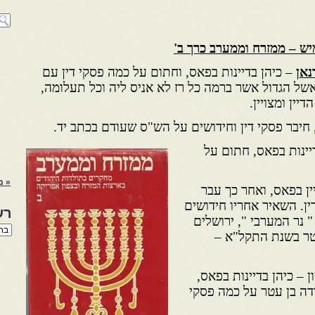
ש – ממזרח וממערב כרך ב'
נאן
– כיהן בדיינות בפאס, וחתום על כמה פסקי דין עם
אשל הגדול אשר ברמה כל רז לא אניס ליה וכל תעלומה,
יין ומצויין.
ן, חיבר פסקי דין וחידושים על הש"ס שעודם בכתב יד.
יינות בפאס, חתום על
« מ
ין בפאס, ואחר כך עבר
ין. השאיר אחריו חידושים
רש
 נר המערבי ", ירושלים
רשי
פטר בשנת התקל"א –
הנו
באת
ן – כיהן בדיינות בפאס,
ודה בן עטר על כמה פסקי