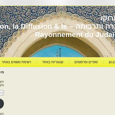
וקו
יהדות מרוקו עברה ותרבותה – usion & le
Rayonnement du Juda
ן-נון
ספרים ופרסומים
קטגוריות באתר
רשימת נושאים באתר
היר
הזן
ולק
כתו
דוא
אלק
הצטרפו ל