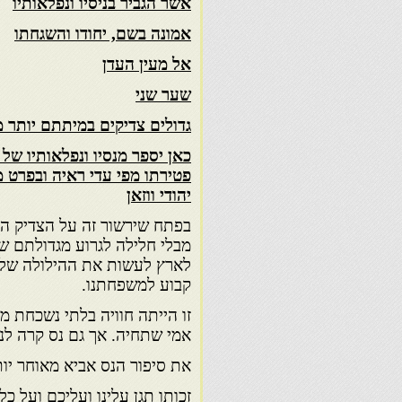
אשר הגביר בניסיו ונפלאותיו
אמונה בשם, יחודו והשגחתו
אל מעין העדן
שער שני
גדולים צדיקים במיתתם יותר 
כאן יספר מנסיו ונפלאותיו של
פטירתו מפי עדי ראיה ובפרט מ
יהודי ווזאן
בפתח שירשור זה על הצדיק הנ
מבלי חלילה לגרוע מגדולתם של
לארץ לעשות את ההילולה של ה
קבוע למשפחתנו.
זו הייתה חוויה בלתי נשכחת מ
אמי שתחיה. אך גם נס קרה לנו ש
את סיפור הנס אביא מאוחר יות
זכותו תגן עלינו ועליכם ועל כ