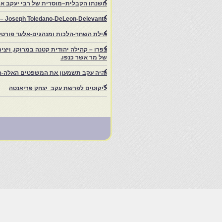
משנתו הקבלית–מוסרית של רבי יעקב איפ
rs – Joseph Toledano-DeLeon-Delevante.
אילת השחר-הלכות ומנהגים-אלעד פורטל
של מר אשר כנפו.
והיה עקב תשמעון את המשפטים האלה-ה
ליקוטים לפרשת עקב יצחק פריאנטה