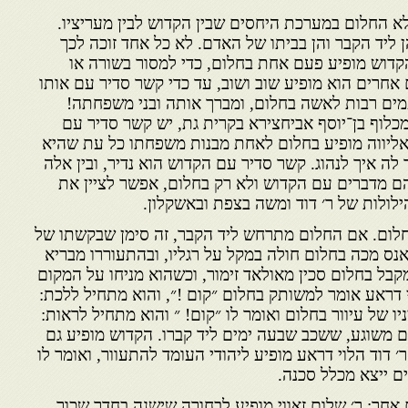
א החלום במערכת היחסים שבין הקדוש לבין מעריציו.
ליד הקבר והן בביתו של האדם. לא כל אחד זוכה לכך
קדוש מופיע פעם אחת בחלום, כדי למסור בשורה או
אחרים הוא מופיע שוב ושוב, עד כדי קשר סדיר עם אותו
עמים רבות לאשה בחלום, ומברך אותה ובני משפחתה!
לוף בן־יוסף אביחצירא בקרית גת, יש קשר סדיר עם
אליווה מופיע בחלום לאחת מבנות משפחתו כל עת שהיא
לה איך לנהוג. קשר סדיר עם הקדוש הוא נדיר, ובין אלה
הם מדברים עם הקדוש ולא רק בחלום, אפשר לציין את
לולות של ר׳ דוד ומשה בצפת ובאשקלון.
חלום. אם החלום מתרחש ליד הקבר, זה סימן שבקשתו של
נס מכה בחלום חולה במקל על רגליו, ובהתעוררו מבריא
בל בחלום סכין מאולאד זימור, וכשהוא מניחו על המקום
י דראע אומר למשותק בחלום ״קום !״, והוא מתחיל ללכת:
ניו של עיוור בחלום ואומר לו ״קום! ״ והוא מתחיל לראות:
ם משוגע, ששכב שבעה ימים ליד קברו. הקדוש מופיע גם
 דוד הלוי דראע מופיע ליהודי העומד להתעוור, ואומר לו
ם ייצא מכלל סכנה.
אחר: ר׳ שלום זאווי מופיע לבחורה שישנה בחדר שכור