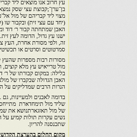
עץ חרוב אנו מוצאים ליד קבריה
בן־ערן־;קבוצת עצי שסק נמצאת
מצוי ליד קבריהם של מול אל־כא
(יחד עם עצי זית) ובקבור שו (
האבן שמתחתה קבור ר׳ דוד ומ
ישנו עץ גדול, הדומה לעץ זית
זה, ולפי מסורת אחרת, העץ צ
סמרטוטים וסרטים או תכשיטי 
מסורות רבות מספרות שהעץ ל
מול טרייאיש עץ מלא קוצים, 
בלילה: במקום קבורתו של ר׳ דנ
האבן הגדולה שבקברו של מולא
הנרות הרבים שמדליקים על הא
בדומה לאבנים ולמעיינות, גם
שליד מול תימחדארת מתייחסי
של מול תאזגארתנושא את שמו 
נשים עקרות תולות קמיע על הע
שתכנסנה להריון.
מקום החלום בהערצת הקדושי