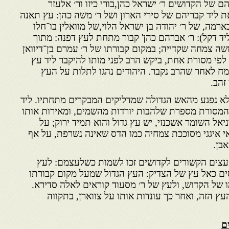
ם של הקדושים ר׳ ישראל כהן,בורי כיזו ור׳ אלעזר
 ליד קבריהם של סירי הארון ושל ר׳ משה כהן: עץ תאנה
רמה, של ר׳ יהודה בן ישראל הלוי,של מוואלין בו־חלו
ליד דקל): ר׳ אברהם כהן' קבור מתחת לעץ דפנה: מתוך
שה צמחה שקדייה; במקום קבורתו של ר׳ עמרם בן־דיוואן
. לפי מסורת אחת, ביקש הרב לפני מותו להיקבר ליד עץ
מח לאחר שהרב נקבר. היהודים נהגו לתלות על העץ
זהב.
א נפגע מהאש הגדולה שמדליקים המבקרים מתחתיו. ליד
והמסורת מספרת שלהבות יורדות מהשמים, ומאירות אותו
יאל השומר אשכנזי, יש עץ גדול והוא תמיד ירוק; על
י איגגי מסוככת צמחיה כמו הדס שאינה נשרפת, על אף
בן.
 .עצים הקשורים לקדושים זכו לשמות כשלעצמם: לעץ
ם כאל עץ של הצדיק: העץ הגדול שמעל מקום קבורתו
של הקדוש, ולעץ של ר׳ מסעוד קוראים לאלה סדירא.
ץ הזה, ואחר כך עונדות אותו על צווארן, בתקווה
ם