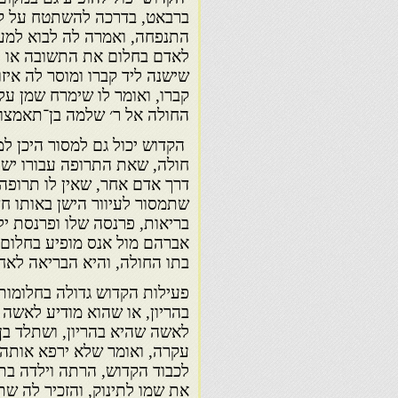
ברבאט, בדרכה להשתטח על קב
התנפחה, ואמרה לה לבוא למעיי
לאדם בחלום את התשובה או ה
שישנה ליד קברו ומוסר לה איז
קברו, ואומר לו שימרח שמן על
החולה אל ר׳ שלמה בן־תאמצות
הקדוש יכול גם למסור היכן למ
חולה, שאת התרופה עבורו יש 
דרך אדם אחר, שאין לו תרופה 
שתמסור לעיוור הישן באותו חד
בריאות, פרנסה שלו ופרנסת יל
אברהם מול אנס מופיע בחלום ל
בתו החולה, והיא הבריאה לאח
פעילות הקדוש גדולה בחלומות 
בהריון, או שהוא מודיע לאשה ש
לאשה שהיא בהריון, ושתלד בן 
עקרה, ואומר שלא ירפא אותה
לכבוד הקדוש, הרתה וילדה בת
את שמו לתינוק, והזכיר לה שת