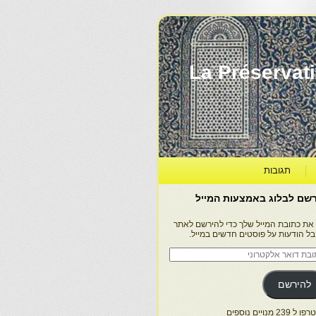
La Préservation, la Diff
תגובות
שם לבלוג באמצעות המייל
 את כתובת המייל שלך כדי להירשם לאתר
בל הודעות על פוסטים חדשים במייל.
בת
ר
טרוני
להירשם
 239 מנויים נוספים