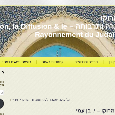
וקו
יהדות מרוקו עברה ותרבותה – usion & le
Rayonnement du Juda
ן-נון
ספרים ופרסומים
קטגוריות באתר
רשימת נושאים באתר
היר
הזן
ולק
כתו
דוא
אלק
אל עולם שאבד-לקט מאגדות מרוקו-י. פרץ
»
וקו – י. בן עמי
הצטרפו ל