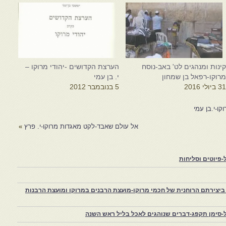
ינות ומנהגים לט' באב-נוסח
הערצת הקדושים -יהודי מרוקו –
רוקו-רפאל בן שמחון
י. בן עמי
3 ביולי 2016
5 בנובמבר 2012
קו-י.בן עמי
אל עולם שאבד-לקט מאגדות מרוקו-י. פרץ
»
פיוטים וסליחות
יצירתם הרוחנית של חכמי מרוקו-מועצת הרבנים במרוקו ומועצת הרבנות
-סימן תקפג-דברים שנוהגים לאכל בליל ראש השנה