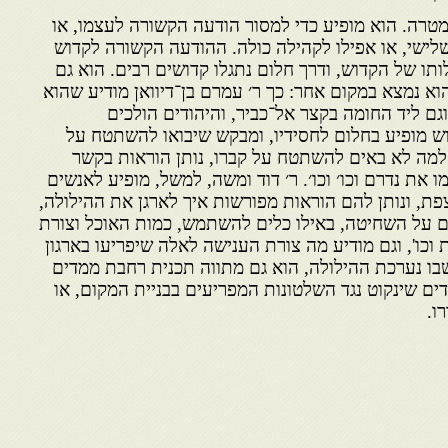
מטרה. הוא מופיע כדי למסור הודעה הקשורה לעצמו, או
לישי, או אפילו לקהילה כולה. ההודעה הקשורה לקדוש
תו של הקדוש, ודרך חלום נתגלו קדושים רבים. הוא גם
א נמצא במקום אחר: כך ר׳ עמרם בן־דיוואן מודיע שהוא
וגם ליד החומה בקצר אל־כביר, והיהודים הולכים
 מופיע בחלום לחסידיו, ומבקש שיבואו להשתטח על
נן למה לא באים להשתטח על קברו, נותן הוראות בקשר
ו את נדרם וכו׳ וכו׳. ר׳ דוד ומשה, למשל, מופיע לאנשים
ת, ונותן להם הוראות מפורשות איך לארגן את ההילולה,
ם על השחיטה, באילו כלים להשתמש, כמות האוכל וצורת
 וכו', וגם מודיע מה צורת הענישה לאלה שיפריעו בארגון
בו נערכת ההילולה, הוא גם מתווה תכנית רחבת ממדים
ים שינקוט נגד השלטונות המפריעים בבניית המקום, או
ו.