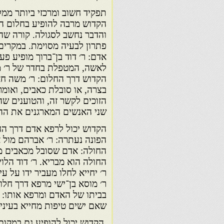
תפקיד חשוב ומרכזי ביותר ממל
הקדוש מרבה להופיע בחלום הן 
והדבר נחשב לסגולה. קורה שה
פתרון לבעיה מסוימת. במקרים 
אדם: ר׳ דוד בן־ברוך מופיע פ
לאשה, המטפלת בחדר של ר׳ מכ
הקדוש דרך החלום: ר׳ משה ח
בצרה, או סובלת כאבים, ואומר 
הזוכים לקשר זה, והטוענים ש
שני האנשים המארגנים את ההי
הקדוש יכול לרפא אדם דרך ה
הפונה נעתרה: ר׳ אברהם מול א
החולה: אדם שסובל מכאבים מק
החולה הוא מבריא. ר׳ דוד הלו
ר׳ יחייא לחלו מעביר ידו על עי
ר׳ מוסא בן־ישי מרפא דרך חלו
בביתו של האדם ומרפא אותו: ר׳
שאם ישים טיפות מחייא בעיניי
הקדוש יכול להופיע גם במקום 