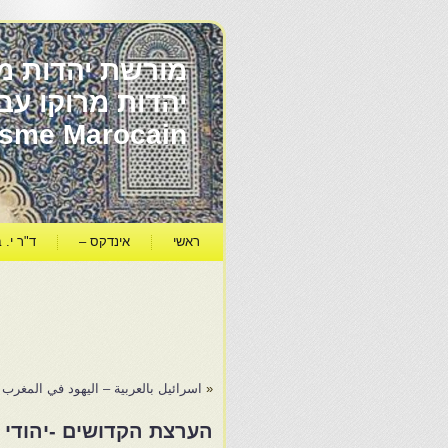
מורשת יהדות מר
ïsme Marocain
ראשי
אינדקס –
ד"ר י. ב
«
اسرائيل بالعربية – اليهود في المغرب
הערצת הקדושים -יהודי מר