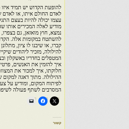
להופעת הקדוש יש תמיד איזו 
לאדם החולם איתו, או לאדם ש
עצמו יכולה להיות בעצם התגלו
מודיע לאלה המכירים אותו שהו
נמצא, חוץ מואזאן, גם בצפרו, 
להשתטח במקומות אלה. הקדוש
קברו, או שיבנו לו ציון, מתלו
להילולה, מזכיר ליהודים שיקיימ
המטפלים בחדריו באשקלון ובצפ
איך להזמין את האנשים, פרטי
חלוקתו, איך למכור את המצוות
ההילולה. מתוך דאגה למקום ש
לפיתוח המקום, ומודיע על צעד
המסרבים לשתף פעולה לשיפור
קשור