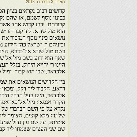
תאריך
3 בדצמבר 2013
קדושים רבים נקראים בציון הכל
ככינוי נוסף לשמם, או שהם נ
קבורתם. ידוע קדוש אחד אשר ז
הוא מול שזרא. ליד קבורתו יש
נושאים כינוי נוסף המזכיר את
וביניהם ר׳ ישראל כהן הידוע גם
בשם מול שזרא אל־כדרא, היינו,
שאף הוא ידוע בשם מול אל שז
היינו ר׳ יחייא הירוק, בגלל ה
אלכדאר, שבו הוא קבור, ומול 
בין הקדושים הנושאים את שמו 
דראע, הקבור ליד דקל, ומכאן כ
אלכדאר, היינו בעל הדקל הירו
הקרוי אנמאי: מול אל־כאראמה, 
נקרא על־פי השם הברברי של 
של עץ מלא קוצים, הצומח ליד ה
אימיתכּ, על שם עץ גדול שמעל 
שם שני העצים שצמחו ליד קבר