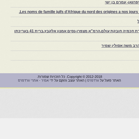
רגאן- עמרם בן ישי
Les noms de famille juifs d'Afrique du nord des origines a nos jou
צפרו – קהילה יהודית קטנה במרוקו, ויצירת חכמיה חובקת עולם.הרמ"א מצפרו-נסים אמנון אלקבץ.ברית 41 בעריכתו
רב משה אסולין שמיר
Copyright © 2012-2018. כל הזכויות שמורות.
האתר פועל על
וורדפרס
| האתר עוצב והוקם על ידי
אמיר - אתרי וורדפרס