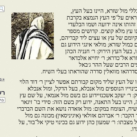
לי מול שזרא, היינו בעל העץ,
קראים על־פי העץ הנמצא בקרבת
הותו אינה ידועה ושמו הבלעדי
נו עץ מלא קוצים. קדושים מספר
 קיומם של עץ או עצים ליד קבריהם,
 כמול שזרא; מולאי איגגי הידוע גם
 בעל העץ הירוק: ר׳ חנניה הכהן
רא אל־כדרא; ר׳ יחייא אלכדאר
עצים הרבים שעל ההר ג׳באל
סדרהאו מוואלין סדרה שהוראתו בעלי השיח.
« נ
של העץ שליד מקום קבורתם אפשר לציין ר׳ דוד הלוי
ינוייו הנוספים מול אנכלא, בעל הדקל, ומול אנכלא
רש
ק: ר׳ יעקב אשכנזיידוע גם בשם מול אנמאי, על שם עץ
רשי
היינו בעל התאנה, ידוע רק בשם הזה: סידי בו־ זיגאר
הנו
שיח, הצומח במקום: מול אזאדה נושא את השם הברברי
באת
קבר: ר׳ אברהם אזולאי (איגיניסאין) מכונה גם מול
מצבתו: ר׳ שמעון כהן ידוע גם בכינוי טיקי אל־בור, על
ו.