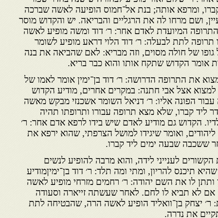
רו, ומרפא אותה; בנת אל־חמוס הופיעה לאשה שברכה
ן, ושם מרחו לה את הרגליים והבריאה. יש והקדוש מוסר
תרופה המיועדת לאדם אחר: ר׳ דוד ומשה מופיע לאשה
ו תרופה לתת לבעלה: ר׳ דוד הלוי דראע מופיע לשומר
 גופו של חולה מסוים, וזה מבריא: לאם שהביאה את בנה
 אומר הקדוש שתקח אותו והוא כבר בריא.
צוא את התרופה הדרושה: ר׳ דוד בן־ימין אומר לאמו של
למצוא אצל אבי חתנה: במקרים אחרים, מודיע הקדוש
עבור הפונה אליו: ר׳ דניאל השומר אשכנזי מבקש מאשה
ר ליד קברו, שלא מצא תרופה עבורו ותרופתו תהיה
דיו. הקדוש גם מודיע לאדם שיש בידו לרפא אדם אחר: ר׳
יהודים, ואומר שיגידו למושל הצרפתי, שהוא ירפא את
ר ששכבה שבעה ימים ליד קברו.
הקשורים לענייני לידה, והוא מרבה להופיע לנשים
היא תיכנס להריון, ומתי ומה תלד: ר׳ דוד בן־ימיןמודיע
ותתן לו את השם יהודה: ר׳ רחמים מזרחי מופיע לאשה
 אם לא תביא לו לחם. לאחר שעשתה זייארה וסעודה
: ר׳ יצחק בן־וואליד הופיע לאשה הרה, שהבטיחה לתת
קיים את נדרה.