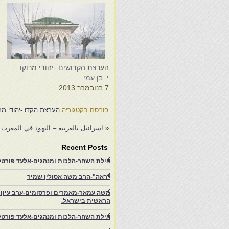
הערצת הקדושים -יהודי מרוקו –
ק
י. בן עמי
מ
7 בנובמבר 2013
1
פורסם בקטגוריה
הערצת הקדו.-יהודי מרו
«
اسرائيل بالعربية – اليهود في المغرب
Recent Posts
אילת השחר-הלכות ומנהגים-אלעד פורטל-
"ראה"-הרב משה אסולין שמיר
משה עמאר-מאמרים ופרסומים-ערב עיון ב
הראשית בישראל.
אילת השחר-הלכות ומנהגים-אלעד פורטל