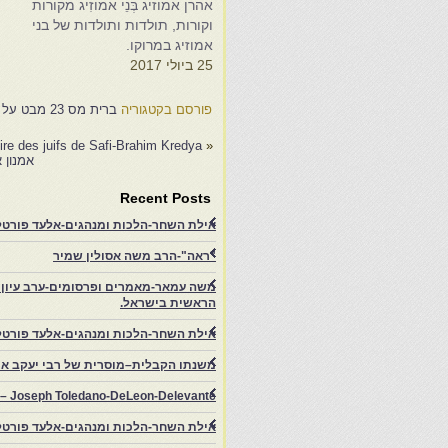
אהרן אמוזיג בְּנֵי אמוֹזִיג מקורות
ס
וקורות, תולדות ותולדות של בני
אמוזיג במרוקו.
א
25 ביולי 2017
1
פורסם בקטגוריה
ברית מס 23 מבט על קהילת ואזאן
ire des juifs de Safi-Brahim Kredya
«
אמנון 
Recent Posts
אילת השחר-הלכות ומנהגים-אלעד פורטל-
"ראה"-הרב משה אסולין שמיר
משה עמאר-מאמרים ופרסומים-ערב עיון ב
הראשית בישראל.
אילת השחר-הלכות ומנהגים-אלעד פורטל
משנתו הקבלית–מוסרית של רבי יעקב איפ
rs – Joseph Toledano-DeLeon-Delevante.
אילת השחר-הלכות ומנהגים-אלעד פורטל