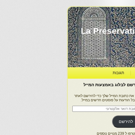
La Préservation, la Diff
תגובות
שם לבלוג באמצעות המייל
 את כתובת המייל שלך כדי להירשם לאתר
בל הודעות על פוסטים חדשים במייל.
בת
ר
טרוני
להירשם
 239 מנויים נוספים