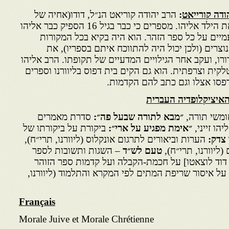
הודה קורייאט
:
הרב יהודה קוריאט הנ״ל, דודו(אחיה של
אמו קלרה) הוא שגידל ולימד את הילד אליהו. מספרים כי כבר בגיל 16 הספיק כבר אליהו
מיים על כל ספר הזהר. הוא היה בקיא בכל המקורות
וצרים (ולכן יכול היה להתווכח איתם בספריו), את
דורו, ועקב אחר הגילויים המדעיים של תקופתו. הרב אליהו
קית וצרפתית. הוא גם הקים בית דפוס בליוורנו וספרים
דפסו אצלו וגם כתב להם הקדמות.
האיציקלופדיה העברית
משי תורה,
״מבא לתורה שבעל פה״:
סדרת מאמרים
הו זייני,
״אימת מפגיע על ארי״:
ביקורת על ביקורתו של
 צדק:
הערות וביאורים לתרגום אונקלוס (ליוורנו, תרי״ח),
ליוורנו, תרי״ח),
טעם לש״ד
– השגות ותשובות לספר
 דוד לוצאטו] על חכמת-הקבלה ועל קדמות ספר הזוהר
על איסור שריפת המתים לפי המקרא והתלמוד (ליוורנו,
Français
Morale Juive et Morale Chrétienne