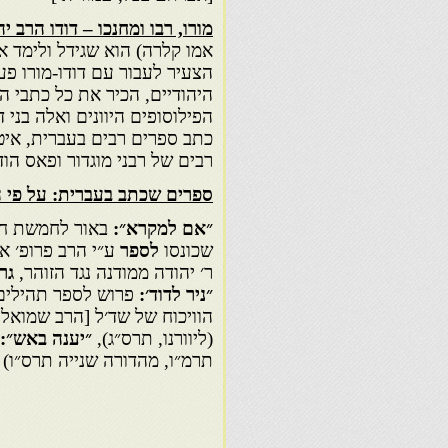
מורו, רבו ומחנכו – דודו הרב י
הצעיר לעבור עם דודו-מורו פע
היהודיים, הכיר את כל כתבי הנ
הפילוסופים היוונים ואלה בני 
כתב ספרים רבים בעברית, איטל
רבים של רבני מוגדור ופאס הו
ספרים שכתב בעברית: על פי 
״אם למקרא״:
באור לחמשת חו
שכונסו
לספר
ע״י הרב פרופ׳ אלי
ר׳ יהודה ממודנה נגד הזוהר,
גר
״ניר לדוד׳:
פרוש לספר תהילים (
הוויכוח של שד׳ל [הרב שמואל
(ליוורנו, תרס״ג),
״יענה באש״:
תרמ״ו, מהדורה שנייה תרס״ו)