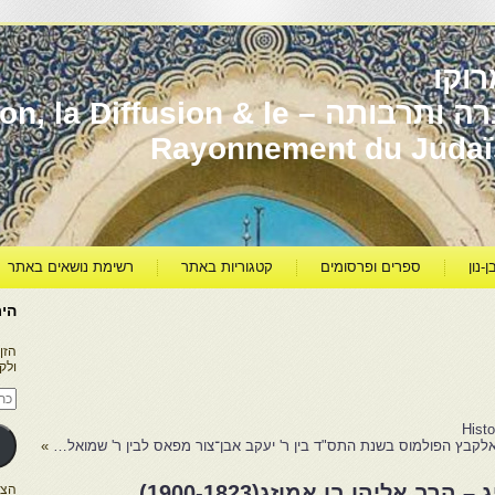
וקו
יהדות מרוקו עברה ותרבותה – usion & le
Rayonnement du Juda
ן-נון
ספרים ופרסומים
קטגוריות באתר
רשימת נושאים באתר
היר
הזן
ולק
כתו
דוא
אלק
Histo
אלקבץ הפולמוס בשנת התס"ד בין ר' יעקב אבן־צור מפאס לבין ר' שמואל…
»
ב אליהו בן אמוזג(1900-1823).
הצטרפו ל