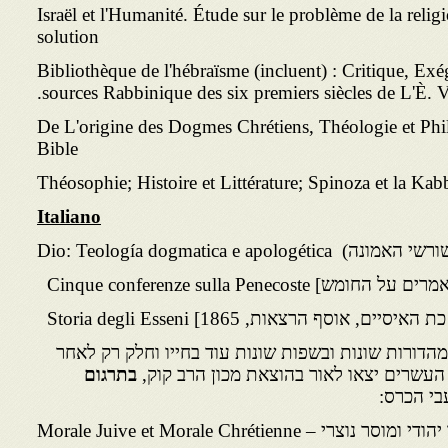
Israël et l'Humanité. Étude sur le problème de la religi
solution
Bibliothèque de l'hébraïsme (incluent) : Critique, Exé
sources Rabbinique des six premiers siècles de L'È. V
De L'origine des Dogmes Chrétiens, Théologie et Phi
Bible
Théosophie; Histoire et Littérature; Spinoza et la Kab
Italiano
Dio: Teología dogmatica e a
ש] Cinque conferenze sulla Penecoste
סיים, אוסף הרצאות, 1865] Storia degli Esseni
דורות שונות ובשפות שונות עוד בחייו וחלק רק לאחר
בתרגום
בי הכרס:
מוסר נוצרי – Morale Juive et Morale Chrétienne