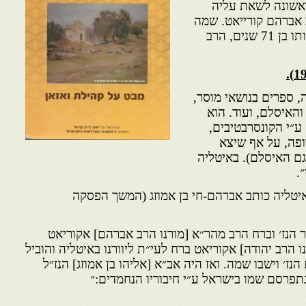
אשונה לשאת עליה
 אברהם קורייאט. שמה
וממנה נולד לו, בהיותו בן 71 שנים, הרב
, ספרים בנושאי מוסר,
והאיסלם, ועוד. הוא
 ע״י הקונסרבטיבים,
ופה, על אף שיצא
ם האיסלם). באיטליה
.
לאיטליה כותב אברהם-חי בן אמוזג (המשך הפסקה
 הנז׳ וברח הרב מהר״א [מורנו הרב אברהם] אקוריאט
ו הרב יהודה] אקוריאט ברח לעי״ת ליוורנו באיטליה והוביל
׳ וישבו שמה. ואז היה אב״א [אליהו בן אמוזג] הנז״ל
נתפרסם שמו בישראל ע״י חיבוריו הנחמדים:״