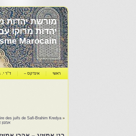
מורשת יהדות מר
ïsme Marocain
ראשי
אינדקס –
ד"ר י. ב
ire des juifs de Safi-Brahim Kredya
«
אמנון 
בני אמוזיג – אהרן אמוזיג – הר