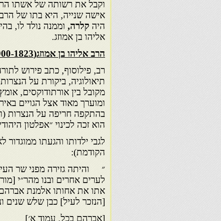
וקבל את רשותה של אשתו הר
אישה שנייה, היא בתו של הרב
היה
קלרה,
אליהו בן אמוזג.
הרב אליהו בן אמוזג(1900-1823).
רב, פילוסוף, כתב פירוש לתורה
תיאולוגיה, ביקורת על הנצרות 
מקובל בין אורתודוקסים, אומץ
ומוערך מאוד אצל הגויים באיר
בהתקפה חריפה על הנצרות (וג
הוא זכה לכינוי ״אפלטון היהודי״
לגבי ילדותו והגעתו ממוגדור 
הקודמת):
״ והיתה גזירה מפני שר העיר
לערים אחרים ובנו מהר״י [מורנ
אתו את אחותו אלמנת אברהם הנז
[הנזכר לעיל] כבן שלש שנים ו
[אברהם בכל, עמוד א׳]