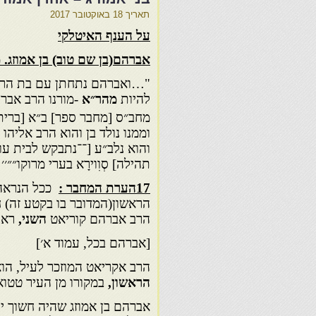
תאריך
18 באוקטובר 2017
על הענף האיטלקי
אברהם(בן שם טוב) בן אמוזג.
מ
"…ואברהם נתחתן עם בת הרה״ג 
להיות
מהר״א
-מורנו הרב אבר
מחב״ס [מחבר ספר] ב״א [ברית 
וממנו נולד בן והוא הרב אליהו 
והוא נלב״ע [־־נתבקש לבית עול
תהילה] סְוִוירָא בערי מרוקו״״׳׳
17הערת המחבר :
ככל הנראה 
הראשון(המדובר בו בקטע זה) ח
הרב אברהם קוריאט
השני,
ראה
[אברהם בכל, עמוד א׳]
הרב אקריאט המוזכר לעיל, הו
הראשון,
במקורו מן העיר טטואן