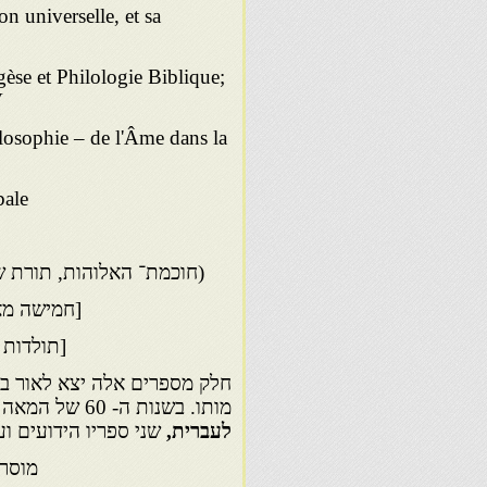
on universelle, et sa
gèse et Philologie Biblique;
.
losophie – de l'Âme dans la
bale
(חוכמת־ האלוהות, תורת שורשי האמונה) pologética
[חמישה מאמרים על החומ
[תולדות כת האי
חלק מספרים אלה יצא לאור במה
מותו. בשנות ה- 60 של המאה העשרים יצאו לאור בהוצאת מכון הרב קוק,
לעברית,
שני ספריו הידועים וע
מוסר יהודי ו