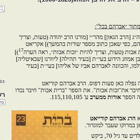
תוך ״אברהם בכל":
[הרב הגאון] מהר״י [מורנו הרב יהודה (טעות, וצריך
הם, כפי שאכן כתוב מספר שורות בהמשך)] אקריאט
17
אבות (טעות, וצריך להיות ״זכות אבות״, ראה הערה
)]
בן אמוזג הידוע בעי׳׳ת [בעיר תהילה] ליוורנו [שבאיטליה]
מו, והכוונה לאברהם אביו של אליהו] בעי׳׳ת [בעיר
« ס
נפלה כאן סעות דפוס. הרב אברהם קוריאט
יבר את"זכות אבות". את הספר "ברית אבות" חיבר נכדו
רש
 הספר
אורות ממערב
ע' 115,110,105.
רשי
הנו
באת
א
הרג אברהם קורייאט
 במרוקו שעבר למוגדור.
אברהם בן אמוזג שהיה חשוך ילדים עד גיל 70, ביקש