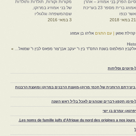
יום הפרק בְּנֵי אמוֹזיִג – אהרן
מקורות וקורות, תולדות ותולדות
אמוזג ברית מספר 23 בעריכת
של בני אמוזיג במרוקו,
שר כנפו
שםהמשפחה וגלגוליו
2 במאי 2018
3 במאי 2016
|
עם התגים
אליהו בן אמוזג
Histo
אלקבץ הפולמוס בשנת התס"ד בין ר' יעקב אבן־צור מפאס לבין ר' שמואל…
»
פיוטים וסליחות
יצירתם הרוחנית של חכמי מרוקו-מועצת הרבנים במרוקו ומועצת הרבנות
-סימן תקפג-דברים שנוהגים לאכל בליל ראש השנה
רגאן- עמרם בן ישי
Les noms de famille juifs d'Afrique du nord des origines a nos jou