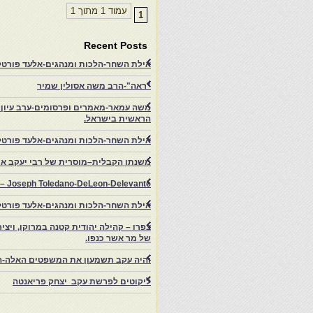
עמוד 1 מתוך 1
1
Recent Posts
אילת השחר-הלכות ומנהגים-אלעד פורטל-
"ראה"-הרב משה אסולין שמיר
משה עמאר-מאמרים ופרסומים-ערב עיון ב
הראשית בישראל.
אילת השחר-הלכות ומנהגים-אלעד פורטל
משנתו הקבלית–מוסרית של רבי יעקב איפ
rs – Joseph Toledano-DeLeon-Delevante.
אילת השחר-הלכות ומנהגים-אלעד פורטל
של מר אשר כנפו.
והיה עקב תשמעון את המשפטים האלה-ה
ליקוטים לפרשת עקב יצחק פריאנטה