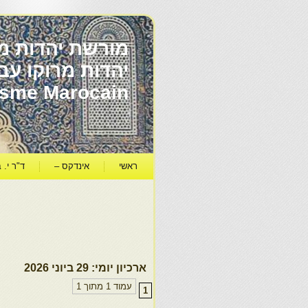
מורשת יהדות מר
ïsme Marocain
ראשי
אינדקס –
ד"ר י. ב
ארכיון יומי:
29 ביוני 2026
עמוד 1 מתוך 1
1