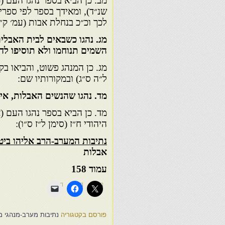
מב. כן הביא בספר נהגו העם (מ
שנ״ד), ומאידך בספר לפי ספרי
לכך וכ״כ בנחלת אבות (עמ׳ ק״
מג. נהגו כשבאים לבית האבלים
השמים תנוחמו ולא תוסיפו ל
מג. כן המנהג פשוט, והביאו בקו
ל״ה ס״ג) ובמקורותיו שם:
מד. נהגו שהנשים האבלות, אינ
מד. כן הביא בספר נהגו העם 
היהודי ח״ז (סימן ל״ז ס״ו):
נתיבות המערב-הרב אליהו ביטו
אבלות
עמוד 158
פורסם בקטגוריה
נתיבות מערב-מנהגי מר