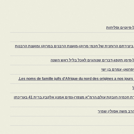
פיוטים וסליחות
יצירתם הרוחנית של חכמי מרוקו-מועצת הרבנים במרוקו ומועצת הרבנות
-סימן תקפג-דברים שנוהגים לאכל בליל ראש השנה
רגאן- עמרם בן ישי
Les noms de famille juifs d'Afrique du nord des origines a nos jou
צפרו – קהילה יהודית קטנה במרוקו, ויצירת חכמיה חובקת עולם.הרמ"א מצפרו-נסים אמנון אלקבץ.ברית 41 בעריכתו
רב משה אסולין שמיר