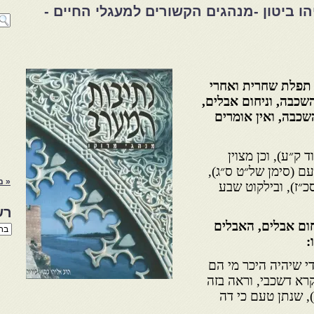
 ביטון -מנהגים הקשורים למעגלי החיים -
י תפלת שחרית ואחרי
השכבה, וניחום אבלים,
שכבה, ואין אומרים
ד ק״ע), וכן מצוין
עם (סימן של״ט ס״ג),
« מ
כ״ז), ובילקוט שבע
רש
יחום אבלים, האבלים
רשי
הנו
:
באת
י שיהיה היכר מי הם
קרא דשכבי, וראה בזה
, שנתן טעם כי דה