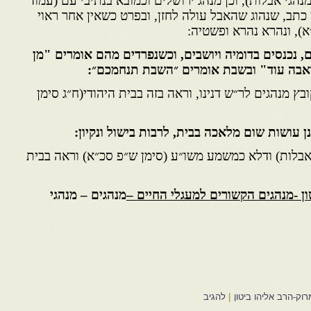
נהגי אבלות), וכן מנהג ירושלים וכמובא בנתיבי עם (עמוד
 כתב, שנהוג שהאבל עולה לחזן, ובפרט כשאין אחר ראוי
א), ונהרא נהרא ופשטיה:
, נכנסים בדומיה ויושבים, וכשנפרדים מהם אומרים "מן
דאבה עוד" ובשבת אומרים ״השבת תנחמכם״:
בץ מנהגים לר״ש דנינו, וראה בזה בבית היהודי(ח״ג סימן
ן עושות שום מלאכה בבית, לרבות בישול ונקיון:
(אבלות) ודלא כמשמע משו״ע (סימן ש״פ סכ״א) וראה בבית
ן -מנהגים הקשורים למעגלי החיים –
מנהגים – מנהגי
וק-הרב אליהו ביטון
|
להגיב