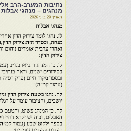
נתיבות המערב-הרב אליהו
מנהגים – מנהגי אבלות
תאריך
29 ביוני 2026
מנהגי אבלות
לז. נהגו לומר צידוק הדין אחר
מנחה, וכסדר הזה:צידוק הדין,
ואחרי ערבית אומרים ניחום וה
צידוק הדין:
לז. כן המנהג והביאו בנו״ב (עמו
בסידורים ישנים, וראה בנתיבי 
ובספר מקור חיים (פרק רפ״ה ס
(עמוד קמ״ה):
לח. נהגו בשעת צידוק הדין ונ
יושבים, והציבור עומד על רגליו
לח. כן המנהג פשוט, והטעם כד
האבלים, ובוה יש יקרא דחיי וי
בספר ילקוט שבע (עמוד קמ״ה)
כעדות והעדים עומדים: