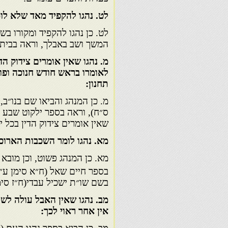
לט. נהגו להקפיד מאד שלא לו
לט. כן נהגו להקפיד ומקורו בש
המשך ושב באבלך, וראה בבית ה
מ. נהגו שאין אומרים צידוק הד
לאומרו בראש חודש חנוכה ופור
תחנון:
מ. כן המנהג והביאו שם בנו״ב, 
ס״ח), וראה בספר ילקוט שבע 
שאין אומרים צידוק הדין בכל י
מא. נהגו לומר השכבות הארוכו
מא. כן המנהג פשוט, וכן מובא
בספר חיים שאל (ח״א סימן ע״א
בשם שו״ת ישכיל עבדי(ח״ז סימ
מב. נהגו שאין האבל עולה לשל
אין אחר ראוי לכך: