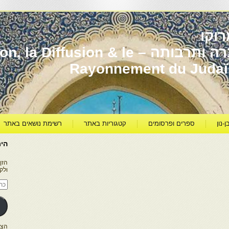
וקו
יהדות מרוקו עברה ותרבותה – usion & le
Rayonnement du Juda
ן-נון
ספרים ופרסומים
קטגוריות באתר
רשימת נושאים באתר
היר
הזן
ולק
כתו
דוא
אלק
הצטרפו ל