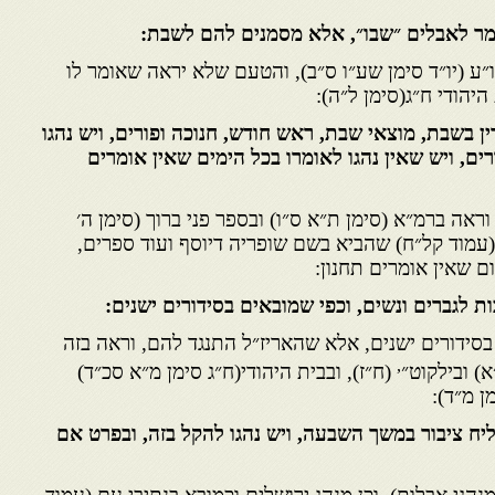
מר לאבלים ״שבו״, אלא מסמנים להם לשבת:
ו״ע (יו״ד סימן שע״ו ס״ב), והטעם שלא יראה שאומר לו
יהודי ח״ג(סימן ל״ה):
ין בשבת, מוצאי שבת, ראש חודש, חנוכה ופורים, ויש נהגו
ים, ויש שאין נהגו לאומרו בכל הימים שאין אומרים
וראה ברמ״א (סימן ת״א ס״ו) ובספר פני ברוך (סימן ה׳
(עמוד קל״ח) שהביא בשם שופריה דיוסף ועוד ספרים,
ום שאין אומרים תחנון:
ת לגברים ונשים, וכפי שמובאים בסידורים ישנים:
 בסידורים ישנים, אלא שהאריז״ל התנגד להם, וראה בזה
,
) ובילקוט״
(ח״ז), ובבית היהודי(ח״ג סימן מ״א סכ״ד)
ן מ״ד):
יח ציבור במשך השבעה, ויש נהגו להקל בזה, ובפרט אם