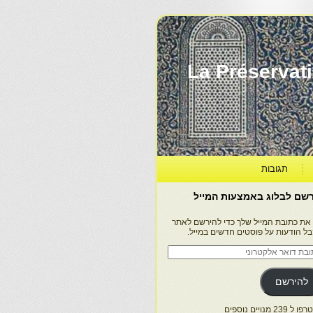
La Préservation, la Diff
תגובות
שם לבלוג באמצעות המייל
 את כתובת המייל שלך כדי להירשם לאתר
בל הודעות על פוסטים חדשים במייל.
בת
ר
טרוני
להירשם
 239 מנויים נוספים