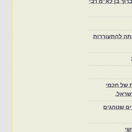
רוך בן לא"מ רבי
ת במרוקו בסוף המאה ה־19 ותרומתה להתעוררות
 של חכמי
שראל.
ם שנוהגים
שי