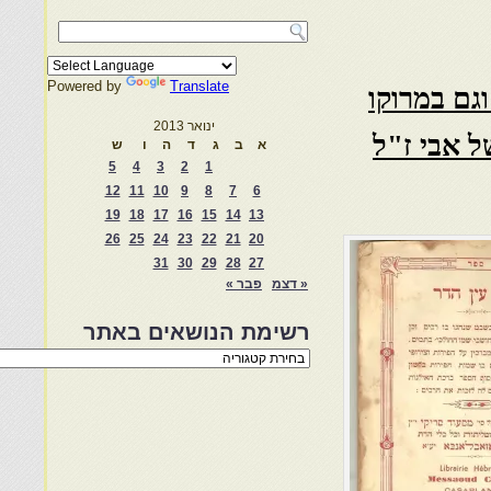
Powered by
Translate
וגם במרוקו
ינואר 2013
ל אבי ז"ל
א
ב
ג
ד
ה
ו
ש
5
4
3
2
1
12
11
10
9
8
7
6
19
18
17
16
15
14
13
26
25
24
23
22
21
20
31
30
29
28
27
« דצמ
פבר »
רשימת הנושאים באתר
רשימת
הנושאים
באתר