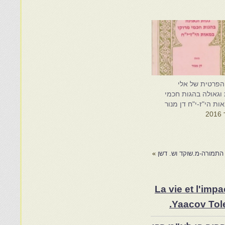
הפרטית של אלי
 וגאולה בהגות חכמי
ות הי"ז-י"ח דן מנור
 התמורה-מ.שוקד וש. דשן
»
La vie et l'im
Yaacov Tole