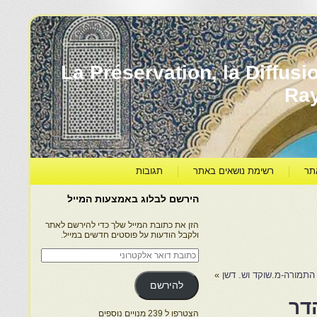
עברה ותרבותה – La Préservation, la Diffusion & le
Ra
תר
רשימת נושאים באתר
תגובות
הירשם לבלוג באמצעות המייל
הזן את כתובת המייל שלך כדי להירשם לאתר
ולקבל הודעות על פוסטים חדשים במייל.
כתובת
דואר
אלקטרוני
 התמורה-מ.שוקד וש. דשן
»
להירשם
דר
הצטרפו ל 239 מנויים נוספים