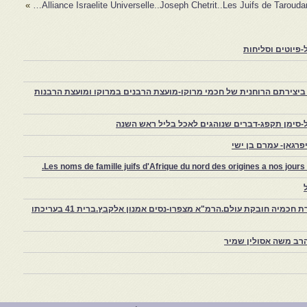
»
Alliance Israelite Universelle..Joseph Chetrit..Les Juifs de Taroudan
פיוטים וסליחות
יצירתם הרוחנית של חכמי מרוקו-מועצת הרבנים במרוקו ומועצת הרבנות
-סימן תקפג-דברים שנוהגים לאכל בליל ראש השנה
רגאן- עמרם בן ישי
Les noms de famille juifs d'Afrique du nord des origines a nos jou
צפרו – קהילה יהודית קטנה במרוקו, ויצירת חכמיה חובקת עולם.הרמ"א מצפרו-נסים אמנון אלקבץ.ברית 41 בעריכתו
רב משה אסולין שמיר