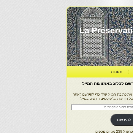
La Préservation, la Diff
תגובות
שם לבלוג באמצעות המייל
 את כתובת המייל שלך כדי להירשם לאתר
בל הודעות על פוסטים חדשים במייל.
בת
ר
טרוני
להירשם
 239 מנויים נוספים