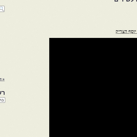
יוסף הצדיק
« ד
רש
רשי
הנו
באת