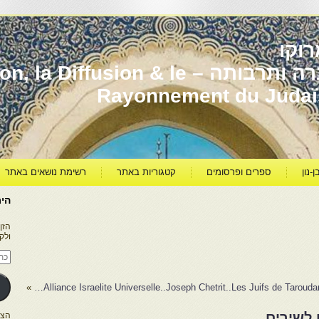
וקו
יהדות מרוקו עברה ותרבותה – usion & le
Rayonnement du Juda
ן-נון
ספרים ופרסומים
קטגוריות באתר
רשימת נושאים באתר
היר
הזן
ולק
כתו
דוא
אלק
»
Alliance Israelite Universelle..Joseph Chetrit..Les Juifs de Taroudan
 לשירים
הצטרפו ל