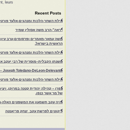
t, leurs…
Recent Posts
אילת השחר-הלכות ומנהגים-אלעד פורטל-
"ראה"-הרב משה אסולין שמיר
משה עמאר-מאמרים ופרסומים-ערב עיון ב
הראשית בישראל.
אילת השחר-הלכות ומנהגים-אלעד פורטל
משנתו הקבלית–מוסרית של רבי יעקב איפ
rs – Joseph Toledano-DeLeon-Delevante.
אילת השחר-הלכות ומנהגים-אלעד פורטל
של מר אשר כנפו.
והיה עקב תשמעון את המשפטים האלה-ה
ליקוטים לפרשת עקב יצחק פריאנטה