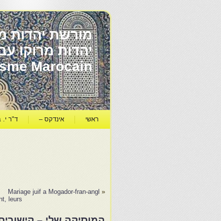
מורשת יהדות מר
ïsme Marocain
ראשי
אינדקס –
ד"ר י. ב
Mariage juif a Mogador-fran-angl
«
t, leurs…
המוסיקה שלי – קישורים