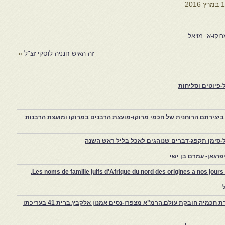
 במרץ 2016
קו-א. מויאל
זה האיש חנניה לוסקי זצ"ל
»
פיוטים וסליחות
יצירתם הרוחנית של חכמי מרוקו-מועצת הרבנים במרוקו ומועצת הרבנות
-סימן תקפג-דברים שנוהגים לאכל בליל ראש השנה
רגאן- עמרם בן ישי
Les noms de famille juifs d'Afrique du nord des origines a nos jou
צפרו – קהילה יהודית קטנה במרוקו, ויצירת חכמיה חובקת עולם.הרמ"א מצפרו-נסים אמנון אלקבץ.ברית 41 בעריכתו