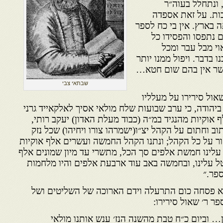
 ונתחלל בעוה״ר
וכות. על זאת אספדה
 בארץ. אין בי כח לספר
 נתפסו והפסידו כל
וי מבל עבר ומכל
ו בדבר. ויפול ממנו יותר
שר אין בהם שום חטא…
שבתאי צבי
ול סירירו על מעלליו
ביהודה, כי ערב שבועות שלח מולאי אסיך לאלקאייד גרני
אוקיות מהנגיד במ״ה (כבוד מעלת האדון) יעקב רותי,
וב וחתום על הקהל יצ״ו(ישמרהו צורו ויחיהו) שכל נזק
ר על כל הקהל; ונתנו הקהל החמשה ועשרים אלף אוקיות
ד עלינו חמשת אלפים סך הכל, מתשרי עד מיון שמונים אלף
 עלינו, ובחמשה באב עוד ארבעת אלפים והיו מלחמות
פר.״
לא פסחה כום התרעלה וידם הארוכה של השליטים ושל
ר ר׳ שאול סירירו:
ן… וביום כ״ח טבת מהשנה הנז׳ ענש אותנו מולאי