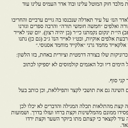
מלבד חוק המוטל עלינו ובח' אדר העמיס עלינו עוד
דר הנז׳ על עיר תאדלה שנכנסו בה גויים ערביים והחריבו
רה ואלפים ״חמשה חומשי תורה״ והרבה ספרים וגזרנו
הי״ת ינקום נקמתנו כי״ר (בן יהיה רצון). יום שני לאייר
בעת אלפים אוקיות, ובט״ו לאייר הנז' ג״כ (גם כן) נתנו
אלקאייד מחמד גרני ״אלקייד מוחמד אסנוסי.״
רוניקות שלו בצורה דרמטית וציורית באחת, בזו הלשון:
ל הימים דיו וכל האגמים קולמוסים לא יספיקו לכתוב
קני סוף.
 השיגה גם את תושבי לקצר ותפיללאת, וכן כותב בעל
 קצת מהתלאות תכלה המגילה והדברים לא יכלו לכן
סידו ממונם מהמלשינות וקצת ברחו ועזלו בדרך. ושמועות
 עיר לקצאר כי קצתם מתו ביוקר השער וקצת ירדו
אד.