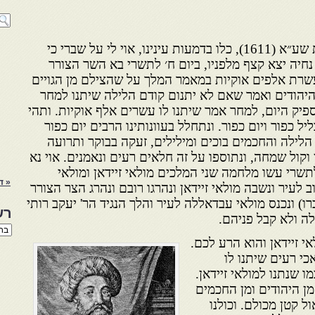
״… יום ש״ק (שבת קודש) שנת שע״א (1611), כלו בדמעות עינינו, אוי לי על שברי כי
 נחיה יצא קצף מלפניו, ביום ח׳ לתשרי בא השר הצורר
עשרת אלפים אוקיות במאמר המלך על שהצילם מן הגויים
הודים ואמר שאם לא יתנום קודם הלילה שיתנו למחר
ספיק היום, למחר אמר שיתנו לו עשרים אלף אוקיות. ותהי
ל כפור ויום כפור. ונתחלל בעוונותינו הרבים יום כפור
 הלילה והחכמים בוכים ומילילים, זעקה בבוקר ותרועה
קול שמחה, ונתוספו על זה חלאים רעים ונאמנים. אוי נא
לתשרי עשו מלחמה שני המלכים מולאי זיידאן ומולאי
« ד
לעיר ונשבה מולאי זיידאן ונהרגו רובם ונהרג הצר הצורר
רו) ונכנס מולאי עבדאללה לעיר והלך הנגיד הר' יעקב רותי
רש
 ולא קבל פניהם.
רשי
הנו
זיידאן והוא הרע לכם.
באת
י רעים שיתנו לו
 שנתנו למולאי זיידאן.
מן היהודים ומן החכמים
ול קטן מכולם. וכולנו