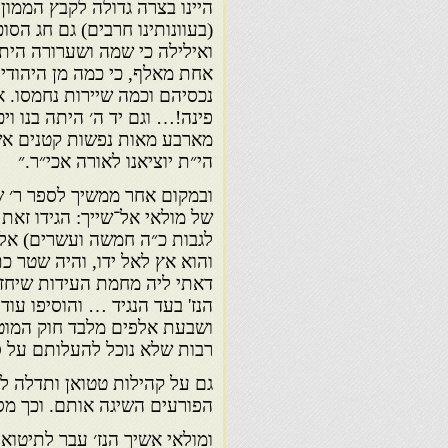
היינו בצרה גדולה לקבץ הממון,
(בעוונותינו חרבים) גם חג הס
ואילילה כי שמה ושערורה היתה
אחת מאלף, כי כמה מן היהודים
נכסיהם וכמה שיירות נחמסו. א
פינה!… וגם יד ה׳ היתה בנו ויכנ
מארבע מאות נפשות קטנים א
הי״ת יוציאנו לאורה אכי״ר.״
ובמקום אחר ממשיך לספר ר׳ שא
של מולאי אל־שייך: הגידו זאת 
לגבות כ״ה חמשה ועשרים) אלף 
והוא אץ לאל ידו, והיה שטר כת
דאתי ליה מחמת העידות שיחזו
הנז' בעד הנגיד … והוסיפו עו
ושבעת אלפים מלבד חוק המוטל
רבות שלא נוכל להעלותם על ס
גם על קהילות טטואן ותדלה 
הפורעים השיגה אותם. וכך מספ
ומולאי אשיך הנז׳ עבר לתיטוא