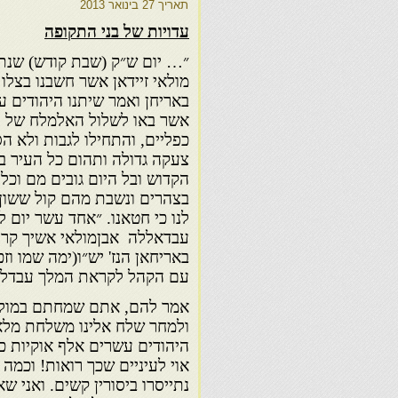
תאריך
27 בינואר 2013
עדויות של בני התקופה
מולאי זיידאן אשר חשבנו בצלו
באריחן ואמר שיתנו היהודים 
אשר באו לשלול האלמלח של הי
כפליים, והתחילו לגבות ולא ה
צעקה גדולה ותהום כל העיר בלי
הקדוש ובל היום גובים מם וכל
בצהרים ונשבת מהם קול ששון ו
לנו כי חטאנו. ״אחד עשר יום 
עבדאללה אבןמולאי אשיך קרוב 
באריחאן הנז' יש״ו(ימה שמו וזכ
עם הקהל לקראת המלך עבדללה
אמר להם, אתם שמחתם במולאי 
ולמחר שלח אלינו משלחת מלאכ
היהודים עשרים אלף אוקיות כמו
אוי לעיניים שכך רואות! וכמה 
נתייסרו ביסורין קשים. ואני שא