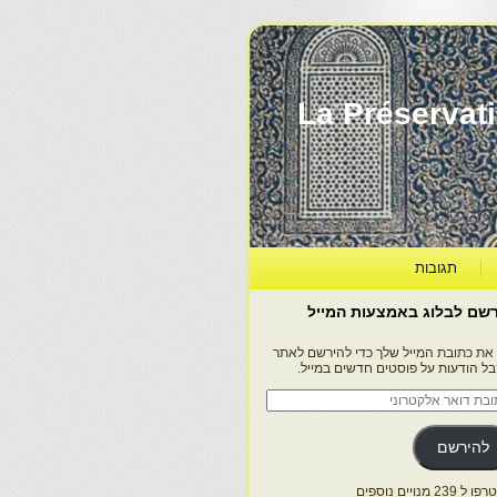
La Préservation, la Diff
תגובות
שם לבלוג באמצעות המייל
 את כתובת המייל שלך כדי להירשם לאתר
בל הודעות על פוסטים חדשים במייל.
בת
ר
טרוני
להירשם
 239 מנויים נוספים