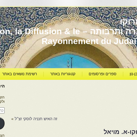
וקו
יהדות מרוקו עברה ותרבותה – usion & le
Rayonnement du Juda
ן-נון
ספרים ופרסומים
קטגוריות באתר
רשימת נושאים באתר
היר
הזן
ולק
כתו
דוא
אלק
זה האיש חנניה לוסקי זצ"ל
»
ו-א. מויאל
הצטרפו ל