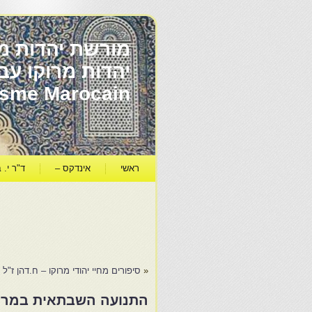
מורשת יהדות מר
ïsme Marocain
ראשי
אינדקס –
ד"ר י. ב
«
סיפורים מחיי יהודי מרוקו – ח.דהן ז"ל
התנועה השבתאית במרוק