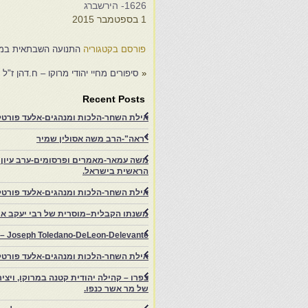
1626- הירשברג
1
1 בספטמבר 2015
פורסם בקטגוריה
התנועה השבתאית במרו
«
סיפורים מחיי יהודי מרוקו – ח.דהן ז"ל
Recent Posts
אילת השחר-הלכות ומנהגים-אלעד פורטל-
"ראה"-הרב משה אסולין שמיר
משה עמאר-מאמרים ופרסומים-ערב עיון ב
הראשית בישראל.
אילת השחר-הלכות ומנהגים-אלעד פורטל
משנתו הקבלית–מוסרית של רבי יעקב איפ
rs – Joseph Toledano-DeLeon-Delevante.
אילת השחר-הלכות ומנהגים-אלעד פורטל
של מר אשר כנפו.