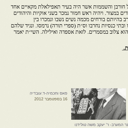
על חורבן והשממות אשר היה בעיר תאפילאלת מקאיים אחד
ודים במצור. ויהיה ראש חמור נמכר בשני אוקיות והיהודים
 בהיותם בורחים מכמה נשים נשבו ונמכרו בין
בתי כנסיות נחרבו וס״ת (ספרי תורה) נרמסו. ונגיד שלהם
הוא צלוב במסמרים. לזאת אספדה ואילילה. השי״ת יאמר
ת.
פאס וחכמיה-ד.עובדיה
16 בספטמבר 2012
ר המערב- ר' יעקב משה טולידנו