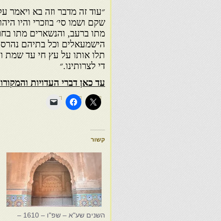
״עוד זה מדבר וזה בא ויאמר 
שקם ושמו סי׳ בוזכרי והיו היה
מתו ברעב, והנשארים מתו בחרב
הישמעאלים וכל בתיהם נהרסו ו
תלו אותו על עץ חי עד שמת ו
די לצרותינו.״
עד כאן דברי העדויות והמקורו
קשור
השנים שע"א – שפ"ו – 1610 –
נ