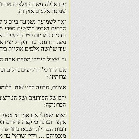
עבדאללה עשרת אלפים אוקיות 
שמונת אלפים אוקיות.
״אוי לשמועה נשמעה ביום ג׳ לא
הבתים ושרפו חמישים ספרי תו
תענית כמו יום ט״ב (תשעה באב) 
משנה זו נתנו עוד הקהל יצ״ו אר
עוד שלושה אלפים אוקיות ביד 
ור׳ שאול סירירו מסיים אחת הכ
אם יהיו כל הרקיעים גוילים וכ
צרותינו.״
אגמים, הבונה לקני אגם, כלומר 
ידם של הפורעים ושל העריצים
הכרוניקה:
״אמר שאול: אם אמרתי אספרה
אקצר ועולה כי קצת יחידים הפ
רעות הבהילונו שבאו בחודש זה
מנכסיהם … וידל ישראל עד מ