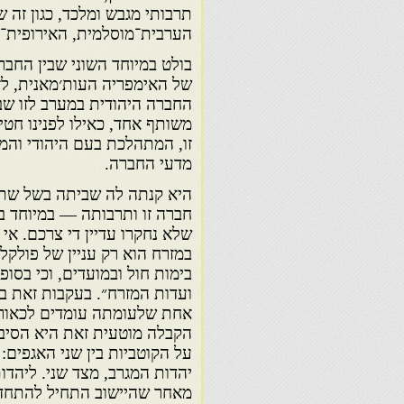
תרבותי מגבש ומלכד, כגון זה ש
הערבית־מוסלמית, האירופית־ה
בולט במיוחד השוני שבין החבר
של האימפריה העות׳מאנית, לזו
החברה היהודית במערב לזו שב
משותף אחד, כאילו לפנינו חט
זו, המתהלכת בעם היהודי והמק
מדעי החברה.
היא קנתה לה שביתה בשל שתי
חברה זו ותרבותה — במיוחד ב
שלא נחקרו עדיין די צרכם. אי 
במזרח הוא רק עניין של פולקלו
בימות חול ובמועדים, וכי בסו
ועדות המזרח״. בעקבות זאת ב
אחת שלעומתה עומדים לכאורה 
הקבלה מוטעית זאת היא הסיב
על הקוטביות בין שני האגפים:
יהדות המגרב, מצד שני. ליהדו
מאחר שהיישוב התחיל להתחדש