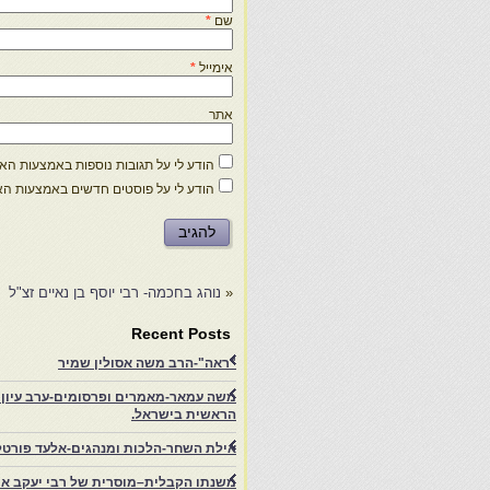
שם
*
אימייל
*
אתר
הודע לי על תגובות נוספות באמצעות האימ
הודע לי על פוסטים חדשים באמצעות האי
«
נוהג בחכמה- רבי יוסף בן נאיים זצ"ל
Recent Posts
"ראה"-הרב משה אסולין שמיר
משה עמאר-מאמרים ופרסומים-ערב עיון ב
הראשית בישראל.
אילת השחר-הלכות ומנהגים-אלעד פורטל
משנתו הקבלית–מוסרית של רבי יעקב איפ