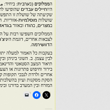
ה
ממלוכים
(ב
ערבית
: ביחיד: 
היו
חיילים
עבדים
שהופיעו לר
שקיעתה של שושלת זו התפשט
שושלות
מוסלמיות
-אזוריות.
ב
מצרים
, ב
הודו
ובאזור
בגדאד
הממלוכים השפיעו רבות על ה
לצבאות אחרים, דוגמת ה
יניצ'
ה
דוושירמה
.
בעקבות כל האמור למעלה יתרכז 
לבין עצמן. ב. השוני ביניהן ו
תיאור המצב הסטאטי והדינאמי 
בירור וחיפוש פתרונות או הצ
אחרים ולרדת לנבכי תקופות קדו
הסקת מסקנות ועיון בהשלכות ש
המזרח ובין המערב בדורנו ובימ