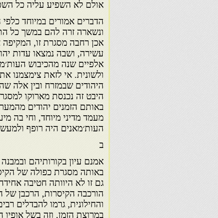
אולם לא השפיע עליה כל השפ
הדברים אמורים במיוחד כלפי 
ונשארה זרה להם במשך כל התק
אכן רחבה מסגרת זו, המקיפה 
עשירה, ושבה נמצאו עדות יהוד
אלפיים שנה מהכיבוש העות׳מא
ולשונית. אי לזאת צימצמנו את
היהודים שבמזרח ובין אלה שה
היבט זה נכנסת מארוקו למסגרת
באותם הזמנים יהודים מהמערב
מעמד מדיני מיוחד, וחי בה מי
העות׳מאנים היה רופף ולמעשה
ב
אמנם עיון בקורותיהם ובמבנה
באותה מסגרת כפולה של הקיסרו
גם זו לא היוותה חטיבה אחידה
הורכבה הקיסרות, הרכבן של ה
והחילונית, גרמו להבדלים רבים
במרוצת הזמן, וזה בשל אופיו 