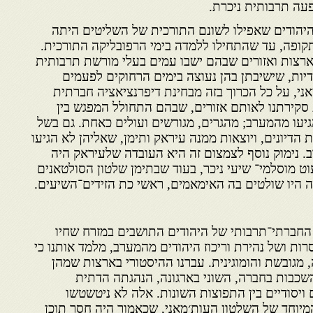
עה תרבותית ניכרת.
היהודים שאפילו לשונם התורכית של השליטים היתה
ופה, עד שהתחילו ללמדה בימי הרפובליקה התורכית.
ארצות ואזורים שבהם ישבו עמים בעלי מורשת תרבותית
יות, שישיבתן בהן נעוצה בימים הרחוקים לפעמים
ני, על כל הכרוך בזה מבחינת דיפרנציאציה חברתית
 סקירתנו לאותם אזורים, שבהם התחולל המפגש בין
גיעו מהמערב; מהגרים, מגורשים ועולים כאחת. גם בשל
 הדיונים, ויוצאות ממנה עיראק ותימן, שאליהן לא הגיעו
. נימוק נוסף לצמצום זה היא העובדה שלעיראק היה
עוט מוסלמי־ שיעי ניכר, בעוד שבתימן שלטון הסולטאנים
 היו שולטים בה האימאמים, ראשי כת הזידים־השיעים.
 החברתי־תרבותי של היהודים התושבים במזרח שחיו
ת ושל נהירת וריכוז היהודים מהמערב, מלמד אותנו כי
, מגובשת והומוגינית. עברנו ההיסטורי בארצות שמהן
שכבות בחברה, השוני בארגונה, הנהגתה הדתית
 ויסודיים בין התפוצות השונות. אלה לא ניטשטשו
המיוחד של השלטון העות׳מאני, שכאמור היה חסר תוכן