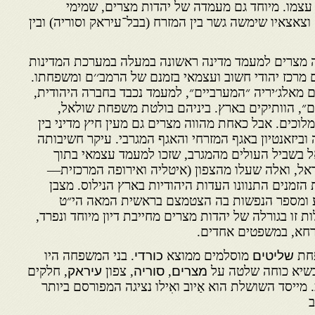
י עצמו. מיוחד גם מעמדה של יהדות מצרים, שמימי
וצאצאיו שימשה גשר בין המזרח (בבל־עיראק וסוריה) ובין
ה מצרים למעמד מדינה ראשונה במעלה במערכת המדינות
 מרכז יהודי חשוב ועצמאי בזמנם של הרמב׳׳ם ומשפחתו.
 מאלג׳יריה ״המערביים״, למעמד נכבד בחברה היהודית,
, הוותיקים בארץ. ביניהם בולטת משפחת שולאל,
לוכים. אבל כאחת מהווה מצרים גם מעין חיץ מדיני בין
וביזאנטיון באגף המזרחי והאגף המגרבי. עיקר חשיבותה
בשביל העולים מהמגרב, שזכו למעמד עצמאי בתוך
אל, ואלה שעלו מהצפון (איטליה ואירופה המרכזית—
הזמנים התנוונו העדות היהודיות בארץ הנילוס. מצבן
רע ומספר הנפשות בה הצטמצם בראשית המאה הי״ט
זו בגורלה של יהדות מצרים מחייבת דיון מיוחד ונפרד,
ורחא, במשפטים אחדים.
חת
שליטים
מוסלמים ממוצא
כורדי
. בני המשפחה היו
שיא כוחה שלטה על
מצרים
,
סוריה
, צפון
עיראק
, חלקים
. מייסד השושלת הוא אַ‏יוב ואִילו נציגה המפורסם ביותר
ב