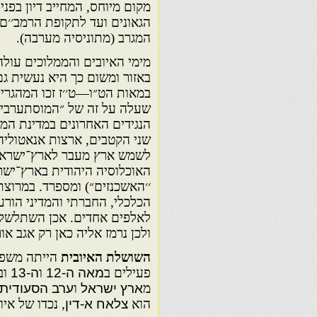
מקום מיוחס, המחייב דיון בפנ
הגאונים ועד לתקופת הרמב׳׳ם 
המגרב (מתוניסיה מערבה).
מימי האיובים והממלוכים עול
באזור ומשום כך היא נעשית גם
במאות הט״ו—ט׳׳ז זכו המהגרים
שעלה על זה של ״המוסתערבים״
הנגידים האחרונים במדינת הממ
שני הקטבים, ארצות אנאטוליה 
לשמש ארץ מעבר לארץ־ישראל 
האוכלוסיה היהודית בארץ־ישר
׳׳האשכנזים״) ומספרד. במרוצת 
הכלכלי, החברתי והמדיני הו
לאלפים אחדים. אכן השתלשלות 
ולכן נרמז אליה כאן רק אגב א
השושלת האיובית
הייתה משפ
פעילים ב
מאה ה-12
ו
ה-13
וב
מ
ארץ ישראל
ו
ערב הסעודית
הוא
צלאח א-דין
, נכדו של איו