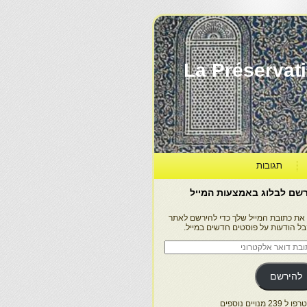
La Préservation, la Diff
תגובות
שם לבלוג באמצעות המייל
 את כתובת המייל שלך כדי להירשם לאתר
בל הודעות על פוסטים חדשים במייל.
בת
ר
טרוני
להירשם
 239 מנויים נוספים