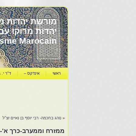
מורשת יהדות מר
ïsme Marocain
ראשי
אינדקס –
ד"ר י. ב
«
נוהג בחכמה- רבי יוסף בן נאיים זצ"ל
ממזרח וממערב-כרך א'-