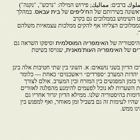
مملوك ברבים: مماليك; פירוש המילה: "נרכש", "נקנה")
אשונה בשירותם של ה
ח'ליפים
של
בית עבאס
. במהלך
 השימוש בממלוכים גם בקרב
 הממלוכים הצליחו אף להקים ממלכות עצמאיות משלהם
.
היסטוריה של
האימפריה המוסלמית
וסיפקו השראה גם
רים
של
האימפריה העות'מאנית
, שגויסו בשיטת
הדיון בשני נושאים: א. השוני בין שתי חטיבות אלה בינן
בין יהדות המערב ״ספרדים״ ו״אשכנזים״ כאחת — כלומר
בזמן המפגשים בין המזרח ובין המערב. אולם לצורך
עת השערות לא נוכל לפעמים להימנע מהפלגה לאזורים
מות בהיסטוריה שלנו. ממילא הדיון יגרור אחריו גם
היו לעימות זה גם בשביל זמן מאוחר, ואף למפגש בין
ינו ממש.