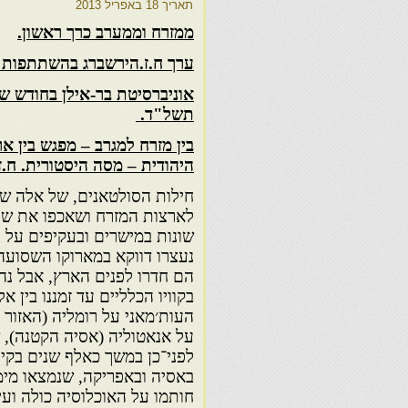
תאריך
18 באפריל 2013
ממזרח וממערב כרך ראשון.
ערך ח.ז.הירשברג בהשתתפות 
אוניברסיטת בר-אילן בחודש שב
תשל"ד.
בין מזרח למגרב – מפגש בין א
היהודית – מסה היסטורית. ח.ז
חילות הסולטאנים, של אלה 
לארצות המזרח ושאכפו את של
שונות במישרים ובעקיפים על ר
נעצרו דווקא במארוקו השסוע
הם חדרו לפנים הארץ, אבל נהד
בקוויו הכלליים עד זמננו בין א
העות׳מאני על רומליה (האזור 
על אנאטוליה (אסיה הקטנה), 
לפני־כן במשך כאלף שנים בקיר
באסיה ובאפריקה, שנמצאו מימ
חותמו על האוכלוסיה כולה ועי