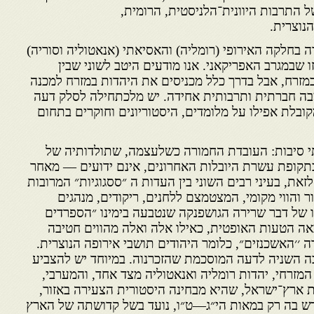
ל התרבות היוונית־הלניסטית, הרומית,
נוצרית.
ה בחלקה האירופי (רומליה) והאסיאתי (אנאטוליה וסוריה)
 שבמגרב האפריקאני. אנו מודעים היטב לשוני שבין
מזרח, אבל בדרך כלל מכניסים את היהדות במזרח למכנה
יבה חברתית ותרבותית אחידה. יש מלכתחילה לסלק דעה
ובלת אפילו על מלומדים, היסטוריונים וחוקרים בתחום
 סיבות: העובדת החמורה כשלעצמה, שתולדותיה של
תקופת עשרת היובלות האחרונים, אינם ידועים — מאחר
לזאת, בעיני רבים השוני בין העדות ה ״ססגוגיות״ המרובות
ר והווי מקומי, המצטמצם ללחנים, ריקודים, מנהגים
פו של דבר שרירה הגושפנקה שנטבעה בימינו ״הספרדים
אה הטעות האופטית, כאילו אלה ואלה מהווים חטיבה
׳׳האשכנזים״, כלומר היהודים תושבי אירופה הנוצרית.
ה השניה לדעה המוסכמת שהזכרנוה. במיוחד יש להצביע
 המזרחי, יהדות רומליה ואנאטוליה מצד אחד, והמערבי,
ת ארץ־ישראל, שהיא מבחינה היסטורית הצעירה באזור,
 בה רק במאות הי״ג—ט״ו, נועד בשל קדושתה של הארץ