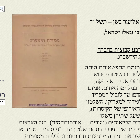
אליעזר בשן – תשל"ד
ו נגאלו ישראל,
רבע קבוצות בחברה
.הירשברג.
שמגמת התפשטותם היתה
טונם בשיטות כיבוש
חבי אסיה ואפריקה,
« מ
ה במלחמת אחים. אמנם
רש
פו עד לגבול המפריד
לג׳יריה למארוקו. השלטון
רשי
הנו
האירופי של הקיסרות),
באת
שעל שתיהן משלו
וב הביזאנטים (נוצרים — אורתודוקסים), ועל הארצות
י כיבושי הערבים תחת שלטון ערבי־מוסלמי, הטביע את
צב את דמותה מבחינות חברתיות וכלכליות מסוימות,