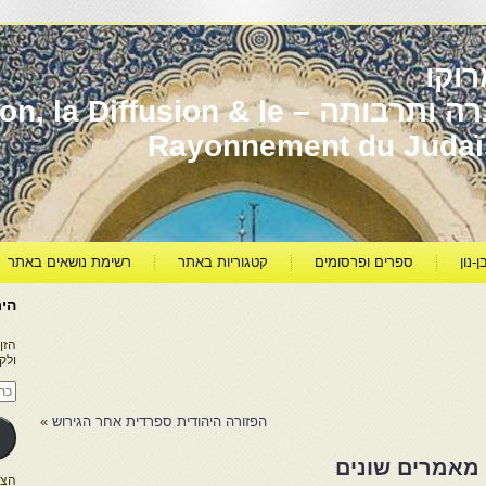
וקו
יהדות מרוקו עברה ותרבותה – usion & le
Rayonnement du Juda
ן-נון
ספרים ופרסומים
קטגוריות באתר
רשימת נושאים באתר
היר
הזן
ולק
כתו
דוא
אלק
הפזורה היהודית ספרדית אחר הגירוש
»
 מאמרים שונים
הצטרפו ל