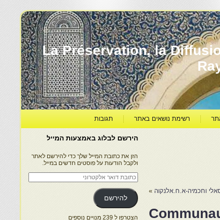
עברה ותרבותה – La Préservation, la Diffusion & le
Ra
תר
רשימת נושאים באתר
תגובות
הירשם לבלוג באמצעות המייל
הזן את כתובת המייל שלך כדי להירשם לאתר
ולקבל הודעות על פוסטים חדשים במייל.
כתובת
דואר
אלקטרוני
אלי וחכמיה-א.ח.אלנקוה
»
להירשם
Communaut
הצטרפו ל 239 מנויים נוספים