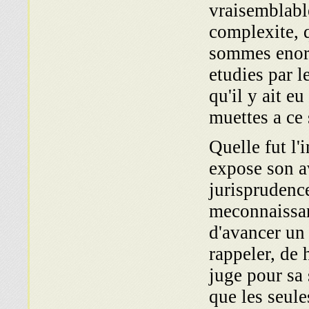
vraisemblabl
complexite, 
sommes enorm
etudies par l
qu'il y ait e
muettes a ce 
Quelle fut l'
expose son av
jurisprudence
meconnaissan
d'avancer un t
rappeler, de 
juge pour sa
que les seule