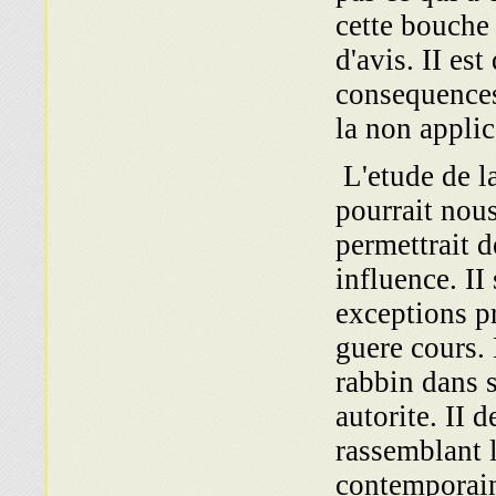
cette bouche 
d'avis. II es
consequences 
la non appli
L'etude de l
pourrait nou
permettrait d
influence. I
exceptions pr
guere cours. 
rabbin dans 
autorite. II 
rassemblant l
contemporains