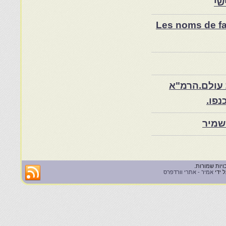
שי
Les noms de fam
 עולם.הרמ"א
שמיר
 ידי
אמיר - אתרי וורדפרס