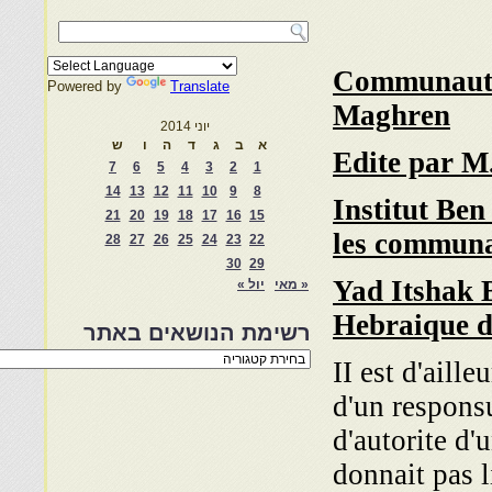
Communaute
Powered by
Translate
Maghren
יוני 2014
א
ב
ג
ד
ה
ו
ש
Edite par M
7
6
5
4
3
2
1
14
13
12
11
10
9
8
Institut Ben
21
20
19
18
17
16
15
les communa
28
27
26
25
24
23
22
30
29
Yad Itshak B
« מאי
יול »
Hebraique d
רשימת הנושאים באתר
רשימת
II est d'aill
הנושאים
באתר
d'un responsu
d'autorite d'
donnait pas li