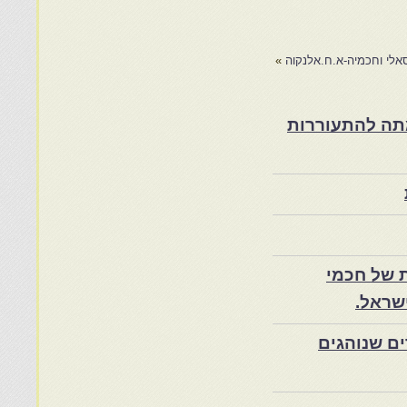
אלי וחכמיה-א.ח.אלנקוה
»
ת במרוקו בסוף המאה ה־19 ותרומתה להתעוררות
 של חכמי
שראל.
ם שנוהגים