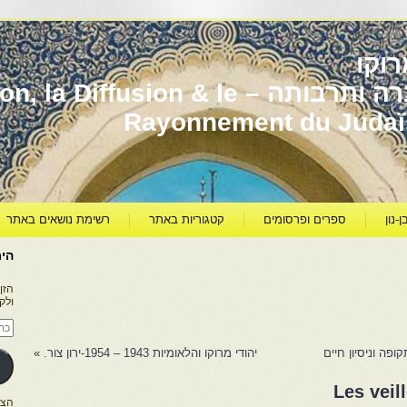
וקו
יהדות מרוקו עברה ותרבותה – usion & le
Rayonnement du Juda
ן-נון
ספרים ופרסומים
קטגוריות באתר
רשימת נושאים באתר
היר
הזן
ולק
כתו
דוא
אלק
פה וניסיון חיים
יהודי מרוקו והלאומיות 1943 – 1954-ירון צור.
»
Les veil
הצטרפו ל