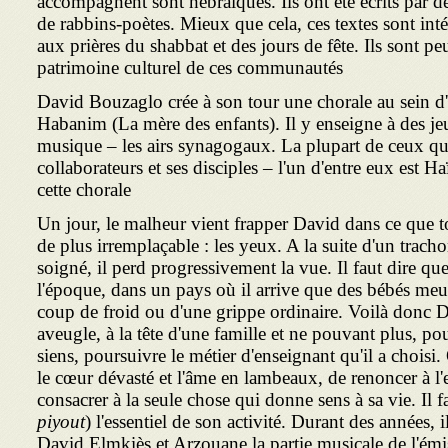
accompagnent sont hébraïques. Ils ont été écrits par d
de rabbins-poètes. Mieux que cela, ces textes sont inté
aux prières du shabbat et des jours de fête. Ils sont p
patrimoine culturel de ces communautés
David Bouzaglo crée à son tour une chorale au sein 
Habanim (La mère des enfants). Il y enseigne à des je
musique – les airs synagogaux. La plupart de ceux qui
collaborateurs et ses disciples – l'un d'entre eux est 
cette chorale
Un jour, le malheur vient frapper David dans ce que 
de plus irremplaçable : les yeux. A la suite d'un trac
soigné, il perd progressivement la vue. Il faut dire que
l'époque, dans un pays où il arrive que des bébés meur
coup de froid ou d'une grippe ordinaire. Voilà donc D
aveugle, à la tête d'une famille et ne pouvant plus, p
siens, poursuivre le métier d'enseignant qu'il a choisi. 
le cœur dévasté et l'âme en lambeaux, de renoncer à l'
consacrer à la seule chose qui donne sens à sa vie. Il fa
piyout
) l'essentiel de son activité. Durant des années, i
David Elmkiès et Arzouane la partie musicale de l'émi