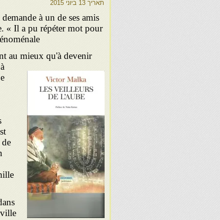
תאריך
13 ביוני 2015
d demande à un de ses amis
« Il a pu répéter mot pour
no­ménale »
ent au mieux qu'à devenir
 à
be
s
st
 de
n
ille
dans
ville