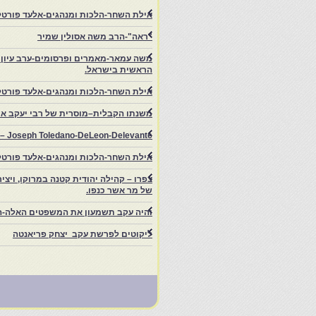
אילת השחר-הלכות ומנהגים-אלעד פורטל-
"ראה"-הרב משה אסולין שמיר
משה עמאר-מאמרים ופרסומים-ערב עיון ב
הראשית בישראל.
אילת השחר-הלכות ומנהגים-אלעד פורטל
משנתו הקבלית–מוסרית של רבי יעקב איפ
rs – Joseph Toledano-DeLeon-Delevante.
אילת השחר-הלכות ומנהגים-אלעד פורטל
של מר אשר כנפו.
והיה עקב תשמעון את המשפטים האלה-ה
ליקוטים לפרשת עקב יצחק פריאנטה