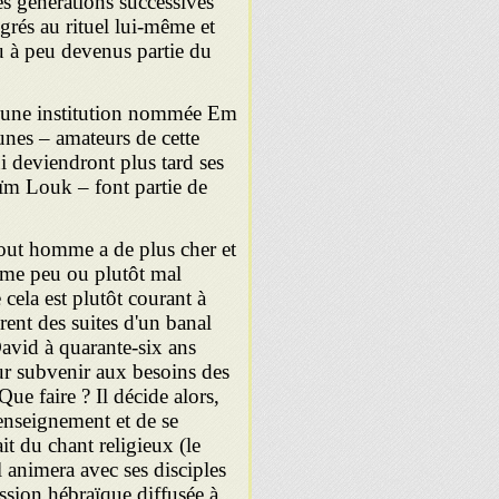
es générations successives
grés au rituel lui-même et
eu à peu devenus partie du
d'une institution nommée Em
unes – amateurs de cette
 deviendront plus tard ses
Haïm Louk – font partie de
tout homme a de plus cher et
home peu ou plutôt mal
 cela est plutôt courant à
ent des suites d'un banal
avid à quarante-six ans
our subvenir aux besoins des
Que faire ? Il décide alors,
ensei­gnement et de se
it du chant religieux (le
l animera avec ses dis­ciples
ssion hébraïque diffusée à