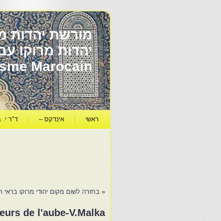
מורשת יהדות מר
ïsme Marocain
ראשי
אינדקס –
ד"ר י. ב
«
בחזרה לשום מקום יהודי מרוקו בראי תקו
leurs de l'aube-V.Malka