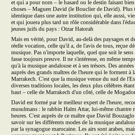
et qui a pour nom – le hasard ou le destin faisant bien
choses – Maguen David (le Bouclier de David). Plus t
identique dans une autre institution qui, elle aussi, vi
et qui jouera plus tard un rôle considérable dans l'éduc
jeunes juifs du pays : Otzar Hatorah
Mais en vérité, pour David, au-delà des paysages et des
réelle vocation, celle qu'il a, de l'avis de tous, reçue dè
musique. Pas n'importe laquelle, quel que soit le sens a
fasse toujours preuve. Il ne s'intéresse, en même temps
qu'à la musique andalouse et à ses trésors. Des années
auprès des grands maîtres de l'heure qui le forment à l
Marrakech. C'est que la musique venue du sud de l'Esp
diverses traditions locales, les deux plus célèbres étant
haut – celle de Marrakech d'un côté, celle de Mogador 
David est formé par le meilleur expert de l'heure, rec
musulmans : le rabbin Haïm Attar, lui-même chantre m
heures. C'est auprès de ce maître que David Bouzaglo 
savoir sur les différents modes de la musique andalouse
par la synagogue marocaine. Les airs sont arabes, mai