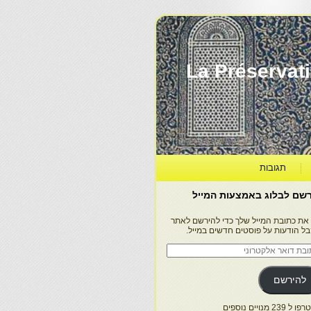
La Préservation, la Diff
תגובות
שם לבלוג באמצעות המייל
 את כתובת המייל שלך כדי להירשם לאתר
בל הודעות על פוסטים חדשים במייל.
בת
ר
טרוני
להירשם
 239 מנויים נוספים