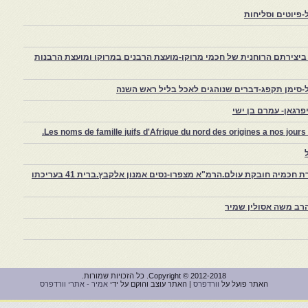
פיוטים וסליחות
יצירתם הרוחנית של חכמי מרוקו-מועצת הרבנים במרוקו ומועצת הרבנות
-סימן תקפג-דברים שנוהגים לאכל בליל ראש השנה
רגאן- עמרם בן ישי
Les noms de famille juifs d'Afrique du nord des origines a nos jou
צפרו – קהילה יהודית קטנה במרוקו, ויצירת חכמיה חובקת עולם.הרמ"א מצפרו-נסים אמנון אלקבץ.ברית 41 בעריכתו
רב משה אסולין שמיר
Copyright © 2012-2018. כל הזכויות שמורות.
האתר פועל על
וורדפרס
| האתר עוצב והוקם על ידי
אמיר - אתרי וורדפרס