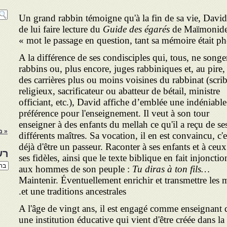
Un grand rabbin témoigne qu'à la fin de sa vie, Davi
de lui faire lecture du
Guide des égarés
de Maïmonide. 
mot le passage en question, tant sa mémoire était phé
A la différence de ses condisciples qui, tous, ne song
rabbins ou, plus encore, juges
rabbiniques et, au pire,
des carrières plus ou moins voi­sines du rabbinat (scri
religieux, sacrificateur ou abatteur de bétail, ministre
officiant, etc.), David affiche d’emblée une indéniable
préférence pour l'enseignement. Il veut à son tour
enseigner à des enfants du mellah ce qu'il a reçu de se
« מ
différents maîtres. Sa vocation, il en est convaincu, c'e
déjà d'être un passeur. Raconter à ses enfants et à ceux
רש
ses fidèles, ainsi que le texte biblique en fait injonctio
רשי
aux hommes de son peuple :
Tu diras à
ton fils…
הנו
Maintenir. Éventuellement enrichir et trans­mettre les m
באת
et une traditions ancestrales.
A l'âge de vingt ans, il est engagé comme enseignant 
une institution éducative qui vient d'être créée dans la 