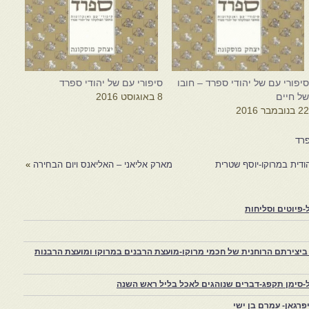
יפורי עם של יהודי ספרד – חובו
סיפורי עם של יהודי ספרד
ל חיים
8 באוגוסט 2016
2 בנובמבר 2016
פרד
דית במרוקו-יוסף שטרית
מארק אליאני – האליאנס ויום הבחירה
»
פיוטים וסליחות
יצירתם הרוחנית של חכמי מרוקו-מועצת הרבנים במרוקו ומועצת הרבנות
-סימן תקפג-דברים שנוהגים לאכל בליל ראש השנה
רגאן- עמרם בן ישי