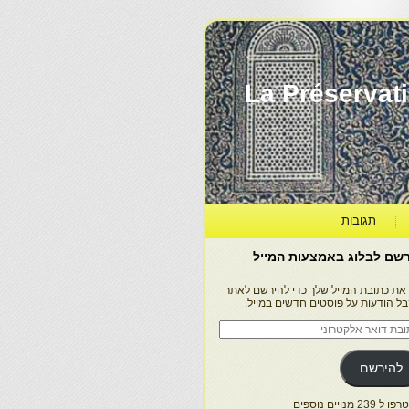
La Préservation, la Diff
תגובות
שם לבלוג באמצעות המייל
 את כתובת המייל שלך כדי להירשם לאתר
בל הודעות על פוסטים חדשים במייל.
בת
ר
טרוני
להירשם
 239 מנויים נוספים