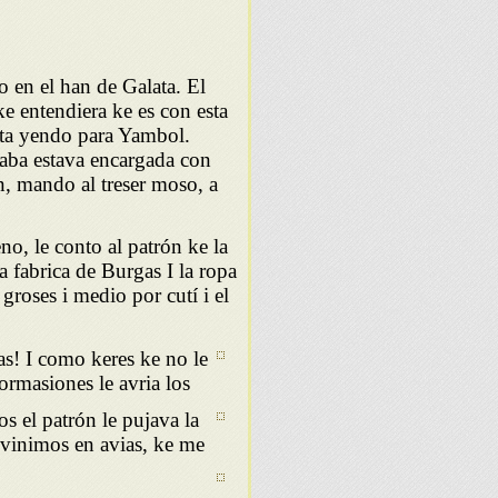
o en el han de Galata. El
e entendiera ke es con esta
esta yendo para Yambol.
raba estava encargada con
n, mando al treser moso, a
o, le conto al patrón ke la
a fabrica de Burgas I la ropa
groses i medio por cutí i el
tas! I como keres ke no le
ormasiones le avria los
s el patrón le pujava la
o vinimos en avias, ke me