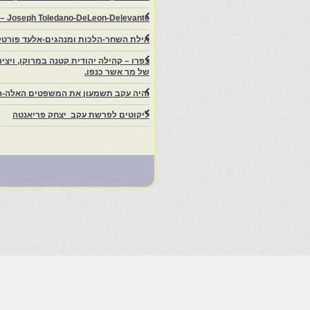
rs – Joseph Toledano-DeLeon-Delevante.
אילת השחר-הלכות ומנהגים-אלעד פורטל
של מר אשר כנפו.
והיה עקב תשמעון את המשפטים האלה-ה
ליקוטים לפרשת עקב יצחק פריאנטה