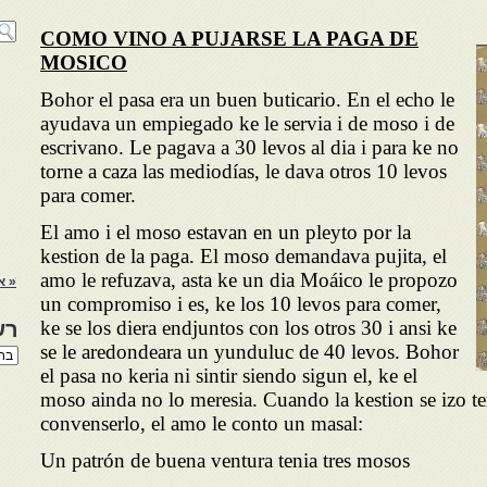
COMO VINO A PUJARSE LA PAGA DE
MOSICO
Bohor el pasa era un buen buticario. En el echo le
ayudava un empiegado ke le servia i de moso i de
escrivano. Le pagava a 30 levos al dia i para ke no
torne a caza las mediodías, le dava otros 10 levos
para comer.
El amo i el moso estavan en un pleyto por la
kestion de la paga. El moso demandava pujita, el
amo le refuzava, asta ke un dia Moáico le propozo
« א
un compromiso i es, ke los 10 levos para comer,
ke se los diera endjuntos con los otros 30 i ansi ke
רש
se le aredondeara un yunduluc de 40 levos. Bohor
רשי
הנו
el pasa no keria ni sintir siendo sigun el, ke el
באת
moso ainda no lo meresia. Cuando la kestion se izo te
convenserlo, el amo le conto un masal:
Un patrón de buena ventura tenia tres mosos