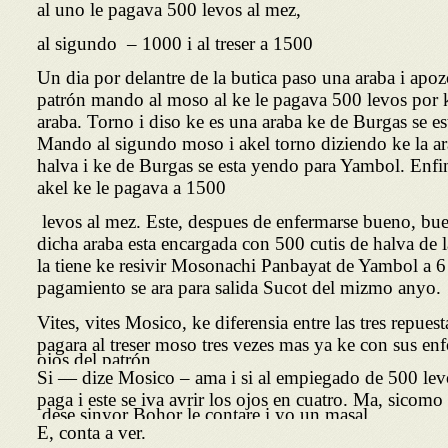
al uno le pagava 500 levos al mez,
al sigundo – 1000 i al treser a 1500
Un dia por delantre de la butica paso una araba i apoz
patrón mando al moso al ke le pagava 500 levos por k
araba. Torno i diso ke es una araba ke de Burgas se 
Mando al sigundo moso i akel torno diziendo ke la a
halva i ke de Burgas se esta yendo para Yambol. Enfi
akel ke le pagava a 1500
levos al mez. Este, despues de enfermarse bueno, buen
dicha araba esta encargada con 500 cutis de halva de l
la tiene ke resivir Mosonachi Panbayat de Yambol a 6 
pagamiento se ara para salida Sucot del mizmo anyo.
Vites, vites Mosico, ke diferensia entre las tres repues
pagara al treser moso tres vezes mas ya ke con sus enf
ojos del patrón.
Si — dize Mosico – ama i si al empiegado de 500 levo
paga i este se iva avrir los ojos en cuatro. Ma, sicom
dese sinyor Bohor le contare i yo un masal.
E, conta a ver.