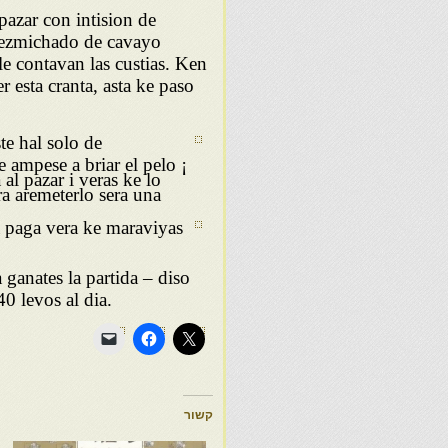
pazar con intision de
dezmichado de cavayo
le contavan las custias. Ken
r esta cranta, asta ke paso
te hal solo de
e ampese a briar el pelo ¡
al pazar i veras ke lo
ra aremeterlo sera una
a paga vera ke maraviyas
ganates la partida – diso
0 levos al dia.
קשור