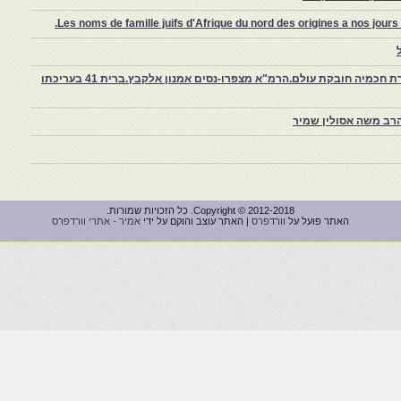
Les noms de famille juifs d'Afrique du nord des origines a nos jou
צפרו – קהילה יהודית קטנה במרוקו, ויצירת חכמיה חובקת עולם.הרמ"א מצפרו-נסים אמנון אלקבץ.ברית 41 בעריכתו
רב משה אסולין שמיר
Copyright © 2012-2018. כל הזכויות שמורות.
האתר פועל על
וורדפרס
| האתר עוצב והוקם על ידי
אמיר - אתרי וורדפרס