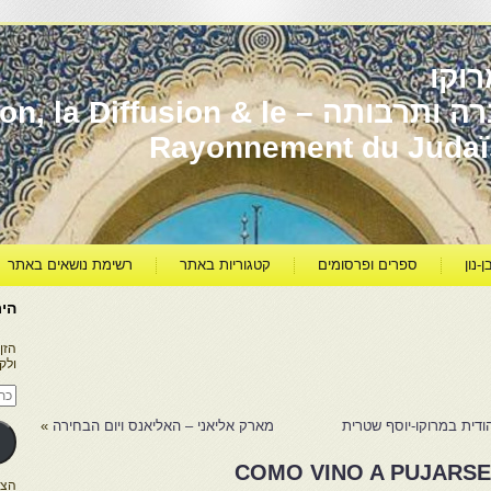
וקו
יהדות מרוקו עברה ותרבותה – usion & le
Rayonnement du Juda
ן-נון
ספרים ופרסומים
קטגוריות באתר
רשימת נושאים באתר
היר
הזן
ולק
כתו
דוא
אלק
דית במרוקו-יוסף שטרית
מארק אליאני – האליאנס ויום הבחירה
»
COMO VINO A PUJARSE
הצטרפו ל