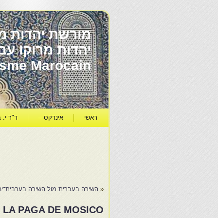
מורשת יהדות מר
ïsme Marocain
ראשי
אינדקס –
ד"ר י. ב
«
השירה בעברית מול השירה בערבית־יהו
 LA PAGA DE MOSICO