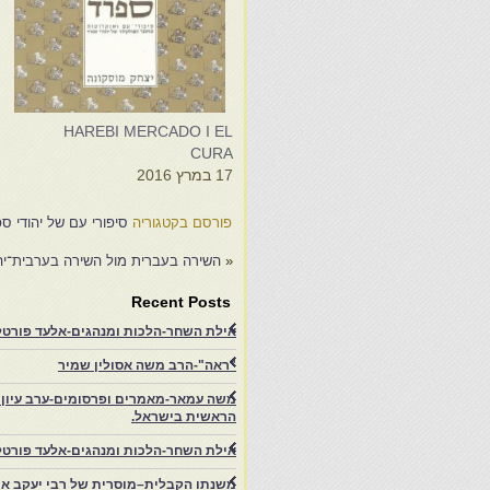
HAREBI MERCADO I EL
ס
CURA
ש
17 במרץ 2016
2
פורסם בקטגוריה
סיפורי עם של יהודי ס
«
השירה בעברית מול השירה בערבית־יהו
Recent Posts
אילת השחר-הלכות ומנהגים-אלעד פורטל-
"ראה"-הרב משה אסולין שמיר
משה עמאר-מאמרים ופרסומים-ערב עיון ב
הראשית בישראל.
אילת השחר-הלכות ומנהגים-אלעד פורטל
משנתו הקבלית–מוסרית של רבי יעקב איפ