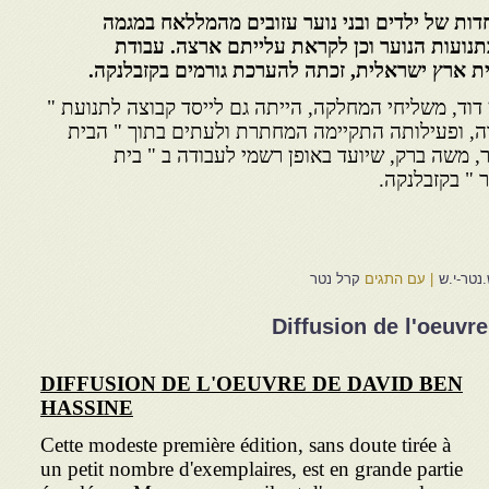
ות של ילדים ובני נוער עזובים מהמללאח במגמה
נועות הנוער וכן לקראת עלייתם ארצה. עבודת
ת ארץ ישראלית, זכתה להערכת גורמים בקזבלנקה.
וד, משליחי המחלקה, הייתה גם לייסד קבוצה לתנועת "
ה, ופעילותה התקיימה המחתרת ולעתים בתוך " הבית
 משה ברק, שיועד באופן רשמי לעבודה ב " בית
 " בקזבלנקה.
נטר-י.ש
|
עם התגים
קרל נטר
Diffusion de l'oeuvr
DIFFUSION DE L'OEUVRE DE DAVID BEN
HASSINE
Cette modeste première édition, sans doute tirée à
un petit nombre d'exemplaires, est en grande partie