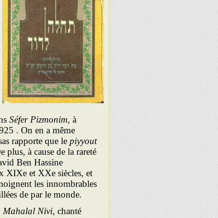
ns
Séfer Pizmonim,
à
 1925 . On en a même
as rapporte que le
piyyout
 plus, à cause de la rareté
avid Ben Hassine
x XIXe et XXe siècles, et
moignent les innombrables
illées de par le monde.
 Mahalal Nivi,
chanté