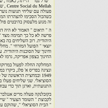
" שרל נטר " הייתה, כאמור, 
Mellah
פעולה עם שליחי תנועות נוער
כשהכול הסכימו להצהרתו המחוד
זה מנוע מלעסוק בהיבטים פולי
ה " תיאום " האמור לא היה ד
פרשה לא כל כך תמימה מצד " 
היהודית. רוב השליחים בה באו
יוצאי " הפועל המזרחי ". מחל
וחינוך של הסוכנות היהודית. ע
החינוך בצפון אפריקה, גרמו ל
ונציגה בפריס א' פלג, ביקרו 
1949 ובמחצית הראשונה של 1950.
הסוציאלי. שני שליחים פעלו ב
התנועתית, וארגן תוך כדי עבו
בקזבלנקה פעלה מרים אנגלברג 
לקבוצת " השומר הצעיר " שייס
" הבית הסוציאלי ", שהוקם ע