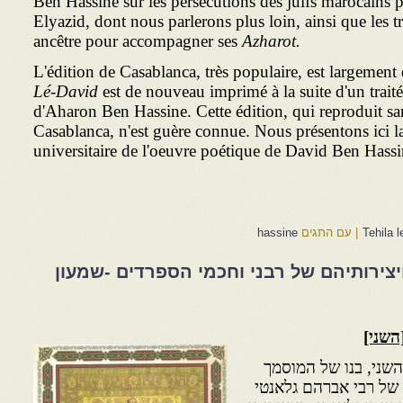
Ben Hassine sur les persécutions des juifs marocains 
Elyazid, dont nous parlerons plus loin, ainsi que les tr
ancêtre pour accompagner ses
Azharot.
L'édition de Casablanca, très populaire, est largement
Lé-David
est de nouveau imprimé à la suite d'un traité 
d'Aharon Ben Hassine. Cette édition, qui reproduit s
Casablanca, n'est guère connue. Nous présentons ici l
universitaire de l'oeuvre poétique de David Ben Hassi
Tehila 
|
עם התגים
hassine
יצירותיהם של רבני וחכמי הספרדים -שמעון
השני]
שני, בנו של המוסמך
 של רבי אברהם גלאנטי