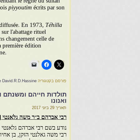
pendant le règne du sultan
ois
piyyoutim
écrits par son
 diffusée. En 1973,
Téhilla
sur l'abattage rituel
ans changement celle de
a première édition
ne.
פורסם בקטגוריה
le David.R.D.Hassine
תולדות חייהם ומשנתם ו
ואנונו
תאריך
29 ביוני 2017
רבי אברהם ב״ר משה גלאנטי
[
נודע בשם רבי אברהם גלאנטי ה
רבי משה גאלנטי הזקן, בן אחיו