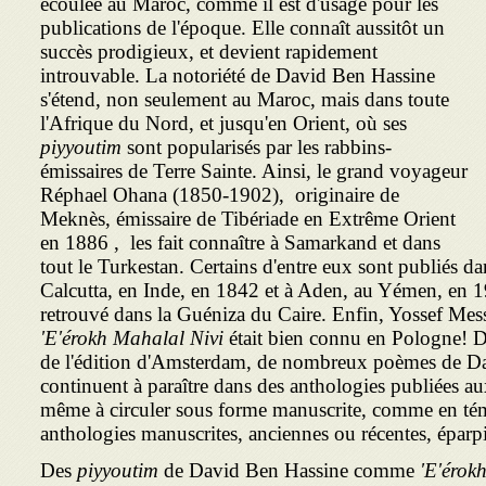
écoulée au Maroc, comme il est d'usage pour les
publications de l'époque. Elle connaît aussitôt un
succès prodigieux, et devient rapidement
introuvable. La notoriété de David Ben Hassine
s'étend, non seulement au Maroc, mais dans toute
l'Afrique du Nord, et jusqu'en Orient, où ses
piyyoutim
sont popularisés par les rabbins-
émissaires de Terre Sainte. Ainsi, le grand voyageur
Réphael Ohana (1850-1902), originaire de
Meknès, émissaire de Tibériade en Extrême Orient
en 1886 , les fait connaître à Samarkand et dans
tout le Turkestan. Certains d'entre eux sont publiés da
Calcutta, en Inde, en 1842 et à Aden, au Yémen, en
retrouvé dans la Guéniza du Caire. Enfin, Yossef Mess
'E'érokh Mahalal Nivi
était bien connu en Pologne! De
de l'édition d'Amsterdam, de nombreux poèmes de D
continuent à paraître dans des anthologies publiées au
même à circuler sous forme manuscrite, comme en té
anthologies manuscrites, anciennes ou récentes, éparp
Des
piyyoutim
de David Ben Hassine comme
'E'érokh