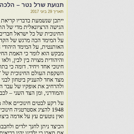
תנועת שרל נטר – הלכה
תאריך
29 ביוני 2017
ייתכן שנשמעת בדבריו קריאת 
הגישה הרציונאלית מדי של ה
החינוכית של כל ישראל חברים
על המימד הכה מרגש של הקה
האותנטית, על המימד היהודי 
מבקש הוא לומר כי האמת החינ
והיהודית מצויה בין לבין, ולאו
חינוכי אחד ויחיד. דומה כי בתו
השקפת העולם החינוכית של " 
מצד אחד להעניק ביטחון לבני 
ולהרחיב את אופקיו של עבר ה
והמודרני, ומן הצד השני – לכ
1948 להציג אסטרטגיה חינו
ואין נוטעים עץ על אדמה בי
הכיצד ניתן לחנך ילדים ולחבב
אם תאבו כי ילדינו יהיו בריאים