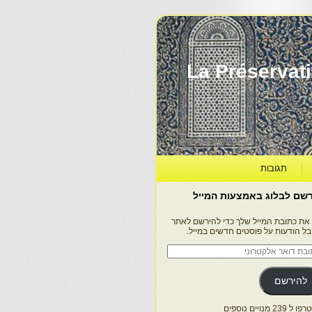
La Préservation, la Diff
תגובות
שם לבלוג באמצעות המייל
 את כתובת המייל שלך כדי להירשם לאתר
בל הודעות על פוסטים חדשים במייל.
בת
ר
טרוני
להירשם
 239 מנויים נוספים