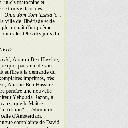
s rituels marocains et
a
se trouve dans des
 "
'Oh.il
Yom Yom 'Eshta 'é"
,
a ville de Tibériade et de
plet extrait d'un poème
toutes les fêtes des juifs du
AVID
David,
Aharon Ben Hassine,
ue que, par suite de son
ait suffire à la demande du
xemplaires imprimés, très
ement, Aharon Ben Hassine
re paraître une nouvelle
éditeur Yéhouda Razon, à
veaux, que le Maître
e édition". L'édition de
 celle d'Amsterdam.
 longue complainte de David