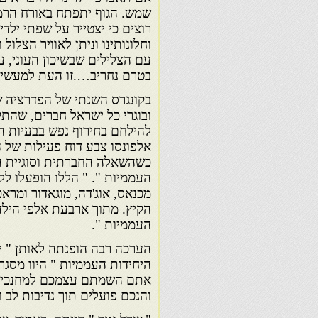
שמש. הגוף יתפתח באורח הרמונ
רוצים כי יצטייר על שפתי ילדי
וחלונותינו וניתן לאוויר הצלו
עם הצלילים שבשיכון העוני, ע
בטרם נחריב….זו העת למעשים
בקונגרס השנתי של הפדרציה של
להילחם בחירוף נפש בבעיות ה
כשהשאלה החברתית וסוגיית ה
העממיות ". " הללו הופעלו ללא
מכנאס, אוג'דה, מוגאדור ומרא
הקיץ. מתוך ארבעת אלפי הילדי
העממיות ".
הערכה רבה הופנתה לאותן " י
היחידות העממיות " היוו מסגר
אתם השמתם עצמכם למחנכים ו
והנכם פועלים תוך נדיבות לב 