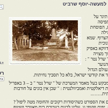
 למעשה-יוסף שרביט
תיגר על
תפיסה
, הפוסחת
ילה
הצרוף. שמא
וכית
 דווקא באפיק
וך מצויה
שרל נטר " :
« מ
הנוער
עולם הגדול
רש
בד את קודשי ישראל, בלא כל תסביך נחיתות.
רשי
הנו
על רקע לבטים חינוכיים אלה מבקש בעל מאמר המערכת של " שרל נטר " ב – 3 באפריל
באת
כית דיאלקטית ואמביוולנטית : " שכן אין בונים על חורבות
צתית……..
ם את הספורט כשהיסודות רקובים והחומה מטה ליפול ?
, יפים וזקופי גו, עלינו לבנות בעבורם בית מאוורר ושטוף