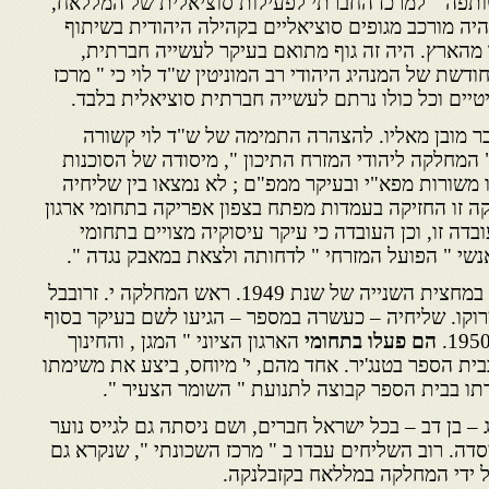
שותפה " למרכז החברתי לפעילות סוציאלית של המללאח,
Centre Social du  , שהיה מורכב מגופים סוציאליים בקהילה היהודית בשיתוף
 מהארץ. היה זה גוף מתואם בעיקר לעשייה חברתית,
שת של המנהיג היהודי רב המוניטין ש"ד לוי כי " מרכז
טיים וכל כולו נרתם לעשייה חברתית סוציאלית בלבד.
בר מובן מאליו. להצהרה התמימה של ש"ד לוי קשורה
המחלקה ליהודי המזרח התיכון ", מיסודה של הסוכנות
 משורות מפא"י ובעיקר ממפ"ם ; לא נמצאו בין שליחיה
קה זו החזיקה בעמדות מפתח בצפון אפריקה בתחומי ארגון
ובדה זו, וכן העובדה כי עיקר עיסוקיה מצויים בתחומי
אנשי " הפועל המזרחי " לדחותה ולצאת במאבק נגדה ".
המחלקה החלה לפעול במרוקו במחצית השנייה של שנת 1949. ראש המחלקה י. זרובבל
במרוקו. שליחיה – כעשרה במספר – הגיעו לשם בעיקר בסוף
הם פעלו בתחומי
הארגון הציוני " המגן , והחינוך
בית הספר בטנג'יר. אחד מהם, י' מיוחס, ביצע את משימתו
דתו בבית הספר קבוצה לתנועת " השומר הצעיר ".
– בן דב – בכל ישראל חברים, ושם ניסתה גם לגייס נוער
דה. רוב השליחים עבדו ב " מרכז השכונתי ", שנקרא גם
ל ידי המחלקה במללאח בקזבלנקה.