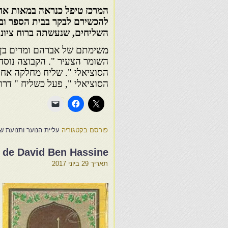
המרכז טיפל כנראה במאות אחד
להכשירם לבקר בבית הספר ובת
השליחים, שנעשתה ברוח ציוני
משימתם של אברהם ומרים בן ד
השומר הצעיר ". הקבוצה נוסד
הסוציאלי ". שליח מחלקה אחר,
הסוציאלי ", פעל כשליח " דרור
פורסם בקטגוריה
עליית הנוער ותנועת ש.
e de David Ben Hassine
תאריך
29 ביוני 2017