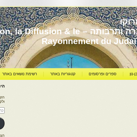
וקו
יהדות מרוקו עברה ותרבותה – usion & le
Rayonnement du Juda
ן-נון
ספרים ופרסומים
קטגוריות באתר
רשימת נושאים באתר
היר
הזן
ולק
כתו
דוא
אלק
הצטרפו ל