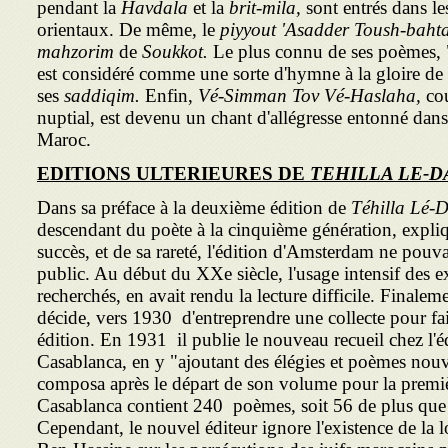
pendant la
Havdala
et la
brit-mila,
sont entrés dans le
orientaux. De même, le
piyyout 'Asadder Toush-baht
mahzorim
de
Soukkot.
Le plus connu de ses poèmes,
est considéré comme une sorte d'hymne à la gloire de l
ses
saddiqim.
Enfin,
Vé-Simman Tov Vé-Haslaha,
cou
nuptial, est devenu un chant d'allégresse entonné dans 
Maroc.
EDITIONS ULTERIEURES
DE
TEHILLA LE-D
Dans sa préface à la deuxième édition de
Téhilla Lé-
descendant du poète à la cinquième génération, expliq
succès, et de sa rareté, l'édition d'Amsterdam ne pouv
public. Au début du XXe siècle, l'usage intensif des e
recherchés, en avait rendu la lecture difficile. Final
décide, vers 1930 d'entreprendre une collecte pour fai
édition. En 1931 il publie le nouveau recueil chez l'
Casablanca, en y "ajoutant des élégies et poèmes nou
composa après le départ de son volume pour la premièr
Casablanca contient 240 poèmes, soit 56 de plus que
Cependant, le nouvel éditeur ignore l'existence de la