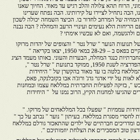
י, הרוח תהא צלולה והלב רגיש עד מאוד. החיוך שאנו
נו, הבה נתחיל לציירו על קירותינו. הבה נפתח שערינו
ל והמחיה של המרחב לחדור בו. הכיצד השמחה יכולה לשכון
ם הריחות הלא נעימים ועינויי הרעב והמחלה ? הבה נבנה
 ולהגשמה, ואם לא עכשיו אימתי ?
 תנועות הנוער " שרל נטר " והצופים של יהדות מרוקו
ובוגרי כל ישראל חברים, שהתקיים בפאס ב – 28-29 במאי 1950, יצאו בקריאה "
חברתיות כנגד המחלה, הבערות והעוני. באותו מעמד הציג
אלפונסו צבע דוח פעילות של הפדרציה לשנת 1950, ממוקד בתנועת " שרל נטר ",
מללאח בלטה בו עד מאוד בהקשרן של " היחידות
 לאות על ידי אדגר גדג' ורוג'ה אבו בקזבלנקה, פאס,
כש ", בזיקה לפעילות החברתית במללאח עצמו ובמחנות
ם שהגיעו למחנות הקיץ, הרוב נמנו על " היחידות
חידות עממיות " שפעלו בכל המללאחים של מרוקו. "
ת לחסרי מסגרת במללאח. בעיתון " נוער " נכתב על כך "
מדריכים חברתיים של ילדים שהתאכזר גורלם במללאח
ורצון טוב המסבירים את הצלחת יוזמותיכם ".