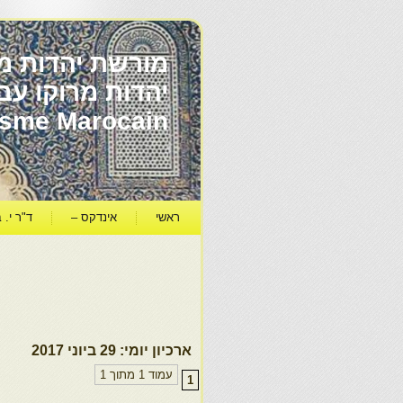
מורשת יהדות מר
ïsme Marocain
ראשי
אינדקס –
ד"ר י. ב
ארכיון יומי:
29 ביוני 2017
עמוד 1 מתוך 1
1