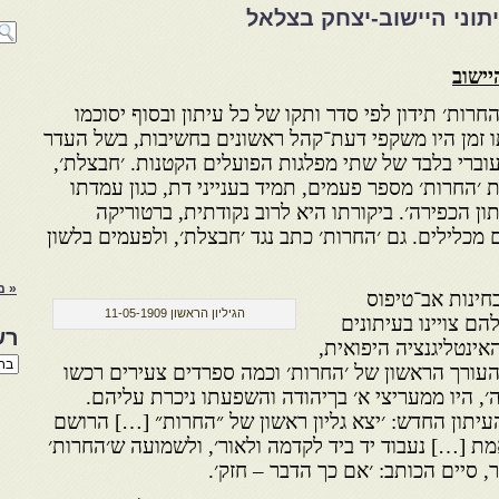
יתוני היישוב-יצחק בצלאל
יישוב
רות׳ תידון לפי סדר ותקו של כל עיתון ובסוף יסוכמו
תו זמן היו משקפי דעת־קהל ראשונים בחשיבות, בשל העדר
עוברי בלבד של שתי מפלגות הפועלים הקטנות. ׳חבצלת׳,
 ׳החרות׳ מספר פעמים, תמיד בענייני דת, כגון עמדתו
תון הכפירה׳. ביקורתו היא לרוב נקודתית, ברטוריקה
 מכלילים. גם ׳החרות׳ כתב נגד ׳חבצלת׳, ולפעמים בלשון
« מ
חינות אב־טיפוס
הגיליון הראשון 11-05-1909
הם צויינו בעיתונים
רש
אינטליגנציה היפואית,
רשי
העורך הראשון של ׳החרות׳ וכמה ספרדים צעירים רכשו
הנו
׳, היו ממעריצי א׳ בךיהודה והשפעתו ניכרת עליהם.
באת
יתון החדש: ׳יצא גליון ראשון של ״החרות״ […] הרושם
ת […] נעבוד יד ביד לקדמה ולאור׳, ולשמועה ש׳החרות׳
גר, סיים הכותב: ׳אם כך הדבר – חזק׳.