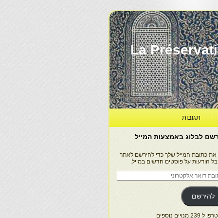
La Préservation, la Diff
תגובות
שם לבלוג באמצעות המייל
 את כתובת המייל שלך כדי להירשם לאתר
בל הודעות על פוסטים חדשים במייל.
בת
ר
טרוני
להירשם
 239 מנויים נוספים