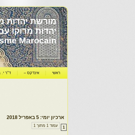
מורשת יהדות מר
ïsme Marocain
ראשי
אינדקס –
ד"ר י. ב
ארכיון יומי:
5 באפריל 2018
עמוד 1 מתוך 1
1