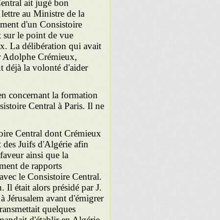
Central ait jugé bon
ettre au Ministre de la
ssement d'un Consistoire
t sur le point de vue
x. La délibération qui avait
 par Adolphe Crémieux,
 déjà la volonté d'aider
rien concernant la formation
stoire Central à Paris. Il ne
toire Central dont Crémieux
t des Juifs d'Algérie afin
 faveur ainsi que la
sement de rapports
e avec le Consistoire Central.
Il était alors présidé par J.
é à Jérusalem avant d'émigrer
ransmettait quelques
andait d'établir en Algérie