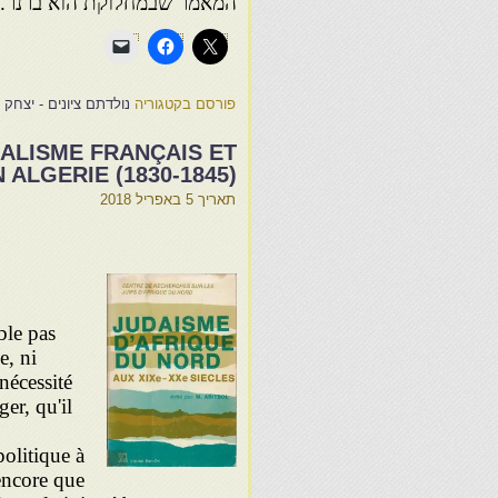
המאמר שבמחלוקת הוא ברנר.
פורסם בקטגוריה
נולדתם ציונים - יצחק
IALISME FRANÇAIS ET
 ALGERIE (1830-1845)
תאריך
5 באפריל 2018
ble pas
e, ni
nécessité
er, qu'il
olitique à
encore que