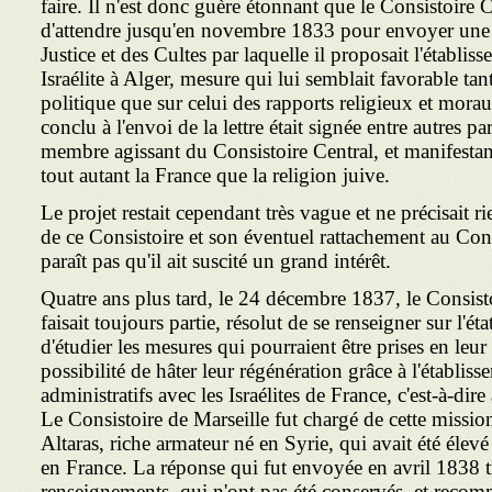
faire. Il n'est donc guère étonnant que le Consistoire 
d'attendre jusqu'en novembre 1833 pour envoyer une l
Justice et des Cultes par laquelle il proposait l'établi
Israélite à Alger, mesure qui lui semblait favorable tan
politique que sur celui des rapports religieux et morau
conclu à l'envoi de la lettre était signée entre autres
membre agissant du Consistoire Central, et manifestant
tout autant la France que la religion juive.
Le projet restait cependant très vague et ne précisait 
de ce Consistoire et son éventuel rattachement au Consi
paraît pas qu'il ait suscité un grand intérêt.
Quatre ans plus tard, le 24 décembre 1837, le Consis
faisait toujours partie, résolut de se renseigner sur l'éta
d'étudier les mesures qui pourraient être prises en leur
possibilité de hâter leur régénération grâce à l'établis
administratifs avec les Israélites de France, c'est-à-dir
Le Consistoire de Marseille fut chargé de cette mission. 
Altaras, riche armateur né en Syrie, qui avait été élev
en France. La réponse qui fut envoyée en avril 1838 t
renseignements, qui n'ont pas été conservés, et recomm