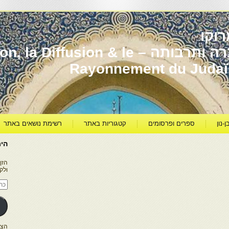
וקו
יהדות מרוקו עברה ותרבותה – usion & le
Rayonnement du Juda
ן-נון
ספרים ופרסומים
קטגוריות באתר
רשימת נושאים באתר
היר
הזן
ולק
כתו
דוא
אלק
הצטרפו ל