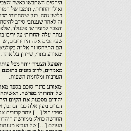
היחסים השתבשו כאשר ׳הצבי׳ 
ואילו ׳החרות׳, תומכו של המות
בלשון גסה, כגון ש׳החרות׳ מכ
זה לאחר שענתבי סירב להיסחט
׳הצבי׳ למומר ש׳ פינגולד, שלפ
עתה עלה ׳החרות׳ על יריבו בתו
שעיתונים אלה היו יריבים, ש
הם התייחסו זה אל זה בקולגיאל
׳מאורע בתר׳, שיידון על אתר.
׳הפועל הצעיר׳ יותר מכל עית
מאמרים, לרוב בוטים בתוכנם ו
הערבית ומלחמת השפות.
׳מאורע ברנר׳ סוכם בספר מאת
של ׳החרות׳ בפרשה. ראשיתה 
יהודים מסכנות את הקיום היהו
דברים מעין אלה כבר נכתבו, א
ספרי חול […] יותר קרובים אלי
החדשה כחלק ממורשת היהדות (׳
העולם […] של הנביא מענתות 