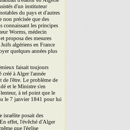
sistés d'un instituteur
otables du pays et d'autres
te non précisée que des
s connaissant les principes
cteur Worms, médecin
be et proposa des mesures
 Juifs algériens en France
voyer quelques années plus
mieux faisait toujours
é créé à Alger l'année
nt de l'être. Le problème de
udé et le Ministre s'en
enteur, à tel point que le
au le 7 janvier 1841 pour lui
israélite posait des
En effet, l'évêché d'Alger
 même que l'église