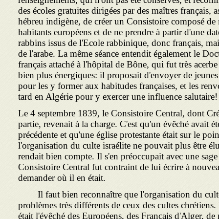
des écoles gratuites dirigées par des maîtres français, as
hébreu indigène, de créer un Consistoire composé de n
habitants européens et de ne prendre à partir d'une da
rabbins issus de l'Ecole rabbinique, donc français, mai
de l'arabe. La même séance entendit également le Do
français attaché à l'hôpital de Bône, qui fut très acer
bien plus énergiques: il proposait d'envoyer de jeunes
pour les y former aux habitudes françaises, et les ren
tard en Algérie pour y exercer une influence salutaire!
Le 4 septembre 1839, le Consistoire Central, dont Cré
partie, revenait à la charge. C'est qu'un évêché avait ét
précédente et qu'une église protestante était sur le poi
l'organisation du culte israélite ne pouvait plus être él
rendait bien compte. Il s'en préoccupait avec une sage l
Consistoire Central fut contraint de lui écrire à nouve
demander où il en était.
Il faut bien reconnaître que l'organisation du culte 
problèmes très différents de ceux des cultes chrétiens. 
était l'évêché des Européens, des Français d'Alger, de