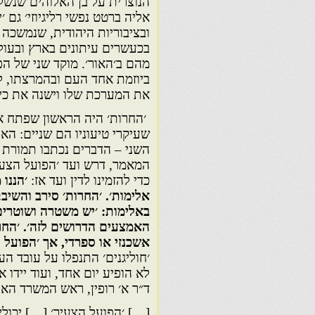
הנוצרית על בן האלוהים שנשלח
אליה ברטט נפשי רליגיוזי׳ גם 
ובציבוריות היהודית, שנמשכה
מהם ב׳האור׳. מוקד שני של הפ
ביוזמת אחד העם ובהמרצתו, ל
את המערכת שלו וישנה את כיוו
׳החרות׳ היה הראשון שפתח את 
שעיקרי טיעוניו הם שניים: הא
השני – הדברים נכתבו תמורת 
המאמר, דרש ועד ׳הפועל הצע
כדי להזמינו לדין ועד אז:
׳הננו
אלימות׳. ׳החרות׳ סירב והשיב: 
באלימות: ׳יש משטרה ושוטרים,
האמצעים הדרושים לזה׳. ׳החרות
אשכנזי או ספרדי, אך ׳הפועל 
׳חוליגנים׳ התנפלו על עובד הע
לא הופיע יום אחד, ועוד יידו א
ד״ר א׳ רופין, ראש המשרד האר
[…] ׳הפועל הצעיר׳ […] יכול