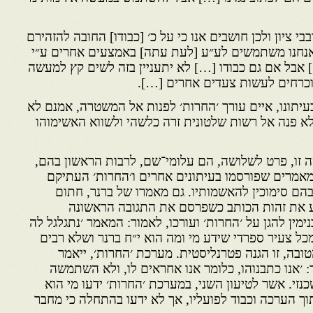
י ציון ולכן חושבים אנו כי על כ׳ [כבודו] החובה להזהירם
 אנחנו משתמשים לע״ע [לעת עתה] באמצעים אחרים ע״י
 אבל אם גם כבודו […] לא יתעניין בזה לשים קץ למעשה
וכרחים לעשות צעדים אחרים […].
יתונו, איים עורך ׳החרות׳ לפנות אל המשטרה, אמנם לא
לא פנה אל רשות שלטונית זרה כלשהי ולשווא האשימוהו
 זו, פרט לשלושה, הם עלומי־שם, לרבות הראשון בהם,
אמרים שפורסמו בעיתונים אחרים ו׳החרות׳ העתיקם
הם סימוכין להאשמותיו. גם מאמרו של ברנר, חתום
דע את זהות הכותב כשפרסם את התגובה הראשונה
נימין להגן על ׳החרות׳ ועורכו, לאמור: המאמר ׳נתגלגל לה
 מכל צעיר ספרדי שידע מי ומה הוא י״ח ברנר ושלא רבים
טובה, זו הגנה פטרנליסטית. מערכת ׳החרות׳, ייאמר
 ׳אנו כתבנוהו, כלומר אנו אחראים לו, ולא השתמשה
זי. אשר לטיעון השני, במערכת ׳החרות׳ ידעו מי הוא
תוך הערכה וכבוד לפועליו, אך לא ידעו בהתחלה כי מחבר