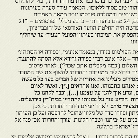
 לבני האדם ובדמו כפר את עוון הדורות׳, יכול ׳להתיחס
׳יהודי טוב מסור ללאומו׳. המאמר עורר סערה בעיתונות
 כשנתיים ובמהלכה פורסמו יותר ממאה מאמרים
בכעשרים עיתונים בארץ ובעולם, 24 מהם ב׳החרות׳ – כרבע מכלל הפרסומים – ו־21
רשה היה החלטת הוועד האודסאי של ׳חובבי־ציון׳,
הפסיק את תמיכתו בעיתון ׳הפועל הצעיר׳ עד שיחליף
נו.
הפולמוס בנידון, במאמר אנונימי, ׳כפירה או הסתה ?׳
חד – אלה אינם דברי כפירה גרידא אלא הסתה להתנצר:
תשלום (׳כמה מקבלים אתם שכר?׳). לאחר פרסום
יר׳ בירושלים ממערכת ׳החרות׳ לחשוף את שם המחבר
 מסירים מעלינו את אחריות של חברים בעד כל מעשה
׳אנחנו כתבנוהו. ואנו אחראים [.״]׳. ואשר לאיום
 ונדע איך להגן על עצמנו […], וכבר לקחנו כל
׳ הודיע עוד על נכונותו להתדיין בבית־דין בירושלים,
הצעיר׳ סירב
. לאחר יומיים דיווח ׳החרות׳, כי אכן
יתון ופיזרו סדר של גיליון שהובל להדפסה ועל כן העיתון
בנים על ׳ביתנו׳ ושברו חלונות. עורך ׳החרות׳ אכן פנה אל
ץ־ישראלי בתלונה:
ים הם לכתוב נגדנו […] אבל להשתמש במעשה אלימות מי