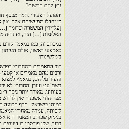
נתן להם הרשות?
׳הפועל הצעיר׳ נתמך מכסף חובב
כי יחדלו ממעשיהם אלה. אין
[על־ידי] המשטרה וכדומה […]
האלימות […] הזה, אז נהיה מ
במכתב זה, כמו במאמר קודם בע
כאמצעי ראשון, אולם העיתון 
ב׳מלשינות׳.
רוב המאמרים ב׳החרות׳ בפרשה
ורבים מהם מאמרים או קטעי מ
והעיר עליהם, במאמץ למצוא ב
בשם־עט ועורן ׳החרות׳ לא י
בעיתונו. מאוחר יותר ניסה ר׳ ב
מפי יהודי אשכנזי׳ ׳אין לדרוש
כמותו בישראל׳. חרף הכוונה ה
לזכותה, עמדה מאחורי המאמר:
בנימוק שכותב המאמר הוא אשכנ
ברנר, שכן פורסמו בו דיווחים 