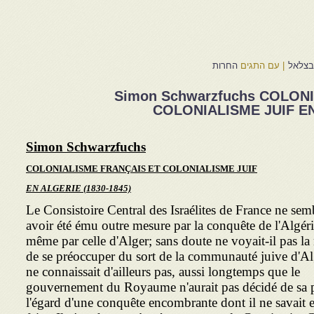
 בצלאל
|
עם התגים
החרות
Simon Schwarzfuchs COLON
COLONIALISME JUIF EN
Simon Schwarzfuchs
COLONIALISME FRANÇAIS ET COLONIALISME JUIF
EN ALGERIE
(1830-1845)
Le Consistoire Central des Israélites de France ne sem
avoir été ému outre mesure par la conquête de l'Algéri
même par celle d'Alger; sans doute ne voyait-il pas la 
de se préoccuper du sort de la communauté juive d'Alg
ne connaissait d'ailleurs pas, aussi longtemps que le
gouvernement du Royaume n'aurait pas décidé de sa p
l'égard d'une conquête encombrante dont il ne savait 