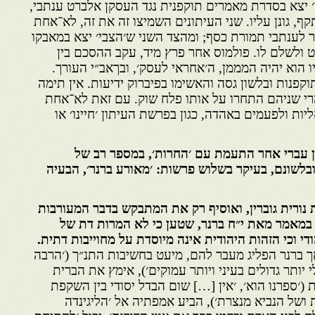
יצא בסדרת מאמרים תוקפנית נגד העסקן אלברט ענתבי,
קף, גונן עליו. שני העיתונים השמיצו זה את זה, לא־אחת
ור לענתבי תמורת כסף; ומהצד השני ש׳הצבי׳ יצא במאבקו
 ולשלם לו. פולמוס אחר פרץ מיד, עקב ההסכם בין
יו הוא יהיה המממן, ה׳אחראי לעסק׳, ובךאב״י העורך.
קפנות ובלשון גסה והאשימו בפיברוק ידיעות. אין תימה
הרי שניהם התחרו על אותו פלח שוק. עם זאת לא־אחת
יות ולפעמים באהדה, כגון בפרשת העיתון ׳חיינו׳ או
ון עברי אחר התעמת עם ׳החרות׳, במספר רב של
בלשונם, בעיקר בשלוש פרשות: ׳מאורע ברנר׳, הבעיה
 נורית גוברין, ואוסיף רק את המתבקש בדבר המעורבות
במאמר מאת י״ח ברנר, שטען כי לא המרות דת של
די וכי הזהות היהודית אינה מיוסדת על מחוייבות דתית.
ך ברנר הפליג מעבר להם, מיעט בחשיבות התנ״ך (׳הרבה
 יותר גדולים בעיני ויותר עמוקים׳), אימץ את הברית
ספרנו הוא׳, ׳אין […] שום הבדל יסודי בין השקפת
ושל הנביא מנצרת׳), הביע אמפתיה אל ׳הליגינדה