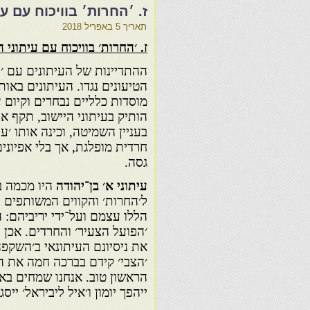
ז. ׳החרות׳ בוויכוח עם ע
תאריך
5 באפריל 2018
ז. ׳החרות׳ בוויכוח עם עיתוני ה
ההתדיינות של העיתונים עם ׳הח
הטיעונים נגדו. העיתונים באו
מוסדות כלליים נבחרים וקיום 
הותיק בעיתוני היישוב, תקף את
בעניין השמיטה, וכינה אותו ׳ע
חרדית מופלגת, אך בלי אפיונים
גסה.
עיתוני א׳ בן־יהודה
היו מכמה ב
ל׳החרות׳ והקווים המשותפים ל
הללו עצמם ועל־ידי יריביהם: ה
׳הפועל הצעיר׳ והחרדים. אכן 
את ניסיונם העיתונאי ב׳השקפה
׳הצבי׳ קידם בברכה חמה את הע
הראשון טוב. אנחנו שמחים באמ
ייהפך יומון ו׳איל ליביראל׳ ייס