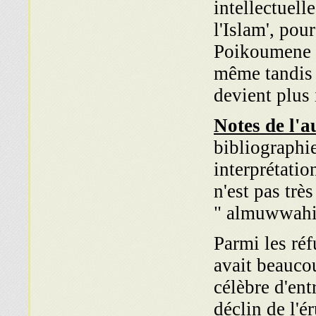
intellectuell
l'Islam', pou
Poikoumene m
même tandis q
devient plus 
Notes de l'a
bibliographie
interprétatio
n'est pas trè
almuwwahid
Parmi les réf
avait beaucou
célèbre d'ent
déclin de l'é