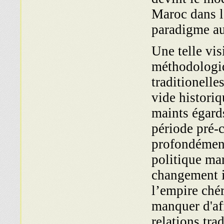
Maroc dans l
paradigme a
Une telle vis
méthodologiq
traditionelle
vide historiq
maints égards
période pré-
profondément 
politique mar
changement in
l’empire ché
manquer d'aff
relations tr