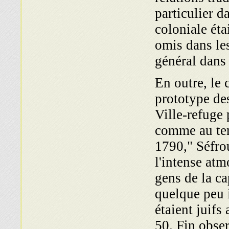
particulier d
coloniale éta
omis dans les
général dans
En outre, le 
prototype de
Ville-refuge 
comme au te
1790," Séfro
l'intense atm
gens de la ca
quelque peu 
étaient juifs
50. Fin obse