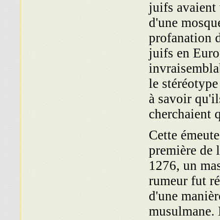
juifs avaient
d'une mosquée
profanation 
juifs en Euro
invraisemblab
le stéréotype
à savoir qu'i
cherchaient q
Cette émeute 
première de 
1276, un mas
rumeur fut ré
d'une manièr
musulmane. L'