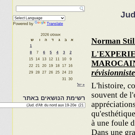
Jud
Powered by
Translate
אוגוסט 2026
Norman Sti
א
ב
ג
ד
ה
ו
ש
1
L'EXPERI
8
7
6
5
4
3
2
15
14
13
12
11
10
9
MAROCAI
22
21
20
19
18
17
16
révisionniste
29
28
27
26
25
24
23
31
30
L'histoire, 
« יול
souvent de l'
רשימת הנושאים באתר
appréciations
רשימת
הנושאים
qu'esthétique
באתר
à une foule d
Dans une gra