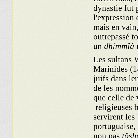
dynastie fut 
l'expression
mais en vain,
outrepassé t
un
dhimmîà
u
Les sultans W
Marinides (1
juifs dans le
de les nomme
que celle de 
religieuses b
servirent les
portuguaise, c
non pas
tôsh