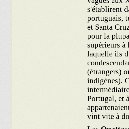
vagues aux 
s'établirent
da
portuguais, 
et Santa Cru
pour la plup
supérieurs à 
laquelle ils 
condescenda
(étrangers) o
indigènes).
intermédiaire
Portugal, et
appartenaient
vint vite à 