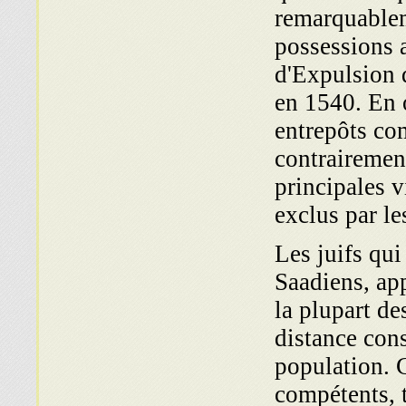
remarquableme
possessions a
d'Expulsion d
en 1540. En o
entrepôts com
contrairement
principales vi
exclus par le
Les juifs qui
Saadiens, ap
la plupart d
distance cons
population. 
compétents, t