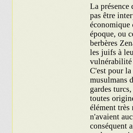
La présence d
pas être int
économique d
époque, ou co
berbères Zena
les juifs à l
vulnérabilité
C'est pour l
musulmans d'
gardes turcs,
toutes origin
élément très 
n'avaient auc
conséquent a