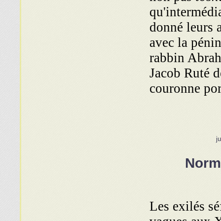
qu'intermédi
donné leurs a
avec la péni
rabbin Abrah
Jacob Ruté de
couronne por
j
Norm
Les exilés s