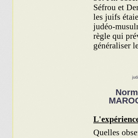
Séfrou et De
les juifs éta
judéo-musulm
règle qui pré
généraliser le
jud
Norm
MAROCA
L'expérience
Quelles obser