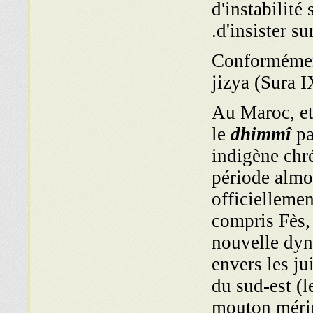
d'instabilité 
d'insister su
Conformément
jizya (Sura I
Au Maroc, et 
le
dhimmî
pa
indigène chr
période almo
officiellemen
compris Fès,
nouvelle dyn
envers les j
du sud-est (l
mouton mérin