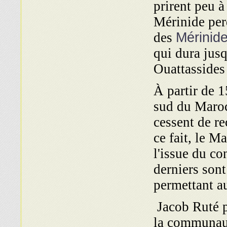
prirent peu à
Mérinide pe
des
Mérinid
qui dura jus
Ouattassides
À partir de 1
sud du Maroc
cessent de re
ce fait, le M
l'issue du co
derniers son
permettant au
Jacob Ruté p
la communaut