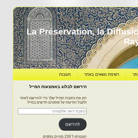
עברה ותרבותה – La Préservation, la Diffusion & le
Ra
תר
רשימת נושאים באתר
תגובות
הירשם לבלוג באמצעות המייל
הזן את כתובת המייל שלך כדי להירשם לאתר
ולקבל הודעות על פוסטים חדשים במייל.
כתובת
דואר
אלקטרוני
להירשם
הצטרפו ל 239 מנויים נוספים