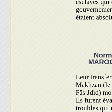
esclaves qui
gouvernement
étaient abso
Norm
MAROCA
Leur
transfer
Makhzan (le 
Fâs Jdïd) mon
Ils furent é
troubles qui 