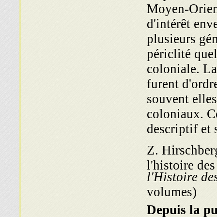
Moyen-Orient
d'intérêt en
plusieurs gén
périclité que
coloniale. La
furent d'ordr
souvent elles
coloniaux. Ce
descriptif et
Z. Hirschberg
l'histoire de
l'Histoire de
volumes)
Depuis la pu