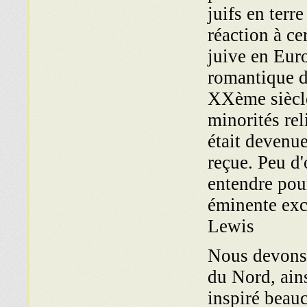
juifs en terr
réaction à ce
juive en Euro
romantique d
XXème siècle
minorités rel
était devenu
reçue. Peu d'
entendre pour
éminente exc
Lewis
Nous devons i
du Nord, ains
inspiré beau