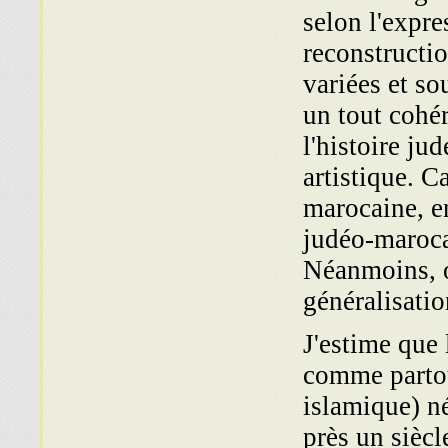
selon l'expr
reconstructio
variées et so
un tout cohér
l'histoire ju
artistique. C
marocaine, e
judéo-maroca
Néanmoins, on
généralisatio
J'estime que 
comme partou
islamique) n
près un siècl