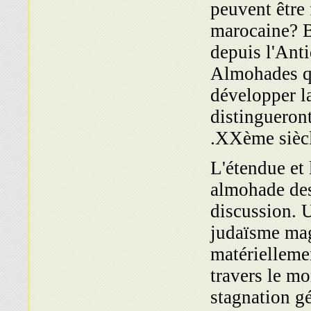
peuvent être 
marocaine? B
depuis l'Anti
Almohades qu
développer la
distingueron
XXème siècl
L'étendue et 
almohade des 
discussion. Un
judaïsme mag
matériellemen
travers le m
stagnation g