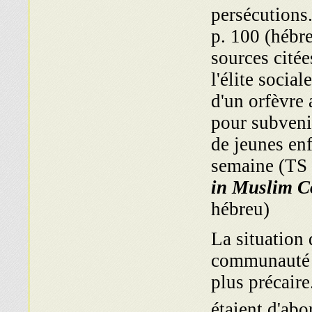
persécutions
p. 100 (hébre
sources citée
l'élite social
d'un orfèvre 
pour subvenir
de jeunes enf
semaine (TS 
in Muslim C
hébreu)
La situation 
communauté n
plus précaire
étaient d'abo