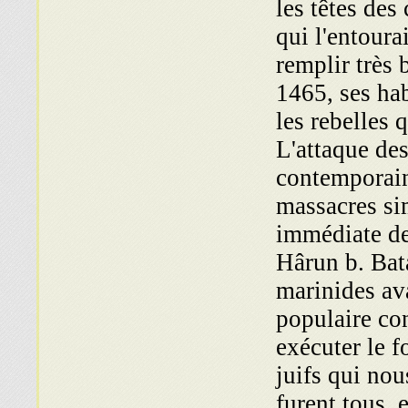
les têtes des
qui l'entoura
remplir très 
1465, ses hab
les rebelles 
L'attaque des
contemporain
massacres sim
immédiate de 
Hârun b. Bata
marinides av
populaire con
exécuter le f
juifs qui no
furent tous, e