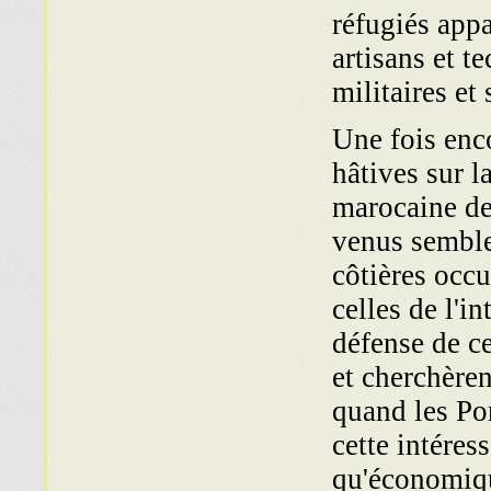
réfugiés appa
artisans et t
militaires et 
Une fois enco
hâtives sur l
marocaine de
venus semblen
côtières occu
celles de l'in
défense de c
et cherchèren
quand les Por
cette intéres
qu'économiqu