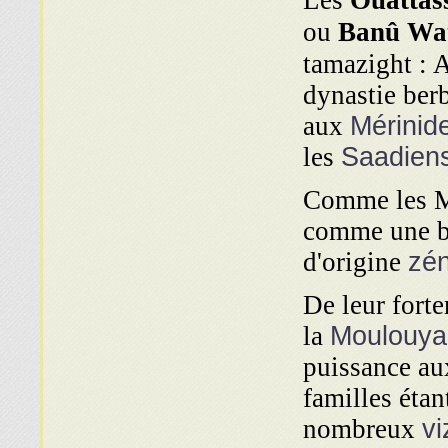
Les
Ouattas
ou
Banû Wa
tamazight :
dynastie ber
aux
Mérinid
les
Saadien
Comme les Mé
comme une br
d'origine
zé
De leur fort
la
Moulouya
puissance au
familles étan
nombreux
vi