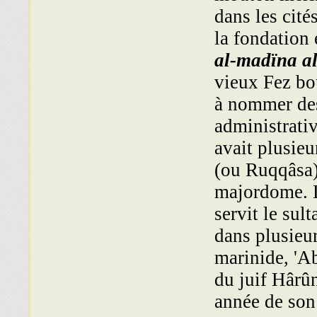
dans les cité
la fondation
al-madïna a
vieux Fez bo
à nommer des
administrati
avait plusieu
(ou Ruqqâsa),
majordome. L
servit le su
dans plusieur
marinide, 'A
du juif Hârûn
année de son