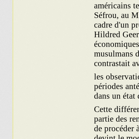
américains t
Séfrou, au M
cadre d'un pr
Hildred Geert
économiques e
musulmans da
contrastait a
les observati
périodes anté
dans un état 
Cette différe
partie des re
de procéder à
devint le mo