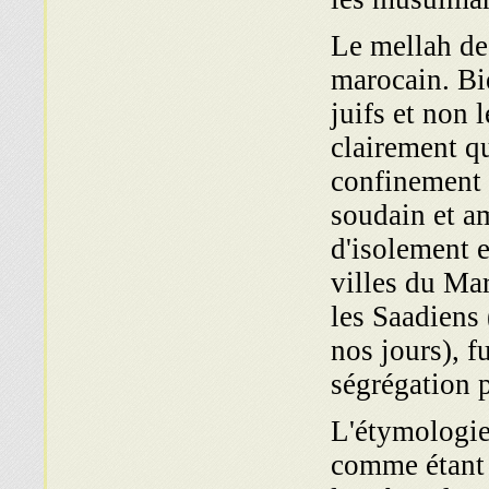
Le mellah de
marocain. Bie
juifs et non 
clairement q
confinement 
soudain et am
d'isolement 
villes du Mar
les Saadiens 
nos jours), f
ségrégation p
L'étymologie
comme étant u