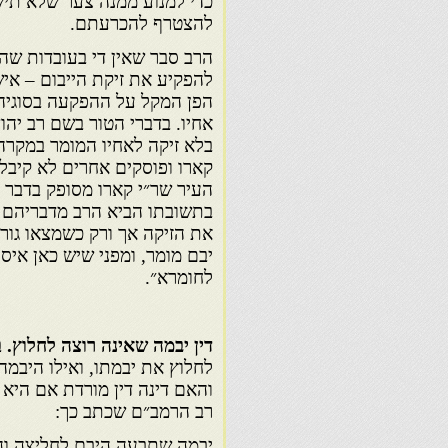
כדי למנוע ממנה צער שלא תיש
להצטרף להכרעתם.
הרב סבר שאין די בעובדות שהי
להפקיע את זיקת הייבום – איש
הפן המקל על ההפקעה בסוגיה 
אחיו. בדברי הטור בשם רב יהו
בלא זיקה לאחיו המומר במקרה
קארו ופוסקים אחרים לא קיבלו
העיר שר״י קארו מסופק בדבר א
בתשובתו הביא הרב מדבריהם ש
את הזיקה אך ורק כשמצאו גור
יבם מומר, ומפני שיש כאן איס
לחומרא״.
דין יבמה שאינה רוצה לחלוץ.
לחלוץ את יבמתו, ואילו היבמ
והאם דינה דין מורדת אם היא 
רב הרמב״ם שכתב כך:
יבמה שתבעה היבם לחליצה והי