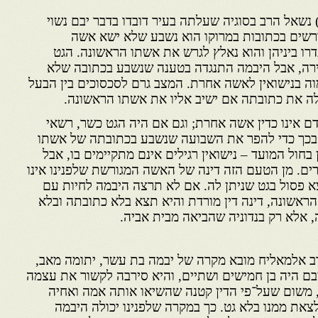
שנת תקס״ז (1807) נשאל הרב בסוגיה שעלתה בעיר דובדו בדבר יבם נשוי
רשים בכתובות במרוקו הוא נשבע שלא ישא אשה
רו ביניהן והוא נאלץ לגרש את אשתו הראשונה. הגט
ירה, אבל היבמה התנגדה בטענה שנשבע בכתובה שלא
 בנישואין לאשה אחרת. המצב גרם לסכסוכים בין הבעל
 לה את כתובתה אם ישיב אליו את אשתו הראשונה.
ם אינו כדין אשה אחרת; וגם אם היה הגט כשר, רשאי
ן בכך כדי להפר את השבועה שנשבע בכתובתה של אשתו
ן בחול המועד – נישואין רגילים אינם מתקיימים בו, אבל
רים. מן הטעם הזה דינה של האשה המגורשת שלפנינו אינו
 פסול בגט שניתן לה. אם לא תרצה היבמה לחיות עם
ראשונה, דינה דין מורדת והיא תצא בלא כתובתה ובלא
 אלא רק בנדוניה שהביאה מבית אביה.
ב אלמאליח מובא מקרה של יבמה בת עשר, יתומה מאב,
ם היה בן חמישים ושתיים, והיא סירבה לקשור את עצמה
 משום שעל־פי הדין קטנה שהשיאו אותה אמה ואחיה
לצאת ממנו בלא גט. כך במקרה שלפנינו יכולה היבמה