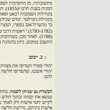
המגיה 
בקהילות הסמוכות רבאט וסאלי. 
בקהילת גיברלטר. קודם שכיהן ב
כך מהערת־אגב בספרו, המציינ
ג
(1783-1782).
ראשית דרכו של
(1788). לאחר מכן, כשהתכ
התעכב במקום, כיהן בהנהגת הקהי
2
. ייבום
יהודי ספרד העדיפו את מצוות ה
יהודי אשכנז, שהעדיפו חליצה 
להם:
הכשרת גט שניתן ליבמה.
שנשא את יבמתו ובתוך חודש גי
לקיים יחסי אישות ורק לאחר מ
אישות ביניהם, נדרשת חליצה כ