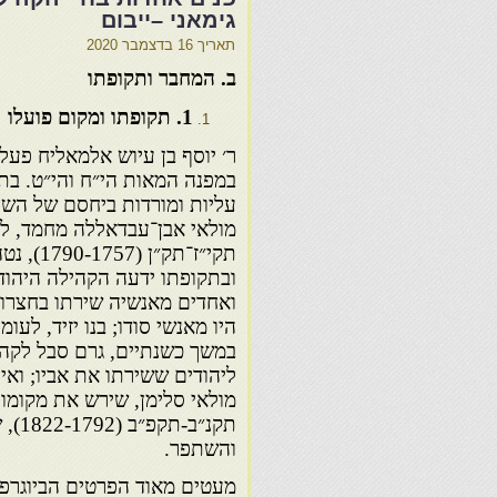
גימאני –ייבום
תאריך
16 בדצמבר 2020
ב. המחבר ותקופתו
1
. תקופתו ומקום פועלו
ר׳ יוסף בן עיוש אלמאליח פע
במפנה המאות הי״ח והי״ט. בתק
עליות ומורדות ביחסם של השל
מולאי אבן־עבדאללה מחמד, ל
תקי״ז־תק״ן
ובתקופתו ידעה הקהילה היהוד
ואחדים מאנשיה שירתו בחצרו 
היו מאנשי סודו; בנו יזיד, לע
במשך כשנתיים, גרם סבל לקהי
ליהודים ששירתו את אביו; ואי
מולאי סלימן, שירש את מקומו
תקנ״ב
והשתפר.
מעטים מאוד הפרטים הביוגרפי