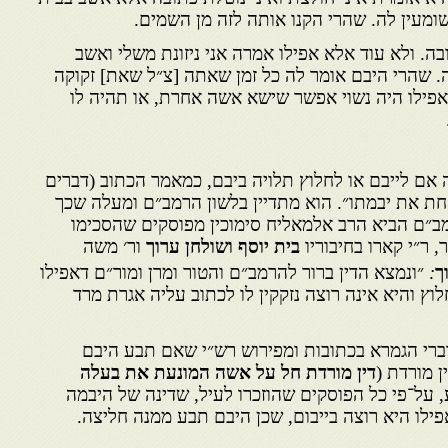
ומעין לה. שהרי הקנו אותה לזה מן השמים.
בה. ולא עוד אלא אפילו אמרה אני ניזונת משלי ואשב
לה. שהרי היבם אומר לה כל זמן שאתה [צ״ל שאת] זקוקה
ואפילו היה נשוי אפשר שישא אשה אחרת, או תהיה לו
ם לייבם או לחלוץ תלויה ביבם, כמאמר הכתוב (דברים
חת את יבמתו״. הוא מתדיין בלשון הרמב״ם ומעלה שכך
ב״ם הביא הרב אלמאליח סימוכין מפוסקים שהסכימו
, ר״י קארו בחיבוריו
בית יוסף ושולחן ערוך
ור׳ משה
ך
:
״ונמצא הדין ברור להרמב״ם והטור ומרן ומור״ם דאפילו
וץ והיא אינה רוצה נזקקין לו לכתוב עליה אגרת מרד
דברי הגמרא בכתובות ומפירוש רש״י שאם תבע היבם
ן מורדת (
דין מורדת חל על אשה המונעת את בעלה
 על־פי כל הפוסקים שהוזכרו לעיל, שדינה של היבמה
ילו היא רוצה בייבום, שכן היבם תבע ממנה חליצה.