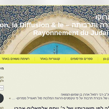
וקו
יהדות מרוקו עברה ותרבותה – usion & le
Rayonnement du Juda
ן-נון
ספרים ופרסומים
קטגוריות באתר
רשימת נושאים באתר
היר
הזן
ולק
כתו
דוא
אלק
"ב-רבי רפאל אהרן בן שמעון-הצוואה
 של גיבורת תרבות על פי טקסטים-הרוגת המלכות סול חאגוייל ממרוקו- …
»
ה לפי תשובותיו של ר׳ יוסף אלמאליח-אהרן
הצטרפו ל