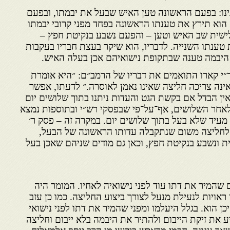
נו: בפעם הראשונה טען האיש שבעל את יבמתו, ובפעם
 הוא תירץ את טענתו הראשונה בפחד מפני קרובי יבמתו
ישית שב האיש וטען – והפעם נשבע בנקיטת חפץ –
ענתו השנייה. לדבריו, הוא שיקר בעצת חבריו בעקבות
ם היבמה טענה שבתקופת נישואיהם אכן בעלה האיש.
״י קארו התואמים את דבריו של הרמב״ם: ״היא אומרת
ינה צריכה חליצה שאינו נאמן לאוסרה.״ לדעתו, אפשר
ין הבדל אם בקשת הגט והעדות ניתנו בתוך שלושים יום
 לאחר השלושים, אף־על־פי שבפסקי רש״י ובתוספות נמצא
עיד שלא בעל בתוך שלושים יום. במקרה זה – פסק ר׳
 לחליצה משום שנתקבלה עדותו הראשונה של הבעל,
 ונשבע בנקיטת חפץ, וכאן גם מודים שניהם שאכן בעל
 שהמיר את דתו עוד לפני נישואיה לאחיו. המומר היה
ן ראויות לנעילת מנעל לצורך ביצוע החליצה. כמו כן עזב
כן הוא. בגלל היעלמו ומפני שהמיר את דתו לפני נישואי
 את זיקת הייבום ולהתיר את היבמה בלא ייבום וחליצה