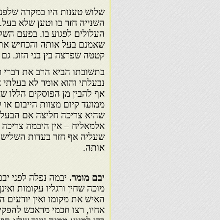
שלוש טענות היו במקרה שלפני
השנייה חזר בו וטען שלא בעל.
העלולים לפגוע בו. בפעם השל
שאמנם בעל אותה והכחיש את ט
קטטה שפרצה בין בני הזוג. ג
בתשובתו הביא הרב את דברי ר
נבעלתי והוא אומר לא בעלתי א
אף להבין מן הפוסקים הללו שא
ממועד קיום מצוות הייבום או
שהיא צריכה חליצה אם הבעל מ
אלמאליח – אין היבמה צריכה
שעליה אף חזר בעדות השלישית
אותה.
יבם מומר.
יבמה נפלה לפני יבם
מוכה שחין ורגליו עקומות ואינ
האיש את מקומו ואין יודעים הי
אחיו, רצו חכמי מראכש להפקיע