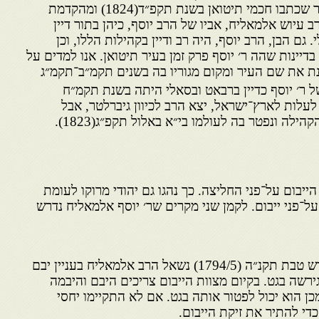
מתשובותיו, מן ההקדמות לספר שכתבו חכמי תיטואן בשנת תקפ״ד(1824) ומהקדמת
בשנת תרט״ו(1855). הרב עיוש אלמאליח, אביו של הרב יוסף, כיהן בתור דיין
גם הבן, הרב יוסף, היה רב ודיין בקהילות הללו, וכן
דיינות שהה ר׳ יוסף פרק זמן בעיר תיטואן. אנו למדים על
ת את שם העיר ומקום מגוריו בה בשנים תקמ״ב־תקמ״ג
 ר׳ יוסף כדיין ברבאט ובסאלי היתה בשנת תקמ״ח
וון לעלות לארץ־ישראל, יצא הרב לכיוון גיברלטר, אבל
לה ונפטר בה לעולמו בי״א באלול תקפ״ג(1823).
ייבום על־פני החליצה. כך נהגו גם יהודי מרוקו לעומת
על־פני ייבום. לקמן שני מקרים שר׳ יוסף אלמאליח נדרש
בחודש טבת תקנ״ה (1794/5) נשאל הרב אלמאליח בעניין יבם
רשה בגט. בקיום מצוות הייבום צריכים היבם והיבמה
כן הוא יכול לפטור אותה בגט. אם לא התקיימו יחסי
די להתיר את זיקת הייבום.