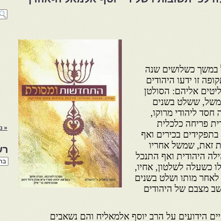
ל במשך כשלושים שנה
ופה זו ידעו היהודים
יטים אליהם: הסולטן
משל, ששלט בשנים
 (1790-1757), נטה חסד ליהודי מרוקו,
ית פריחה כלכלית
« נ
בתפקידים בכירים ואף
ומת זאת, שמשל אחריו
רש
לה היהודית ואף התנכל
רשי
לו כשעלה לשלטון, אחיו,
הנו
באת
 לאחר מותו ושלט בשנים
-תקפ״ב (1822-1792), שב מצבם של היהודים
ים הידועים על הרב יוסף אלמאליח והם נשאבים