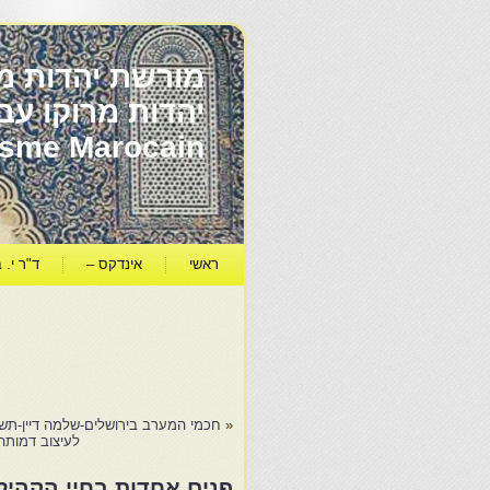
מורשת יהדות מר
ïsme Marocain
ראשי
אינדקס –
ד"ר י. ב
«
חכמי המערב בירושלים-שלמה דיין-תשנ
לעיצוב דמותה
פנים אחדות בחיי הקהיל