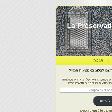
La Préservation, la Diff
תגובות
שם לבלוג באמצעות המייל
 את כתובת המייל שלך כדי להירשם לאתר
בל הודעות על פוסטים חדשים במייל.
בת
ר
טרוני
להירשם
 239 מנויים נוספים