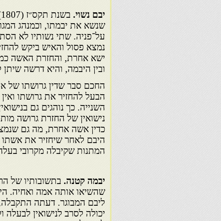
יבם נשוי.
ב
שנשא את יבמתו, וכמנהג המגו
על־פניה. שתי נשותיו לא הסתד
נמצא פסול והאיש ביקש להחז
ישא אחרת, והחזרת האשה כמוה
ובין היבמה, והיא דרשה שיתן
החכם סבר שדין גרושתו של אד
הבעל להחזיר את גרושתו ואי
השנייה. כך נוהגים גם בנישואי
נישואין של החזרת גרושה מות
כדין אשה אחרת, מה גם שנמצא
היבם לאחר שיחזיר את אשתו ה
המתנות שקיבלה מקרובי בעלה,
יבמה קטנה.
בתשובותיו של הר
שהשיאו אותה אמה ואחיה. היב
ליבם המבוגר. דעתה התקבלה,
יכולה לסרב לנישואין לבעלה ו