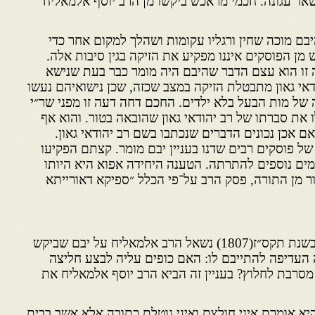
אר עגונה. חכמי מראכש ביקשו מן הרב יוסף אלמאליח
בם מוכה שחין ורגליו עקומות ושהלך למקום אחר כדי
 מן הפוסקים איננו מפקיע את הזיקה בגין סיבות אלה.
זו הוא עצם הדבר שהיבם היה מומר כבר בעת שנישא
דאי גאון מתבטלת הזיקה במצב שכזה, שכן נישואיהם נעשו
 של מות הבעל בלא ילדים. החכם דחה דעה זו מפני שר״י
 את סברתו של רב יהודאי גאון שהובאה בטור. והוא אף
ם אכן נכונים הדברים שנכתבו בשם רב יהודאי גאון.
ל פוסקים רבים שדנו בעניין יבם מומר. קצתם הפקיעו
מים נוספים להתרתה. הטענה היחידה אפוא היא היותו
ור מן התורה, פסק הרב על־פי הכלל ״ספיקא דאורייתא
בשנת תקס״ז(1807) נשאל הרב אלמאליח על יבם שביקש
ה העדיפה להתייבם לו: האם כופים עליה לבצע חליצה
מסרבת לחלוץ? בעניין זה הביא הרב יוסף אלמאליח את
א אומרת איני חולצת ואיני נוטלת כתובה אלא אשב בבית