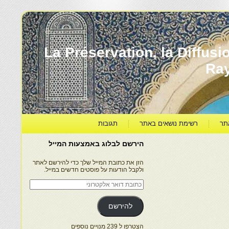
עברה ותרבותה – La Préservation, la Diffusion & le
Ra
תר
רשימת נושאים באתר
תגובות
הירשם לבלוג באמצעות המייל
הזן את כתובת המייל שלך כדי להירשם לאתר
ולקבל הודעות על פוסטים חדשים במייל.
כתובת
דואר
אלקטרוני
להירשם
הצטרפו ל 239 מנויים נוספים