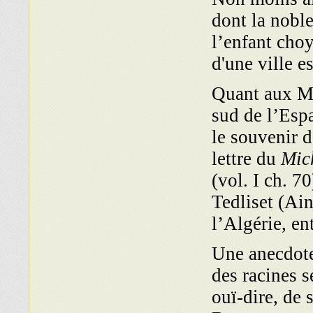
dont la nobl
l’enfant choy
d'une ville 
Quant aux Ma
sud de l’Esp
le souvenir d
lettre du
Mic
(vol. I ch. 70
Tedliset (Ain
l’Algérie, e
Une anecdote
des racines 
ouï-dire, de 