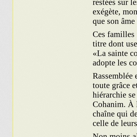
restées sur l
exégète, mon
que son âme 
Ces familles
titre dont us
«La sainte co
adopte les c
Rassemblée e
toute grâce 
hiérarchie se
Cohanim. À le
chaîne qui d
celle de leur
Non moins al