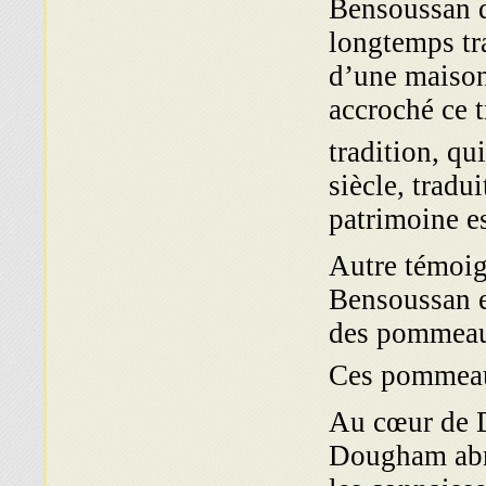
Bensoussan di
longtemps tra
d’une maison
accroché ce t
tradition, qu
siècle, tradu
patrimoine e
Autre témoig
Bensoussan e
des pommeaux
Ces pommeau
Au cœur de 
Dougham abrit