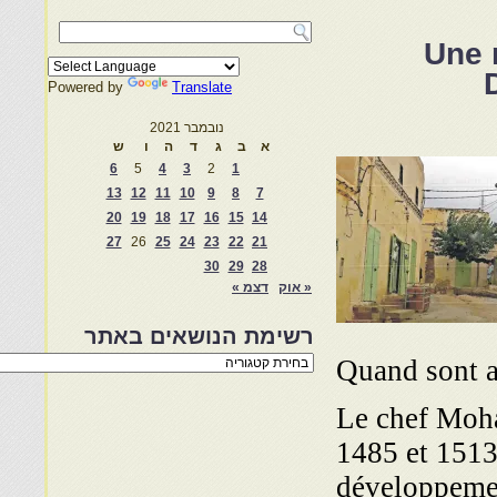
Une 
Powered by
Translate
נובמבר 2021
א
ב
ג
ד
ה
ו
ש
6
5
4
3
2
1
13
12
11
10
9
8
7
20
19
18
17
16
15
14
27
26
25
24
23
22
21
30
29
28
« אוק
דצמ »
רשימת הנושאים באתר
רשימת
Quand sont a
הנושאים
באתר
Le chef Moha
1485 et 1513,
développement