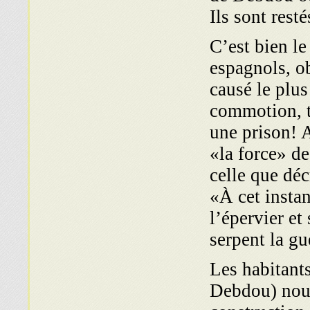
Ils sont rest
C’est bien l
espagnols, ob
causé le plu
commotion, t
une prison! A
«la force» d
celle que dé
«À cet instan
l’épervier et
serpent la g
Les habitant
Debdou) nous