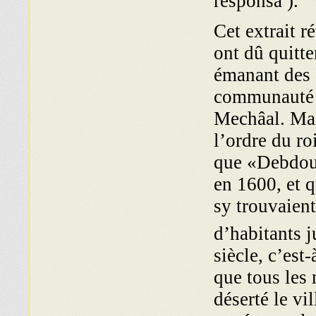
responsa ).
Cet extrait 
ont dû quit­
émanant des a
communauté l
Mechâal. Mai
l’ordre du ro
que «Debdou 
en 1600, et q
sy trouvaient
d’habitants 
siècle, c’est
que tous les
déserté le vi