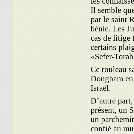
les connaiss
Il semble que
par le saint
bénie. Les Ju
cas de litige 
certains plai
«Sefer-Torah
Ce rouleau s
Dougham en 5
Israël.
D’autre part
présent, un S
un parchemin
confié au mus