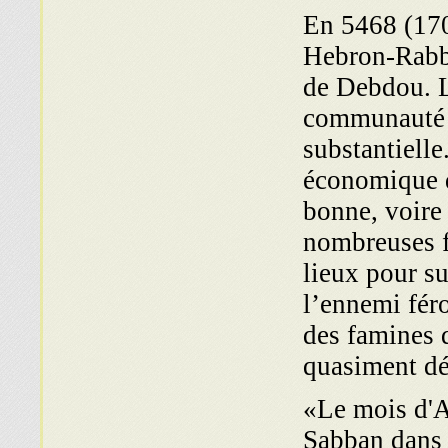
En 5468 (170
Hebron-Rabbi
de Debdou. L
communauté p
substantielle
économique d
bonne, voire 
nombreuses fo
lieux pour su
l’ennemi fér
des famines 
quasiment dé
«Le mois d'
Sabban dans