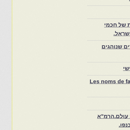
 של חכמי
שראל.
ם שנוהגים
שי
Les noms de fam
 עולם.הרמ"א