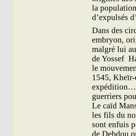
la population
d’expulsés d
Dans des cir
embryon, orig
malgré lui au
de Yossef Ha
le mouvement
1545, Kheïr-
expédition… 
guerriers po
Le caïd Mans
les fils du no
sont enfuis p
de Debdou où