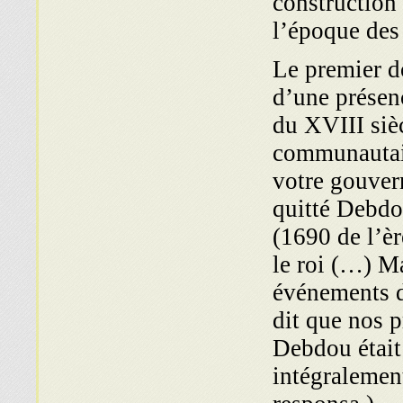
construction 
l’époque des
Le premier d
d’une présen
du XVIII sièc
communautair
votre gouvern
quitté Debd
(1690 de l’èr
le roi (…) Ma
événements d
dit que nos p
Debdou était 
intégralemen