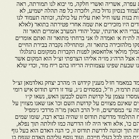
עפרה, אשריה ואשרי חלקה, מי יבוא לנו תמורתה, ראה
עמוד בנסיון גדול כזה, ולזכרה כל פה תהלה ישמיע, לא
ת בנות עשו חיל ואת עלית על כולנה, זכותה תעמוד לנו
דים היו מזכירים את שמה אחרי פטירתה בתואר (לאלא
ברי היא אדונתי, שכל יהודי המערב אומרים תואר זה
 לת״ח א׳ ואמרה לו אני ברחתי מתואר זה ואתם אומרים
סקו מלהזכירה בתואר זה, ומתחילה נקברה בבירת החיים
מלך מולאי אלחאסאן לפנות הקברות ממקומם נתגלגלו
 אצל הרה״ג מו״ה אליהו הצרפתי זצ״ל הוא המקום אשר
נו שבעת שפינו עצמותיה הריחו בהם ריח מור, וכדי שלא
 במאמר חז׳ל מענין קידוש ה׳ מהרב יצחק גאלדמאן זצ״ל
תרמ׳ה, וז"ל, בפסחים נ׳׳ג, עוד זו דרש תודוס איש רומי
שמסרו עצמן על קדושת השם לכבשן האש, נשאו ק״ו
שאינם מצווים על קדושת השם וכו' אנו שאנו מצווין על
עי׳ במפרשים, וז״ל הרב הגאון מו"ה מרדכי גימפיל
ח התלמוד מדרשת תודוס זו שהיה גברא רבה, שומו שמים
 כו', אלא ודאי היה לזו הדרשה כמו לזולתה תוך נפלא,
ה תוך וכוונה לדרשת תודוס זו, כי הנה האדם הוא בעל גוף
ית כמו לכל בעלי חייבם, ועוד נוסף עליהם האדם שנפח בו