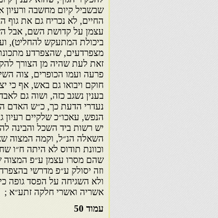
שבשביל קיום מחשבה ורעיון אמ
החיים, לא נכריח גם את גוף ה
עצמן על קדושת השם, אבל הש
ביכולת המתעקש להחליט), וע״
מצפרדעים, שהצפרדע מתכונת 
זאת לעת שהיה מן הצורך להקי
פרעה ועמו הכופרים, צוה השי׳
חוקם ויבואו גם באש, אף כי י
בענין נשגב כזה, ושוה גם לאבד
נעדרי הדעת כך, כ״ש האדם המ
הנפש, עאכו״כ שלקיים רעיון 
יש רשות ביד השכל והבינה להפ
השאלה הנ״ל, וקמה המצוה שאנ
וכוונת תודוס לא היתה ח״ו שח
שהם מסרו עצמן ע״פ המצוה ש
וזה יסולק ע״פ מדרשי בהצפרד
ולא השגיחה על הפסד גופה כי 
אשריה ואשרי חלקה זתע״א ;
עמוד 50