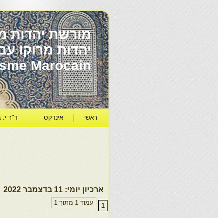
מורשת יהדות מר
ïsme Marocain
ראשי
אינדקס –
ד"ר י. ב
ארכיון יומי:
11 בדצמבר 2022
עמוד 1 מתוך 1
1