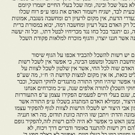
א בעל שכל ובינה, ומה שכל בעלי החיים ישמרו קיומם
עית לבד, ישגיח וישמור האדם את גופו ע״פ רוח שכלו
נעדרי הדעת, אין מקום לרעיון רם ומחשבה נשגבה, אמונות
בל רק האדם בעל רעיון ומחשבה רמה, יבוא במסורת ברית
, גם יתגבר בכל כחו נגד מכריחיו לבטל דתו,. וכל זה יעשה
 אשר חננו יוצרו, והגוף מוכרח למלאות פקודת השכל
ם יש רשות להשכל להכביד אכפו על הגוף שיסור
חשבת השכל ומשפט הבינה, כי אפשר אין לשכל רשות
תו האדם שוה לכל החי, אשר אין שלטון לשכל לצוות על
יט כזאת, אז אין מקום למצות קדושת ה׳ ח׳׳ו, מה שע"פ
אי אפשר שיהיו חוקי התורה מתנגדים לחוקי השכל, וכבר
וקי השכל) לתורה אלפים שנה, ע״כ מוכרחים אנחנו
ם, שגם בעלי חיים לפעמים הפקירו עצמן ע"פ התעוררות
היצור, וממילא האדם המתנהג בשכלו ע״פ התורה אשר
ון אבי היצור יש לשכלו הרשות לצוות לגוף להפקיר עצמו
ונה והדת׳ ויתכן שזו היתה כוונת תודוס, מה ראו חנניה
בשן האש כי אפשר לא היה להם רשות לזה,להפקיר גופם
ם רק רשות להתנגד באומר ודברים דרך ויכוח, לא
ו וחיותו כמו כל בעלי חיים, ואפשר לא באלה חפץ ה'