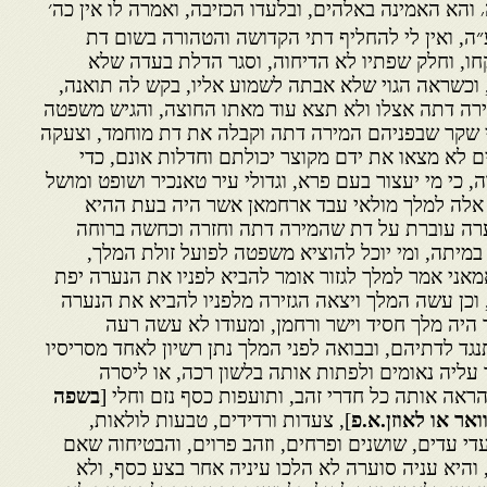
והא האמינה באלהים, ובלעדו הכזיבה, ואמרה לו אין כה׳
׳
״ה, ואין לי להחליף דתי הקדושה והטהורה בשום דת
קחו, וחלק שפתיו לא הדיחוה, וסגר הדלת בעדה שלא
 וכשראה הגוי שלא אבתה לשמוע אליו, בקש לה תואנה,
רה דתה אצלו ולא תצא עוד מאתו החוצה, והגיש משפטה
עדי שקר שבפניהם המירה דתה וקבלה את דת מוחמד, וצעקה
ים לא מצאו את ידם מקוצר יכולתם וחדלות אונם, כדי
 כי מי יעצור בעם פרא, וגדולי עיר טאנכיר ושופט ומושל
 אלה למלך מולאי עבד ארחמאן אשר היה בעת ההיא
רה עוברת על דת שהמירה דתה וחזרה וכחשה ברוחה
 במיתה, ומי יוכל להוציא משפטה לפועל זולת המלך,
אני אמר למלך לגזור אומר להביא לפניו את הנערה יפת
וכן עשה המלך ויצאה הגזירה מלפניו להביא את הנערה
 היה מלך חסיד וישר ורחמן, ומעודו לא עשה רעה
נגד לדתיהם, ובבואה לפני המלך נתן רשיון לאחד מסריסיו
עליה נאומים ולפתות אותה בלשון רכה, או ליסרה
והראה אותה כל חדרי זהב, ותועפות כסף נזם וחלי [
בשפה
אר או לאוזן
.א.פ
], צעדות ורדידים, טבעות לולאות,
עדי עדים, שושנים ופרחים, וזהב פרוים, והבטיחוה שאם
היא עניה סוערה לא הלכו עיניה אחר בצע כסף, ולא