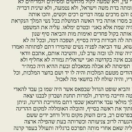
י עין, ולא שמעה לקול מלחשים ומסיתים ולמדיחים לא
ומתה בדת משה וישראל, ולא נטמעה, ולא שינית דבריה
 והם מרבים עמה דברים רכים וקשים, והכו אותה
וב מסרו אותה ביד האשה המושלת בכל נשי המלך הנקראת
יה שמת אלא באני׳ ובטרם ימלאו. עליה את המשפט
ותה בקול פחדים ואימות מות והביאה סיף שנון
תה לה חבורות בידה בסייף, ושפכה דמה, ובכל זה לא
שוא, עוד הביאה לפניה נשים שהמירו דתם לפתותה ואמרו
 שוה לנו ובזה ערב לנו, והשיבה אותם, אתכם וודאי
כם אינה בקדושה ואני ישראלית גמורה לא אחליף ולא
ן תפיסתה לא אכלה ממאכלם ובעת ההיא היה כמה״ר
הודים מטעם המלכות והיה לו יד ושם בחצר המלכות, וכל
יריו, והיה שולח לה בחשאי מה לאכול.
ני והביא שופט הגדול שבפאס אשר היה שמו בן עבד להאדי
ה וחייבה מיתרת, ולמרות תחנת ושברון לבבנו יצאה
לך מולאי עבד ארחמאן שכפי דתם מחוייבת הריגה, וניתן
תוך את ראשה בסייף, והובלה האומללה למקום ההריגה
ובפרסום רב, ביום השוק מקום גדול ורחב ידים ששם
 והנערה לרוב צניעותה וכשרותה בעת שהפילה ארצה
יה שאם אחרי מותה תפרכס ברגליה ותעולל בעפר קרנה