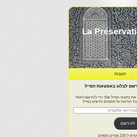
La Préservation, la Diff
תגובות
שם לבלוג באמצעות המייל
 את כתובת המייל שלך כדי להירשם לאתר
בל הודעות על פוסטים חדשים במייל.
בת
ר
טרוני
להירשם
 239 מנויים נוספים