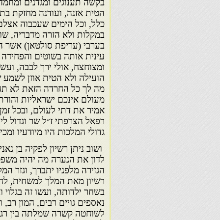
בקשה תענוגים ומגדנים ומחמד
הטית אזנה, ועודנה מחזקת בת
כלל, וכל הימים שעכבוה אצלם
במקלות ולא הזרה מדבריה, ש
בערבי (עריפת סולטאן) אשר ה
עינית אותה בשוטים והפחידה א
ומצוחצח, אולי ירך לבבה, ועש
הועילה ולא הטית אוזן לשמע 
מה לך כל החרדה הזאת לא תהיה
מעולם אינכם ישראליות והורת
אמיר את דתי לעולם, ובכל זמ
רפאל הצרפתי ז״ל שר וגדול לי
גדולי המלכות היו מיודעיו ומכ
ושוב ניתן רשיון לפקיה בן נא
לדון את הנערה מה יהיה משפט
הגזירה מלפניו יתברך, וגזר המ
רשיון מאת המלך למשחית, לח
בשחר ילדותה, ועשו זה בגלוי 
נאספים גויים רבים, המון רב,
לשוחטה קשרה שמלתה בין רגל