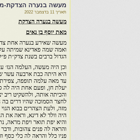
מעשה בנערה הצדקת-מאת
תאריך
11 בדצמבר 2022
מעשה בנערה הצדקת
מאת יוסף בן נאים
מעשה שאירע בנערה אחת צדק
ואמה שמה פאדינא שמיתה על
הגדול ברבים בשנת צדק״ת פ״ק
וכן היה מעשה, העלמה הנז׳ עי
היא היתה כבת ארבעה עשר שנ
עד מאה עלמה תופפה, צפירת 
יעלת חן, ופעם אחת היה לה ס
והכיתה אותה, ולהשקיט ריב י
לחצר הסמוכה שהיו דרים בה ה
מזה, ולעת הצהרים בבוא הגוי 
היה וולד לא דינא, וראה את ה
והיא יפת תואר ויפת מראה, נתן
והראה לה פנים צהובות, ודבר א
פניו כלל והראה לה כלי כסף ו