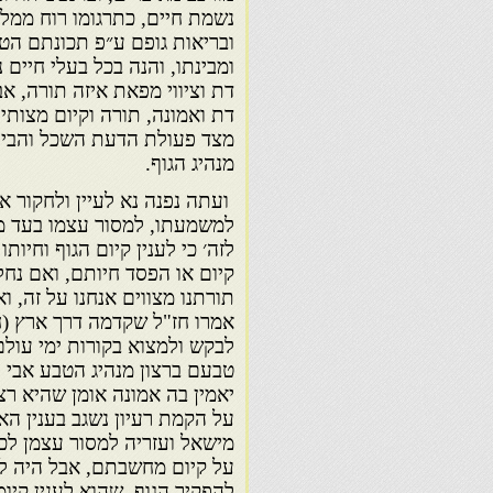
נשמת חיים, כתרגומו רוח ממלל
ובריאות גופם ע״פ תכונתם הטב
ומבינתו, והנה בכל בעלי חיים 
דת וציווי מפאת איזה תורה, א
דת ואמונה, תורה וקיום מצותיה
מצד פעולת הדעת השכל והבינה
מנהיג הגוף.
ועתה נפנה נא לעיין ולחקור א
למשמעתו, למסור עצמו בעד מ
לזה׳ כי לענין קיום הגוף וחיו
קיום או הפסד חיותם, ואם נחל
תורתנו מצווים אנחנו על זה, ו
אמרו חז"ל שקדמה דרך ארץ (ח
לבקש ולמצוא בקורות ימי עול
טבעם ברצון מנהיג הטבע אבי 
יאמין בה אמונה אומן שהיא רצ
על הקמת רעיון נשגב בענין האמ
מישאל ועזריה למסור עצמן לכ
על קיום מחשבתם, אבל היה לה
להפקיר הגוף, שהוא לענין קיומ