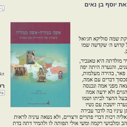
 יוסף בן נאים
ת שמה סוליקא חג׳ואל
 קדוש ה׳ שקדשה שמו
.
ר מולדתה היא טאנכיר,
ים, והנערה היתה יפה
פאר, בהירה מעלמות,
« נ
כסוך דברים עם אמה,
צאה מפני אמה ונכנסה
רש
גוים ולא ידעה אמה
רשי
הנו
בעל החצר לביתו ושמו
באת
נערה יושבת עם נשיו
 עיניו בה לדבר עבירה
ליה רכות דברי פתויים ורצויים, ולא נשאה עיניה לראות
זהב ומלבושי רקמה ומשי אולי תפותה לו ולהמיר דתה בדת