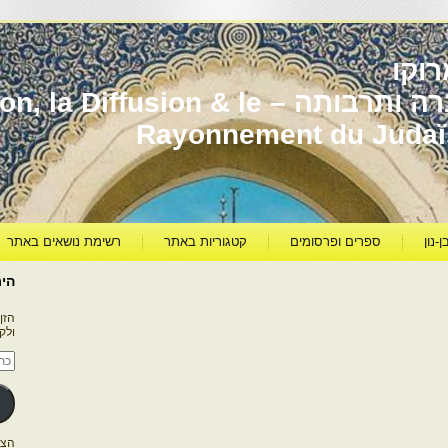
וקו
יהדות מרוקו עברה ותרבותה – usion & le
Rayonnement du Juda
ן-נון
ספרים ופרסומים
קטגוריות באתר
רשימת נושאים באתר
היר
הזן
ולק
כתו
דוא
אלק
הצטרפו ל