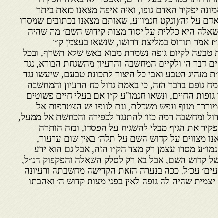
ונה יפקיר האדם גופו, ואיה איפה מצאנו כזאת ביתר
אדם על זה׳(ונקט חנמו"ע, שאותם מצאנו בכתובים שמסרו
אלה היא כללית על יסוד מצות קידוש השם׳ מה שהיה
ז אמר תודוס במליצת דרושו, שנשאו בעצמן ק״ו
טבעה לקיום גופה נשמרת מבוא באש שלא תשרף, ובכל
ם דבר ה׳ ולקיים המחשבה והרעיון מהשגחת הבורא, נגד
ת מנהיג הטבע ואבי כל היצור לתכונת טבעם, שיעשו נגד
צמח גופם בדבר הזה, כי באמת גדול כח הרעיון והמחשבה
 גופות החיים, ונשאו חנמו"ע ק״ו אם בעלי חיים פשוטים
ורכב מגוף ונפש משכלת, וגם לגופו יש הצטרפות אל
גדול ומחשבה רמה כזו׳ להתנגד לכפירה והכחשת אל ממעל,
קיר את הגיף מבלי להשגיח על הפסדו, ובזה הותרה
ו מצווים על קדוש השם על תלה׳ באין שום ערעור,
נמו״ע מסרו עצמן רק מצד הק״ו הזה, אבל גם הוא ידע
ל קדוש השם, אבל בא רק לסלק השאלה והפקפוק הנ״ל,
עים׳ עכ׳ל, ככה בנערה הזאת הקדישה מחשבתה ורעיונה
יצמית שהיה לה גופה לאין בפני מצות קדוש ה׳ ואהבתו