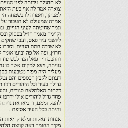
לא תתגלה עדותה לפני הגויים,
צוארה אמר לה אף בעת הזאת א
למכתך, ואמרה לו בשמחה ה׳ יח
אמרה שמעולם לא תעבור על ד
וגמר שחיטתה לעיני הגויים, וג
וקיימה מאמר חז״ל בפסוק ובכל
ליושבי עיר פאס, ועבי שחקים 
לא שככה חמת הגויים, וסבבו א
חרוץ, ופה אל פה יביעו אומר 
והחכם ר׳ רפאל הנז׳ לבש עוז ו
גוויתה, ויצא למקום אשר בו גו
מעליה היה מפזר מטבעות כסף ל
דעתם לקבץ הכספים והם נטלו
גדולה בעיר וכל היהודים רגזו 
דלתות האלמלאח סגורים, והעל
פחד גדול ליהודים אולי ירדפו
להפק זממם, והביאו את גויתה 
והיתה בכל העיר אסיפת .
אנחות ונאקות ומלא קריאות הו
מקיר החומה ראה קווצת תלתלי