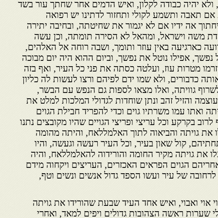
 ולא יהיה כבודה לקלון, ואיש הדמים אחר שחתך עור בשד
ם תאבה ותשמע לקולי ותחזור לדתינו יש רפואה
תוך אה ידיו אם לא יגמור את שחיטתה, ובחיבה יתירה
ת משה וישראל, ומהאל לא הסירה תומתה, וכן עשה
וועה כארגיעה באין עוזר ותומך, ושבה רוחה אל האלהים,
 נפשך, אפילו נוטל את נפשך, וביום ההוא היה יום מבוכה
זרמו מטרות עוז, ועלטה כסתה את פני כל העיר, ואף בזה
ותה כדבורים, ולא שמו ידם לפיהם ורצו לעשות לה כליון
לשרוף גוויתה, ואלו מצאו לספות גם הנפש עם הבשר,
עוצמה והזיל זהב ונתן שוחדות לגדולי המלכות למלט את
יתה ואתו עמו משרתיו גוים וכדי להפריד חבילת הגוים
רוב בקרקע וכל עריצי ופריצי הגויים שהיו מקובצים נתנו
 את גויתה והביאוה לתוך האלמללאח, והיתה מהומה
תחתיהם, קול שאון בעיר, וכל העיר רעשה וגעשה, והיו
ו את גויתה מקיר החומה והורידוה להאלמללאח, והיה
 אחריהם הגוים הפראים האכזרים, העריצים ויקחוה מידם
לרחובה של עיר ועשו הספד גדול אנשים ונשים וטף,
י אוי ואבוי, ואיש אחד העיד שבעת שהורידו את גויתה
 שערות ראשה הצהובות גדולים ויפים למאד, ואחרי