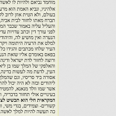
מוחמד נביאם ולהיות לו לאשה
אלהיניו, ונביא האמת הוא מרע
בעולם, ולא הטית אוזן לרוב ל
תברח מאתו לחזור לבית אביה,
והעליל עליה באמור שכבר המי
לפני עורך דין וכתב עדויות 
הנערה ואין מושיע לה, והיהוד
למלט את הרעיה היתומה ויקרה,
העיר שלחו מכתבים והגידו כל
בפאס באומרם אליו שזאת הנע
ורוצה לחזור לדת ישראל ודינה
והאלפקי של המלך שמו בן ליאמ
העין, לדעת מה לעשות בדינה, 
אסורה ביד סריסיו, וגם שהמלך
ליהודים ובזה לא היה יכול להת
אשר שמו וולד מנאנא, להמטיר 
בעינויים אולי תחזור בדבריה, 
המקראית חלי הוא תכשיט לצוו
קשורים- וצמידים, בגדי משי, ו
כה תעשה להיות למלך לאשה, ו