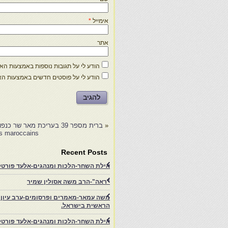
אימייל
*
אתר
הודע לי על תגובות נוספות באמצעות האימ
הודע לי על פוסטים חדשים באמצעות האי
«
ברית מספר 39 בעריכת מאר שר כנפו- הרב פרופ' משה עמאר הספר 'מנחת יהודה’ לרבי יהודה…
Contes des juifs maroccains-יעקב אל
Recent Posts
אילת השחר-הלכות ומנהגים-אלעד פורטל-
"ראה"-הרב משה אסולין שמיר
משה עמאר-מאמרים ופרסומים-ערב עיון ב
הראשית בישראל.
אילת השחר-הלכות ומנהגים-אלעד פורטל