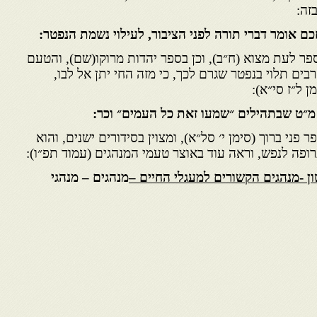
זה:
כם אומר דברי תורה לפני הציבור, לעילוי נשמת הנפטר:
ספר לעת מצוא (ח״ב), וכן בספר יהדות מרוקו(שם), והטעם
הרבים תלוי בנפטר שגרם לכך, כי מזה החי יתן אל לבו,
ן ל״ז סי״א):
 מ״ט שבתהילים ״שמעו זאת כל העמים״ וכר:
ר פני ברוך (סימן י׳ סל״א), ומצוין בסידורים ישנים, והוא
תרופה לנפש, וראה עוד באוצר טעמי המנהגים (עמוד תפ״ו):
ן -מנהגים הקשורים למעגלי החיים –
מנהגים – מנהגי