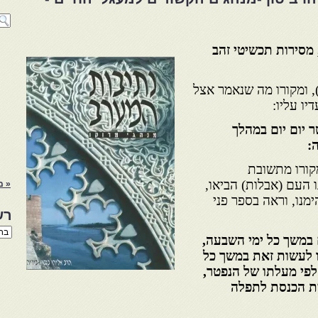
 מסירות תכשיטי זהב
), ומקורו מה שנאמר אצל
יו עליו:
ר יום יום במהלך
:
ומקורו מתשובת
ו העם (אבלות) הביאו,
« מ
מנו, וראה בספר פני
רש
רשי
 במשך כל ימי השבעה,
הנו
באת
ו לעשות זאת במשך כל
לפי מעלתו של הנפטר,
ית הכנסת לתפלה