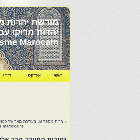
מורשת יהדות מר
ïsme Marocain
ראשי
אינדקס –
ד"ר י. ב
«
ברית מספר 39 בעריכת מאר שר כנפו- הרב פרופ' משה עמאר הספר 'מנחת יהודה’ לרבי יהודה…
Contes des juifs maroccains-יעקב אל
נתיבות המערב-הרב אליהו