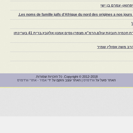
רגאן- עמרם בן ישי
Les noms de famille juifs d'Afrique du nord des origines a nos jou
צפרו – קהילה יהודית קטנה במרוקו, ויצירת חכמיה חובקת עולם.הרמ"א מצפרו-נסים אמנון אלקבץ.ברית 41 בעריכתו
רב משה אסולין שמיר
Copyright © 2012-2018. כל הזכויות שמורות.
האתר פועל על
וורדפרס
| האתר עוצב והוקם על ידי
אמיר - אתרי וורדפרס