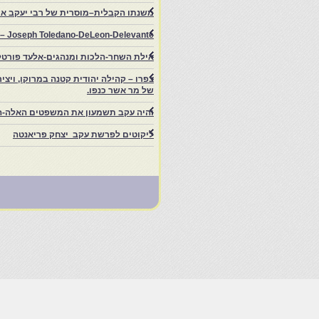
משנתו הקבלית–מוסרית של רבי יעקב איפ
rs – Joseph Toledano-DeLeon-Delevante.
אילת השחר-הלכות ומנהגים-אלעד פורטל
של מר אשר כנפו.
והיה עקב תשמעון את המשפטים האלה-ה
ליקוטים לפרשת עקב יצחק פריאנטה