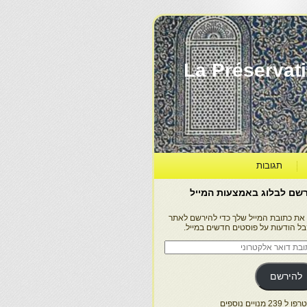
La Préservation, la Diff
תגובות
שם לבלוג באמצעות המייל
 את כתובת המייל שלך כדי להירשם לאתר
בל הודעות על פוסטים חדשים במייל.
בת
ר
טרוני
להירשם
 239 מנויים נוספים