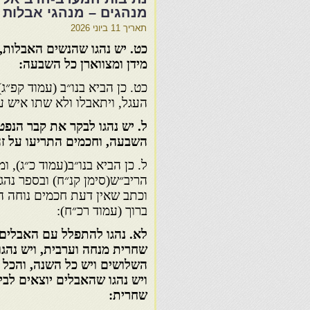
מנהגים – מנהגי אבלות
תאריך
11 ביוני 2026
כט. יש נהגו שהנשים האבלות,
מידן ומצווארן כל השבעה:
כט. כן הביא בנו״ב (עמוד קפ״ג
העגל, ויתאבלו ולא שתו איש עד
ל. יש נהגו לבקר את קבר הנפט
השבעה, וחכמים התריעו על זה
ל. כן הביא בנו״ב(עמוד כ״ג), 
הריב״ש(סימן קנ״ח) ובספר נהג
וכתב שאין דעת חכמים נוחה הי
ברוך (עמוד רכ״ח):
לא. נהגו להתפלל עם האבלים
שחרית מנחה וערבית, ויש נהג
השלושים ויש כל השנה, והכל 
ויש נהגו שהאבלים יוצאים לב
שחרית: