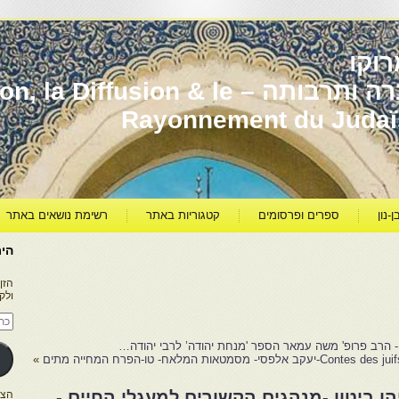
וקו
יהדות מרוקו עברה ותרבותה – usion & le
Rayonnement du Juda
ן-נון
ספרים ופרסומים
קטגוריות באתר
רשימת נושאים באתר
היר
הזן
ולק
כתו
דוא
אלק
פסי- מסמטאות המלאח- טו-הפרח המחייה מתים
»
 ביטון -מנהגים הקשורים למעגלי החיים -
הצטרפו ל