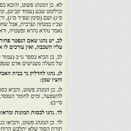
לא. כן המנהג פשוט, והובא בס
ובילקוט שבע (עמוד קכ״ט), ובק
ס״ג) ושם (סימן שפ״ד ס״ג), ור
שכ״ז במנחה וערבית, אבל שחר
נאמר נהרא נהרא ופשטיה, וראה 
לב. יש נהגו שאם הנפטר פחות 
עליו השכבה, ואין עורכים לו א
לב. כן הביא בספר נו״ב (עמוד 
של מעלה מענישים אדם שנפטר
לג. נהגו להדליק נר בבית האב
וחציו שמן:
לג. כן המנהג פשוט, והביא בספ
להשפעה, ומים לחומר הנפסד, ו
סי״ב):
לד. נהגו לכסות תמונות ומראו
לד. כן המנהג פשוט, והביאו בנ
תורת הסוד שלא יתלבש הרוח ב