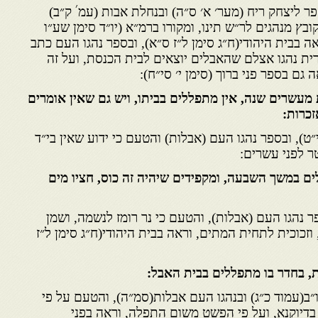
׳
פר ליצחק ריח (מער׳ א׳ ס״ה) ובנחלת אבות (עמ
ק״ב)
ובץ מנהגים לר״ש תינו, ומקורו ברמ״א (יו״ד סימן שע״ו
אה בבית היהודי(ח״ג סימן ל״ז ס״א), ובספר נהגו העם כתב
ית נהגו אצלם שהאבלים יוצאים לבית הכנסת, ועל זה
גם בספר פני ברוך (סימן י׳ סי״ח):
מעשרים שנה, אין מתפללים בביתו, ויש גם שאין אומרים
זכרות:
י״ט), ובספר נהגו העם (אבלות) והטעם כי ידוע שאין בי״ד
 לפני עשרים:
לים במשך השבעה, ומקפידים שיהיה זה כוס, חציו מים
ר נהגו העם (אבלות), והטעם כי נר רומז לנשמה, ושמן
זכוכית לתחית המתים, וראה בבית היהודי(ח״ג סימן ל״ז
ת, בחדר בו מתפללים בבית האבל:
ו״ב(עמוד כ״ג) ובנהגו העם אבלות(סמ״ה), והטעם על פי
דיוקנא, ועל פי הפשט משום התפלה, וראה בפני