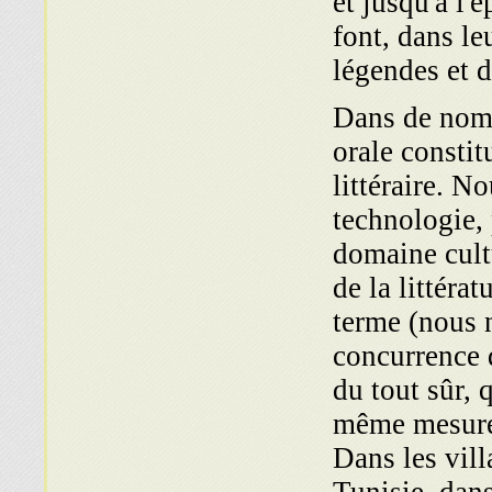
et jusqu'à l'
font, dans le
légendes et d
Dans de nomb
orale constit
littéraire. N
technologie, 
domaine cultu
de la littéra
terme (nous n
concur­rence 
du tout sûr, q
même mesure 
Dans les vil