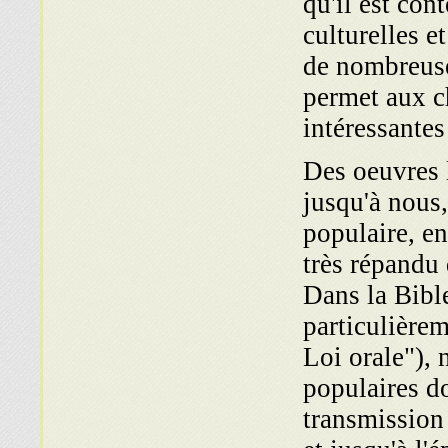
qu'il est con
culturelles e
de nombreuses
permet aux c
intéressantes
Des oeuvres l
jusqu'à nous
populaire, en 
très répandu 
Dans la Bible
particulière
Loi orale"),
populaires do
transmission