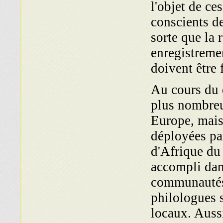
l'objet de ce
conscients de
sorte que la 
enregistremen
doivent être 
Au cours du d
plus nom­breu
Europe, mais 
déployées pa
d'Afrique du
accompli dan
communautés 
philologues s
locaux. Aussi