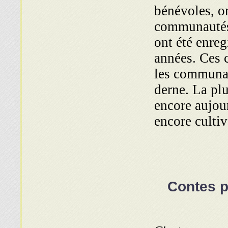
bénévoles, or
communautés,
ont été enreg
années. Ces c
les communau
derne. La plu
encore au­jou
encore cult
Contes p