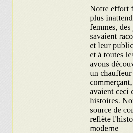
Notre effort 
plus inatten
femmes, des j
savaient raco
et leur publi
et à toutes l
avons découve
un chauffeur
commerçant, 
avaient ceci
histoires. N
source de con
reflète l'his
moderne