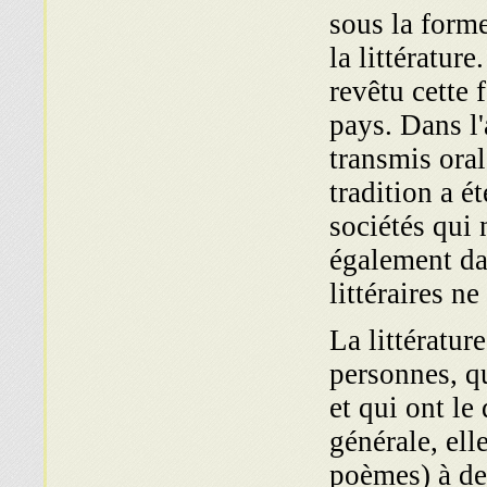
sous la form
la litté­ratur
revêtu cette 
pays. Dans l'
transmis oral
tradition a é
sociétés qui 
également dan
littéraires ne
La littératur
personnes, q
et qui ont le
générale, ell
poèmes) à de