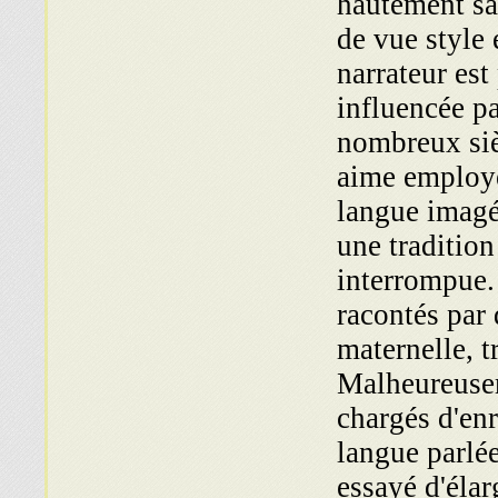
hautement sa­
de vue style 
narra­teur es
influencée par
nom­breux siè
aime employe
langue imagée
une tradition
interrompue. 
ra­contés par
maternelle, tr
Malheureusem
chargés d'enr
langue parlée
essayé d'élar