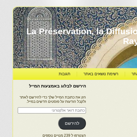
עברה ותרבותה – La Préservation, la Diffusion & le
Ra
תר
רשימת נושאים באתר
תגובות
הירשם לבלוג באמצעות המייל
הזן את כתובת המייל שלך כדי להירשם לאתר
ולקבל הודעות על פוסטים חדשים במייל.
כתובת
דואר
אלקטרוני
להירשם
הצטרפו ל 239 מנויים נוספים