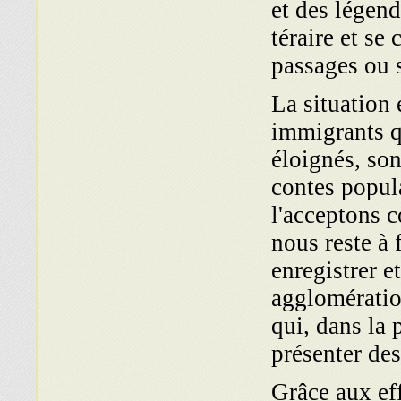
et des légende
téraire et se
passages ou 
La situation e
immigrants q
éloignés, son
contes popula
l'acceptons 
nous reste à f
enre­gistrer 
agglomératio
qui, dans la 
présenter des
Grâce aux eff