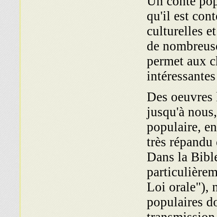
Un conte popu
qu'il est con
culturelles e
de nombreuses
permet aux c
intéressantes
Des oeuvres l
jusqu'à nous
populaire, en 
très répandu 
Dans la Bible
particulière
Loi orale"),
populaires do