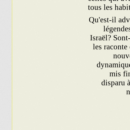
tous les habi
Qu'est-il adv
légendes
Israël? Sont
les raconte
nouve
dynamique 
mis fi
disparu 
n