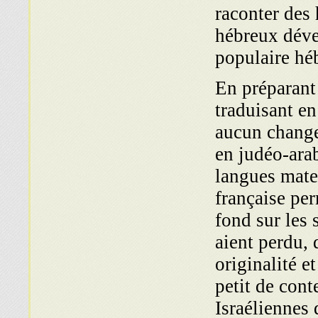
raconter des h
hébreux déve
popu­laire hé
En préparant 
tradui­sant e
aucun change
en judéo-arab
langues mate
française pe
fond sur les s
aient perdu, 
originalité e
petit de cont
Israéliennes 