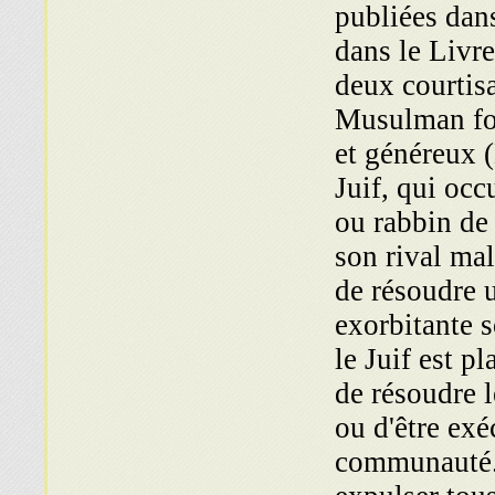
publiées dans
dans le Livre
deux courtisa
Musulman fou
et généreux (
Juif, qui oc­
ou rabbin de
son rival mal
de résoudre 
exorbitante s
le Juif est pl
de résoudre 
ou d'être ex
communauté. P