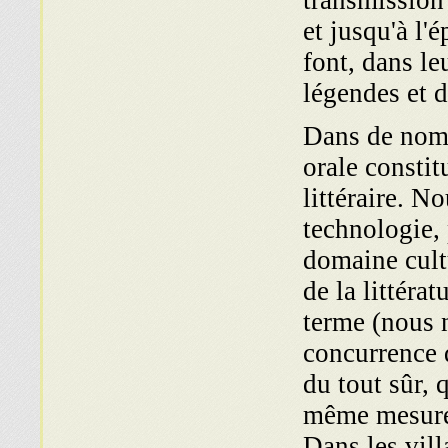
transmission
et jusqu'à l'
font, dans le
légendes et 
Dans de nomb
orale constit
littéraire. N
technologie, 
domaine cultu
de la littéra
terme (nous n
concur­rence 
du tout sûr, q
même mesure 
Dans les vil