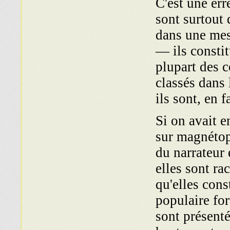
C'est une err
sont sur­tout
dans une mes
— ils constitu
plupart des c
classés dans 
ils sont, en f
Si on avait e
sur magnétop
du narrateu
elles sont ra
qu'elles cons
populaire for
sont présent