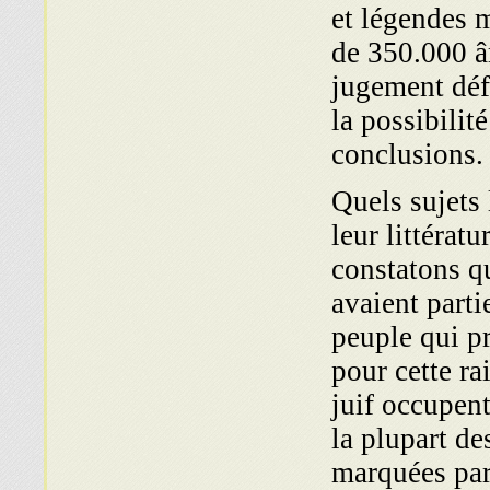
et légendes m
de 350.000 â
jugement déf
la possi­bilit
conclusions.
Quels sujets 
leur littérat
constatons q
avaient parti
peuple qui pr
pour cette ra
juif occupent
la plupart de
marquées par 