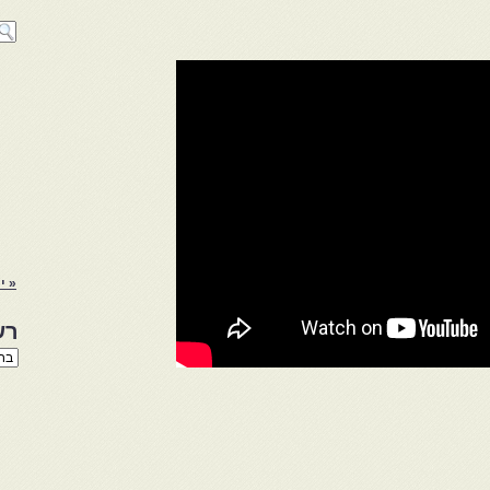
« יו
רש
רשי
הנו
באת