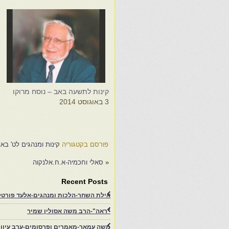
קינות לתשעה באב – נוסח מרוקו
ק
3 באוגוסט 2014
–
ש
7
פורסם בקטגוריה
קינות ומנהגים לט' בא
«
סאלי וחכמיה-א.ח.אלנקוה
Recent Posts
אילת השחר-הלכות ומנהגים-אלעד פורטל-
"ראה"-הרב משה אסולין שמיר
משה עמאר-מאמרים ופרסומים-ערב עיון ב