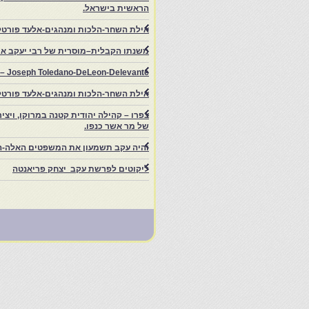
הראשית בישראל.
אילת השחר-הלכות ומנהגים-אלעד פורטל
משנתו הקבלית–מוסרית של רבי יעקב איפ
rs – Joseph Toledano-DeLeon-Delevante.
אילת השחר-הלכות ומנהגים-אלעד פורטל
של מר אשר כנפו.
והיה עקב תשמעון את המשפטים האלה-ה
ליקוטים לפרשת עקב יצחק פריאנטה