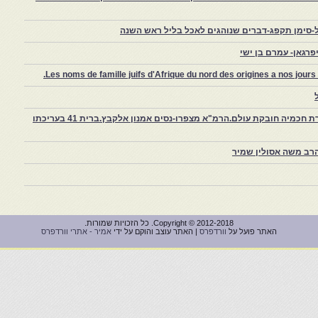
-סימן תקפג-דברים שנוהגים לאכל בליל ראש השנה
רגאן- עמרם בן ישי
Les noms de famille juifs d'Afrique du nord des origines a nos jou
צפרו – קהילה יהודית קטנה במרוקו, ויצירת חכמיה חובקת עולם.הרמ"א מצפרו-נסים אמנון אלקבץ.ברית 41 בעריכתו
רב משה אסולין שמיר
Copyright © 2012-2018. כל הזכויות שמורות.
האתר פועל על
וורדפרס
| האתר עוצב והוקם על ידי
אמיר - אתרי וורדפרס