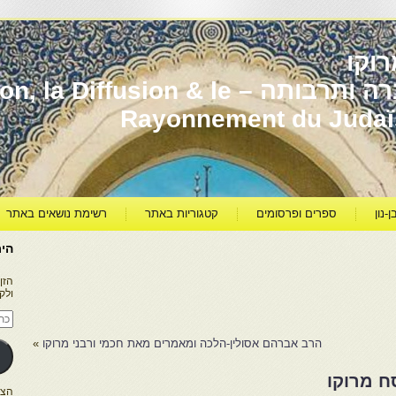
וקו
יהדות מרוקו עברה ותרבותה – usion & le
Rayonnement du Juda
ן-נון
ספרים ופרסומים
קטגוריות באתר
רשימת נושאים באתר
היר
הזן
ולק
כתו
דוא
אלק
הרב אברהם אסולין-הלכה ומאמרים מאת חכמי ורבני מרוקו
»
ח מרוקו
הצטרפו ל