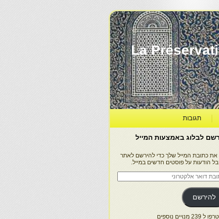
La Préservation, la Diff
תגובות
שם לבלוג באמצעות המייל
 את כתובת המייל שלך כדי להירשם לאתר
בל הודעות על פוסטים חדשים במייל.
בת
ר
טרוני
להירשם
 239 מנויים נוספים