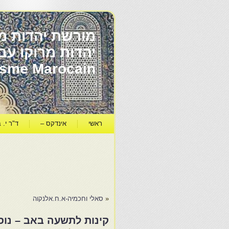
מורשת יהדות מר
ïsme Marocain
ראשי
אינדקס –
ד"ר י. ב
«
סאלי וחכמיה-א.ח.אלנקוה
קינות לתשעה באב – נוס