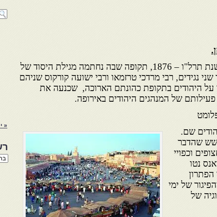
.
הרב בן מוחא זצ"ל נתבש"ם בשנת תרל"ו – 1876, תקופה שבה נחתמה מגילת היסוד של
ני נגידים, רבי מרדכי טרזמאו ורבי ישועה קורקוס שניהם
 על היהודים בתקופת כהונתם הארוכה, שכנעה את
עילותם של המנהגים היהודים באירופה.
פלומט
« יו
הודים שם.
חשש שהדבר
רש
ופים וכפויי
רשי
אנס נטו
הנו
באת
 הפתרון
פיגור של ימי
גיה של