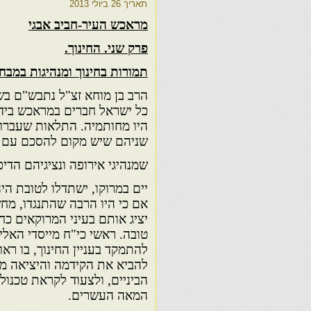
תאריך
26 ביולי 2013
מראכש העיר-חביב אבגי
פרק שני. החינוך.
תמורות בחינוך ומנהיגות במבחן
כל ישראל חברים במראכש ביד ש
היו מחותמיה. התלאות שעברו
שניהם שיש מקום להסכם עם פ
שמנהיגי אירופה ונציגיהם הדי
יים במרוקו, ישתדלו לטובת הי
אם כי היו הרבה שהתנגדו, מ
יציג אותם בעיני המרוקאים כחצ
טובה. ראשי כי"ח מייסדי האלי
להתמקד בעניין החינוך, בו ראו
להביא את הקידמה והיציאה מה
הביניים, ולצעוד לקראת טכנולו
המאה העשרים.