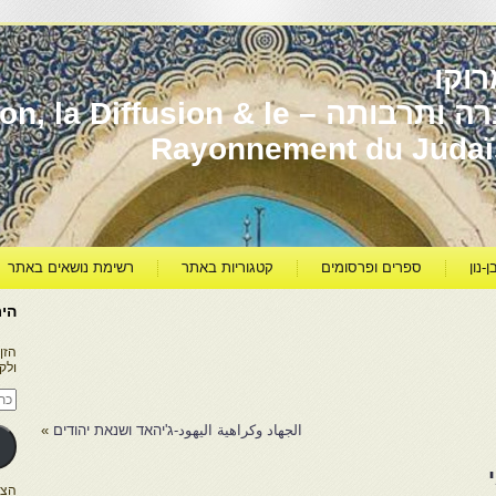
וקו
יהדות מרוקו עברה ותרבותה – usion & le
Rayonnement du Juda
ן-נון
ספרים ופרסומים
קטגוריות באתר
רשימת נושאים באתר
היר
הזן
ולק
כתו
דוא
אלק
الجهاد وكراهية اليهود-ג'יהאד ושנאת יהודים
»
הצטרפו ל