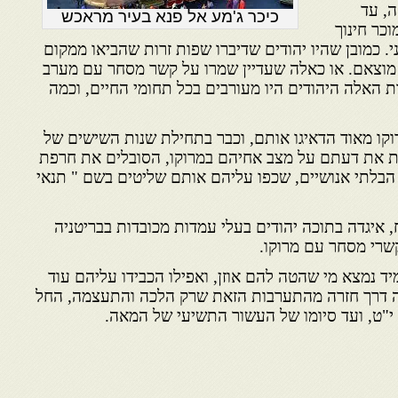
, עד
כיכר ג'מע אל פנא בעיר מראכש
כר חינוך
י. כמובן שהיו יהודים שדיברו שפות זרות שהביאו ממקום
מוצאם. או כאלה שעדיין שמרו על קשר מסחר עם מערב
ת האלה היהודים היו מעורבים בכל תחומי החיים, וכמה
ו מאוד הדאיגו אותם, וכבר בתחילת שנות השישים של
ת את דעתם על מצב אחיהם במרוקו, הסובלים את חרפת
בלתי אנושיים, שכפו עליהם אותם שליטים בשם " תנאי
, איגדה בתוכה יהודים בעלי עמדות מכובדות בבריטניה
קשרי מסחר עם מרוקו.
ד נמצא מי שהטה להם אוזן, ואפילו הכבידו עליהם עוד
תה דרך חזרה מהתערבות הזאת שרק הלכה והתעצמה, החל
"ט, ועד סיומו של העשור התשיעי של המאה.