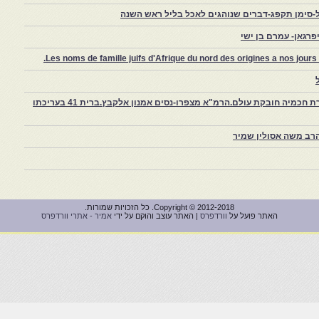
-סימן תקפג-דברים שנוהגים לאכל בליל ראש השנה
רגאן- עמרם בן ישי
Les noms de famille juifs d'Afrique du nord des origines a nos jou
צפרו – קהילה יהודית קטנה במרוקו, ויצירת חכמיה חובקת עולם.הרמ"א מצפרו-נסים אמנון אלקבץ.ברית 41 בעריכתו
רב משה אסולין שמיר
Copyright © 2012-2018. כל הזכויות שמורות.
האתר פועל על
וורדפרס
| האתר עוצב והוקם על ידי
אמיר - אתרי וורדפרס