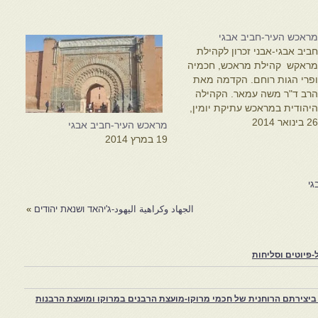
ראכש העיר-חביב אבגי
ביב אבגי-אבני זכרון לקהילת
ראקש קהילת מראכש, חכמיה
פרי הגות רוחם. הקדמה מאת
רב ד"ר משה עמאר. הקהילה
יהודית במראכש עתיקת יומין,
2 בינואר 2014
מה מוזכר במחצית הראשונה
מראכש העיר-חביב אבגי
של המאה ה-12 בנוסחאות
19 במרץ 2014
חדות של קינתו של רבי אברהם
בן עזרא, " אהה ירד " הקינה
תארת סבלם של יהודי מרוקו
גי
ספרד המוסלמית…
الجهاد وكراهية اليهود-ג'יהאד ושנאת יהודים
»
פיוטים וסליחות
יצירתם הרוחנית של חכמי מרוקו-מועצת הרבנים במרוקו ומועצת הרבנות