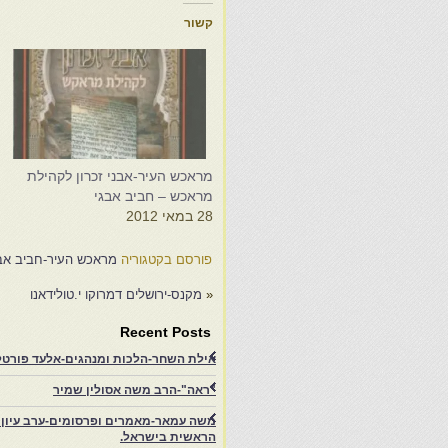
קשור
מ
ח
מ
ו
ה
ה
6
ש
מראכש העיר-אבני זכרון לקהילת
מראכש – חביב אבגי
א
28 במאי 2012
א
מ
פורסם בקטגוריה
מראכש העיר-חביב אב
ו
«
מקנס-ירושלים דמרוקו י.טולידאנו
Recent Posts
אילת השחר-הלכות ומנהגים-אלעד פורטל-
"ראה"-הרב משה אסולין שמיר
משה עמאר-מאמרים ופרסומים-ערב עיון ב
הראשית בישראל.