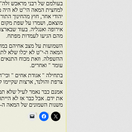
בעולמם של רבני מראכש זלה"ה
למחצית המאה הי"ט לא היה מו
יהודי אחר, חוץ מהחינוך התורנ
מוצאם, ושמרו על שפת מקום 
אירופה ואנגליה. בעוד שבארצו
מהם הגיעו לעמדות מפתח.
השמועות על מצב אחיהם במרוק
המאה ה-י"ט לא יכלו שלא לת
ההשפלה. וזאת מכוח התנאים ה
עומר " ואחרים.
בתחילה " אגודת אחים " וכי"ח
צרפת והולנד, ארצות שקיימו 
אמנם כבר נאמר לעיל שלא תמי
את ידם. אבל כבר אז לא היי
משנות השמונים של המאה ה- י