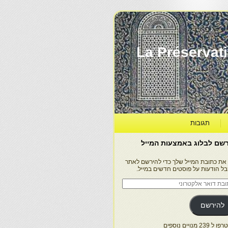
La Préservation, la Diff
תגובות
שם לבלוג באמצעות המייל
 את כתובת המייל שלך כדי להירשם לאתר
בל הודעות על פוסטים חדשים במייל.
בת
ר
טרוני
להירשם
 239 מנויים נוספים