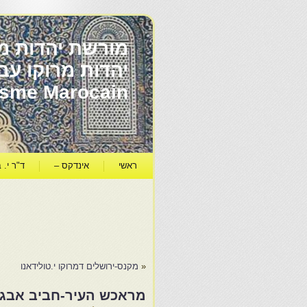
מורשת יהדות מר
ïsme Marocain
ראשי
אינדקס –
ד"ר י. ב
«
מקנס-ירושלים דמרוקו י.טולידאנו
מראכש העיר-חביב אבגי