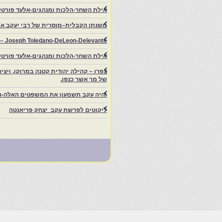
אילת השחר-הלכות ומנהגים-אלעד פורטל
משנתו הקבלית–מוסרית של רבי יעקב איפ
rs – Joseph Toledano-DeLeon-Delevante.
אילת השחר-הלכות ומנהגים-אלעד פורטל
של מר אשר כנפו.
והיה עקב תשמעון את המשפטים האלה-ה
ליקוטים לפרשת עקב יצחק פריאנטה